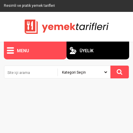
Resimli ve pratik yemek tarifleri
MENU
ÜYELİK