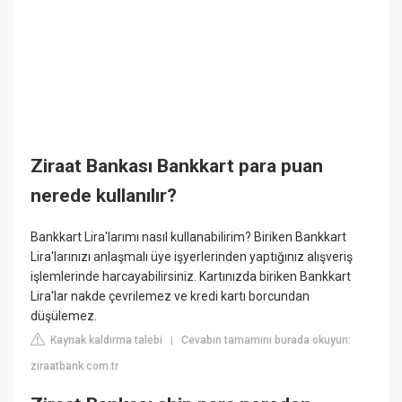
Ziraat Bankası Bankkart para puan
nerede kullanılır?
Bankkart Lira'larımı nasıl kullanabilirim? Biriken Bankkart
Lira'larınızı anlaşmalı üye işyerlerinden yaptığınız alışveriş
işlemlerinde harcayabilirsiniz. Kartınızda biriken Bankkart
Lira'lar nakde çevrilemez ve kredi kartı borcundan
düşülemez.
Kaynak kaldırma talebi
Cevabın tamamını burada okuyun:
|
ziraatbank.com.tr