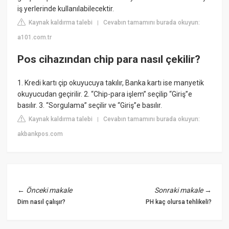
iş yerlerinde kullanılabilecektir.
Kaynak kaldırma talebi
Cevabın tamamını burada okuyun:
|
a101.com.tr
Pos cihazından chip para nasıl çekilir?
1. Kredi kartı çip okuyucuya takılır, Banka kartı ise manyetik
okuyucudan geçirilir. 2. “Chip-para işlem” seçilip “Giriş”e
basılır. 3. “Sorgulama” seçilir ve “Giriş”e basılır.
Kaynak kaldırma talebi
Cevabın tamamını burada okuyun:
|
akbankpos.com
←
Önceki makale
Sonraki makale
→
Dim nasıl çalışır?
PH kaç olursa tehlikeli?