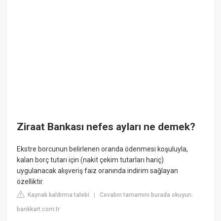
Ziraat Bankası nefes ayları ne demek?
Ekstre borcunun belirlenen oranda ödenmesi koşuluyla,
kalan borç tutarı için (nakit çekim tutarları hariç)
uygulanacak alışveriş faiz oranında indirim sağlayan
özelliktir.
Kaynak kaldırma talebi
Cevabın tamamını burada okuyun:
|
bankkart.com.tr