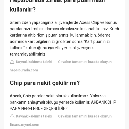
Hepsiburada Ziraat para puan nasıl
kullanılır?
Sitemizden yapacağınız alışverişlerde Axess Chip ve Bonus
paralarınızı limit sınırlaması olmaksızın kullanabilirsiniz. Kredi
kartlarına ait birikmiş puanlarınızı kullanmak için, ödeme
adımında kart bilgilerinizi girdikten sonra "Kart puanınızı
kullanın" kutucuğunu işaretleyerek alışverişinizi
tamamlayabilirsiniz.
Kaynak kaldırma talebi
Cevabın tamamını burada okuyun:
|
hepsiburada.com
Chip para nakit çekilir mi?
Ancak, Chip paralar nakit olarak kullanılmaz. Yalnızca
bankanın anlaşmalı olduğu yerlerde kullanılır. AKBANK CHİP
PARA NERELERDE GEÇERLİDİR?
Kaynak kaldırma talebi
Cevabın tamamını burada okuyun:
|
finans.mynet.com