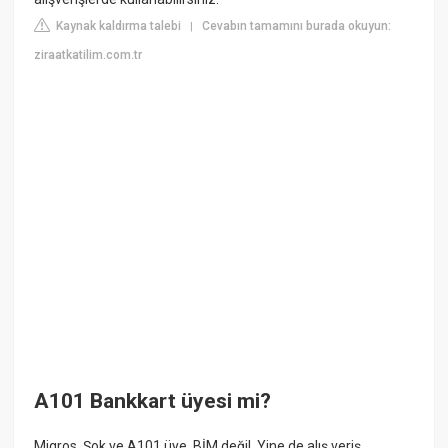
Kaynak kaldırma talebi
Cevabın tamamını burada okuyun:
|
ziraatkatilim.com.tr
A101 Bankkart üyesi mi?
Migros, Şok ve A101 üye. BİM değil. Yine de alış veriş