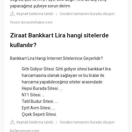
yapacağınız şubeye sorun derim.
Kaynak kaldırma talebi
Cevabın tamamını burada okuyun:
|
forum.donanimhaber.com
Ziraat Bankkart Lira hangi sitelerde
kullanılır?
Bankkart Lira Hangi İnternet Sitelerince Geçerlidir?
Gitti Gidiyor Sitesi. Gitti gidiyor sitesi bankkart lira
harcamasına olanak sağlayan ve bu liralar ile
harcama yapabileceğiniz siteler arasındadır.
Hepsi Burada Sitesi. ...
N11 Sitesi. ...
Tatil Budur Sitesi. ...
Eptt Avm Sitesi. ...
Çiçek Sepeti Sitesi.
Kaynak kaldırma talebi
Cevabın tamamını burada okuyun:
|
kizlarsoruyor.com