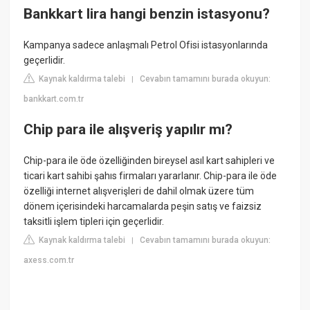
Bankkart lira hangi benzin istasyonu?
Kampanya sadece anlaşmalı Petrol Ofisi istasyonlarında
geçerlidir.
Kaynak kaldırma talebi
Cevabın tamamını burada okuyun:
|
bankkart.com.tr
Chip para ile alışveriş yapılır mı?
Chip-para ile öde özelliğinden bireysel asıl kart sahipleri ve
ticari kart sahibi şahıs firmaları yararlanır. Chip-para ile öde
özelliği internet alışverişleri de dahil olmak üzere tüm
dönem içerisindeki harcamalarda peşin satış ve faizsiz
taksitli işlem tipleri için geçerlidir.
Kaynak kaldırma talebi
Cevabın tamamını burada okuyun:
|
axess.com.tr