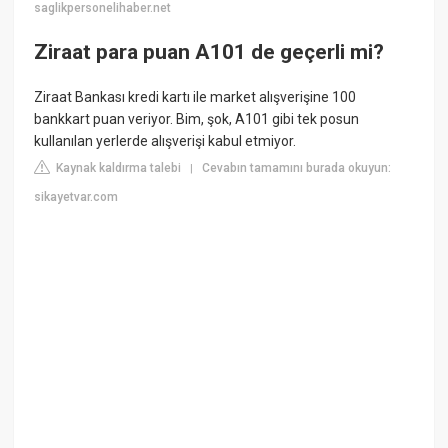
saglikpersonelihaber.net
Ziraat para puan A101 de geçerli mi?
Ziraat Bankası kredi kartı ile market alışverişine 100
bankkart puan veriyor. Bim, şok, A101 gibi tek posun
kullanılan yerlerde alışverişi kabul etmiyor.
Kaynak kaldırma talebi
Cevabın tamamını burada okuyun:
|
sikayetvar.com