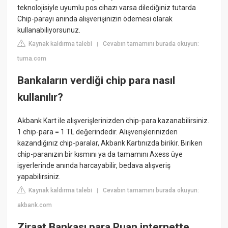
teknolojisiyle uyumlu pos cihazı varsa dilediğiniz tutarda
Chip-parayı anında alışverişinizin ödemesi olarak
kullanabiliyorsunuz.
Kaynak kaldırma talebi
Cevabın tamamını burada okuyun:
|
turna.com
Bankaların verdiği chip para nasıl
kullanılır?
Akbank Kart ile alışverişlerinizden chip-para kazanabilirsiniz.
1 chip-para = 1 TL değerindedir. ​Alışverişlerinizden
kazandığınız chip-paralar, Akbank Kartınızda birikir. Biriken
chip-paranızın bir kısmını ya da tamamını Axess üye
işyerlerinde anında harcayabilir, bedava alışveriş
yapabilirsiniz.
Kaynak kaldırma talebi
Cevabın tamamını burada okuyun:
|
akbank.com
Ziraat Bankası para Puan internette