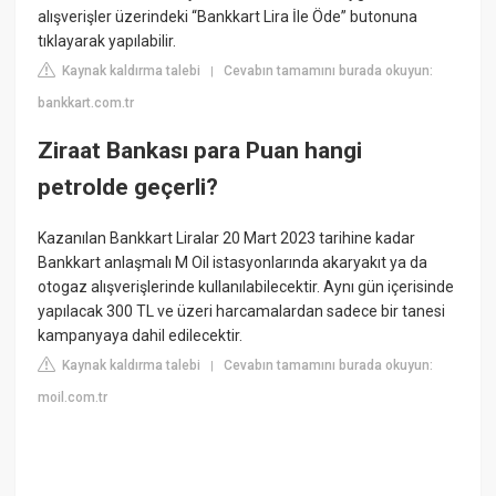
alışverişler üzerindeki “Bankkart Lira İle Öde” butonuna
tıklayarak yapılabilir.
Kaynak kaldırma talebi
Cevabın tamamını burada okuyun:
|
bankkart.com.tr
Ziraat Bankası para Puan hangi
petrolde geçerli?
Kazanılan Bankkart Liralar 20 Mart 2023 tarihine kadar
Bankkart anlaşmalı M Oil istasyonlarında akaryakıt ya da
otogaz alışverişlerinde kullanılabilecektir. Aynı gün içerisinde
yapılacak 300 TL ve üzeri harcamalardan sadece bir tanesi
kampanyaya dahil edilecektir.
Kaynak kaldırma talebi
Cevabın tamamını burada okuyun:
|
moil.com.tr