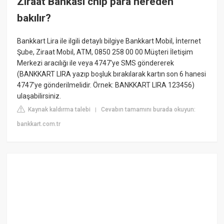
Ziraat Bankası chip para nereden
bakılır?
Bankkart Lira ile ilgili detaylı bilgiye Bankkart Mobil, İnternet
Şube, Ziraat Mobil, ATM, 0850 258 00 00 Müşteri İletişim
Merkezi aracılığı ile veya 4747'ye SMS göndererek
(BANKKART LIRA yazıp boşluk bırakılarak kartın son 6 hanesi
4747'ye gönderilmelidir. Örnek: BANKKART LIRA 123456)
ulaşabilirsiniz.
Kaynak kaldırma talebi
Cevabın tamamını burada okuyun:
|
bankkart.com.tr