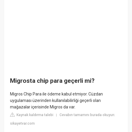
Migrosta chip para geçerli mi?
Migros Chip Para ile ödeme kabul etmiyor. Cüzdan
uygulaması üzerinden kullanılabilirliği geçerli olan
mağazalar içerisinde Migros da var.
Kaynak kaldırma talebi
Cevabın tamamını burada okuyun:
|
sikayetvar.com