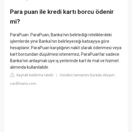
Para puan ile kredi kartı borcu ödenir
mi?
ParaPuan. ParaPuan, Banka'nın belirlediği niteliklerdeki
işlemlerde yine Banka'nın belirleyeceği katsayıya göre
hesaplanır. ParaPuan karşılığının nakit olarak ödenmesi veya
kart borcundan düşülmesi istenemez, ParaPuan'lar sadece
Banka'nın anlaşmalı üye iş yerlerinde kart ile mal ve hizmet
alımında kullanılabilir.
Kaynak kaldırma talebi
Cevabın tamamını burada okuyun:
|
cardfinans.com