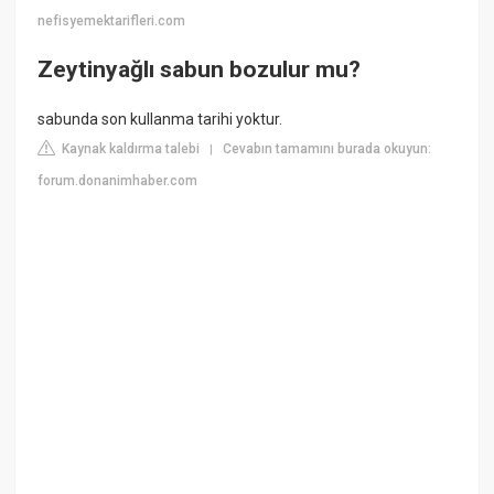
nefisyemektarifleri.com
Zeytinyağlı sabun bozulur mu?
sabunda son kullanma tarihi yoktur.
Kaynak kaldırma talebi
Cevabın tamamını burada okuyun:
|
forum.donanimhaber.com