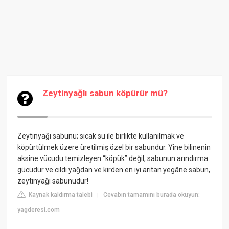
Zeytinyağlı sabun köpürür mü?
Zeytinyağı sabunu; sıcak su ile birlikte kullanılmak ve
köpürtülmek üzere üretilmiş özel bir sabundur. Yine bilinenin
aksine vücudu temizleyen “köpük” değil, sabunun arındırma
gücüdür ve cildi yağdan ve kirden en iyi arıtan yegâne sabun,
zeytinyağı sabunudur!
Kaynak kaldırma talebi
Cevabın tamamını burada okuyun:
|
yagderesi.com