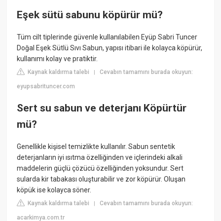
Eşek sütü sabunu köpürür mü?
Tüm cilt tiplerinde güvenle kullanılabilen Eyüp Sabri Tuncer
Doğal Eşek Sütlü Sıvı Sabun, yapısı itibari ile kolayca köpürür,
kullanımı kolay ve pratiktir.
Kaynak kaldırma talebi
Cevabın tamamını burada okuyun:
|
eyupsabrituncer.com
Sert su sabun ve deterjanı Köpürtür
mü?
Genellikle kişisel temizlikte kullanılır. Sabun sentetik
deterjanların iyi ısıtma özelliğinden ve içlerindeki alkali
maddelerin güçlü çözücü özelliğinden yoksundur. Sert
sularda kir tabakası oluşturabilir ve zor köpürür. Oluşan
köpük ise kolayca söner.
Kaynak kaldırma talebi
Cevabın tamamını burada okuyun:
|
acarkimya.com.tr