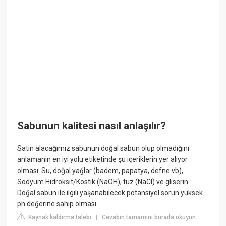
Sabunun kalitesi nasıl anlaşılır?
Satın alacağımız sabunun doğal sabun olup olmadığını
anlamanın en iyi yolu etiketinde şu içeriklerin yer alıyor
olması: Su, doğal yağlar (badem, papatya, defne vb),
Sodyum Hidroksit/Kostik (NaOH), tuz (NaCl) ve gliserin.
Doğal sabun ile ilgili yaşanabilecek potansiyel sorun yüksek
ph değerine sahip olması.
Kaynak kaldırma talebi
Cevabın tamamını burada okuyun:
|