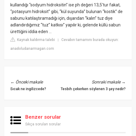
kullandığı “sodyum hidroksitin” ise ph değeri 13,5'tur fakat,
“potasyum hidroksit” gibi, “kül suyunda” bulunan “kostik” de
sabunu katılaştıramadığı için, dışarıdan “kalın” tuz diye
adlandırdığımız “tuz” katkısı” yapılır ki, gelende küllü sabun
ürettiğini iddia eden ...
Kaynak kaldırma talebi
Cevabın tamamını burada okuyun:
|
anadoludanarmagan.com
←
Önceki makale
Sonraki makale
→
Sıcak ne ingilizcede?
Tesbih çekerken söylenen 3 şey nedir?
Benzer sorular
Sıkça sorulan sorular