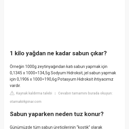
1 kilo yağdan ne kadar sabun çıkar?
Örneğin 1000g zeytinyağından katı sabun yapmak için
0,1345 x 1000=134,5g Sodyum Hidroksit, jel sabun yapmak
için 0,1906 x 1000=190,6g Potasyum Hidroksit ihtiyacımız
vardır.
Kaynak kaldırma talebi
Cevabın tamamını burada okuyun:
|
otamakirkpinar.com
Sabun yaparken neden tuz konur?
Günümüzde tüm sabun üreticilerinin “kostik” olarak