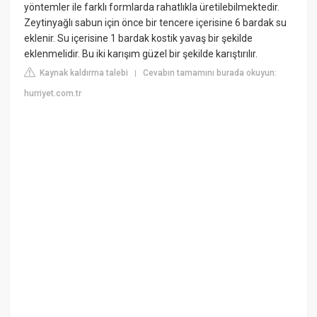
yöntemler ile farklı formlarda rahatlıkla üretilebilmektedir.
Zeytinyağlı sabun için önce bir tencere içerisine 6 bardak su
eklenir. Su içerisine 1 bardak kostik yavaş bir şekilde
eklenmelidir. Bu iki karışım güzel bir şekilde karıştırılır.
Kaynak kaldırma talebi
Cevabın tamamını burada okuyun:
|
hurriyet.com.tr