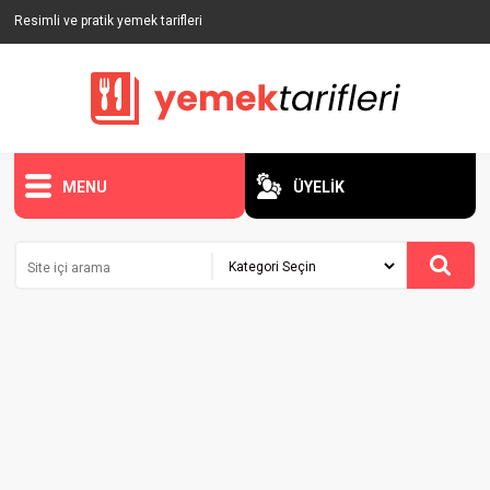
Resimli ve pratik yemek tarifleri
MENU
ÜYELİK