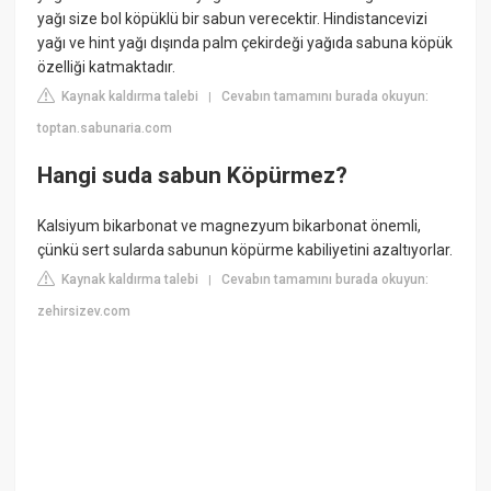
yağı size bol köpüklü bir sabun verecektir. Hindistancevizi
yağı ve hint yağı dışında palm çekirdeği yağıda sabuna köpük
özelliği katmaktadır.
Kaynak kaldırma talebi
Cevabın tamamını burada okuyun:
|
toptan.sabunaria.com
Hangi suda sabun Köpürmez?
Kalsiyum bikarbonat ve magnezyum bikarbonat önemli,
çünkü sert sularda sabunun köpürme kabiliyetini azaltıyorlar.
Kaynak kaldırma talebi
Cevabın tamamını burada okuyun:
|
zehirsizev.com