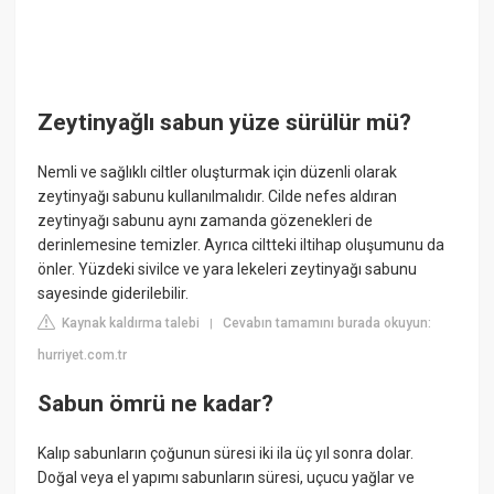
Zeytinyağlı sabun yüze sürülür mü?
Nemli ve sağlıklı ciltler oluşturmak için düzenli olarak
zeytinyağı sabunu kullanılmalıdır. Cilde nefes aldıran
zeytinyağı sabunu aynı zamanda gözenekleri de
derinlemesine temizler. Ayrıca ciltteki iltihap oluşumunu da
önler. Yüzdeki sivilce ve yara lekeleri zeytinyağı sabunu
sayesinde giderilebilir.
Kaynak kaldırma talebi
Cevabın tamamını burada okuyun:
|
hurriyet.com.tr
Sabun ömrü ne kadar?
Kalıp sabunların çoğunun süresi iki ila üç yıl sonra dolar.
Doğal veya el yapımı sabunların süresi, uçucu yağlar ve