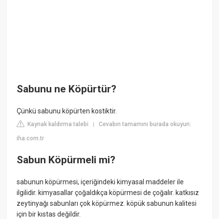
Sabunu ne Köpürtür?
Çünkü sabunu köpürten kostiktir.
Kaynak kaldırma talebi
Cevabın tamamını burada okuyun:
|
iha.com.tr
Sabun Köpürmeli mi?
sabunun köpürmesi, içeriğindeki kimyasal maddeler ile
ilgilidir. kimyasallar çoğaldıkça köpürmesi de çoğalır. katkısız
zeytinyağı sabunları çok köpürmez. köpük sabunun kalitesi
için bir kıstas değildir.