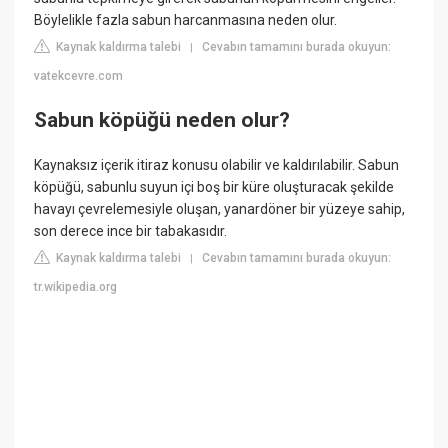
Böylelikle fazla sabun harcanmasına neden olur.
Kaynak kaldırma talebi
Cevabın tamamını burada okuyun:
|
vatekcevre.com
Sabun köpüğü neden olur?
Kaynaksız içerik itiraz konusu olabilir ve kaldırılabilir. Sabun
köpüğü, sabunlu suyun içi boş bir küre oluşturacak şekilde
havayı çevrelemesiyle oluşan, yanardöner bir yüzeye sahip,
son derece ince bir tabakasıdır.
Kaynak kaldırma talebi
Cevabın tamamını burada okuyun:
|
tr.wikipedia.org