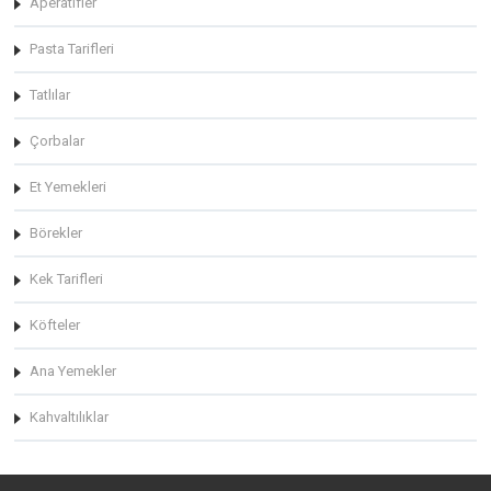
Aperatifler
Pasta Tarifleri
Tatlılar
Çorbalar
Et Yemekleri
Börekler
Kek Tarifleri
Köfteler
Ana Yemekler
Kahvaltılıklar