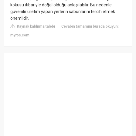
kokusu itibariyle doğal olduğu anlaşılabilir. Bu nedenle
güvenilir üretim yapan yerlerin sabunlarını tercih etmek
önemlidir.
Kaynak kaldırma talebi
Cevabın tamamını burada okuyun:
|
myros.com