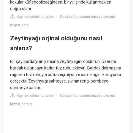
kokular küflenebileceğinden, bir yıl içinde kullanmak en
doğru olanı.
Kaynak kaldırma talebi
Cevabın tamamını burada okuyun:
|
mynet.com
Zeytinyağı orjinal olduğunu nasıl
anlarız?
Bir çay bardağının yarısına zeytinyağını doldurun. Üzerine
bardak doluncaya kadar tuz ruhu ekleyin. Bardak dolmasına
rağmen tuz ruhuyla bütünleşmiyor ve sarı rengini koruyorsa
gerçektir. Zeytinyağı sahteyse, sıvının rengi pembeye
dönmeye başlar.
Kaynak kaldırma talebi
Cevabın tamamını burada okuyun:
|
lezzet.com.tr