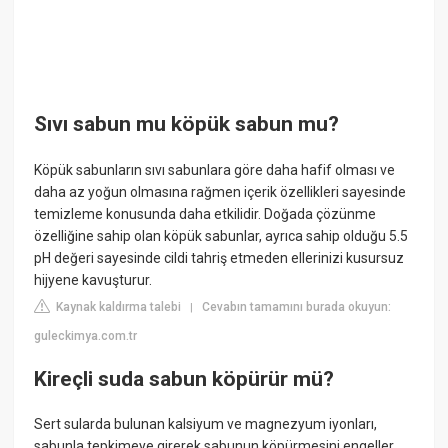
Sıvı sabun mu köpük sabun mu?
Köpük sabunların sıvı sabunlara göre daha hafif olması ve
daha az yoğun olmasına rağmen içerik özellikleri sayesinde
temizleme konusunda daha etkilidir. Doğada çözünme
özelliğine sahip olan köpük sabunlar, ayrıca sahip olduğu 5.5
pH değeri sayesinde cildi tahriş etmeden ellerinizi kusursuz
hijyene kavuşturur.
Kaynak kaldırma talebi
Cevabın tamamını burada okuyun:
|
guleckimya.com.tr
Kireçli suda sabun köpürür mü?
Sert sularda bulunan kalsiyum ve magnezyum iyonları,
sabunla tepkimeye girerek sabunun köpürmesini engeller.