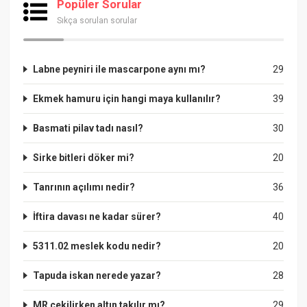
Popüler Sorular
Sıkça sorulan sorular
Labne peyniri ile mascarpone aynı mı?
29
Ekmek hamuru için hangi maya kullanılır?
39
Basmati pilav tadı nasıl?
30
Sirke bitleri döker mi?
20
Tanrının açılımı nedir?
36
İftira davası ne kadar sürer?
40
5311.02 meslek kodu nedir?
20
Tapuda iskan nerede yazar?
28
MR çekilirken altın takılır mı?
29