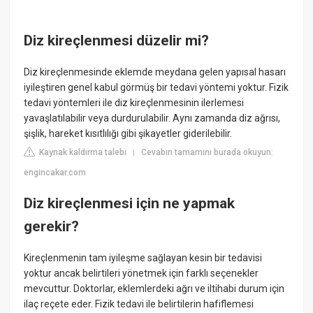
Diz kireçlenmesi düzelir mi?
Diz kireçlenmesinde eklemde meydana gelen yapısal hasarı
iyileştiren genel kabul görmüş bir tedavi yöntemi yoktur. Fizik
tedavi yöntemleri ile diz kireçlenmesinin ilerlemesi
yavaşlatılabilir veya durdurulabilir. Aynı zamanda diz ağrısı,
şişlik, hareket kısıtlılığı gibi şikayetler giderilebilir.
Kaynak kaldırma talebi
Cevabın tamamını burada okuyun:
|
engincakar.com
Diz kireçlenmesi için ne yapmak
gerekir?
Kireçlenmenin tam iyileşme sağlayan kesin bir tedavisi
yoktur ancak belirtileri yönetmek için farklı seçenekler
mevcuttur. Doktorlar, eklemlerdeki ağrı ve iltihabi durum için
ilaç reçete eder. Fizik tedavi ile belirtilerin hafiflemesi