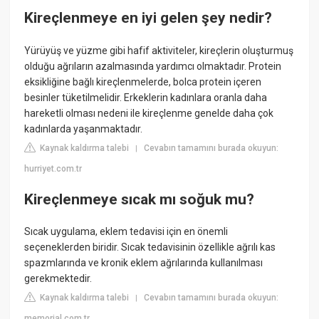
Kireçlenmeye en iyi gelen şey nedir?
Yürüyüş ve yüzme gibi hafif aktiviteler, kireçlerin oluşturmuş
olduğu ağrıların azalmasında yardımcı olmaktadır. Protein
eksikliğine bağlı kireçlenmelerde, bolca protein içeren
besinler tüketilmelidir. Erkeklerin kadınlara oranla daha
hareketli olması nedeni ile kireçlenme genelde daha çok
kadınlarda yaşanmaktadır.
Kaynak kaldırma talebi
Cevabın tamamını burada okuyun:
|
hurriyet.com.tr
Kireçlenmeye sıcak mı soğuk mu?
Sıcak uygulama, eklem tedavisi için en önemli
seçeneklerden biridir. Sıcak tedavisinin özellikle ağrılı kas
spazmlarında ve kronik eklem ağrılarında kullanılması
gerekmektedir.
Kaynak kaldırma talebi
Cevabın tamamını burada okuyun:
|
memorial.com.tr