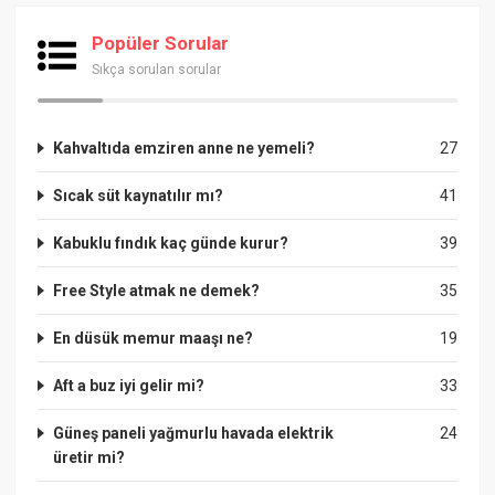
Popüler Sorular
Sıkça sorulan sorular
Kahvaltıda emziren anne ne yemeli?
27
Sıcak süt kaynatılır mı?
41
Kabuklu fındık kaç günde kurur?
39
Free Style atmak ne demek?
35
En düsük memur maaşı ne?
19
Aft a buz iyi gelir mi?
33
Güneş paneli yağmurlu havada elektrik
24
üretir mi?