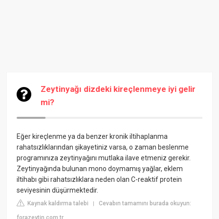
Zeytinyağı dizdeki kireçlenmeye iyi gelir
mi?
Eğer kireçlenme ya da benzer kronik iltihaplanma
rahatsızlıklarından şikayetiniz varsa, o zaman beslenme
programınıza zeytinyağını mutlaka ilave etmeniz gerekir.
Zeytinyağında bulunan mono doymamış yağlar, eklem
iltihabı gibi rahatsızlıklara neden olan C-reaktif protein
seviyesinin düşürmektedir.
Kaynak kaldırma talebi
Cevabın tamamını burada okuyun:
|
forazeytin.com.tr