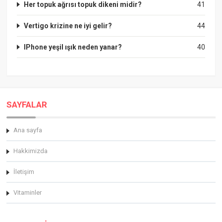
Her topuk ağrısı topuk dikeni midir?
41
Vertigo krizine ne iyi gelir?
44
IPhone yeşil ışık neden yanar?
40
SAYFALAR
Ana sayfa
Hakkimizda
İletişim
Vitaminler