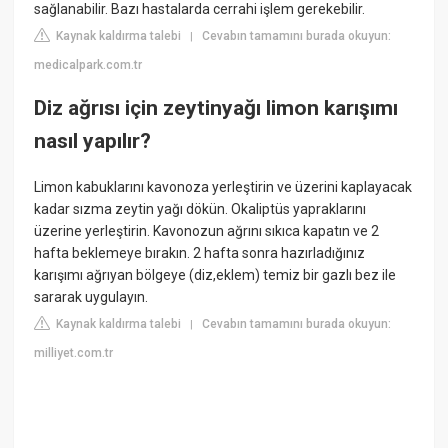
sağlanabilir. Bazı hastalarda cerrahi işlem gerekebilir.
Kaynak kaldırma talebi
Cevabın tamamını burada okuyun:
|
medicalpark.com.tr
Diz ağrısı için zeytinyağı limon karışımı
nasıl yapılır?
Limon kabuklarını kavonoza yerleştirin ve üzerini kaplayacak
kadar sızma zeytin yağı dökün. Okaliptüs yapraklarını
üzerine yerleştirin. Kavonozun ağrını sıkıca kapatın ve 2
hafta beklemeye bırakın. 2 hafta sonra hazırladığınız
karışımı ağrıyan bölgeye (diz,eklem) temiz bir gazlı bez ile
sararak uygulayın.
Kaynak kaldırma talebi
Cevabın tamamını burada okuyun:
|
milliyet.com.tr