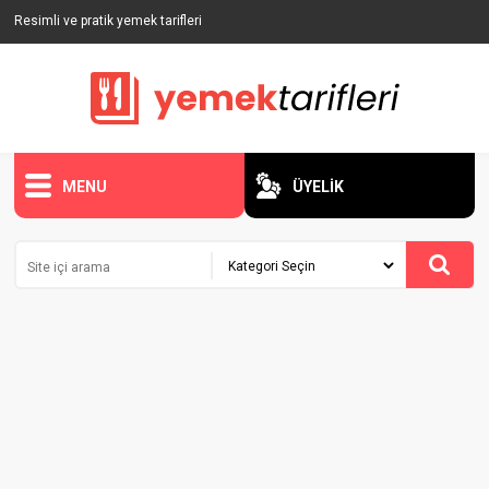
Resimli ve pratik yemek tarifleri
MENU
ÜYELİK