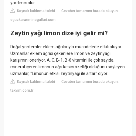
yardımcı olur.
Kaynak kaldırma talebi
Cevabın tamamını burada okuyun:
|
oguzkaraeminogullari.com
Zeytin yağı limon dize iyi gelir mi?
Doğal yöntemler eklem ağrılarıyla mücadelede etkili oluyor.
Uzmanlar eklem ağrısı çekenlere limon ve zeytinyağı
karışımını öneriyor. A, C, B-1, B-6 vitamini ile çok sayıda
mineral içeren limonun ağrı kesici özelliği olduğunu söyleyen
uzmanlar, "Limonun etkisi zeytinyağı ile artar" diyor.
Kaynak kaldırma talebi
Cevabın tamamını burada okuyun:
|
takvim.com.tr