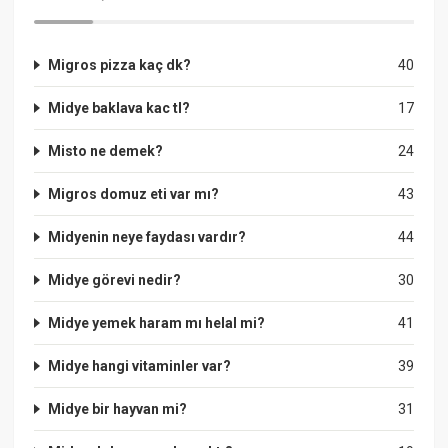
Migros pizza kaç dk?
40
Midye baklava kac tl?
17
Misto ne demek?
24
Migros domuz eti var mı?
43
Midyenin neye faydası vardır?
44
Midye görevi nedir?
30
Midye yemek haram mı helal mi?
41
Midye hangi vitaminler var?
39
Midye bir hayvan mi?
31