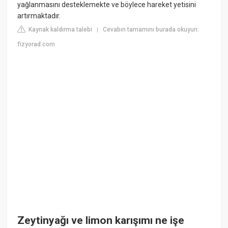
yağlanmasını desteklemekte ve böylece hareket yetisini
artırmaktadır.
Kaynak kaldırma talebi
Cevabın tamamını burada okuyun:
|
fizyorad.com
Zeytinyağı ve limon karışımı ne işe