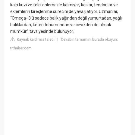
kalp krizi ve felci önlemekle kalmıyor; kaslar, tendonlar ve
eklemlerin kireçlenme sürecini de yavaşlatıyor. Uzmanlar,
“Omega- 3'ü sadece balık yağından değil yumurtadan, yağlı
balıklardan, keten tohumundan ve cevizden de almak
mümkün” tavsiyesinde bulunuyor.
Kaynak kaldırma talebi
Cevabın tamamını burada okuyun:
|
trthaber.com