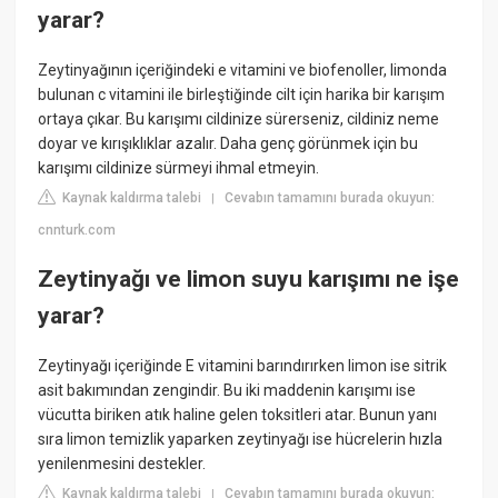
yarar?
Zeytinyağının içeriğindeki e vitamini ve biofenoller, limonda
bulunan c vitamini ile birleştiğinde cilt için harika bir karışım
ortaya çıkar. Bu karışımı cildinize sürerseniz, cildiniz neme
doyar ve kırışıklıklar azalır. Daha genç görünmek için bu
karışımı cildinize sürmeyi ihmal etmeyin.
Kaynak kaldırma talebi
Cevabın tamamını burada okuyun:
|
cnnturk.com
Zeytinyağı ve limon suyu karışımı ne işe
yarar?
Zeytinyağı içeriğinde E vitamini barındırırken limon ise sitrik
asit bakımından zengindir. Bu iki maddenin karışımı ise
vücutta biriken atık haline gelen toksitleri atar. Bunun yanı
sıra limon temizlik yaparken zeytinyağı ise hücrelerin hızla
yenilenmesini destekler.
Kaynak kaldırma talebi
Cevabın tamamını burada okuyun:
|