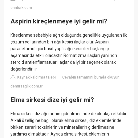
cnnturk.com
Aspirin kireçlenmeye iyi gelir mi?
Kireçlenme sebebiyle ağrı olduğunda genellikle uygulanan ilk
çözüm yollarından biri ağrı kesici ilaçlar olur. Aspirin,
parasetamol gibi basit yapılı ağrı kesiciler başlangıç
aşamasında etkili olacaktır. Romatizma ilaçları yani non
steroid antienflamatuar ilaçlar da iyi bir seçenek olarak
değerlendirilir.
Kaynak kaldırma talebi
Cevabın tamamını burada okuyun:
|
demirsaglik.com.tr
Elma sirkesi dize iyi gelir mi?
Elma sirkesi diz ağrılarının giderilmesinde de oldukça etkilidir.
Alkali özelliğine bağlı olarak elma sirkesi, diz eklemlerinde
biriken zararlı toksinlerin ve minerallerin giderilmesine
yardımcı olmaktadır. Ayrıca elma sirkesi, eklemlerin