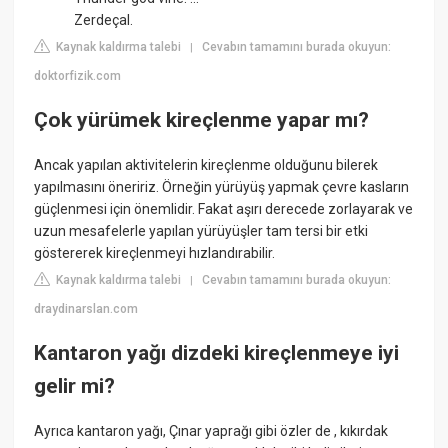
Zerdeçal.
Kaynak kaldırma talebi
Cevabın tamamını burada okuyun:
|
doktorfizik.com
Çok yürümek kireçlenme yapar mı?
Ancak yapılan aktivitelerin kireçlenme olduğunu bilerek
yapılmasını öneririz. Örneğin yürüyüş yapmak çevre kasların
güçlenmesi için önemlidir. Fakat aşırı derecede zorlayarak ve
uzun mesafelerle yapılan yürüyüşler tam tersi bir etki
göstererek kireçlenmeyi hızlandırabilir.
Kaynak kaldırma talebi
Cevabın tamamını burada okuyun:
|
draydinarslan.com
Kantaron yağı dizdeki kireçlenmeye iyi
gelir mi?
Ayrıca kantaron yağı, Çınar yaprağı gibi özler de , kıkırdak