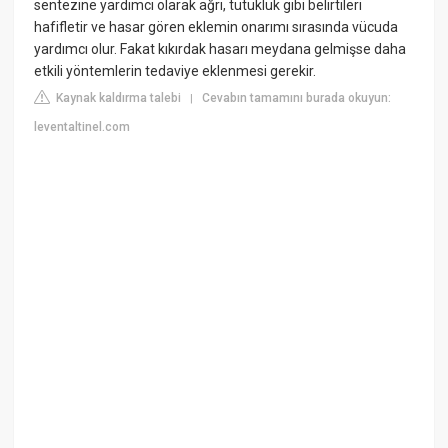
sentezine yardımcı olarak ağrı, tutukluk gibi belirtileri
hafifletir ve hasar gören eklemin onarımı sırasında vücuda
yardımcı olur. Fakat kıkırdak hasarı meydana gelmişse daha
etkili yöntemlerin tedaviye eklenmesi gerekir.
Kaynak kaldırma talebi
Cevabın tamamını burada okuyun:
|
leventaltinel.com