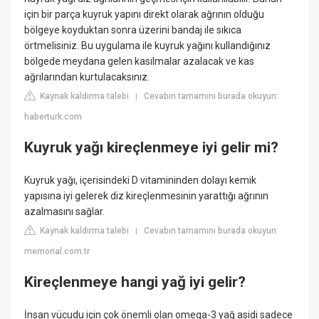
için bir parça kuyruk yapını direkt olarak ağrının olduğu
bölgeye koyduktan sonra üzerini bandaj ile sıkıca
örtmelisiniz. Bu uygulama ile kuyruk yağını kullandığınız
bölgede meydana gelen kasılmalar azalacak ve kas
ağrılarından kurtulacaksınız.
Kaynak kaldırma talebi
Cevabın tamamını burada okuyun:
|
haberturk.com
Kuyruk yağı kireçlenmeye iyi gelir mi?
Kuyruk yağı, içerisindeki D vitamininden dolayı kemik
yapısına iyi gelerek diz kireçlenmesinin yarattığı ağrının
azalmasını sağlar.
Kaynak kaldırma talebi
Cevabın tamamını burada okuyun:
|
memorial.com.tr
Kireçlenmeye hangi yağ iyi gelir?
İnsan vücudu için çok önemli olan omega-3 yağ asidi sadece