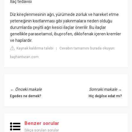
İlaç tedavisi
Diz kireçlenmesinin ağrı, yürümede zorluk ve hareket etme
yeteneğinin kısıtlanması gibi yakınmalara neden olduğu
durumlarda çeşitli ağrı kesici ilaçlar önerilir. Bu ilaçlar
genellikle parasetamol, ibuprofen, diklofenak içeren kremler
ve haplardır.
Kaynak kaldırma talebi
Cevabın tamamını burada okuyun:
|
kayhanturan.com
←
Önceki makale
Sonraki makale
→
Egedes ne demek?
Hiç değilse edat mı?
Benzer sorular
Sıkça sorulan sorular