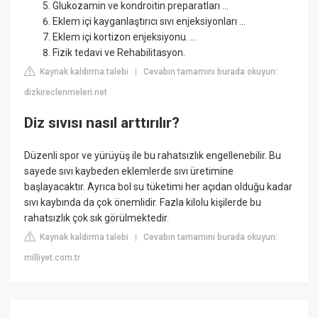
Glukozamin ve kondroitin preparatları ...
Eklem içi kayganlaştırıcı sıvı enjeksiyonları ...
Eklem içi kortizon enjeksiyonu. ...
Fizik tedavi ve Rehabilitasyon.
Kaynak kaldırma talebi
Cevabın tamamını burada okuyun:
|
dizkireclenmeleri.net
Diz sıvısı nasıl arttırılır?
Düzenli spor ve yürüyüş ile bu rahatsızlık engellenebilir. Bu
sayede sıvı kaybeden eklemlerde sıvı üretimine
başlayacaktır. Ayrıca bol su tüketimi her açıdan olduğu kadar
sıvı kaybında da çok önemlidir. Fazla kilolu kişilerde bu
rahatsızlık çok sık görülmektedir.
Kaynak kaldırma talebi
Cevabın tamamını burada okuyun:
|
milliyet.com.tr