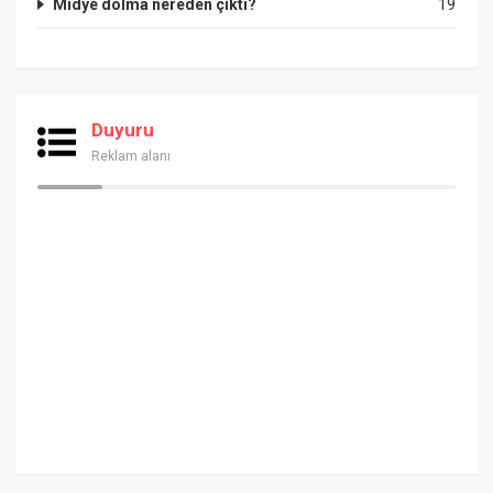
Midye dolma nereden çıktı?
19
Duyuru
Reklam alanı