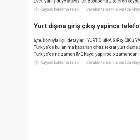
Evet, yanlış duymadınız. Bir pasaporta 2 telefon kayded
Kaynak kaldırma talebi
Cevabın tamamını burada okuyu
|
Yurt dışına giriş çıkış yapinca telefo
İşte, konuyla ilgili detaylar... YURT DIŞINA GİRİŞ ÇIKIŞ
Türkiye'de kullanıma kapanan cihaz tekrar yurt dışına 
Türkiye'de ne zaman IME kaydı yapılırsa o zamandan itib
Kaynak kaldırma talebi
Cevabın tamamını burada okuy
|