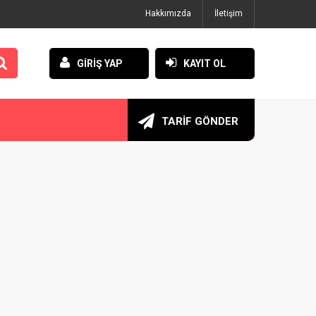
Hakkımızda
İletişim
GİRİŞ YAP
KAYIT OL
TARİF GÖNDER