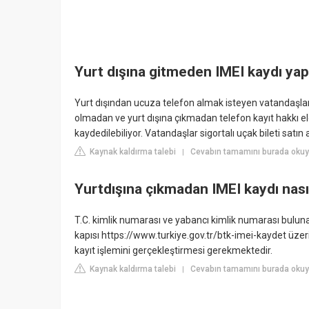
Yurt dışına gitmeden IMEI kaydı yapı
Yurt dışından ucuza telefon almak isteyen vatandaşlar
olmadan ve yurt dışına çıkmadan telefon kayıt hakkı elde
kaydedilebiliyor. Vatandaşlar sigortalı uçak bileti satın a
Kaynak kaldırma talebi
Cevabın tamamını burada oku
|
Yurtdışına çıkmadan IMEI kaydı nasıl
T.C. kimlik numarası ve yabancı kimlik numarası bulunan,
kapısı https://www.turkiye.gov.tr/btk-imei-kaydet üzeri
kayıt işlemini gerçekleştirmesi gerekmektedir.
Kaynak kaldırma talebi
Cevabın tamamını burada okuy
|