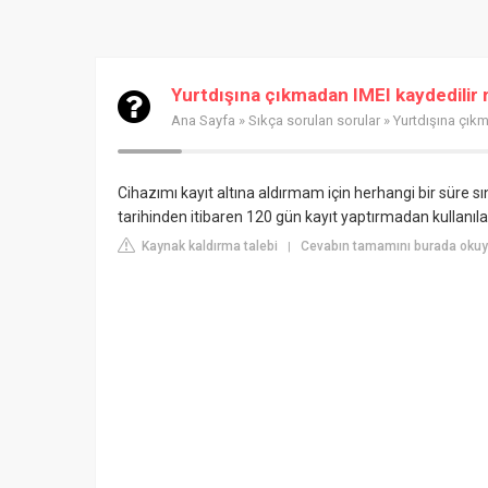
Yurtdışına çıkmadan IMEI kaydedilir 
Ana Sayfa
»
Sıkça sorulan sorular
» Yurtdışına çık
Cihazımı kayıt altına aldırmam için herhangi bir süre sını
tarihinden itibaren 120 gün kayıt yaptırmadan kullanıla
Kaynak kaldırma talebi
Cevabın tamamını burada okuyun
|