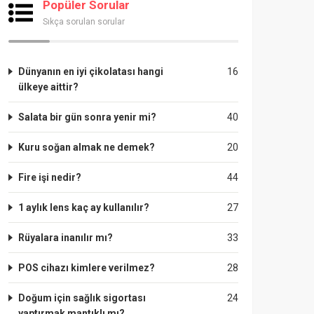
Popüler Sorular
Sıkça sorulan sorular
Dünyanın en iyi çikolatası hangi
16
ülkeye aittir?
Salata bir gün sonra yenir mi?
40
Kuru soğan almak ne demek?
20
Fire işi nedir?
44
1 aylık lens kaç ay kullanılır?
27
Rüyalara inanılır mı?
33
POS cihazı kimlere verilmez?
28
Doğum için sağlık sigortası
24
yaptırmak mantıklı mı?