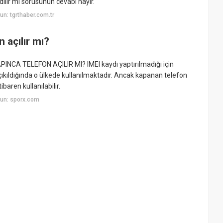
ilir mi sorusunun cevabı hayır.
n: tgrthaber.com.tr
n açılır mı?
 YAPINCA TELEFON AÇILIR MI? IMEI kaydı yaptırılmadığı için
çıkıldığında o ülkede kullanılmaktadır. Ancak kapanan telefon
aren kullanılabilir.
un: sporx.com