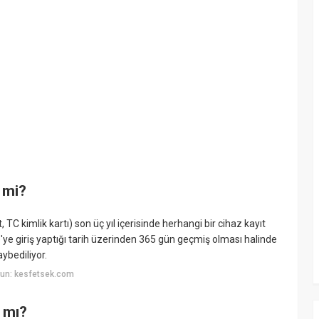
r mi?
, TC kimlik kartı) son üç yıl içerisinde herhangi bir cihaz kayıt
ye'ye giriş yaptığı tarih üzerinden 365 gün geçmiş olması halinde
aybediliyor.
un: kesfetsek.com
 mı?