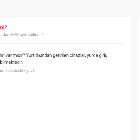
mi?
madan IMEI kaydedilir mi?
rı var mıdır? Yurt dışından getirilen cihazlar, yurda giriş
bilmektedir.
: tuketici.btk.gov.tr