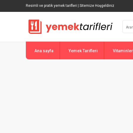
Resimli ve pratik yemek tarifleri | Sitemize Hoşgeldiniz
Ana sayfa
Yemek Tarifleri
Vitaminler