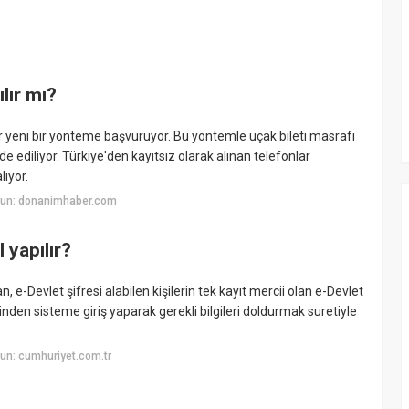
lır mı?
 yeni bir yönteme başvuruyor. Bu yöntemle uçak bileti masrafı
 ediliyor. Türkiye'den kayıtsız olarak alınan telefonlar
lıyor.
yun: donanimhaber.com
 yapılır?
 e-Devlet şifresi alabilen kişilerin tek kayıt mercii olan e-Devlet
nden sisteme giriş yaparak gerekli bilgileri doldurmak suretiyle
un: cumhuriyet.com.tr