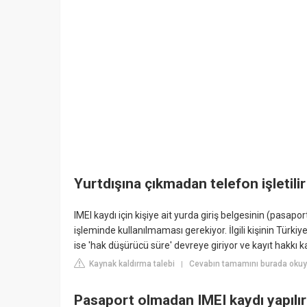
Yurtdışına çıkmadan telefon işletili
IMEI kaydı için kişiye ait yurda giriş belgesinin (pasaport
işleminde kullanılmaması gerekiyor. İlgili kişinin Türki
ise 'hak düşürücü süre' devreye giriyor ve kayıt hakkı k
Kaynak kaldırma talebi
Cevabın tamamını burada okuy
|
Pasaport olmadan IMEI kaydı yapılır