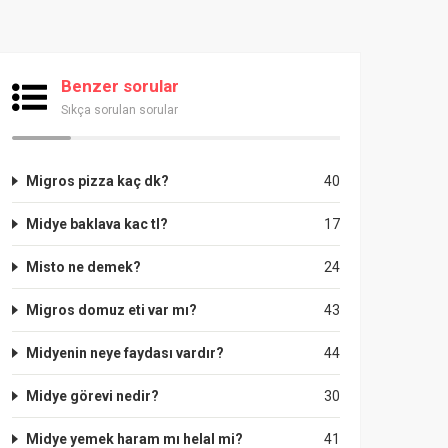
Benzer sorular
Sıkça sorulan sorular
Migros pizza kaç dk?
40
Midye baklava kac tl?
17
Misto ne demek?
24
Migros domuz eti var mı?
43
Midyenin neye faydası vardır?
44
Midye görevi nedir?
30
Midye yemek haram mı helal mi?
41