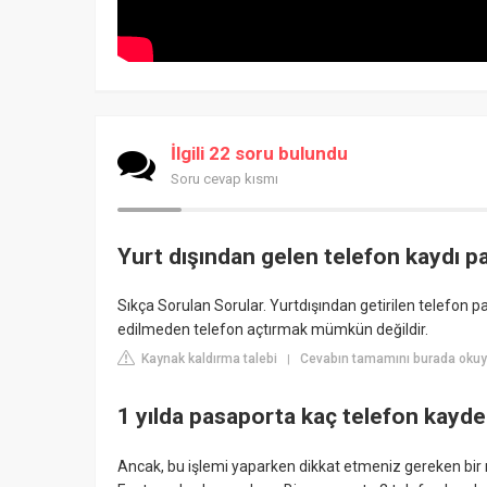
İlgili 22 soru bulundu
Soru cevap kısmı
Yurt dışından gelen telefon kaydı pa
Sıkça Sorulan Sorular. Yurtdışından getirilen telefon pa
edilmeden telefon açtırmak mümkün değildir.
Kaynak kaldırma talebi
Cevabın tamamını burada okuy
|
1 yılda pasaporta kaç telefon kayded
Ancak, bu işlemi yaparken dikkat etmeniz gereken bir no