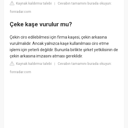
Kaynak kaldırma talebi
Cevabın tamamını burada okuyun:
|
fonradar.com
Çeke kaşe vurulur mu?
Çekin ciro edilebilmesi için firma kaşesi, çekin arkasına
vurulmalıdır. Ancak yalnızca kaşe kullanılması ciro etme
işlemi için yeterli değildir. Bununla birlikte şirket yetkilisinin de
çekin arkasına imzasını atması gereklidir.
Kaynak kaldırma talebi
Cevabın tamamını burada okuyun:
|
fonradar.com