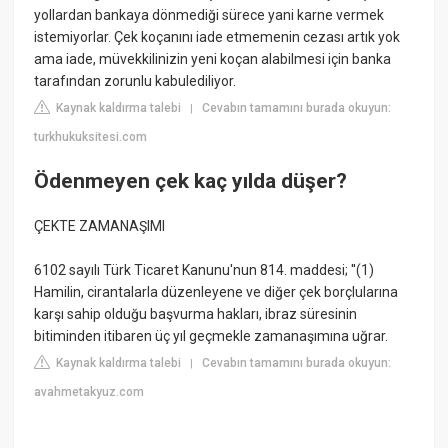
yollardan bankaya dönmediği sürece yani karne vermek
istemiyorlar. Çek koçanını iade etmemenin cezası artık yok
ama iade, müvekkilinizin yeni koçan alabilmesi için banka
tarafından zorunlu kabulediliyor.
Kaynak kaldırma talebi
Cevabın tamamını burada okuyun:
|
turkhukuksitesi.com
Ödenmeyen çek kaç yılda düşer?
ÇEKTE ZAMANAŞIMI
6102 sayılı Türk Ticaret Kanunu'nun 814. maddesi; ''(1)
Hamilin, cirantalarla düzenleyene ve diğer çek borçlularına
karşı sahip olduğu başvurma hakları, ibraz süresinin
bitiminden itibaren üç yıl geçmekle zamanaşımına uğrar.
Kaynak kaldırma talebi
Cevabın tamamını burada okuyun:
|
avahmetakyuz.com