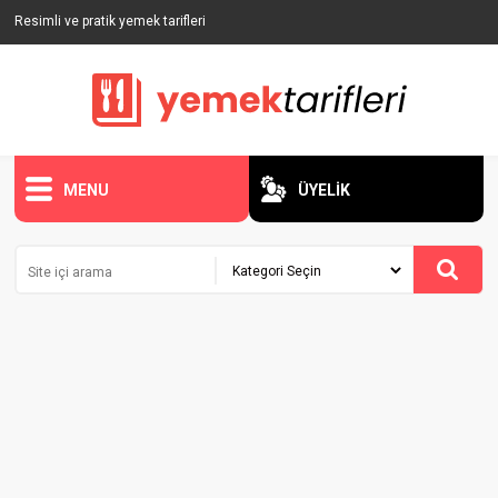
Resimli ve pratik yemek tarifleri
MENU
ÜYELİK