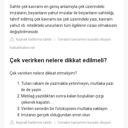
Sahte çek kavramı en geniş anlamıyla çek üzerindeki
imzaların, beyanların yahut imzalar ile beyanların sahteliği,
tahrif edilmiş çek kavramı ise çek üzerindeki yazı, kavram
yahut vb. nitelikteki unsurların tüm ilgililerin rızası olmaksızın
değiştirilmesidir.
Kaynak kaldırma talebi
Cevabın tamamını burada okuyun:
|
hukukihaber.net
Çek verirken nelere dikkat edilmeli?
Çek verirken nelere dikkat etmeliyim?
Tutarı rakam ile yazmakla yetinmeyin, mutlaka yazı
ile de yazın. ...
Meblağ yazıldıktan sonra kalan boşlukları çizgi
çekerek kapatın. ...
Verilen senedin bir fotokopisini mutlaka saklayın. ...
İmzanın gerçek olduğundan emin olun.
Kaynak kaldırma talebi
Cevabın tamamını burada okuyun:
|