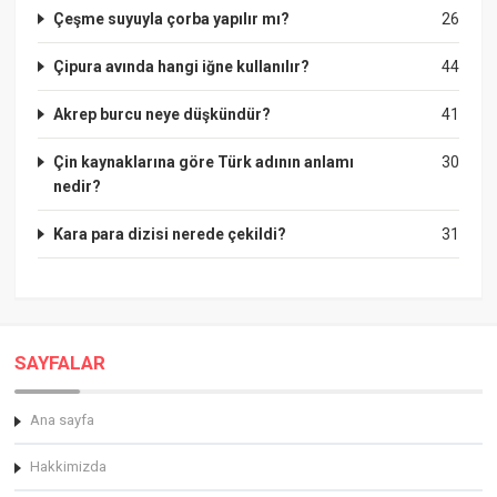
Çeşme suyuyla çorba yapılır mı?
26
Çipura avında hangi iğne kullanılır?
44
Akrep burcu neye düşkündür?
41
Çin kaynaklarına göre Türk adının anlamı
30
nedir?
Kara para dizisi nerede çekildi?
31
SAYFALAR
Ana sayfa
Hakkimizda