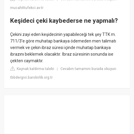
mucahittufekci.av.tr
Keşideci çeki kaybederse ne yapmalı?
Çekini zayi eden keşidecinin yapabileceği tek şey TTK m.
711/3'e göre muhatap bankaya ödemeden men talimatı
vermek ve çekin ibraz süresi içinde muhatap bankaya
ibrazını beklemek olacaktır. İbraz süresinin sonunda ise
çekten caymaktır.
Kaynak kaldırma talebi
Cevabın tamamını burada okuyun:
|
tbbdergisi.barobirlik.org.tr