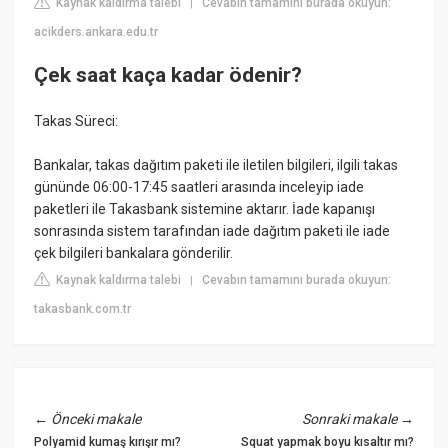
Kaynak kaldırma talebi
Cevabın tamamını burada okuyun:
|
acikders.ankara.edu.tr
Çek saat kaça kadar ödenir?
Takas Süreci:
Bankalar, takas dağıtım paketi ile iletilen bilgileri, ilgili takas
gününde 06:00-17:45 saatleri arasında inceleyip iade
paketleri ile Takasbank sistemine aktarır. İade kapanışı
sonrasında sistem tarafından iade dağıtım paketi ile iade
çek bilgileri bankalara gönderilir.
Kaynak kaldırma talebi
Cevabın tamamını burada okuyun:
|
takasbank.com.tr
←
Önceki makale
Sonraki makale
→
Polyamid kumaş kırışır mı?
Squat yapmak boyu kısaltır mı?