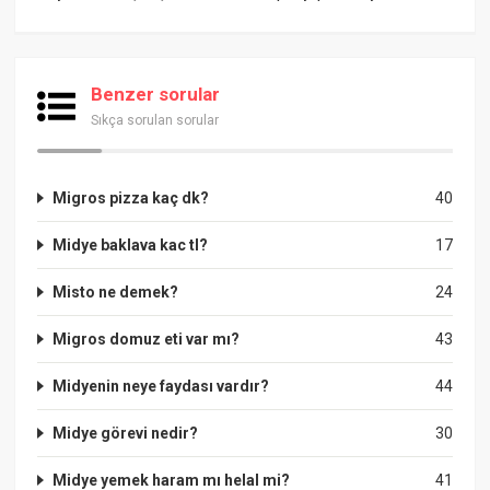
Benzer sorular
Sıkça sorulan sorular
Migros pizza kaç dk?
40
Midye baklava kac tl?
17
Misto ne demek?
24
Migros domuz eti var mı?
43
Midyenin neye faydası vardır?
44
Midye görevi nedir?
30
Midye yemek haram mı helal mi?
41