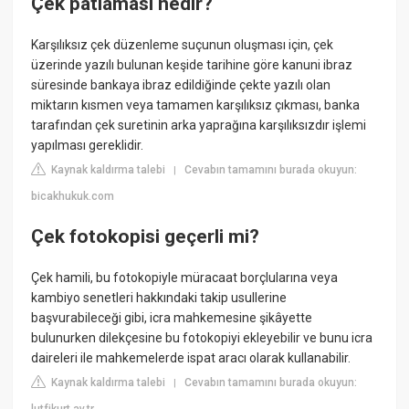
Çek patlaması nedir?
Karşılıksız çek düzenleme suçunun oluşması için, çek
üzerinde yazılı bulunan keşide tarihine göre kanuni ibraz
süresinde bankaya ibraz edildiğinde çekte yazılı olan
miktarın kısmen veya tamamen karşılıksız çıkması, banka
tarafından çek suretinin arka yaprağına karşılıksızdır işlemi
yapılması gereklidir.
Kaynak kaldırma talebi
Cevabın tamamını burada okuyun:
|
bicakhukuk.com
Çek fotokopisi geçerli mi?
Çek hamili, bu fotokopiyle müracaat borçlularına veya
kambiyo senetleri hakkındaki takip usullerine
başvurabileceği gibi, icra mahkemesine şikâyette
bulunurken dilekçesine bu fotokopiyi ekleyebilir ve bunu icra
daireleri ile mahkemelerde ispat aracı olarak kullanabilir.
Kaynak kaldırma talebi
Cevabın tamamını burada okuyun:
|