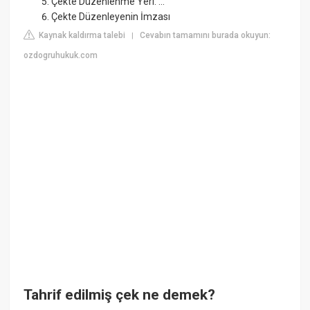
Çekte Düzenlenme Yeri. ...
Çekte Düzenleyenin İmzası
Kaynak kaldırma talebi
Cevabın tamamını burada okuyun:
|
ozdogruhukuk.com
Tahrif edilmiş çek ne demek?