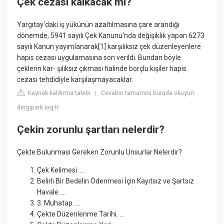
Çek cezası kalkacak mı?
Yargıtay'daki iş yükünün azaltılmasına çare arandığı
dönemde, 5941 sayılı Çek Kanunu'nda değişiklik yapan 6273
sayılı Kanun yayımlanarak[1] karşılıksız çek düzenleyenlere
hapis cezası uygulamasına son verildi. Bundan böyle
çeklerin kar- şılıksız çıkması halinde borçlu kişiler hapis
cezası tehdidiyle karşılaşmayacaklar.
Kaynak kaldırma talebi
Cevabın tamamını burada okuyun:
|
dergipark.org.tr
Çekin zorunlu şartları nelerdir?
Çekte Bulunması Gereken Zorunlu Unsurlar Nelerdir?
Çek Kelimesi. ...
Belirli Bir Bedelin Ödenmesi İçin Kayıtsız ve Şartsız
Havale. ...
3. Muhatap. ...
Çekte Düzenlenme Tarihi. ...