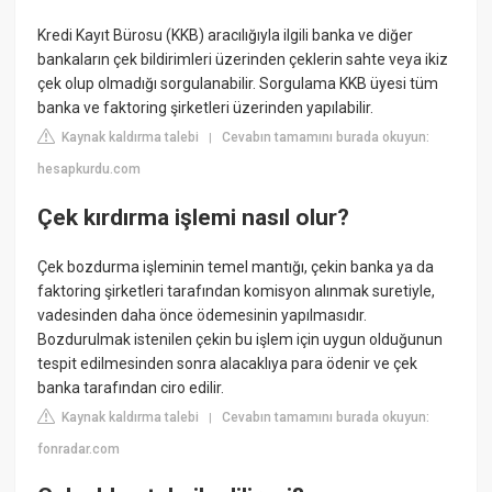
Kredi Kayıt Bürosu (KKB) aracılığıyla ilgili banka ve diğer
bankaların çek bildirimleri üzerinden çeklerin sahte veya ikiz
çek olup olmadığı sorgulanabilir. Sorgulama KKB üyesi tüm
banka ve faktoring şirketleri üzerinden yapılabilir.
Kaynak kaldırma talebi
Cevabın tamamını burada okuyun:
|
hesapkurdu.com
Çek kırdırma işlemi nasıl olur?
Çek bozdurma işleminin temel mantığı, çekin banka ya da
faktoring şirketleri tarafından komisyon alınmak suretiyle,
vadesinden daha önce ödemesinin yapılmasıdır.
Bozdurulmak istenilen çekin bu işlem için uygun olduğunun
tespit edilmesinden sonra alacaklıya para ödenir ve çek
banka tarafından ciro edilir.
Kaynak kaldırma talebi
Cevabın tamamını burada okuyun:
|
fonradar.com