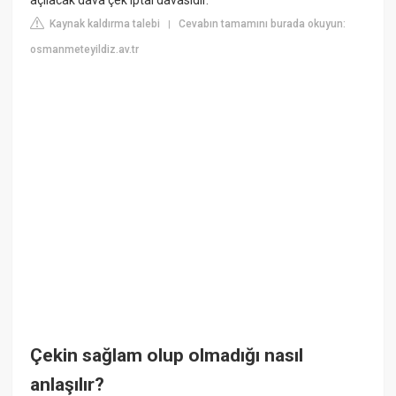
Kaynak kaldırma talebi
Cevabın tamamını burada okuyun:
|
osmanmeteyildiz.av.tr
Çekin sağlam olup olmadığı nasıl
anlaşılır?