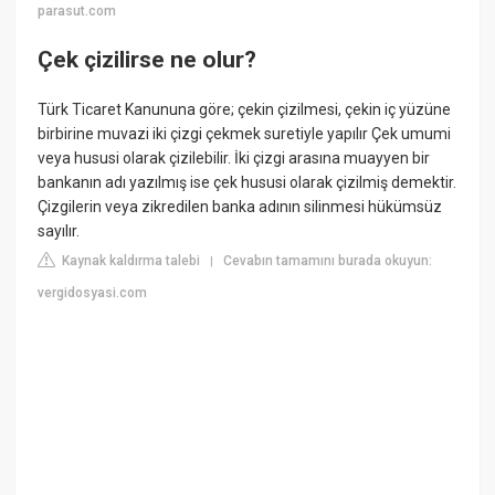
parasut.com
Çek çizilirse ne olur?
Türk Ticaret Kanununa göre; çekin çizilmesi, çekin iç yüzüne
birbirine muvazi iki çizgi çekmek suretiyle yapılır Çek umumi
veya hususi olarak çizilebilir. İki çizgi arasına muayyen bir
bankanın adı yazılmış ise çek hususi olarak çizilmiş demektir.
Çizgilerin veya zikredilen banka adının silinmesi hükümsüz
sayılır.
Kaynak kaldırma talebi
Cevabın tamamını burada okuyun:
|
vergidosyasi.com