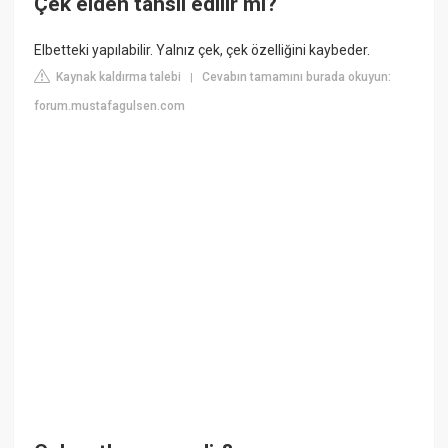
Çek elden tahsil edilir mi?
Elbetteki yapılabilir. Yalnız çek, çek özelliğini kaybeder.
Kaynak kaldırma talebi
Cevabın tamamını burada okuyun:
|
forum.mustafagulsen.com