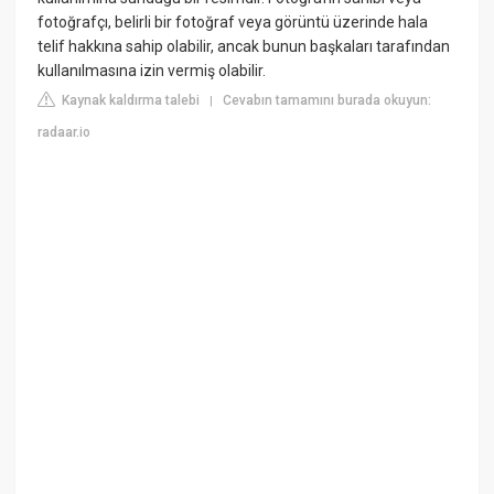
fotoğrafçı, belirli bir fotoğraf veya görüntü üzerinde hala
telif hakkına sahip olabilir, ancak bunun başkaları tarafından
kullanılmasına izin vermiş olabilir.
Kaynak kaldırma talebi
Cevabın tamamını burada okuyun:
|
radaar.io