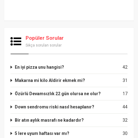
Popüler Sorular
Sıkça sorulan sorular
En iyi pizza unu hangisi?
42
Makarna mi kilo Aldirir ekmek mi?
31
Özürlü Devamsızlık 22 gün olursa ne olur?
17
Down sendromu riski nasıl hesaplanır?
44
Bir atın aylık masrafı ne kadardır?
32
5 lere uyum haftası var mı?
30