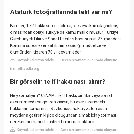
Atatürk fotoğraflarında telif var mı?
Bu eser, Telif hakkı süresi dolmuş ve/veya kamulaştırılmış
olmasından dolayı Türkiye'de kamu malı olmuştur. Türkiye
Cumhuriyeti Fikir ve Sanat Eserleri Kanununun 27. maddesi:
Koruma süresi eser sahibinin yaşadığı müddetçe ve
ölümünden itibaren 70 yıl devam eder.
Kaynak kaldırma talebi
Cevabın tamamını burada okuyun:
|
tr.m.wikipedia.org
Bir görselin telif hakkı nasıl alınır?
Ne yapmalıyım? CEVAP : Telif hakkı, bir fikir veya sanat
eserini meydana getiren kişinin, bu eser üzerindeki
haklarının tamamıdır. Sözkonusu haklar, zaten eseri
meydana getiren kişide olduğundan almak için yapılması
gereken herhangi bir işlem bulunmamaktadır.
Kaynak kaldırma talebi
Cevabın tamamını burada okuyun:
|