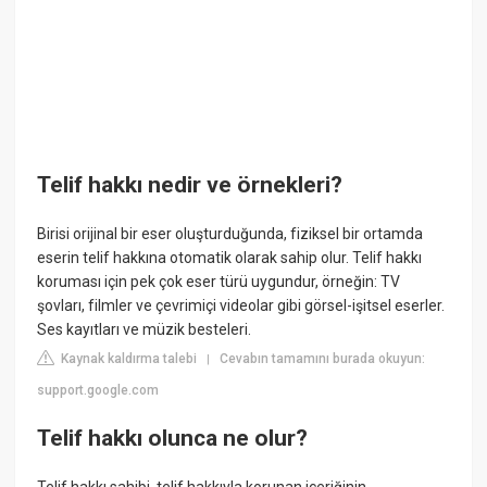
Telif hakkı nedir ve örnekleri?
Birisi orijinal bir eser oluşturduğunda, fiziksel bir ortamda
eserin telif hakkına otomatik olarak sahip olur. Telif hakkı
koruması için pek çok eser türü uygundur, örneğin: TV
şovları, filmler ve çevrimiçi videolar gibi görsel-işitsel eserler.
Ses kayıtları ve müzik besteleri.
Kaynak kaldırma talebi
Cevabın tamamını burada okuyun:
|
support.google.com
Telif hakkı olunca ne olur?