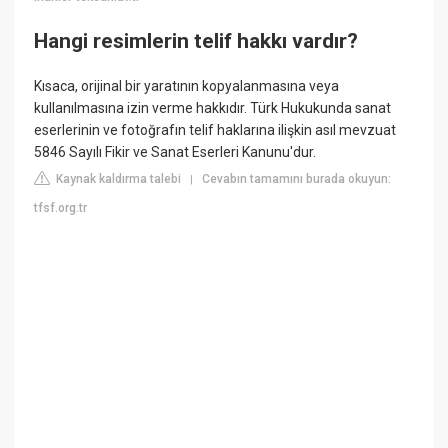
Hangi resimlerin telif hakkı vardır?
Kısaca, orijinal bir yaratının kopyalanmasına veya
kullanılmasına izin verme hakkıdır. Türk Hukukunda sanat
eserlerinin ve fotoğrafın telif haklarına ilişkin asıl mevzuat
5846 Sayılı Fikir ve Sanat Eserleri Kanunu'dur.
Kaynak kaldırma talebi
Cevabın tamamını burada okuyun:
|
tfsf.org.tr