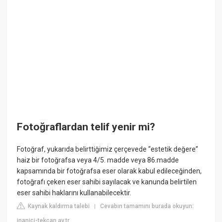
Fotoğraflardan telif yenir mi?
Fotoğraf, yukarıda belirttiğimiz çerçevede “estetik değere”
haiz bir fotoğrafsa veya 4/5. madde veya 86.madde
kapsamında bir fotoğrafsa eser olarak kabul edileceğinden,
fotoğrafı çeken eser sahibi sayılacak ve kanunda belirtilen
eser sahibi haklarını kullanabilecektir.
Kaynak kaldırma talebi
Cevabın tamamını burada okuyun:
|
inanici-tekcan.av.tr