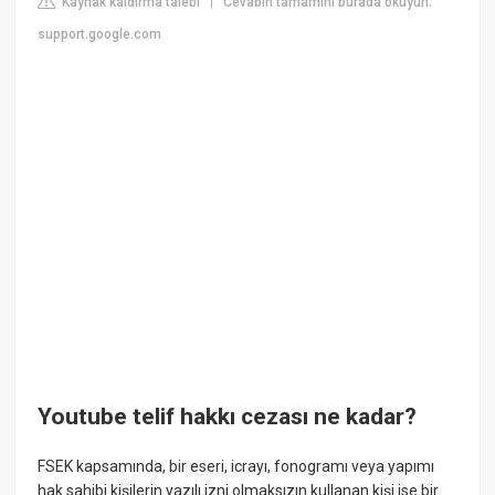
Kaynak kaldırma talebi
Cevabın tamamını burada okuyun:
|
support.google.com
Youtube telif hakkı cezası ne kadar?
FSEK kapsamında, bir eseri, icrayı, fonogramı veya yapımı
hak sahibi kişilerin yazılı izni olmaksızın kullanan kişi ise bir