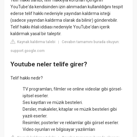
Telif hakkı sahibi, telif hakkıyla korunan içeriğinin
YouTube'da kendisinden izin alınmadan kullanıldığını tespit
ederse telif hakkı nedeniyle yayından kaldırma isteği
(sadece yayından kaldırma olarak da bilinir) gönderebilir.
Telif hakkı ihlali iddiası nedeniyle YouTube'dan içerik
kaldırmak yasal bir taleptir.
Kaynak kaldırma talebi
Cevabın tamamını burada okuyun:
|
support.google.com
Youtube neler telife girer?
Telif hakkı nedir?
TV programları, filmler ve online videolar gibi görsel-
işitsel eserler.
Ses kayıtları ve müzik besteleri.
Dersler, makaleler, kitaplar ve müzik besteleri gibi
yazılı eserler.
Resimler, posterler ve reklamlar gibi görsel eserler.
Video oyunları ve bilgisayar yazılımları