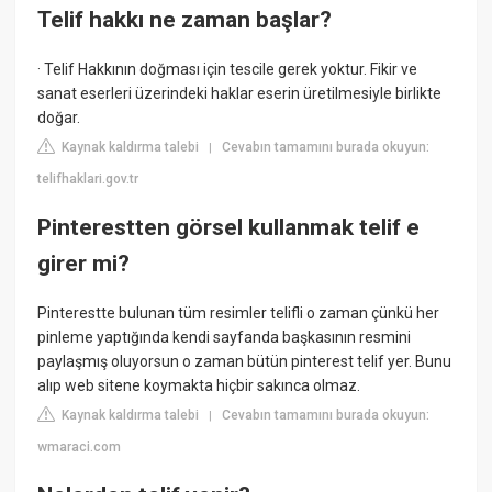
Telif hakkı ne zaman başlar?
· Telif Hakkının doğması için tescile gerek yoktur. Fikir ve
sanat eserleri üzerindeki haklar eserin üretilmesiyle birlikte
doğar.
Kaynak kaldırma talebi
Cevabın tamamını burada okuyun:
|
telifhaklari.gov.tr
Pinterestten görsel kullanmak telif e
girer mi?
Pinterestte bulunan tüm resimler telifli o zaman çünkü her
pinleme yaptığında kendi sayfanda başkasının resmini
paylaşmış oluyorsun o zaman bütün pinterest telif yer. Bunu
alıp web sitene koymakta hiçbir sakınca olmaz.
Kaynak kaldırma talebi
Cevabın tamamını burada okuyun:
|
wmaraci.com