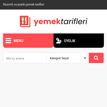
Resimli ve pratik yemek tarifleri
MENU
ÜYELİK