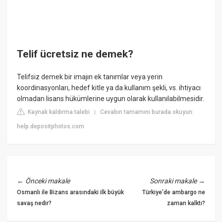
Telif ücretsiz ne demek?
Telifsiz demek bir imajın ek tanımlar veya yerin
koordinasyonları, hedef kitle ya da kullanım şekli, vs. ihtiyacı
olmadan lisans hükümlerine uygun olarak kullanılabilmesidir.
Kaynak kaldırma talebi
Cevabın tamamını burada okuyun:
|
help.depositphotos.com
←
Önceki makale
Sonraki makale
→
Osmanlı ile Bizans arasındaki ilk büyük
Türkiye'de ambargo ne
savaş nedir?
zaman kalktı?