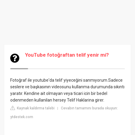
YouTube fotoğraftan telif yenir mi?
Fotoğraf ile youtube'da telif yiyeceğini sanmıyorum.Sadece
seslere ve başkasının videosunu kullanma durumunda sıkıntı
yaratır. Kendine ait olmayan veya ticari icin bir bedel
odenmeden kullanilan hersey Telif Haklarina girer.
Kaynak kaldırma talebi
Cevabın tamamını burada okuyun:
|
ytdestek.com