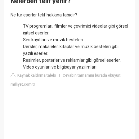
Nelerden telif yenir?
Ne tür eserler telif hakkına tabidir?
TV programları, filmler ve çevrimiçi videolar gibi görsel
işitsel eserler.
Ses kayıtları ve müzik besteleri.
Dersler, makaleler, kitaplar ve müzik besteleri gibi
yazılı eserler.
Resimler, posterler ve reklamlar gibi görsel eserler.
Video oyunları ve bilgisayar yazılımları
Kaynak kaldırma talebi
Cevabın tamamını burada okuyun:
|
milliyet.com.tr