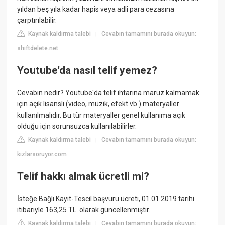
yıldan beş yıla kadar hapis veya adlî para cezasına
çarptırılabilir.
Kaynak kaldırma talebi
Cevabın tamamını burada okuyun:
|
shiftdelete.net
Youtube'da nasıl telif yemez?
Cevabın nedir? Youtube'da telif ihtarına maruz kalmamak
için açık lisanslı (video, müzik, efekt vb.) materyaller
kullanılmalıdır. Bu tür materyaller genel kullanıma açık
olduğu için sorunsuzca kullanılabilirler.
Kaynak kaldırma talebi
Cevabın tamamını burada okuyun:
|
kizlarsoruyor.com
Telif hakkı almak ücretli mi?
İsteğe Bağlı Kayıt-Tescil başvuru ücreti, 01.01.2019 tarihi
itibariyle 163,25 TL. olarak güncellenmiştir.
Kaynak kaldırma talebi
Cevabın tamamını burada okuyun:
|