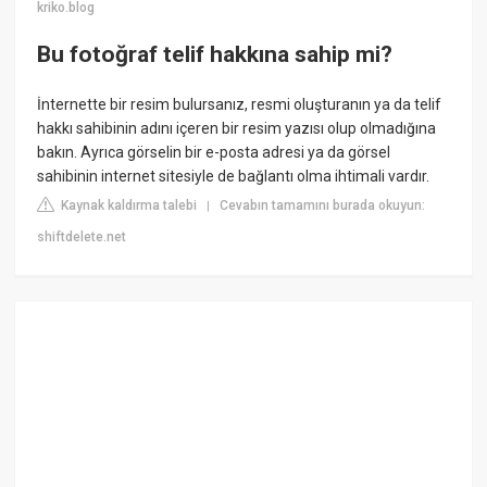
kriko.blog
Bu fotoğraf telif hakkına sahip mi?
İnternette bir resim bulursanız, resmi oluşturanın ya da telif
hakkı sahibinin adını içeren bir resim yazısı olup olmadığına
bakın. Ayrıca görselin bir e-posta adresi ya da görsel
sahibinin internet sitesiyle de bağlantı olma ihtimali vardır.
Kaynak kaldırma talebi
Cevabın tamamını burada okuyun:
|
shiftdelete.net