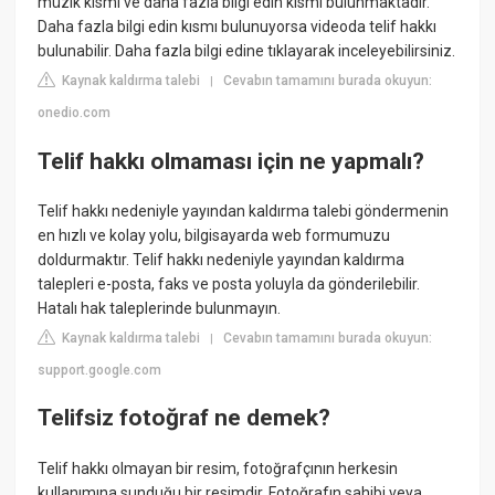
müzik kısmı ve daha fazla bilgi edin kısmı bulunmaktadır.
Daha fazla bilgi edin kısmı bulunuyorsa videoda telif hakkı
bulunabilir. Daha fazla bilgi edine tıklayarak inceleyebilirsiniz.
Kaynak kaldırma talebi
Cevabın tamamını burada okuyun:
|
onedio.com
Telif hakkı olmaması için ne yapmalı?
Telif hakkı nedeniyle yayından kaldırma talebi göndermenin
en hızlı ve kolay yolu, bilgisayarda web formumuzu
doldurmaktır. Telif hakkı nedeniyle yayından kaldırma
talepleri e-posta, faks ve posta yoluyla da gönderilebilir.
Hatalı hak taleplerinde bulunmayın.
Kaynak kaldırma talebi
Cevabın tamamını burada okuyun:
|
support.google.com
Telifsiz fotoğraf ne demek?
Telif hakkı olmayan bir resim, fotoğrafçının herkesin
kullanımına sunduğu bir resimdir. Fotoğrafın sahibi veya