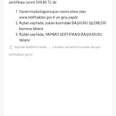
sertifikası ücreti 509,80 TL'dir.
Genel müdürlüğümüzün resmi sitesi olan
www.telifhaklari.gov.tr ye giriş yapılır.
Açılan sayfada, yukarı kısımdaki BAŞVURU İŞLEMLERİ
kısmına tıklanır.
Açılan sayfada, YAPIMCI SERTİFİKASI BAŞVURUSU
tıklanır.
Kaynak kaldırma talebi
Cevabın tamamını burada okuyun:
|
telifhaklari.gov.tr