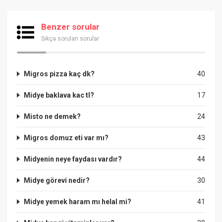
Benzer sorular
Sıkça sorulan sorular
Migros pizza kaç dk?
40
Midye baklava kac tl?
17
Misto ne demek?
24
Migros domuz eti var mı?
43
Midyenin neye faydası vardır?
44
Midye görevi nedir?
30
Midye yemek haram mı helal mi?
41