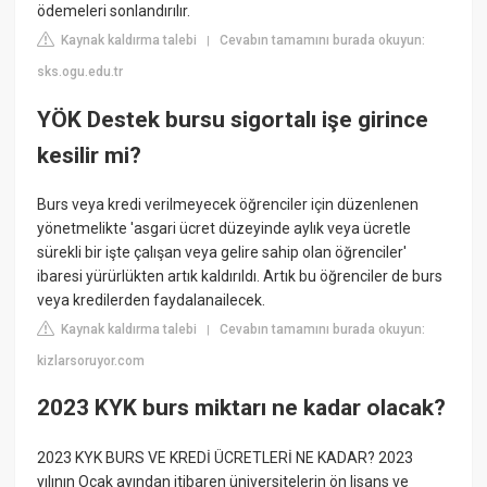
ödemeleri sonlandırılır.
Kaynak kaldırma talebi
Cevabın tamamını burada okuyun:
|
sks.ogu.edu.tr
YÖK Destek bursu sigortalı işe girince
kesilir mi?
Burs veya kredi verilmeyecek öğrenciler için düzenlenen
yönetmelikte 'asgari ücret düzeyinde aylık veya ücretle
sürekli bir işte çalışan veya gelire sahip olan öğrenciler'
ibaresi yürürlükten artık kaldırıldı. Artık bu öğrenciler de burs
veya kredilerden faydalanailecek.
Kaynak kaldırma talebi
Cevabın tamamını burada okuyun:
|
kizlarsoruyor.com
2023 KYK burs miktarı ne kadar olacak?
2023 KYK BURS VE KREDİ ÜCRETLERİ NE KADAR? 2023
yılının Ocak ayından itibaren üniversitelerin ön lisans ve