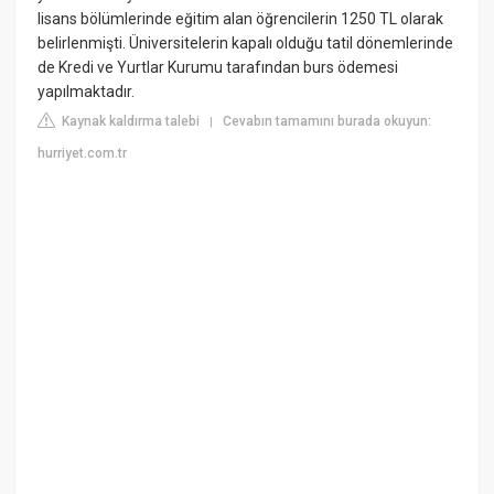
lisans bölümlerinde eğitim alan öğrencilerin 1250 TL olarak
belirlenmişti. Üniversitelerin kapalı olduğu tatil dönemlerinde
de Kredi ve Yurtlar Kurumu tarafından burs ödemesi
yapılmaktadır.
Kaynak kaldırma talebi
Cevabın tamamını burada okuyun:
|
hurriyet.com.tr