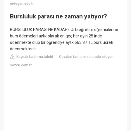
erdogan.edu.tr
Bursluluk parası ne zaman yatıyor?
BURSLULUK PARASI NE KADAR? Ortaöğretim öğrencilerine
burs ödemeleri aylık olarak en geç her ayın 25 inde
ödenmekte olup bir öğrenciye aylık 663,87 TL burs ücreti
ödenmektedir.
Kaynak kaldırma talebi
Cevabın tamamını burada okuyun:
|
sozcu.com.tr