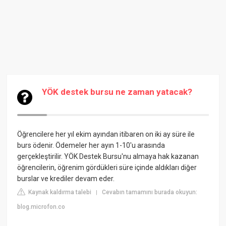
YÖK destek bursu ne zaman yatacak?
Öğrencilere her yıl ekim ayından itibaren on iki ay süre ile
burs ödenir. Ödemeler her ayın 1-10'u arasında
gerçekleştirilir. YÖK Destek Bursu'nu almaya hak kazanan
öğrencilerin, öğrenim gördükleri süre içinde aldıkları diğer
burslar ve krediler devam eder.
Kaynak kaldırma talebi
Cevabın tamamını burada okuyun:
|
blog.microfon.co