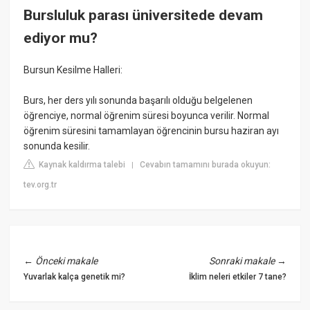
Bursluluk parası üniversitede devam
ediyor mu?
Bursun Kesilme Halleri:
Burs, her ders yılı sonunda başarılı olduğu belgelenen
öğrenciye, normal öğrenim süresi boyunca verilir. Normal
öğrenim süresini tamamlayan öğrencinin bursu haziran ayı
sonunda kesilir.
Kaynak kaldırma talebi
Cevabın tamamını burada okuyun:
|
tev.org.tr
←
Önceki makale
Sonraki makale
→
Yuvarlak kalça genetik mi?
İklim neleri etkiler 7 tane?