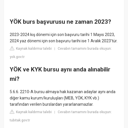
YÖK burs başvurusu ne zaman 2023?
2023-2024 kış dönemi için son başvuru tarihi 1 Mayıs 2023,
2024 yaz dönemi için son başvuru tarihi ise 1 Aralık 2023'tür.
Kaynak kaldırma talebi
Cevabın tamamını burada okuyun:
|
yok.gov.tr
YÖK ve KYK bursu aynı anda alınabilir
mi?
5.6.6. 2210-A bursu almaya hak kazanan adaylar aynı anda
diğer kamu kurum/kuruluşları (MEB, YÖK, KYK vb.)
tarafından verilen burslardan yararlanamazlar.
Kaynak kaldırma talebi
Cevabın tamamını burada okuyun:
|
tubitak.gov.tr