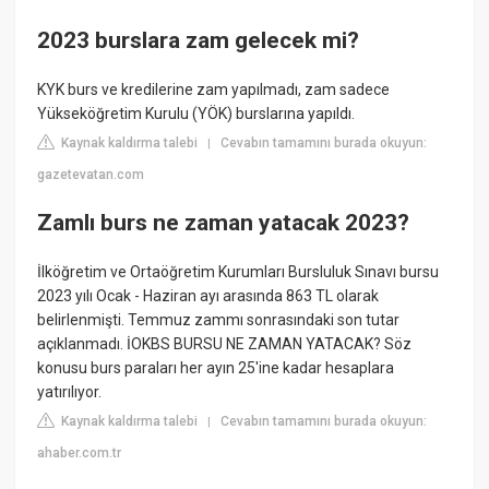
2023 burslara zam gelecek mi?
KYK burs ve kredilerine zam yapılmadı, zam sadece
Yükseköğretim Kurulu (YÖK) burslarına yapıldı.
Kaynak kaldırma talebi
Cevabın tamamını burada okuyun:
|
gazetevatan.com
Zamlı burs ne zaman yatacak 2023?
İlköğretim ve Ortaöğretim Kurumları Bursluluk Sınavı bursu
2023 yılı Ocak - Haziran ayı arasında 863 TL olarak
belirlenmişti. Temmuz zammı sonrasındaki son tutar
açıklanmadı. İOKBS BURSU NE ZAMAN YATACAK? Söz
konusu burs paraları her ayın 25'ine kadar hesaplara
yatırılıyor.
Kaynak kaldırma talebi
Cevabın tamamını burada okuyun:
|
ahaber.com.tr