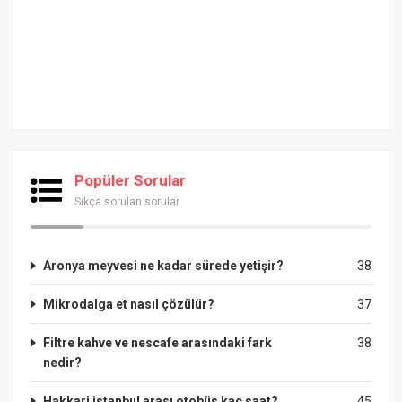
Popüler Sorular
Sıkça sorulan sorular
Aronya meyvesi ne kadar sürede yetişir?
38
Mikrodalga et nasıl çözülür?
37
Filtre kahve ve nescafe arasındaki fark
38
nedir?
Hakkari istanbul arası otobüs kaç saat?
45