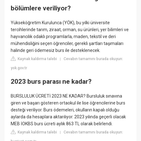
bölümlere veriliyor?
Yükseköğretim Kurulunca (YÖK), bu yılki üniversite
tercihlerinde tarım, ziraat, orman, su ürünleri, yer bilimleri ve
hayvancılık odaklı programlarla, maden, tekstil ve deri
mühendisliğini seçen öğrenciler, gerekli şartları taşımaları
halinde geri ödemesiz burs ile desteklenecek.
Kaynak kaldırma talebi
Cevabın tamamını burada okuyun:
|
yok.gov.tr
2023 burs parası ne kadar?
BURSLULUK ÜCRETİ 2023 NE KADAR? Bursluluk sınavına
giren ve başarı gösteren ortaokul ile lise öğrencilerine burs
desteği veriliyor. Burs ödemeleri, okulların kapalı olduğu
aylarda da hesaplara aktarılıyor. 2023 yılında geçerli olacak
MEB İOKBS burs ücreti aylık 863 TL olarak belirlendi.
Kaynak kaldırma talebi
Cevabın tamamını burada okuyun:
|