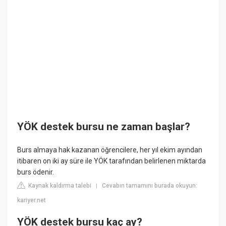
YÖK destek bursu ne zaman başlar?
Burs almaya hak kazanan öğrencilere, her yıl ekim ayından
itibaren on iki ay süre ile YÖK tarafından belirlenen miktarda
burs ödenir.
Kaynak kaldırma talebi
Cevabın tamamını burada okuyun:
|
kariyer.net
YÖK destek bursu kaç ay?