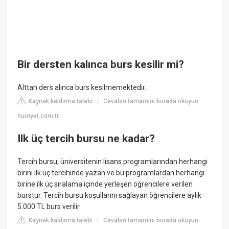
Bir dersten kalınca burs kesilir mi?
Alttan ders alınca burs kesilmemektedir.
Kaynak kaldırma talebi
Cevabın tamamını burada okuyun:
|
hurriyet.com.tr
Ilk üç tercih bursu ne kadar?
Tercih bursu, üniversitenin lisans programlarından herhangi
birini ilk üç tercihinde yazan ve bu programlardan herhangi
birine ilk üç sıralama içinde yerleşen öğrencilere verilen
burstur. Tercih bursu koşullarını sağlayan öğrencilere aylık
5.000 TL burs verilir.
Kaynak kaldırma talebi
Cevabın tamamını burada okuyun:
|