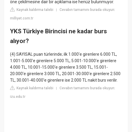
öne çekilmesine dair bir açıklama ise henüz bulunmuyor.
Kaynak kaldırma talebi
Cevabın tamamını burada okuyun:
|
milliyet.com.tr
YKS Türkiye Birincisi ne kadar burs
alıyor?
(4) SAYISAL puan türlerinde; ilk 1.000'e girenlere 6.000 TL,
1.001-5.000'e girenlere 5.000 TL, 5.001-10.000'e girenlere
4.000 TL, 10.001-15.000'e girenlere 3.500 TL, 15.001-
20.000'e girenlere 3.000 TL, 20.001-30.000'e girenlere 2.500
TL, 30.001-40.000'e girenlere ise 2.000 TL nakit burs verilir.
Kaynak kaldırma talebi
Cevabın tamamını burada okuyun:
|
izu.edu.tr