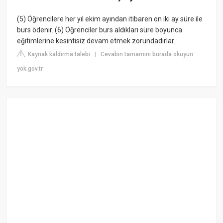
(5) Öğrencilere her yıl ekim ayından itibaren on iki ay süre ile
burs ödenir. (6) Öğrenciler burs aldıkları süre boyunca
eğitimlerine kesintisiz devam etmek zorundadırlar.
Kaynak kaldırma talebi
Cevabın tamamını burada okuyun:
|
yok.gov.tr