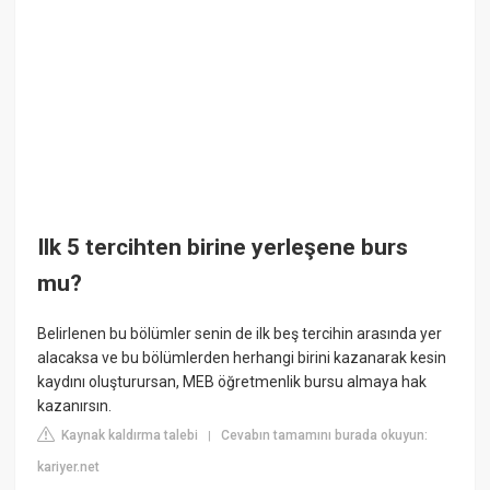
Ilk 5 tercihten birine yerleşene burs
mu?
Belirlenen bu bölümler senin de ilk beş tercihin arasında yer
alacaksa ve bu bölümlerden herhangi birini kazanarak kesin
kaydını oluşturursan, MEB öğretmenlik bursu almaya hak
kazanırsın.
Kaynak kaldırma talebi
Cevabın tamamını burada okuyun:
|
kariyer.net