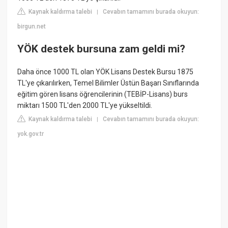
Kaynak kaldırma talebi
Cevabın tamamını burada okuyun:
|
birgun.net
YÖK destek bursuna zam geldi mi?
Daha önce 1000 TL olan YÖK Lisans Destek Bursu 1875
TL'ye çıkarılırken, Temel Bilimler Üstün Başarı Sınıflarında
eğitim gören lisans öğrencilerinin (TEBİP-Lisans) burs
miktarı 1500 TL'den 2000 TL'ye yükseltildi.
Kaynak kaldırma talebi
Cevabın tamamını burada okuyun:
|
yok.gov.tr