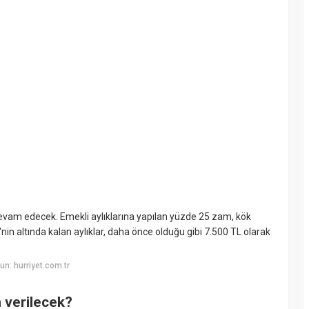
evam edecek. Emekli aylıklarına yapılan yüzde 25 zam, kök
in altında kalan aylıklar, daha önce olduğu gibi 7.500 TL olarak
n: hurriyet.com.tr
 verilecek?