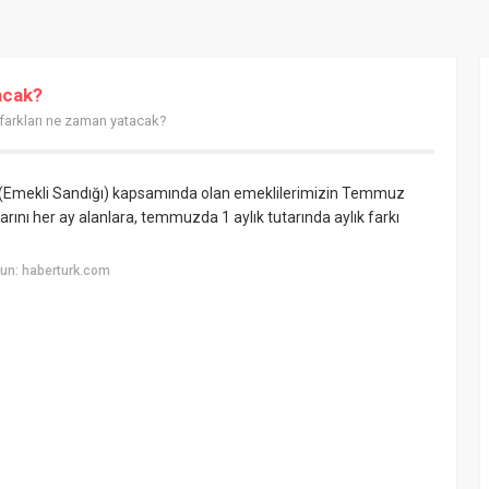
acak?
farkları ne zaman yatacak?
"4C (Emekli Sandığı) kapsamında olan emeklilerimizin Temmuz
ını her ay alanlara, temmuzda 1 aylık tutarında aylık farkı
un: haberturk.com