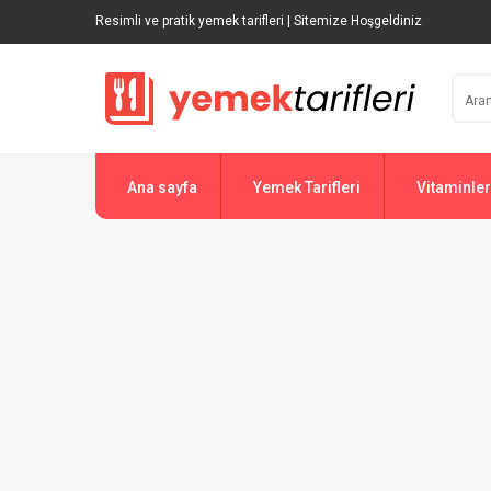
Resimli ve pratik yemek tarifleri | Sitemize Hoşgeldiniz
Ana sayfa
Yemek Tarifleri
Vitaminler