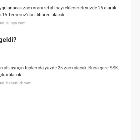
 uygulanacak zam oranı refah payı eklenerek yüzde 25 olarak
ını 15 Temmuz'dan itibaren alacak.
yun: dunya.com
geldi?
ın altı ayı için toplamda yüzde 25 zam alacak. Buna göre SSK,
ıkartılacak.
un: haberturk.com