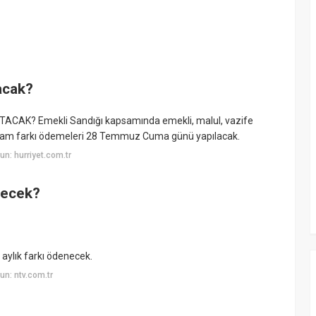
acak?
K? Emekli Sandığı kapsamında emekli, malul, vazife
 zam farkı ödemeleri 28 Temmuz Cuma günü yapılacak.
n: hurriyet.com.tr
necek?
 aylık farkı ödenecek.
n: ntv.com.tr