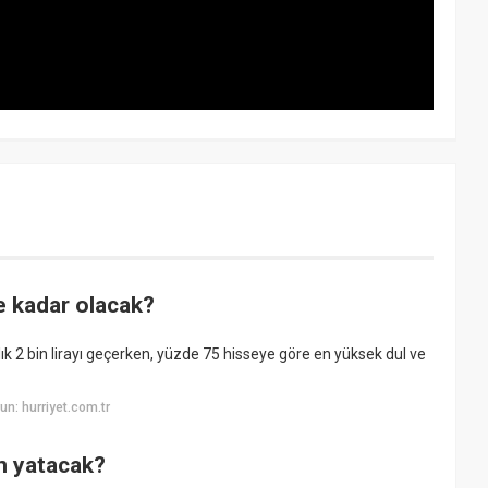
 kadar olacak?
ık 2 bin lirayı geçerken, yüzde 75 hisseye göre en yüksek dul ve
n: hurriyet.com.tr
n yatacak?