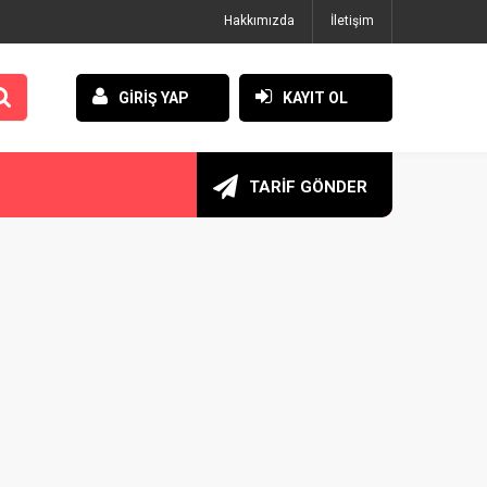
Hakkımızda
İletişim
GİRİŞ YAP
KAYIT OL
TARİF GÖNDER