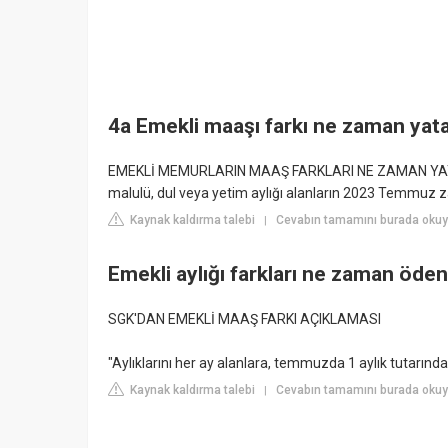
4a Emekli maaşı farkı ne zaman yat
EMEKLİ MEMURLARIN MAAŞ FARKLARI NE ZAMAN YATACA
malulü, dul veya yetim aylığı alanların 2023 Temmuz
Kaynak kaldırma talebi
Cevabın tamamını burada okuyu
|
Emekli aylığı farkları ne zaman öde
SGK'DAN EMEKLİ MAAŞ FARKI AÇIKLAMASI
"Aylıklarını her ay alanlara, temmuzda 1 aylık tutarında
Kaynak kaldırma talebi
Cevabın tamamını burada okuyu
|