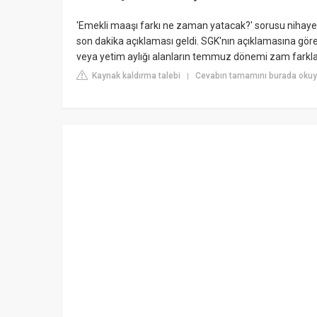
'Emekli maaşı farkı ne zaman yatacak?' sorusu nihayet
son dakika açıklaması geldi. SGK'nın açıklamasına gör
veya yetim aylığı alanların temmuz dönemi zam farkla
Kaynak kaldırma talebi
Cevabın tamamını burada okuy
|