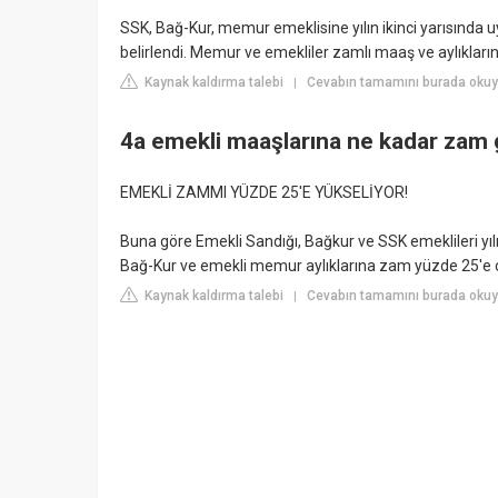
SSK, Bağ-Kur, memur emeklisine yılın ikinci yarısında
belirlendi. Memur ve emekliler zamlı maaş ve aylıklar
Kaynak kaldırma talebi
Cevabın tamamını burada oku
|
4a emekli maaşlarına ne kadar zam 
EMEKLİ ZAMMI YÜZDE 25'E YÜKSELİYOR!
Buna göre Emekli Sandığı, Bağkur ve SSK emeklileri yıl
Bağ-Kur ve emekli memur aylıklarına zam yüzde 25'e ç
Kaynak kaldırma talebi
Cevabın tamamını burada okuy
|