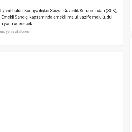
 yanıt buldu. Konuya ilişkin Sosyal Güvenlik Kurumu'ndan (SGK),
e Emekli Sandığı kapsamında emekli, malul, vazife malulü, dul
rı yarın ödenecek.
un: yenisafak.com