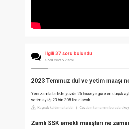
İlgili 37 soru bulundu
Soru cevap kısmı
2023 Temmuz dul ve yetim maaşı ne
Yeni zamla birlikte yüzde 25 hisseye göre en düşük ayl
yetim aylığı 23 bin 308 lira olacak.
Kaynak kaldırma talebi
Cevabın tamamını burada okuyu
|
Zamlı SSK emekli maaşları ne zama