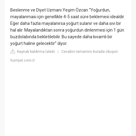
Beslenme ve Diyet Uzmanı Yeşim Özcan “Yoğurdun,
mayalanması için genellikle 4-5 saat süre beklemesi idealdir.
Eğer daha fazla mayalanırsa yoğurt sulanır ve daha sıvı bir
hal alır. Mayalandıktan sonra yoğurdun dinlenmesi için 1 gün
buzdolabında bekletilebilir. Bu sayede daha kıvamlı bir
yoğurt haline gelecektir” diyor.
Kaynak kaldırma talebi
Cevabın tamamını burada okuyun:
|
hurriyet.com.tr