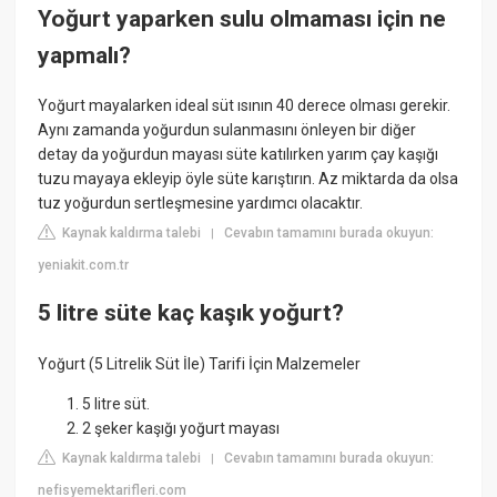
Yoğurt yaparken sulu olmaması için ne
yapmalı?
Yoğurt mayalarken ideal süt ısının 40 derece olması gerekir.
Aynı zamanda yoğurdun sulanmasını önleyen bir diğer
detay da yoğurdun mayası süte katılırken yarım çay kaşığı
tuzu mayaya ekleyip öyle süte karıştırın. Az miktarda da olsa
tuz yoğurdun sertleşmesine yardımcı olacaktır.
Kaynak kaldırma talebi
Cevabın tamamını burada okuyun:
|
yeniakit.com.tr
5 litre süte kaç kaşık yoğurt?
Yoğurt (5 Litrelik Süt İle) Tarifi İçin Malzemeler
5 litre süt.
2 şeker kaşığı yoğurt mayası
Kaynak kaldırma talebi
Cevabın tamamını burada okuyun:
|
nefisyemektarifleri.com