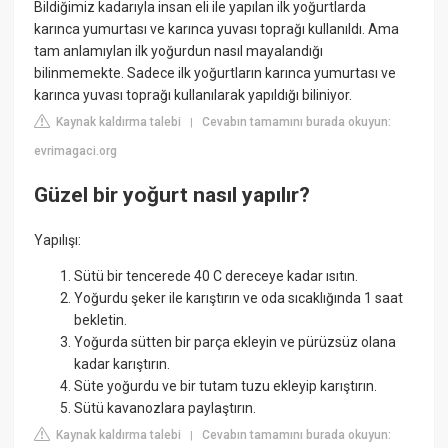
Bildiğimiz kadarıyla insan eli ile yapılan ilk yoğurtlarda
karınca yumurtası ve karınca yuvası toprağı kullanıldı. Ama
tam anlamıylan ilk yoğurdun nasıl mayalandığı
bilinmemekte. Sadece ilk yoğurtların karınca yumurtası ve
karınca yuvası toprağı kullanılarak yapıldığı biliniyor.
Kaynak kaldırma talebi
Cevabın tamamını burada okuyun:
|
evrimagaci.org
Güzel bir yoğurt nasıl yapılır?
Yapılışı:
Sütü bir tencerede 40 C dereceye kadar ısıtın.
Yoğurdu şeker ile karıştırın ve oda sıcaklığında 1 saat
bekletin.
Yoğurda sütten bir parça ekleyin ve pürüzsüz olana
kadar karıştırın.
Süte yoğurdu ve bir tutam tuzu ekleyip karıştırın.
Sütü kavanozlara paylaştırın.
Kaynak kaldırma talebi
Cevabın tamamını burada okuyun:
|