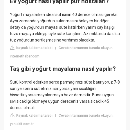
Ev yoğurt nasıl yapılır püf noktaları?
Yoğurt mayalarken ideal süt ısının 40 derece olması gerekir.
Aynı zamanda yoğurdun sulanmasını önleyen bir diğer
detay da yoğurdun mayası süte katılırken yarım çay kaşığı
tuzu mayaya ekleyip öyle süte karıştırın. Az miktarda da olsa
tuz yoğurdun sertleşmesine yardımcı olacaktır.
Kaynak kaldırma talebi
Cevabın tamamını burada okuyun:
|
internethaber.com
Taş gibi yoğurt mayalama nasıl yapılır?
Sütü kontrol ederken serçe parmağımızı süte batırıyoruz 7-8
saniye sonra süt elimizi ısırıyorsa yani sıcaklığını
hissettiriyorsa mayalanmaya hazır demektir. Buna uygun
sıvı sıcaklığı ölçmeye uygun dereceniz varsa sıcaklık 45
derece olmalı.
Kaynak kaldırma talebi
Cevabın tamamını burada okuyun:
|
yeniakit.com.tr