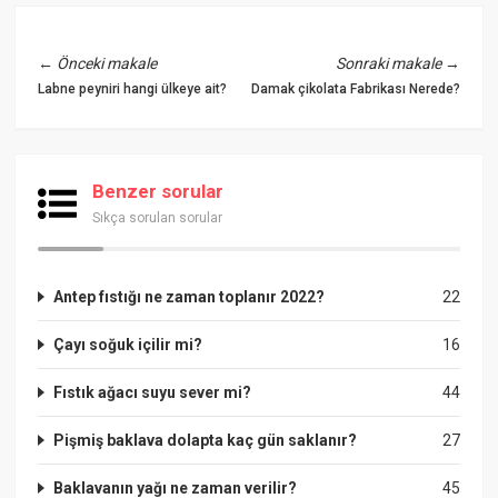
←
Önceki makale
Sonraki makale
→
Labne peyniri hangi ülkeye ait?
Damak çikolata Fabrikası Nerede?
Benzer sorular
Sıkça sorulan sorular
Antep fıstığı ne zaman toplanır 2022?
22
Çayı soğuk içilir mi?
16
Fıstık ağacı suyu sever mi?
44
Pişmiş baklava dolapta kaç gün saklanır?
27
Baklavanın yağı ne zaman verilir?
45