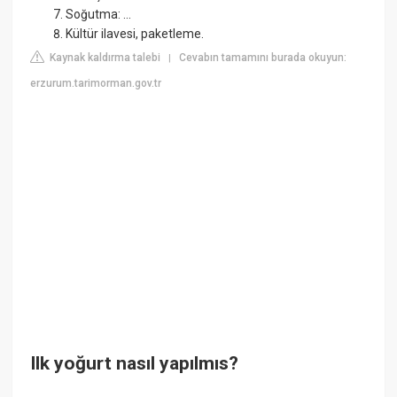
Soğutma: ...
Kültür ilavesi, paketleme.
Kaynak kaldırma talebi
Cevabın tamamını burada okuyun:
|
erzurum.tarimorman.gov.tr
Ilk yoğurt nasıl yapılmıs?