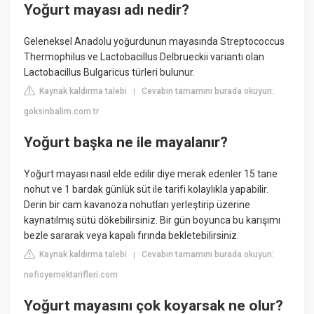
Yoğurt mayası adı nedir?
Geleneksel Anadolu yoğurdunun mayasında Streptococcus
Thermophilus ve Lactobacillus Delbrueckii variantı olan
Lactobacillus Bulgaricus türleri bulunur.
Kaynak kaldırma talebi
Cevabın tamamını burada okuyun:
|
goksinbalim.com.tr
Yoğurt başka ne ile mayalanır?
Yoğurt mayası nasıl elde edilir diye merak edenler 15 tane
nohut ve 1 bardak günlük süt ile tarifi kolaylıkla yapabilir.
Derin bir cam kavanoza nohutları yerleştirip üzerine
kaynatılmış sütü dökebilirsiniz. Bir gün boyunca bu karışımı
bezle sararak veya kapalı fırında bekletebilirsiniz.
Kaynak kaldırma talebi
Cevabın tamamını burada okuyun:
|
nefisyemektarifleri.com
Yoğurt mayasını çok koyarsak ne olur?