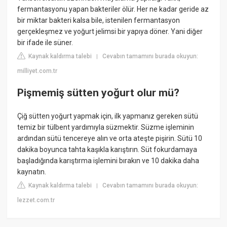
fermantasyonu yapan bakteriler ölür. Her ne kadar geride az
bir miktar bakteri kalsa bile, istenilen fermantasyon
gerçekleşmez ve yoğurt jelimsi bir yapıya döner. Yani diğer
bir ifade ile süner.
Kaynak kaldırma talebi
Cevabın tamamını burada okuyun:
|
milliyet.com.tr
Pişmemiş sütten yoğurt olur mü?
Çiğ sütten yoğurt yapmak için, ilk yapmanız gereken sütü
temiz bir tülbent yardımıyla süzmektir. Süzme işleminin
ardından sütü tencereye alın ve orta ateşte pişirin. Sütü 10
dakika boyunca tahta kaşıkla karıştırın. Süt fokurdamaya
başladığında karıştırma işlemini bırakın ve 10 dakika daha
kaynatın.
Kaynak kaldırma talebi
Cevabın tamamını burada okuyun:
|
lezzet.com.tr