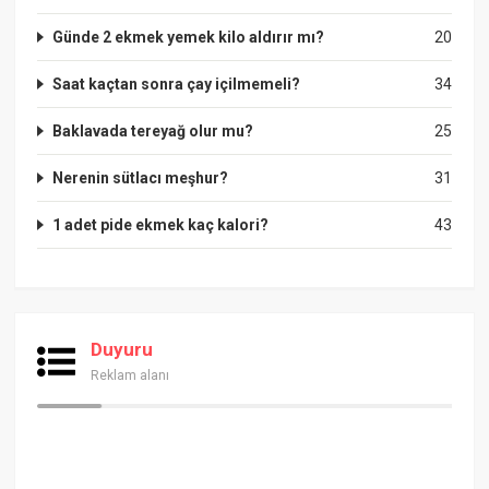
Günde 2 ekmek yemek kilo aldırır mı?
20
Saat kaçtan sonra çay içilmemeli?
34
Baklavada tereyağ olur mu?
25
Nerenin sütlacı meşhur?
31
1 adet pide ekmek kaç kalori?
43
Duyuru
Reklam alanı