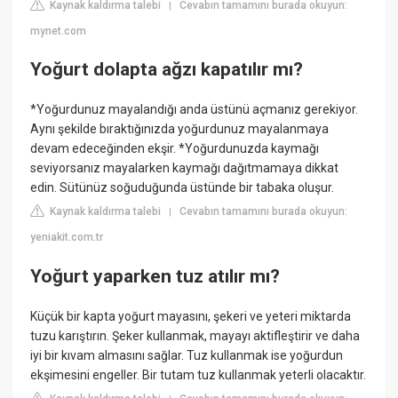
Kaynak kaldırma talebi
Cevabın tamamını burada okuyun:
|
mynet.com
Yoğurt dolapta ağzı kapatılır mı?
*Yoğurdunuz mayalandığı anda üstünü açmanız gerekiyor.
Aynı şekilde bıraktığınızda yoğurdunuz mayalanmaya
devam edeceğinden ekşir. *Yoğurdunuzda kaymağı
seviyorsanız mayalarken kaymağı dağıtmamaya dikkat
edin. Sütünüz soğuduğunda üstünde bir tabaka oluşur.
Kaynak kaldırma talebi
Cevabın tamamını burada okuyun:
|
yeniakit.com.tr
Yoğurt yaparken tuz atılır mı?
Küçük bir kapta yoğurt mayasını, şekeri ve yeteri miktarda
tuzu karıştırın. Şeker kullanmak, mayayı aktifleştirir ve daha
iyi bir kıvam almasını sağlar. Tuz kullanmak ise yoğurdun
ekşimesini engeller. Bir tutam tuz kullanmak yeterli olacaktır.