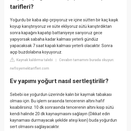
tarifleri?
Yoğurdu bir kaba alıp çırpıyoruz ve içine sütten bir kaç kaşık
koyup karıştırıyoruz ve süte ekliyoruz sütü karıştırdıktan
sonra kapağını kapatıp battaniyeye sarıyoruz gece
yapıyorsak sabaha kadar kalması yeterli gündüz
yapacaksak 7 saat kapalı kalması yeterli olacaktır. Sonra
açıp buzdolabına koyuyoruz.
Kaynak kaldırma talebi
Cevabın tamamını burada okuyun:
|
nefisyemektarifleri.com
Ev yapımı yoğurt nasıl sertleştirilir?
Sebebi ise yoğurdun üzerinde kalın bir kaymak tabakası
olması için. Bu işlem sırasında tencerenin altını hafif
kısabilirsiniz. 10 dk sonrasında tencerenin altını kısıp sütü
kendi halinde 20 dk kaynaşmasını sağlayın (Dikkat edin
kaynaması durmayacak şekilde ateşi kısın) buda yoğurdun
sert olmasını sağlayacaktır.