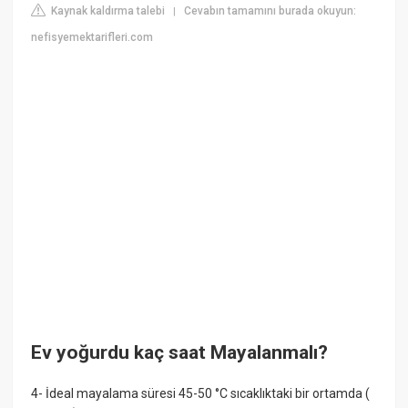
Kaynak kaldırma talebi
Cevabın tamamını burada okuyun:
|
nefisyemektarifleri.com
Ev yoğurdu kaç saat Mayalanmalı?
4- İdeal mayalama süresi 45-50 °C sıcaklıktaki bir ortamda (