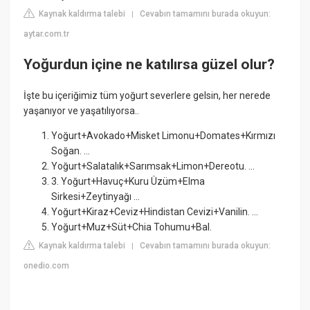
Kaynak kaldırma talebi
Cevabın tamamını burada okuyun:
|
aytar.com.tr
Yoğurdun içine ne katılırsa güzel olur?
İşte bu içeriğimiz tüm yoğurt severlere gelsin, her nerede
yaşanıyor ve yaşatılıyorsa..
Yoğurt+Avokado+Misket Limonu+Domates+Kırmızı
Soğan. ...
Yoğurt+Salatalık+Sarımsak+Limon+Dereotu. ...
3. Yoğurt+Havuç+Kuru Üzüm+Elma
Sirkesi+Zeytinyağı ...
Yoğurt+Kiraz+Ceviz+Hindistan Cevizi+Vanilin. ...
Yoğurt+Muz+Süt+Chia Tohumu+Bal.
Kaynak kaldırma talebi
Cevabın tamamını burada okuyun:
|
onedio.com