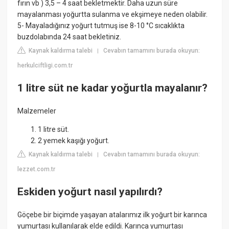
fırın vb ) 3,5 – 4 saat bekletmektir. Daha uzun süre
mayalanması yoğurtta sulanma ve ekşimeye neden olabilir.
5- Mayaladığınız yoğurt tutmuş ise 8-10 °C sıcaklıkta
buzdolabında 24 saat bekletiniz.
Kaynak kaldırma talebi
Cevabın tamamını burada okuyun:
|
herkulciftligi.com.tr
1 litre süt ne kadar yoğurtla mayalanır?
Malzemeler
1 litre süt.
2 yemek kaşığı yoğurt.
Kaynak kaldırma talebi
Cevabın tamamını burada okuyun:
|
lezzet.com.tr
Eskiden yoğurt nasıl yapılırdı?
Göçebe bir biçimde yaşayan atalarımız ilk yoğurt bir karınca
yumurtası kullanılarak elde edildi. Karınca yumurtası