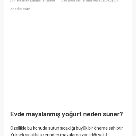
Kaynak kaldırma talebi
Cevabın tamamını burada okuyun:
|
onedio.com
Evde mayalanmış yoğurt neden süner?
Özellikle bu konuda sütün sıcaklığı büyük bir öneme sahiptir.
Yüksek sıcaklık üzerinden mayalama yapıldığı vakit,