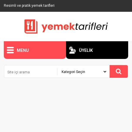
Resimli ve pratik yemek tarifleri
MENU
ÜYELİK