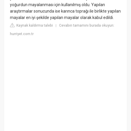
yoğurdun mayalanması için kullanılmış oldu. Yapılan
araştırmalar sonucunda ise karınca toprağı ile birlikte yapılan
mayalar en iyi şekilde yapılan mayalar olarak kabul edildi.
Kaynak kaldırma talebi
Cevabın tamamını burada okuyun:
|
hurriyet.com.tr