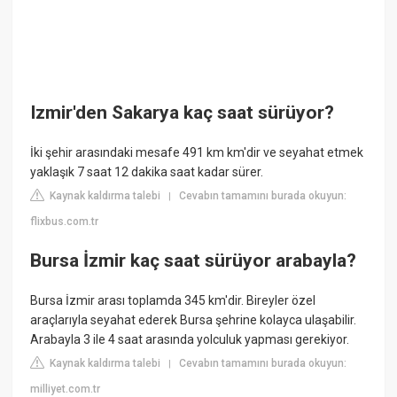
Izmir'den Sakarya kaç saat sürüyor?
İki şehir arasındaki mesafe 491 km km'dir ve seyahat etmek
yaklaşık 7 saat 12 dakika saat kadar sürer.
Kaynak kaldırma talebi
Cevabın tamamını burada okuyun:
|
flixbus.com.tr
Bursa İzmir kaç saat sürüyor arabayla?
Bursa İzmir arası toplamda 345 km'dir. Bireyler özel
araçlarıyla seyahat ederek Bursa şehrine kolayca ulaşabilir.
Arabayla 3 ile 4 saat arasında yolculuk yapması gerekiyor.
Kaynak kaldırma talebi
Cevabın tamamını burada okuyun:
|
milliyet.com.tr