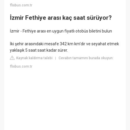
flixbus.com.tr
İzmir Fethiye arası kaç saat sürüyor?
İzmir - Fethiye arası en uygun fiyatlı otobüs biletini bulun
İki şehir arasındaki mesafe 342 km km'dir ve seyahat etmek
yaklaşık 5 saat saat kadar sürer.
Kaynak kaldırma talebi
Cevabın tamamını burada okuyun:
|
flixbus.com.tr