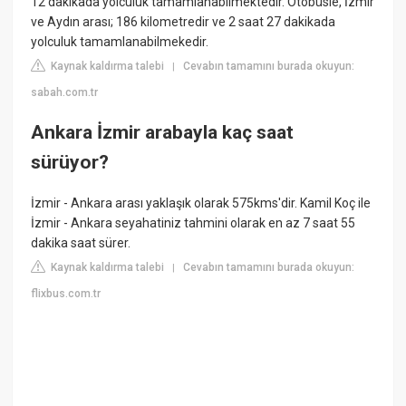
12 dakikada yolculuk tamamlanabilmektedir. Otobüsle, İzmir
ve Aydın arası; 186 kilometredir ve 2 saat 27 dakikada
yolculuk tamamlanabilmekedir.
Kaynak kaldırma talebi
Cevabın tamamını burada okuyun:
|
sabah.com.tr
Ankara İzmir arabayla kaç saat
sürüyor?
İzmir - Ankara arası yaklaşık olarak 575kms'dir. Kamil Koç ile
İzmir - Ankara seyahatiniz tahmini olarak en az 7 saat 55
dakika saat sürer.
Kaynak kaldırma talebi
Cevabın tamamını burada okuyun:
|
flixbus.com.tr