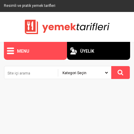
Resimli ve pratik yemek tarifleri
MENU
ÜYELİK