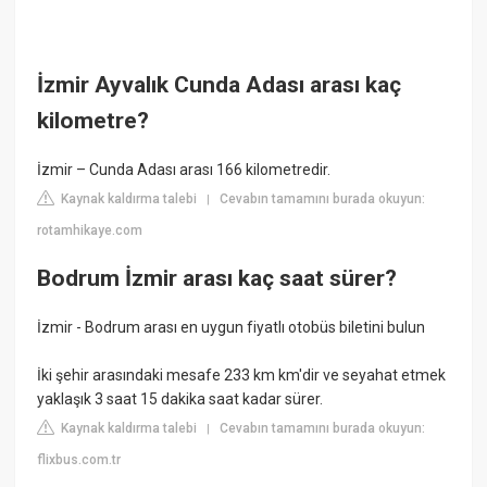
İzmir Ayvalık Cunda Adası arası kaç
kilometre?
İzmir – Cunda Adası arası 166 kilometredir.
Kaynak kaldırma talebi
Cevabın tamamını burada okuyun:
|
rotamhikaye.com
Bodrum İzmir arası kaç saat sürer?
İzmir - Bodrum arası en uygun fiyatlı otobüs biletini bulun
İki şehir arasındaki mesafe 233 km km'dir ve seyahat etmek
yaklaşık 3 saat 15 dakika saat kadar sürer.
Kaynak kaldırma talebi
Cevabın tamamını burada okuyun:
|
flixbus.com.tr