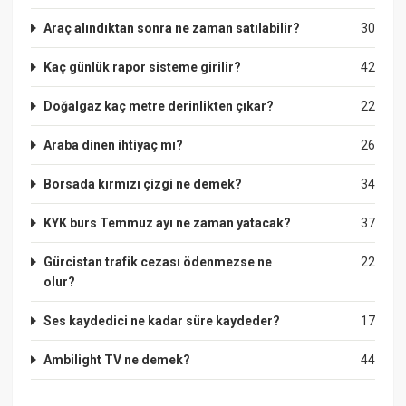
Araç alındıktan sonra ne zaman satılabilir?
30
Kaç günlük rapor sisteme girilir?
42
Doğalgaz kaç metre derinlikten çıkar?
22
Araba dinen ihtiyaç mı?
26
Borsada kırmızı çizgi ne demek?
34
KYK burs Temmuz ayı ne zaman yatacak?
37
Gürcistan trafik cezası ödenmezse ne
22
olur?
Ses kaydedici ne kadar süre kaydeder?
17
Ambilight TV ne demek?
44