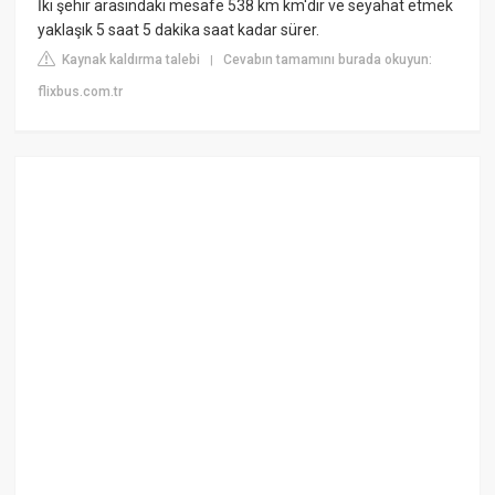
İki şehir arasındaki mesafe 538 km km'dir ve seyahat etmek
yaklaşık 5 saat 5 dakika saat kadar sürer.
Kaynak kaldırma talebi
Cevabın tamamını burada okuyun:
|
flixbus.com.tr