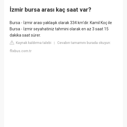
İzmir bursa arası kaç saat var?
Bursa - İzmir arası yaklaşık olarak 334 km'dir. Kamil Koç ile
Bursa - İzmir seyahatiniz tahmini olarak en az 3 saat 15
dakika saat sürer.
Kaynak kaldırma talebi
Cevabın tamamını burada okuyun:
|
flixbus.com.tr