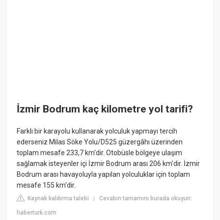
İzmir Bodrum kaç kilometre yol tarifi?
Farklı bir karayolu kullanarak yolculuk yapmayı tercih
ederseniz Milas Söke Yolu/D525 güzergâhı üzerinden
toplam mesafe 233,7 km'dir. Otobüsle bölgeye ulaşım
sağlamak isteyenler içi İzmir Bodrum arası 206 km'dir. İzmir
Bodrum arası havayoluyla yapılan yolculuklar için toplam
mesafe 155 km'dir.
Kaynak kaldırma talebi
Cevabın tamamını burada okuyun:
|
haberturk.com