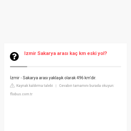
Izmir Sakarya arası kaç km eski yol?
İzmir - Sakarya arası yaklaşık olarak 496 km'dir.
Kaynak kaldırma talebi
Cevabın tamamını burada okuyun:
|
flixbus.com.tr