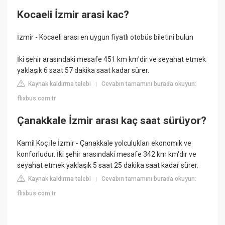
Kocaeli İzmir arasi kac?
İzmir - Kocaeli arası en uygun fiyatlı otobüs biletini bulun
İki şehir arasındaki mesafe 451 km km'dir ve seyahat etmek
yaklaşık 6 saat 57 dakika saat kadar sürer.
Kaynak kaldırma talebi
Cevabın tamamını burada okuyun:
|
flixbus.com.tr
Çanakkale İzmir arası kaç saat sürüyor?
Kamil Koç ile İzmir - Çanakkale yolculukları ekonomik ve
konforludur. İki şehir arasındaki mesafe 342 km km'dir ve
seyahat etmek yaklaşık 5 saat 25 dakika saat kadar sürer.
Kaynak kaldırma talebi
Cevabın tamamını burada okuyun:
|
flixbus.com.tr