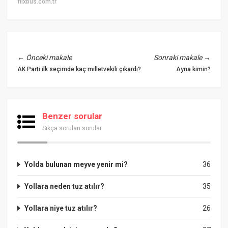
flixbus.com.tr
←
Önceki makale
Sonraki makale
→
AK Parti ilk seçimde kaç milletvekili çıkardı?
Ayna kimin?
Benzer sorular
Sıkça sorulan sorular
Yolda bulunan meyve yenir mi?
36
Yollara neden tuz atılır?
35
Yollara niye tuz atılır?
26