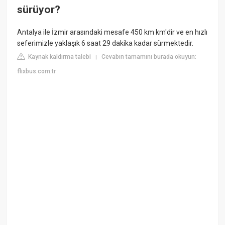
sürüyor?
Antalya ile İzmir arasındaki mesafe 450 km km'dir ve en hızlı
seferimizle yaklaşık 6 saat 29 dakika kadar sürmektedir.
Kaynak kaldırma talebi
Cevabın tamamını burada okuyun:
|
flixbus.com.tr