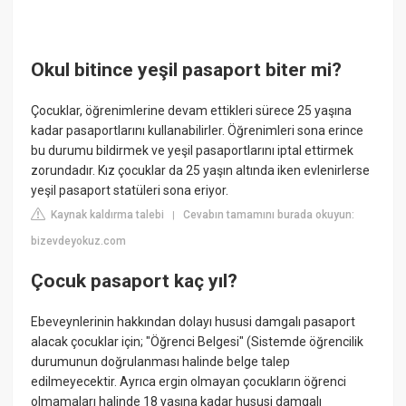
Okul bitince yeşil pasaport biter mi?
Çocuklar, öğrenimlerine devam ettikleri sürece 25 yaşına
kadar pasaportlarını kullanabilirler. Öğrenimleri sona erince
bu durumu bildirmek ve yeşil pasaportlarını iptal ettirmek
zorundadır. Kız çocuklar da 25 yaşın altında iken evlenirlerse
yeşil pasaport statüleri sona eriyor.
Kaynak kaldırma talebi
Cevabın tamamını burada okuyun:
|
bizevdeyokuz.com
Çocuk pasaport kaç yıl?
Ebeveynlerinin hakkından dolayı hususi damgalı pasaport
alacak çocuklar için; "Öğrenci Belgesi" (Sistemde öğrencilik
durumunun doğrulanması halinde belge talep
edilmeyecektir. Ayrıca ergin olmayan çocukların öğrenci
olmamaları halinde 18 yaşına kadar hususi damgalı