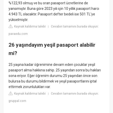
%122,93 olmuş ve bu oran pasaport ücretlerine de
yansımıştır. Buna göre 2023 yılı için 10 yıllık pasaport harcı
4.943 TL olacaktır. Pasaport defter bedeli ise 501 TL'ye
yükselmiştir.
Kaynak kaldırma talebi
Cevabın tamamını burada okuyun:
|
pavaedu.com
26 yaşındayım yeşil pasaport alabilir
mi?
25 yaşına kadar öğrenimine devam eden çocuklar yeşil
pasaport alma hakkına sahip. 25 yaşından sonra bu hakları
sona eriyor. Eğer öğrenim durumu 25 yaşından önce son
bulursa bu durumu bildirmek ve yeşil pasaportlarını iptal
ettirmek zorunlulukları var.
Kaynak kaldırma talebi
Cevabın tamamını burada okuyun:
|
gruppal.com