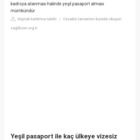
kadroya atanması halinde yeşil pasaport alması
mümkündür.
Kaynak kaldırma talebi
Cevabın tamamını burada okuyun:
|
sagliksen.org.tr
Yeşil pasaport ile kaç ülkeye vizesiz