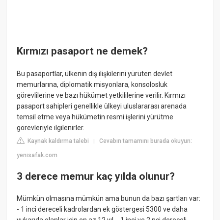
Kırmızı pasaport ne demek?
Bu pasaportlar, ülkenin dış ilişkilerini yürüten devlet
memurlarına, diplomatik misyonlara, konsolosluk
görevlilerine ve bazı hükümet yetkililerine verilir. Kırmızı
pasaport sahipleri genellikle ülkeyi uluslararası arenada
temsil etme veya hükümetin resmi işlerini yürütme
görevleriyle ilgilenirler.
Kaynak kaldırma talebi
Cevabın tamamını burada okuyun:
|
yenisafak.com
3 derece memur kaç yılda olunur?
Mümkün olmasına mümkün ama bunun da bazı şartları var:
- 1 inci dereceli kadrolardan ek göstergesi 5300 ve daha