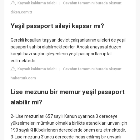
Kaynak kaldırma talebi
Cevabın tamamını burada okuyun:
|
diken.com.tr
Yeşil pasaport aileyi kapsar mı?
Gerekli koşulları taşıyan devlet çalışanlarının aileleri de yeşil
pasaport sahibi olabilmektedirler. Ancak anayasal düzen
karşıtı bazı suçlar işleyenlerin yeşil pasaportları iptal
edilmektedir.
Kaynak kaldırma talebi
Cevabın tamamını burada okuyun:
|
haberturk.com
Lise mezunu bir memur yeşil pasaport
alabilir mi?
2- Lise mezunları 657 sayılı Kanun uyarınca 3 dereceye
yükselmeleri mümkün olmakla birlikte atandıkları unvan için
190 sayılı KHK belirlenen derecelerde önem arz etmektedir.
3-Lise mezunu 3'üncü derecede ihdas edilmiş bir unvanlı