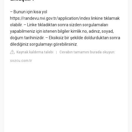
– Bunun için kısa yol
https://randevu.nvi.gov.tr/application/index linkine tıklamak
olabilir. – Linke tıkladıktan sonra sizden sorgulamaları
yapabilmeniz için istenen bilgiler kimlik no, adınız, soyad,
doğum tarihinizdir. – Eksiksiz bir şekilde doldurduktan sonra
dilediğiniz sorgulamayı görebilirsiniz.
Kaynak kaldırma talebi
Cevabın tamamını burada okuyun:
|
sozcu.com.tr