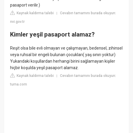
pasaport verilir.)
Kaynak kaldırma talebi
Cevabın tamamını burada okuyun:
|
nvi.gov.tr
Kimler yeşil pasaport alamaz?
Reşit olsa bile evli olmayan ve çalışmayan, bedensel, zihinsel
veya ruhsal bir engeli bulunan çocukları( yaş sınırı yoktur)
Yukarıdaki koşullardan herhangi birini sağlamayan kişiler
hiçbir koşulda yeşil pasaport alamaz.
Kaynak kaldırma talebi
Cevabın tamamını burada okuyun:
|
turna.com