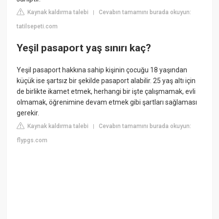
Kaynak kaldırma talebi
Cevabın tamamını burada okuyun:
|
tatilsepeti.com
Yeşil pasaport yaş sınırı kaç?
Yeşil pasaport hakkına sahip kişinin çocuğu 18 yaşından
küçük ise şartsız bir şekilde pasaport alabilir. 25 yaş altı için
de birlikte ikamet etmek, herhangi bir işte çalışmamak, evli
olmamak, öğrenimine devam etmek gibi şartları sağlaması
gerekir.
Kaynak kaldırma talebi
Cevabın tamamını burada okuyun:
|
flypgs.com