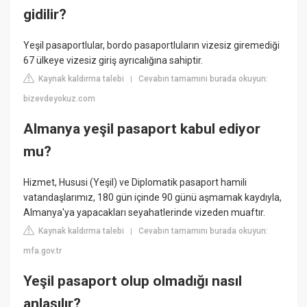
gidilir?
Yeşil pasaportlular, bordo pasaportluların vizesiz giremediği
67 ülkeye vizesiz giriş ayrıcalığına sahiptir.
Kaynak kaldırma talebi
Cevabın tamamını burada okuyun:
|
bizevdeyokuz.com
Almanya yeşil pasaport kabul ediyor
mu?
Hizmet, Hususi (Yeşil) ve Diplomatik pasaport hamili
vatandaşlarımız, 180 gün içinde 90 günü aşmamak kaydıyla,
Almanya'ya yapacakları seyahatlerinde vizeden muaftır.
Kaynak kaldırma talebi
Cevabın tamamını burada okuyun:
|
mfa.gov.tr
Yeşil pasaport olup olmadığı nasıl
anlaşılır?