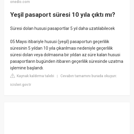
onedio.com
Yeşil pasaport süresi 10 yıla çıktı mı?
Süresi dolan hususi pasaportlar 5 yıl daha uzatılabilecek
05 Mayıs itibariyle hususi (yeşil) pasaportun geçerlilik
süresinin 5 yıldan 10 yıla çıkarılması nedeniyle geçerlilik
süresi dolan veya dolmasına bir yıldan az süre kalan hususi
pasaportların bugünden itibaren geçerlilik süresinde uzatma
işlemine başlandı.
Kaynak kaldırma talebi
Cevabın tamamını burada okuyun:
|
icisleri.gov.tr