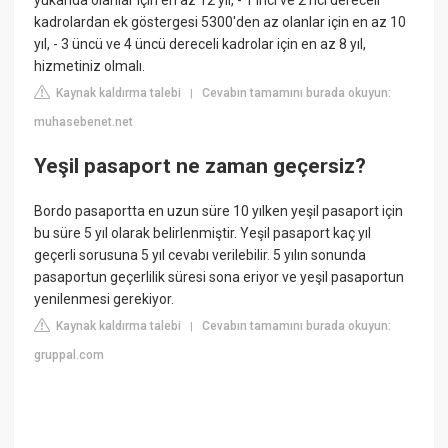
yukarıda olanlar için en az 12 yıl, - 1 inci ve 2 nci dereceli
kadrolardan ek göstergesi 5300'den az olanlar için en az 10
yıl, - 3 üncü ve 4 üncü dereceli kadrolar için en az 8 yıl,
hizmetiniz olmalı.
Kaynak kaldırma talebi
Cevabın tamamını burada okuyun:
|
muhasebenet.net
Yeşil pasaport ne zaman geçersiz?
Bordo pasaportta en uzun süre 10 yılken yeşil pasaport için
bu süre 5 yıl olarak belirlenmiştir. Yeşil pasaport kaç yıl
geçerli sorusuna 5 yıl cevabı verilebilir. 5 yılın sonunda
pasaportun geçerlilik süresi sona eriyor ve yeşil pasaportun
yenilenmesi gerekiyor.
Kaynak kaldırma talebi
Cevabın tamamını burada okuyun:
|
gruppal.com