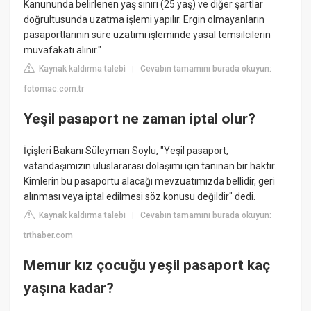
Kanununda belirlenen yaş sınırı (25 yaş) ve diğer şartlar
doğrultusunda uzatma işlemi yapılır. Ergin olmayanların
pasaportlarının süre uzatımı işleminde yasal temsilcilerin
muvafakatı alınır."
Kaynak kaldırma talebi
Cevabın tamamını burada okuyun:
|
fotomac.com.tr
Yeşil pasaport ne zaman iptal olur?
İçişleri Bakanı Süleyman Soylu, "Yeşil pasaport,
vatandaşımızın uluslararası dolaşımı için tanınan bir haktır.
Kimlerin bu pasaportu alacağı mevzuatımızda bellidir, geri
alınması veya iptal edilmesi söz konusu değildir" dedi.
Kaynak kaldırma talebi
Cevabın tamamını burada okuyun:
|
trthaber.com
Memur kız çocuğu yeşil pasaport kaç
yaşına kadar?