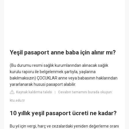
Yeşil pasaport anne baba için alınır mı?
(Bu durumu resmi sağlık kurumlarından alınacak sağlık
kurulu raporu ile belgelenmek şartıyla, yaşlarına
bakılmaksızın) ÇOCUKLAR anne veya babasının haklarından
yararlanarak hususi pasaport alabilir.
Kaynak kaldırma talebi
Cevabın tamamını burada okuyun:
|
ktu.edu.tr
10 yıllık yeşil pasaport ücreti ne kadar?
Bu yıl için vergi, harç ve cezalardaki yeniden değerleme oranı