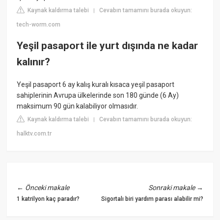
Kaynak kaldırma talebi
Cevabın tamamını burada okuyun:
|
tech-worm.com
Yeşil pasaport ile yurt dışında ne kadar
kalınır?
Yeşil pasaport 6 ay kalış kuralı kısaca yeşil pasaport
sahiplerinin Avrupa ülkelerinde son 180 günde (6 Ay)
maksimum 90 gün kalabiliyor olmasıdır.
Kaynak kaldırma talebi
Cevabın tamamını burada okuyun:
|
halktv.com.tr
←
Önceki makale
Sonraki makale
→
1 katrilyon kaç paradır?
Sigortalı biri yardım parası alabilir mi?