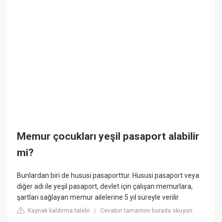
Memur çocukları yeşil pasaport alabilir
mi?
Bunlardan biri de hususi pasaporttur. Hususi pasaport veya
diğer adı ile yeşil pasaport, devlet için çalışan memurlara,
şartları sağlayan memur ailelerine 5 yıl süreyle verilir.
Kaynak kaldırma talebi
Cevabın tamamını burada okuyun:
|