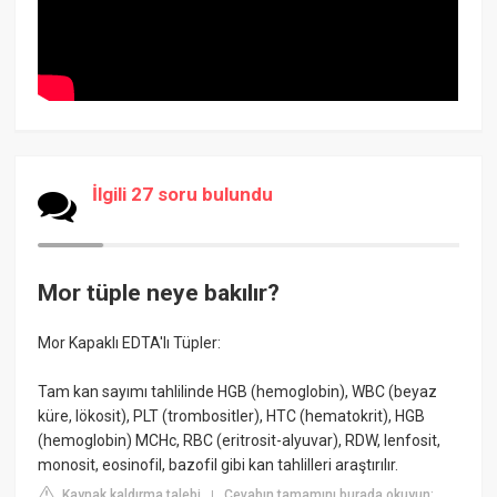
İlgili 27 soru bulundu
Mor tüple neye bakılır?
Mor Kapaklı EDTA'lı Tüpler:
Tam kan sayımı tahlilinde HGB (hemoglobin), WBC (beyaz
küre, lökosit), PLT (trombositler), HTC (hematokrit), HGB
(hemoglobin) MCHc, RBC (eritrosit-alyuvar), RDW, lenfosit,
monosit, eosinofil, bazofil gibi kan tahlilleri araştırılır.
Kaynak kaldırma talebi
Cevabın tamamını burada okuyun:
|