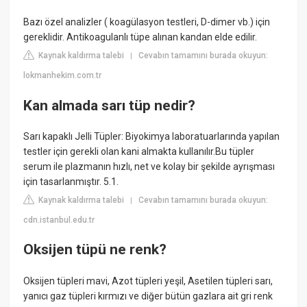
Bazı özel analizler ( koagülasyon testleri, D-dimer vb.) için
gereklidir. Antikoagulanlı tüpe alınan kandan elde edilir.
Kaynak kaldırma talebi
Cevabın tamamını burada okuyun:
|
lokmanhekim.com.tr
Kan almada sarı tüp nedir?
Sarı kapaklı Jelli Tüpler: Biyokimya laboratuarlarında yapılan
testler için gerekli olan kani almakta kullanılır.Bu tüpler
serum ile plazmanın hızlı, net ve kolay bir şekilde ayrışması
için tasarlanmıştır. 5.1.
Kaynak kaldırma talebi
Cevabın tamamını burada okuyun:
|
cdn.istanbul.edu.tr
Oksijen tüpü ne renk?
Oksijen tüpleri mavi, Azot tüpleri yeşil, Asetilen tüpleri sarı,
yanıcı gaz tüpleri kırmızı ve diğer bütün gazlara ait gri renk