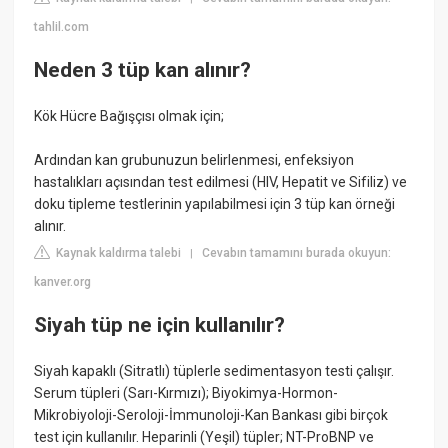
tahlil.com
Neden 3 tüp kan alınır?
Kök Hücre Bağışçısı olmak için;
Ardından kan grubunuzun belirlenmesi, enfeksiyon
hastalıkları açısından test edilmesi (HIV, Hepatit ve Sifiliz) ve
doku tipleme testlerinin yapılabilmesi için 3 tüp kan örneği
alınır.
Kaynak kaldırma talebi
Cevabın tamamını burada okuyun:
|
kanver.org
Siyah tüp ne için kullanılır?
Siyah kapaklı (Sitratlı) tüplerle sedimentasyon testi çalışır.
Serum tüpleri (Sarı-Kırmızı); Biyokimya-Hormon-
Mikrobiyoloji-Seroloji-İmmunoloji-Kan Bankası gibi birçok
test için kullanılır. Heparinli (Yeşil) tüpler; NT-ProBNP ve