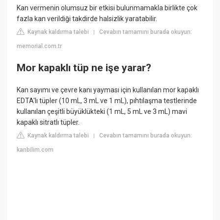
Kan vermenin olumsuz bir etkisi bulunmamakla birlikte çok
fazla kan verildiği takdirde halsizlik yaratabilir.
Kaynak kaldırma talebi
Cevabın tamamını burada okuyun:
|
memorial.com.tr
Mor kapaklı tüp ne işe yarar?
Kan sayımı ve çevre kanı yayması için kullanılan mor kapaklı
EDTA'lı tüpler (10 mL, 3 mL ve 1 mL), pıhtılaşma testlerinde
kullanılan çeşitli büyüklükteki (1 mL, 5 mL ve 3 mL) mavi
kapaklı sitratlı tüpler.
Kaynak kaldırma talebi
Cevabın tamamını burada okuyun:
|
kanbilim.com