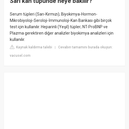
Sarı kan tüpünde neye bakılır?
Serum tüpleri (Sarı-Kırmızı); Biyokimya-Hormon-
Mikrobiyoloji-Seroloji-İmmunoloji-Kan Bankası gibi birçok
test için kullanılır. Heparinli (Yeşil) tüpler; NT-ProBNP ve
Plazma gerektiren diğer analizler biyokimya analizleri için
kullanılır.
Kaynak kaldırma talebi
Cevabın tamamını burada okuyun:
|
vacusel.com