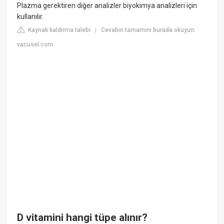
Plazma gerektiren diğer analizler biyokimya analizleri için
kullanılır.
Kaynak kaldırma talebi
Cevabın tamamını burada okuyun:
|
vacusel.com
D vitamini hangi tüpe alınır?