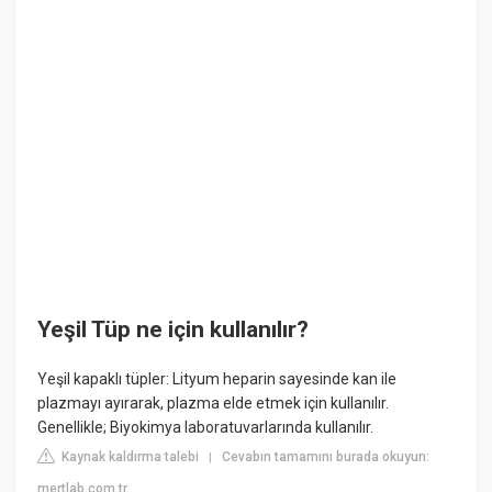
Yeşil Tüp ne için kullanılır?
Yeşil kapaklı tüpler: Lityum heparin sayesinde kan ile
plazmayı ayırarak, plazma elde etmek için kullanılır.
Genellikle; Biyokimya laboratuvarlarında kullanılır.
Kaynak kaldırma talebi
Cevabın tamamını burada okuyun:
|
mertlab.com.tr