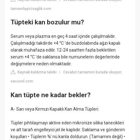
tamamlayicisaglik.com
Tüpteki kan bozulur mu?
Serum veya plazma en geç 4 saat içinde çalışılmalıdır.
Çalışılmadığı takdirde +4 °C 'de buzdolabında ağzı kapalı
olarak muhafaza edilir. 12-24 saatten fazla bekletilen
serum +4 °C 'de saklansa bile numunelerin değerlerinde
değişmelere neden olmaktadır.
Kaynak kaldırma talebi
Cevabın tamamını burada okuyun:
|
vacusel.com
Kan tüpte ne kadar bekler?
A- Sarı veya Kırmızı Kapaklı Kan Alma Tüpleri:
Tüpler pıhtılaşmayı aktive eden mikronize silika tanecikleri
ve alt tarafı engelleyici jel ile kaplıdır. Saklama ve gönderim
koşulları • Tüplerin ¾' nü kanla doldurun. (Tamamını değil) •