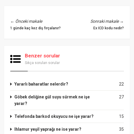
←
Önceki makale
Sonraki makale
→
1 günde kaç kez diş fırçalanır?
Ex ICD kodu nedir?
Benzer sorular
Sıkça sorulan sorular
Yararlı baharatlar nelerdir?
22
Göbek deliğine gül suyu sürmek ne işe
27
yarar?
Telefonda barkod okuyucu ne işe yarar?
15
Ihlamur yeşil yaprağı ne ise yarar?
35