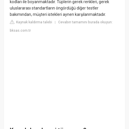
kodları ile boyanmaktadır. Tüplerin gerek renkleri, gerek
uluslararası standartların öngördüğü diğer testler
bakımından, müşteri istekleri aynen karşılanmaktadır.
Kaynak kaldırma talebi
Cevabın tamamını burada okuyun:
|
bksas.com.tr