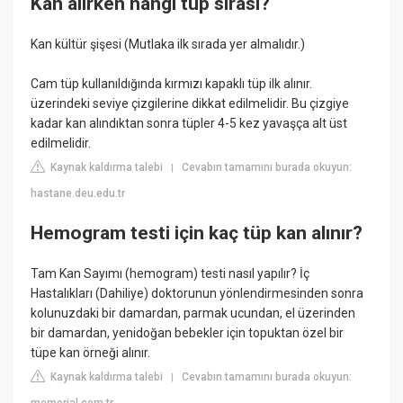
Kan alırken hangi tüp sırası?
Kan kültür şişesi (Mutlaka ilk sırada yer almalıdır.)
Cam tüp kullanıldığında kırmızı kapaklı tüp ilk alınır.
üzerindeki seviye çizgilerine dikkat edilmelidir. Bu çizgiye
kadar kan alındıktan sonra tüpler 4-5 kez yavaşça alt üst
edilmelidir.
Kaynak kaldırma talebi
Cevabın tamamını burada okuyun:
|
hastane.deu.edu.tr
Hemogram testi için kaç tüp kan alınır?
Tam Kan Sayımı (hemogram) testi nasıl yapılır? İç
Hastalıkları (Dahiliye) doktorunun yönlendirmesinden sonra
kolunuzdaki bir damardan, parmak ucundan, el üzerinden
bir damardan, yenidoğan bebekler için topuktan özel bir
tüpe kan örneği alınır.
Kaynak kaldırma talebi
Cevabın tamamını burada okuyun:
|