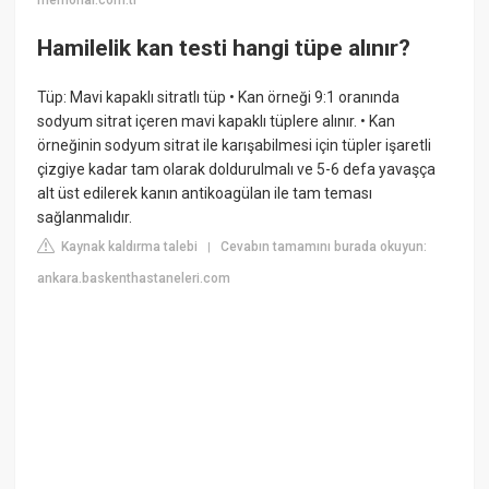
memorial.com.tr
Hamilelik kan testi hangi tüpe alınır?
Tüp: Mavi kapaklı sitratlı tüp • Kan örneği 9:1 oranında
sodyum sitrat içeren mavi kapaklı tüplere alınır. • Kan
örneğinin sodyum sitrat ile karışabilmesi için tüpler işaretli
çizgiye kadar tam olarak doldurulmalı ve 5-6 defa yavaşça
alt üst edilerek kanın antikoagülan ile tam teması
sağlanmalıdır.
Kaynak kaldırma talebi
Cevabın tamamını burada okuyun:
|
ankara.baskenthastaneleri.com