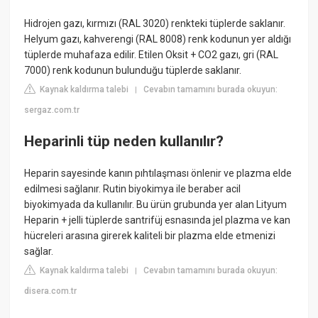
Hidrojen gazı, kırmızı (RAL 3020) renkteki tüplerde saklanır.
Helyum gazı, kahverengi (RAL 8008) renk kodunun yer aldığı
tüplerde muhafaza edilir. Etilen Oksit + CO2 gazı, gri (RAL
7000) renk kodunun bulunduğu tüplerde saklanır.
Kaynak kaldırma talebi
Cevabın tamamını burada okuyun:
|
sergaz.com.tr
Heparinli tüp neden kullanılır?
Heparin sayesinde kanın pıhtılaşması önlenir ve plazma elde
edilmesi sağlanır. Rutin biyokimya ile beraber acil
biyokimyada da kullanılır. Bu ürün grubunda yer alan Lityum
Heparin + jelli tüplerde santrifüj esnasında jel plazma ve kan
hücreleri arasına girerek kaliteli bir plazma elde etmenizi
sağlar.
Kaynak kaldırma talebi
Cevabın tamamını burada okuyun:
|
disera.com.tr