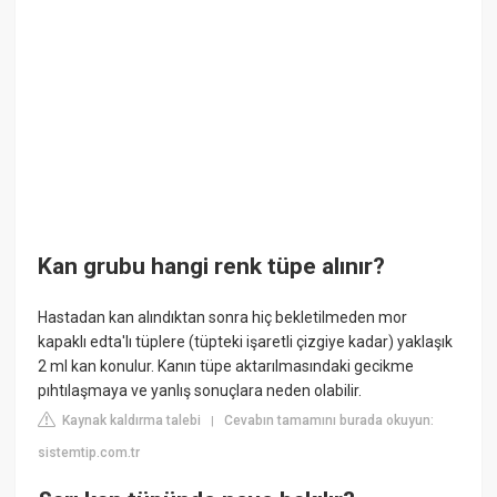
Kan grubu hangi renk tüpe alınır?
Hastadan kan alındıktan sonra hiç bekletilmeden mor
kapaklı edta'lı tüplere (tüpteki işaretli çizgiye kadar) yaklaşık
2 ml kan konulur. Kanın tüpe aktarılmasındaki gecikme
pıhtılaşmaya ve yanlış sonuçlara neden olabilir.
Kaynak kaldırma talebi
Cevabın tamamını burada okuyun:
|
sistemtip.com.tr