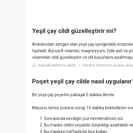
Yeşil çay cildi güzelleştirir mi?
Antioksidan zengini olan yeşil çay içeriğindeki enzimler,
fazladır. Ayrıca B vitamini, magnezyum, folik asit ve 
vitaminler cildi güzelleştirir ve cilt kusurlarını azaltmay
Kaynak kaldırma talebi
Cevabın tamamını burada okuy
|
Poşet yeşil çay cilde nasıl uygulanır
Bir yeşil çay poşetini yaklaşık 5 dakika demle.
...
Macunu temiz yüzüne sürüp 15 dakika bekledikten sonra
Sonrasında sevdiğin yüz nemlendiricini sür.
Bu maske cildini soyabilir, kızarıklığı azaltabilir v
Bu maskeyi haftada bir kez kullan.