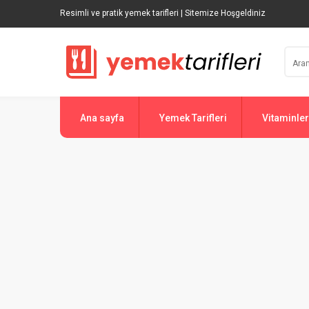
Resimli ve pratik yemek tarifleri | Sitemize Hoşgeldiniz
Ana sayfa
Yemek Tarifleri
Vitaminler