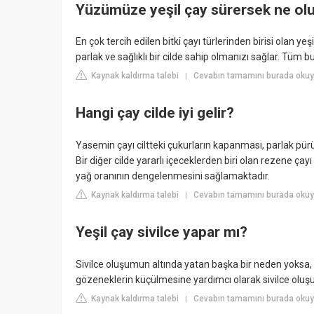
Yüzümüze yeşil çay sürersek ne ol
En çok tercih edilen bitki çayı türlerinden birisi olan y
parlak ve sağlıklı bir cilde sahip olmanızı sağlar. Tüm bun
Kaynak kaldırma talebi
Cevabın tamamını burada okuy
|
Hangi çay cilde iyi gelir?
Yasemin çayı ciltteki çukurların kapanması, parlak pürü
Bir diğer cilde yararlı içeceklerden biri olan rezene ç
yağ oranının dengelenmesini sağlamaktadır.
Kaynak kaldırma talebi
Cevabın tamamını burada okuy
|
Yeşil çay sivilce yapar mı?
Sivilce oluşumun altında yatan başka bir neden yoksa, 
gözeneklerin küçülmesine yardımcı olarak sivilce olu
Kaynak kaldırma talebi
Cevabın tamamını burada okuy
|