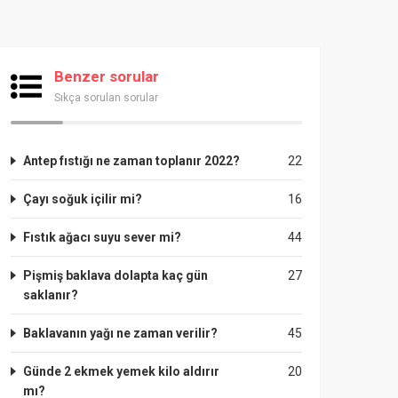
Benzer sorular
Sıkça sorulan sorular
Antep fıstığı ne zaman toplanır 2022?
22
Çayı soğuk içilir mi?
16
Fıstık ağacı suyu sever mi?
44
Pişmiş baklava dolapta kaç gün
27
saklanır?
Baklavanın yağı ne zaman verilir?
45
Günde 2 ekmek yemek kilo aldırır
20
mı?