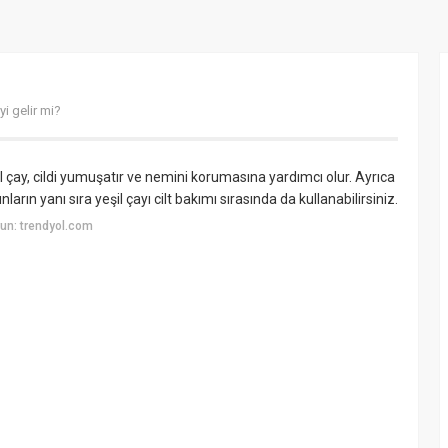
yi gelir mi?
eşil çay, cildi yumuşatır ve nemini korumasına yardımcı olur. Ayrıca
ların yanı sıra yeşil çayı cilt bakımı sırasında da kullanabilirsiniz.
un: trendyol.com