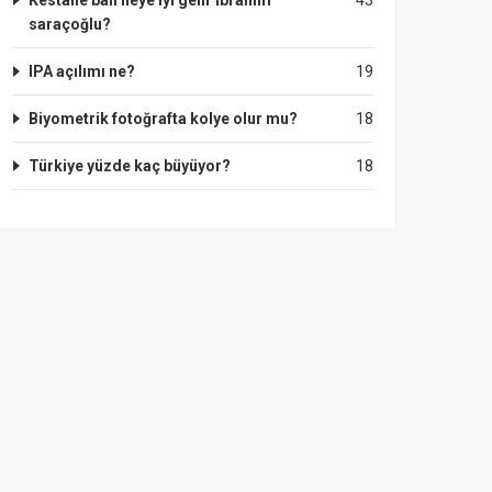
Kestane balı neye iyi gelir ibrahim
43
saraçoğlu?
IPA açılımı ne?
19
Biyometrik fotoğrafta kolye olur mu?
18
Türkiye yüzde kaç büyüyor?
18