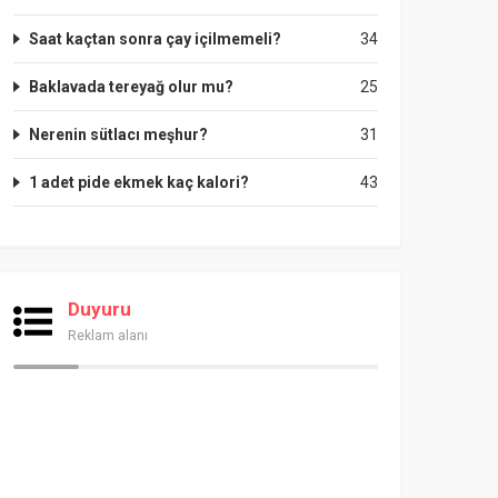
Saat kaçtan sonra çay içilmemeli?
34
Baklavada tereyağ olur mu?
25
Nerenin sütlacı meşhur?
31
1 adet pide ekmek kaç kalori?
43
Duyuru
Reklam alanı