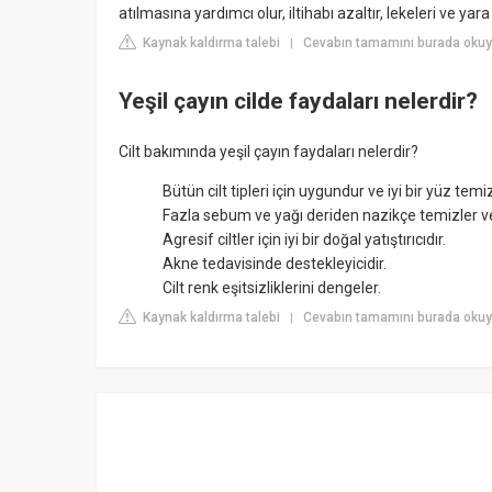
atılmasına yardımcı olur, iltihabı azaltır, lekeleri ve yara izl
Kaynak kaldırma talebi
Cevabın tamamını burada oku
|
Yeşil çayın cilde faydaları nelerdir?
Cilt bakımında yeşil çayın faydaları nelerdir?
Bütün cilt tipleri için uygundur ve iyi bir yüz temiz
Fazla sebum ve yağı deriden nazikçe temizler ve 
Agresif ciltler için iyi bir doğal yatıştırıcıdır.
Akne tedavisinde destekleyicidir.
Cilt renk eşitsizliklerini dengeler.
Kaynak kaldırma talebi
Cevabın tamamını burada oku
|