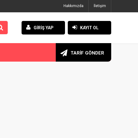
Hakkımızda
İletişim
GİRİŞ YAP
KAYIT OL
TARİF GÖNDER