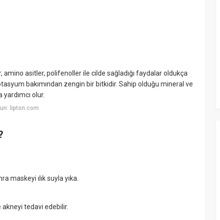
 amino asitler, polifenoller ile cilde sağladığı faydalar oldukça
potasyum bakımından zengin bir bitkidir. Sahip olduğu mineral ve
a yardımcı olur.
un: lipton.com
?
 maskeyi ılık suyla yıka.
e akneyi tedavi edebilir.