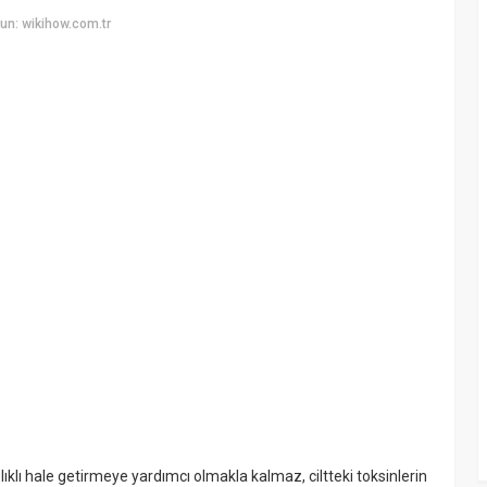
un: wikihow.com.tr
ıklı hale getirmeye yardımcı olmakla kalmaz, ciltteki toksinlerin