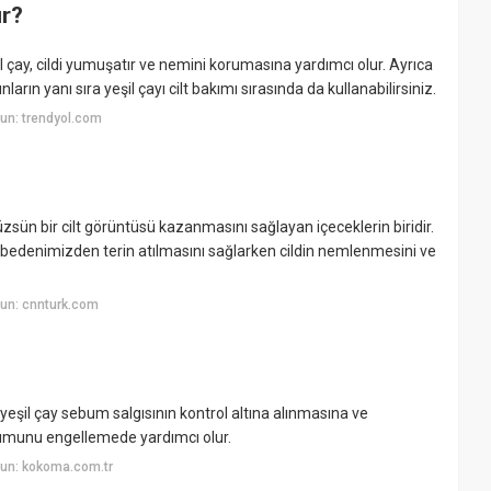
ur?
eşil çay, cildi yumuşatır ve nemini korumasına yardımcı olur. Ayrıca
ların yanı sıra yeşil çayı cilt bakımı sırasında da kullanabilirsiniz.
un: trendyol.com
zsün bir cilt görüntüsü kazanmasını sağlayan içeceklerin biridir.
ayı bedenimizden terin atılmasını sağlarken cildin nemlenmesini ve
un: cnnturk.com
yeşil çay sebum salgısının kontrol altına alınmasına ve
şumunu engellemede yardımcı olur.
un: kokoma.com.tr