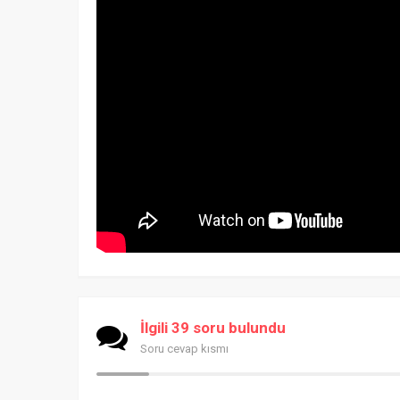
İlgili 39 soru bulundu
Soru cevap kısmı