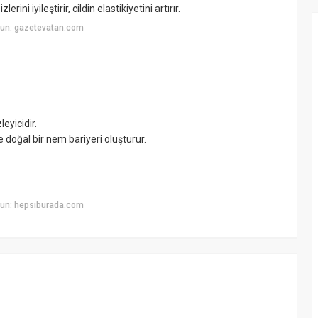
erini iyileştirir, cildin elastikiyetini artırır.
yun: gazetevatan.com
leyicidir.
doğal bir nem bariyeri oluşturur.
yun: hepsiburada.com