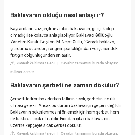
Baklavanın olduğu nasıl anlaşılır?
Bayramların vazgeçilmezi olan baklavanın, gerçek olup
olmadığı ise kolayca anlaşılabiliyor. Baklavacı Güllüoğlu
Yönetim Kurulu Başkanı M. Nejat Güllü, “Gerçek baklava,
çıtırdama sesinden, renginin parlaklığından ve içerisindeki
fıstığın dolgunluğundan anlaşılır.
Kaynak kaldırma talebi
Cevabın tamamını burada okuyun:
|
milliyet.com.tr
Baklavanın şerbeti ne zaman dökülür?
Şerbetli tatlıları hazırlarken tatlının sıcak, şerbetin ise ılık
olması gerekir. Ancak bu durum baklava için geçerli değildir.
Baklavanın şekerlenmesini önlemek için hem şerbet, hem
de baklava sıcak olmalıdır. Fırından çıkan baklavaların
üzerine kepçeyle sıcak şerbet dökülür.
Kaynak kaldırma talebi
Cevabın tamamını burada okuyun:
|