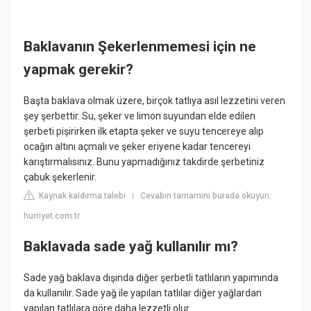
Baklavanın Şekerlenmemesi için ne
yapmak gerekir?
Başta baklava olmak üzere, birçok tatlıya asıl lezzetini veren
şey şerbettir. Su, şeker ve limon suyundan elde edilen
şerbeti pişirirken ilk etapta şeker ve suyu tencereye alıp
ocağın altını açmalı ve şeker eriyene kadar tencereyi
karıştırmalısınız. Bunu yapmadığınız takdirde şerbetiniz
çabuk şekerlenir.
Kaynak kaldırma talebi
Cevabın tamamını burada okuyun:
|
hurriyet.com.tr
Baklavada sade yağ kullanılır mı?
Sade yağ baklava dışında diğer şerbetli tatlıların yapımında
da kullanılır. Sade yağ ile yapılan tatlılar diğer yağlardan
yapılan tatlılara göre daha lezzetli olur.