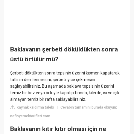
Baklavanın şerbeti döküldükten sonra
üstü örtülür mü?
Şerbeti döktükten sonra tepsinin üzerini kısmen kapatarak
tatlının demlenmesini, şerbeti iyice çekmesini
sağlayabilirsiniz. Bu aşamada baklava tepsisinin üzerini
temiz bir bez veya örtüyle kapatıp fırında, kilerde, ısı ve ışık
almayan temiz bir rafta saklayabilirsiniz.
Kaynak kaldırma talebi
Cevabın tamamını burada okuyun:
|
nefisyemektarifleri.com
Baklavanın kıtır kıtır olması için ne