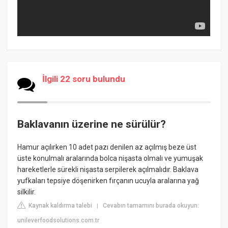
İlgili 22 soru bulundu
Baklavanın üzerine ne sürülür?
Hamur açılırken 10 adet pazı denilen az açılmış beze üst
üste konulmalı aralarında bolca nişasta olmalı ve yumuşak
hareketlerle sürekli nişasta serpilerek açılmalıdır. Baklava
yufkaları tepsiye döşenirken fırçanın ucuyla aralarına yağ
silkilir.
Kaynak kaldırma talebi
Cevabın tamamını burada okuyun:
|
unileverfoodsolutions.com.tr