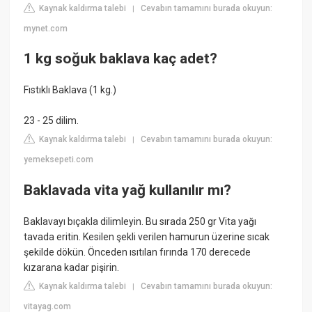
Kaynak kaldırma talebi
Cevabın tamamını burada okuyun:
|
mynet.com
1 kg soğuk baklava kaç adet?
Fıstıklı Baklava (1 kg.)
23 - 25 dilim.
Kaynak kaldırma talebi
Cevabın tamamını burada okuyun:
|
yemeksepeti.com
Baklavada vita yağ kullanılır mı?
Baklavayı bıçakla dilimleyin. Bu sırada 250 gr Vita yağı
tavada eritin. Kesilen şekli verilen hamurun üzerine sıcak
şekilde dökün. Önceden ısıtılan fırında 170 derecede
kızarana kadar pişirin.
Kaynak kaldırma talebi
Cevabın tamamını burada okuyun:
|
vitayag.com