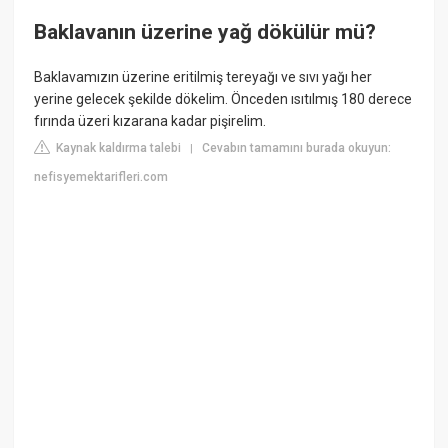
Baklavanın üzerine yağ dökülür mü?
Baklavamızın üzerine eritilmiş tereyağı ve sıvı yağı her
yerine gelecek şekilde dökelim. Önceden ısıtılmış 180 derece
fırında üzeri kızarana kadar pişirelim.
Kaynak kaldırma talebi
Cevabın tamamını burada okuyun:
|
nefisyemektarifleri.com