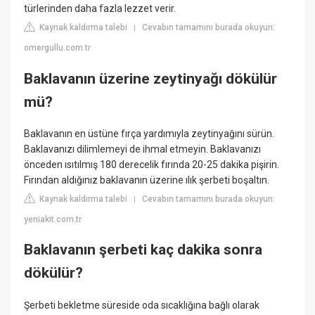
türlerinden daha fazla lezzet verir.
Kaynak kaldırma talebi
Cevabın tamamını burada okuyun:
|
omergullu.com.tr
Baklavanın üzerine zeytinyağı dökülür
mü?
Baklavanın en üstüne fırça yardımıyla zeytinyağını sürün.
Baklavanızı dilimlemeyi de ihmal etmeyin. Baklavanızı
önceden ısıtılmış 180 derecelik fırında 20-25 dakika pişirin.
Fırından aldığınız baklavanın üzerine ılık şerbeti boşaltın.
Kaynak kaldırma talebi
Cevabın tamamını burada okuyun:
|
yeniakit.com.tr
Baklavanın şerbeti kaç dakika sonra
dökülür?
Şerbeti bekletme süreside oda sıcaklığına bağlı olarak