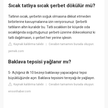
Sıcak tatlıya sıcak şerbet dökülür mü?
Tatlının sıcak, şerbetin soğuk olmasına dikkat etmeden
birbirlerine kavuşmalarına izin veriyorsunuz. Şerbetli
tatlıların altın kuralıdır bu. Tatlı sıcakken bir köşede oda
sıcaklığında soğuttuğunuz şerbeti üzerine dökeceksiniz ki
tatlı dağılmasın, o şerbet her yerine işlesin.
Kaynak kaldırma talebi
Cevabın tamamını burada okuyun:
|
yemek.com
Baklava tepsisi yağlanır mı?
5- Açtığınız ilk 10 bezeyi baklavayı yapacağınız tepsi
büyüklüğünde açın. Baklava tepsisini tereyağı ile yağlayın.
Kaynak kaldırma talebi
Cevabın tamamını burada okuyun:
|
ensonhaber.com