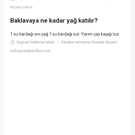
lezzet.com.tr
Baklavaya ne kadar yağ katılır?
1 su bardağı sıvı yağ 1 su bardağı süt. Yarım çay kaşığı tuz.
Kaynak kaldırma talebi
Cevabın tamamını burada okuyun:
|
nefisyemektarifleri.com