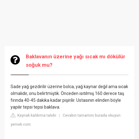
Baklavanın üzerine yağı sıcak mı dökülür
soğuk mu?
Sade yağ gezdirilir üzerine bolca, yağ kaynar değil ama sıcak
olmalıdır, onu belirtmiştik. Önceden ısıtılmış 160 derece taş
fırında 40-45 dakika kadar pişirilir. Ustasının elinden böyle
yapılır tepsi tepsi baklava.
Kaynak kaldırma talebi
Cevabın tamamını burada okuyun:
|
yemek.com