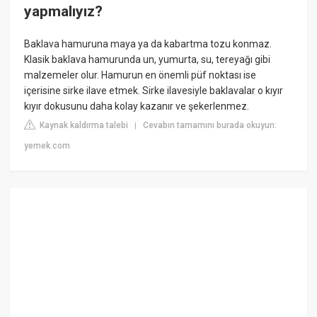
yapmalıyız?
Baklava hamuruna maya ya da kabartma tozu konmaz.
Klasik baklava hamurunda un, yumurta, su, tereyağı gibi
malzemeler olur. Hamurun en önemli püf noktası ise
içerisine sirke ilave etmek. Sirke ilavesiyle baklavalar o kıyır
kıyır dokusunu daha kolay kazanır ve şekerlenmez.
Kaynak kaldırma talebi
Cevabın tamamını burada okuyun:
|
yemek.com