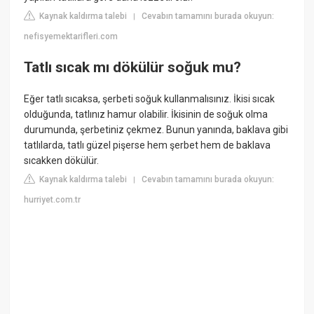
Kaynak kaldırma talebi
Cevabın tamamını burada okuyun:
|
nefisyemektarifleri.com
Tatlı sıcak mı dökülür soğuk mu?
Eğer tatlı sıcaksa, şerbeti soğuk kullanmalısınız. İkisi sıcak
olduğunda, tatlınız hamur olabilir. İkisinin de soğuk olma
durumunda, şerbetiniz çekmez. Bunun yanında, baklava gibi
tatlılarda, tatlı güzel pişerse hem şerbet hem de baklava
sıcakken dökülür.
Kaynak kaldırma talebi
Cevabın tamamını burada okuyun:
|
hurriyet.com.tr