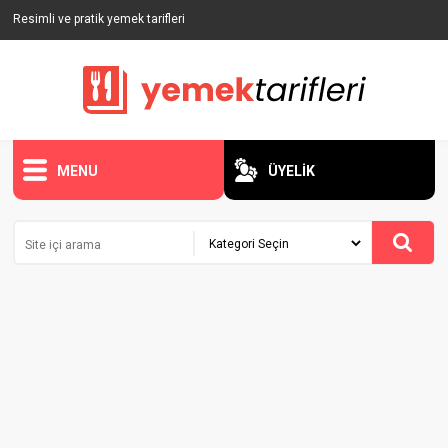
Resimli ve pratik yemek tarifleri
MENU
ÜYELİK