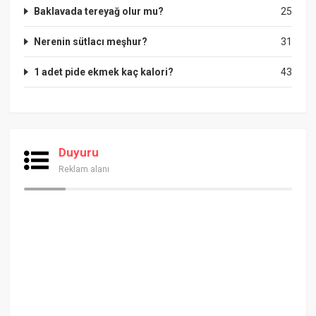
Baklavada tereyağ olur mu?
25
Nerenin sütlacı meşhur?
31
1 adet pide ekmek kaç kalori?
43
Duyuru
Reklam alanı