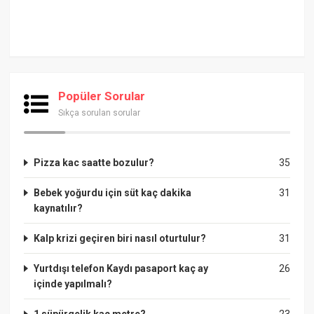
Popüler Sorular
Sıkça sorulan sorular
Pizza kac saatte bozulur?
35
Bebek yoğurdu için süt kaç dakika
31
kaynatılır?
Kalp krizi geçiren biri nasıl oturtulur?
31
Yurtdışı telefon Kaydı pasaport kaç ay
26
içinde yapılmalı?
1 süpürgelik kaç metre?
23