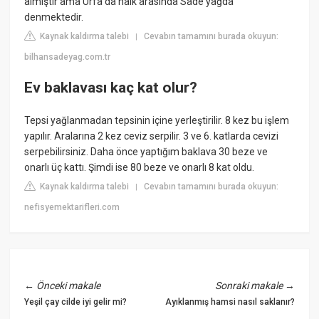
almıştır ama Urfa da halk arasında Sade yağda
denmektedir.
Kaynak kaldırma talebi
Cevabın tamamını burada okuyun:
|
bilhansadeyag.com.tr
Ev baklavası kaç kat olur?
Tepsi yağlanmadan tepsinin içine yerleştirilir. 8 kez bu işlem
yapılır. Aralarına 2 kez ceviz serpilir. 3 ve 6. katlarda cevizi
serpebilirsiniz. Daha önce yaptığım baklava 30 beze ve
onarlı üç kattı. Şimdi ise 80 beze ve onarlı 8 kat oldu.
Kaynak kaldırma talebi
Cevabın tamamını burada okuyun:
|
nefisyemektarifleri.com
←
Önceki makale
Sonraki makale
→
Yeşil çay cilde iyi gelir mi?
Ayıklanmış hamsi nasıl saklanır?