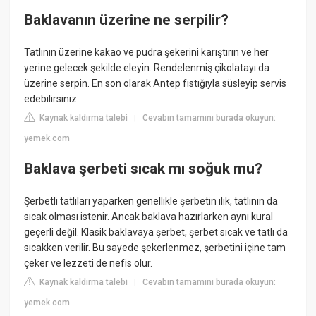
Baklavanın üzerine ne serpilir?
Tatlının üzerine kakao ve pudra şekerini karıştırın ve her
yerine gelecek şekilde eleyin. Rendelenmiş çikolatayı da
üzerine serpin. En son olarak Antep fıstığıyla süsleyip servis
edebilirsiniz.
Kaynak kaldırma talebi
Cevabın tamamını burada okuyun:
|
yemek.com
Baklava şerbeti sıcak mı soğuk mu?
Şerbetli tatlıları yaparken genellikle şerbetin ılık, tatlının da
sıcak olması istenir. Ancak baklava hazırlarken aynı kural
geçerli değil. Klasik baklavaya şerbet, şerbet sıcak ve tatlı da
sıcakken verilir. Bu sayede şekerlenmez, şerbetini içine tam
çeker ve lezzeti de nefis olur.
Kaynak kaldırma talebi
Cevabın tamamını burada okuyun:
|
yemek.com