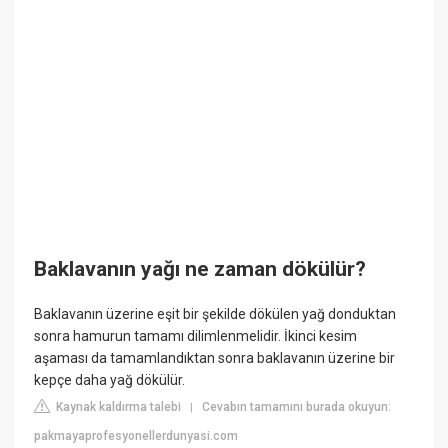
Baklavanın yağı ne zaman dökülür?
Baklavanın üzerine eşit bir şekilde dökülen yağ donduktan
sonra hamurun tamamı dilimlenmelidir. İkinci kesim
aşaması da tamamlandıktan sonra baklavanın üzerine bir
kepçe daha yağ dökülür.
Kaynak kaldırma talebi
Cevabın tamamını burada okuyun:
|
pakmayaprofesyonellerdunyasi.com