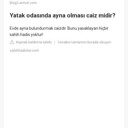
blog2.armut.com
Yatak odasında ayna olması caiz midir?
Evde ayna bulundurmak caizdir. Bunu yasaklayan hiçbir
sahih hadis yoktur!
Kaynak kaldırma talebi
Cevabın tamamını burada okuyun:
|
sahihhadisler.com