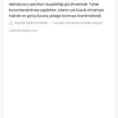
aklında soru işaretleri oluşabildiği görülmektedir. Yatak
konumlandırılması yapılırken, odanın çok büyük olmaması
halinde en geniş duvara yatağın konması önerilmektedir.
Kaynak kaldırma talebi
Cevabın tamamını burada okuyun:
|
castormobilya.com