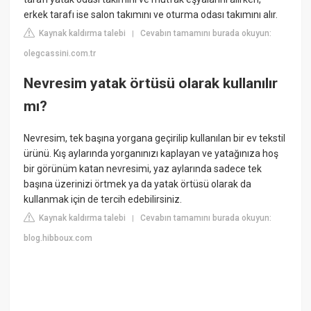
erkek tarafı ise salon takımını ve oturma odası takımını alır.
Kaynak kaldırma talebi
Cevabın tamamını burada okuyun:
|
olegcassini.com.tr
Nevresim yatak örtüsü olarak kullanılır
mı?
Nevresim, tek başına yorgana geçirilip kullanılan bir ev tekstil
ürünü. Kış aylarında yorganınızı kaplayan ve yatağınıza hoş
bir görünüm katan nevresimi, yaz aylarında sadece tek
başına üzerinizi örtmek ya da yatak örtüsü olarak da
kullanmak için de tercih edebilirsiniz.
Kaynak kaldırma talebi
Cevabın tamamını burada okuyun:
|
blog.hibboux.com