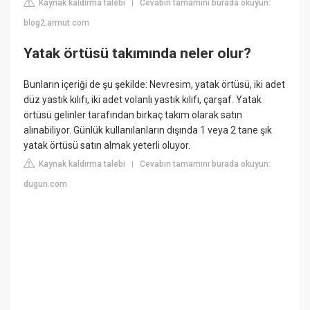
Kaynak kaldırma talebi
Cevabın tamamını burada okuyun:
|
blog2.armut.com
Yatak örtüsü takımında neler olur?
Bunların içeriği de şu şekilde: Nevresim, yatak örtüsü, iki adet
düz yastık kılıfı, iki adet volanlı yastık kılıfı, çarşaf. Yatak
örtüsü gelinler tarafından birkaç takım olarak satın
alınabiliyor. Günlük kullanılanların dışında 1 veya 2 tane şık
yatak örtüsü satın almak yeterli oluyor.
Kaynak kaldırma talebi
Cevabın tamamını burada okuyun:
|
dugun.com