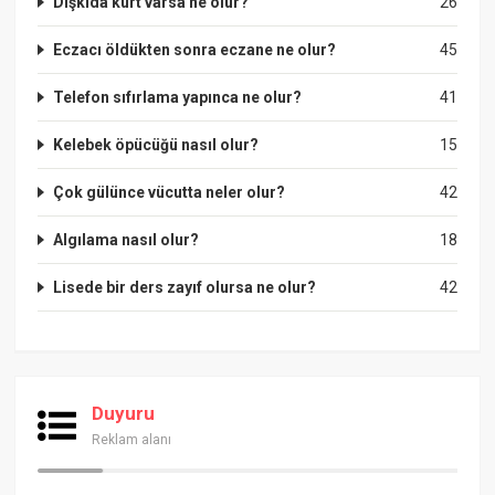
Dışkıda kurt varsa ne olur?
26
Eczacı öldükten sonra eczane ne olur?
45
Telefon sıfırlama yapınca ne olur?
41
Kelebek öpücüğü nasıl olur?
15
Çok gülünce vücutta neler olur?
42
Algılama nasıl olur?
18
Lisede bir ders zayıf olursa ne olur?
42
Duyuru
Reklam alanı