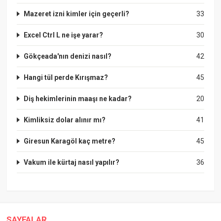
Mazeret izni kimler için geçerli?
33
Excel Ctrl L ne işe yarar?
30
Gökçeada'nın denizi nasıl?
42
Hangi tül perde Kırışmaz?
45
Diş hekimlerinin maaşı ne kadar?
20
Kimliksiz dolar alınır mı?
41
Giresun Karagöl kaç metre?
45
Vakum ile kürtaj nasıl yapılır?
36
SAYFALAR