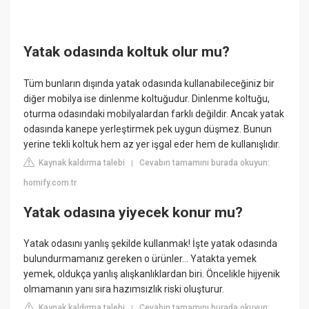
Yatak odasında koltuk olur mu?
Tüm bunların dışında yatak odasında kullanabileceğiniz bir
diğer mobilya ise dinlenme koltuğudur. Dinlenme koltuğu,
oturma odasındaki mobilyalardan farklı değildir. Ancak yatak
odasında kanepe yerleştirmek pek uygun düşmez. Bunun
yerine tekli koltuk hem az yer işgal eder hem de kullanışlıdır.
Kaynak kaldırma talebi
Cevabın tamamını burada okuyun:
|
homify.com.tr
Yatak odasına yiyecek konur mu?
Yatak odasını yanlış şekilde kullanmak! İşte yatak odasında
bulundurmamanız gereken o ürünler… Yatakta yemek
yemek, oldukça yanlış alışkanlıklardan biri. Öncelikle hijyenik
olmamanın yanı sıra hazımsızlık riski oluşturur.
Kaynak kaldırma talebi
Cevabın tamamını burada okuyun:
|