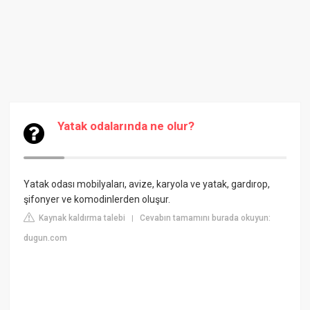
Yatak odalarında ne olur?
Yatak odası mobilyaları, avize, karyola ve yatak, gardırop,
şifonyer ve komodinlerden oluşur.
Kaynak kaldırma talebi
Cevabın tamamını burada okuyun:
|
dugun.com