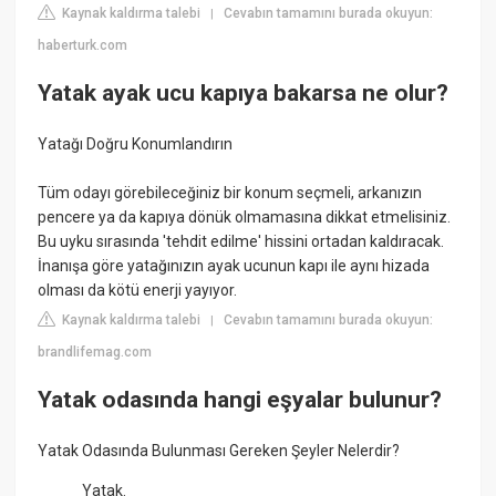
Kaynak kaldırma talebi
Cevabın tamamını burada okuyun:
|
haberturk.com
Yatak ayak ucu kapıya bakarsa ne olur?
Yatağı Doğru Konumlandırın
Tüm odayı görebileceğiniz bir konum seçmeli, arkanızın
pencere ya da kapıya dönük olmamasına dikkat etmelisiniz.
Bu uyku sırasında 'tehdit edilme' hissini ortadan kaldıracak.
İnanışa göre yatağınızın ayak ucunun kapı ile aynı hizada
olması da kötü enerji yayıyor.
Kaynak kaldırma talebi
Cevabın tamamını burada okuyun:
|
brandlifemag.com
Yatak odasında hangi eşyalar bulunur?
Yatak Odasında Bulunması Gereken Şeyler Nelerdir?
Yatak.