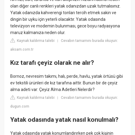
olan diğer canlı renkleri yatak odanızdan uzak tutmalısınız.
Yatak odanızda kahverengi tonları tercih etmek sakin ve
dingin bir uyku için yeterli olacaktır. Yatak odasında
televizyon ve modemin bulunması, gece boyu radyasyona
maruz kalmanıza neden olur.
Kaynak kaldırma talebi
Cevabın tamamını burada okuyun:
|
aksam.com.tr
Kız tarafı çeyiz olarak ne alır?
Bornoz, nevresim takımı, halı, perde, havlu, yatak örtüsü gibi
ev tekstili ürünleri de kız tarafına aittir. Bunun bir de çeyiz
alma adeti var: Çeyiz Alma Adetleri Nelerdir?
Kaynak kaldırma talebi
Cevabın tamamını burada okuyun:
|
dugun.com
Yatak odasında yatak nasıl konulmalı?
Yatak odasında yatak konumlandırırken pek çok kişinin