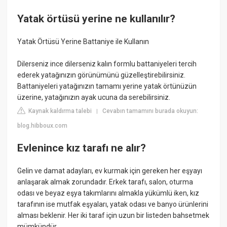
Yatak örtüsü yerine ne kullanılır?
Yatak Örtüsü Yerine Battaniye ile Kullanın
Dilerseniz ince dilerseniz kalın formlu battaniyeleri tercih
ederek yatağınızın görünümünü güzelleştirebilirsiniz.
Battaniyeleri yatağınızın tamamı yerine yatak örtünüzün
üzerine, yatağınızın ayak ucuna da serebilirsiniz.
Kaynak kaldırma talebi
Cevabın tamamını burada okuyun:
|
blog.hibboux.com
Evlenince kız tarafı ne alır?
Gelin ve damat adayları, ev kurmak için gereken her eşyayı
anlaşarak almak zorundadır. Erkek tarafı, salon, oturma
odası ve beyaz eşya takımlarını almakla yükümlü iken, kız
tarafının ise mutfak eşyaları, yatak odası ve banyo ürünlerini
alması beklenir. Her iki taraf için uzun bir listeden bahsetmek
mümkündür.