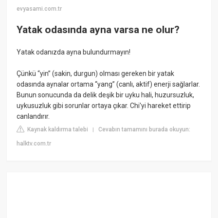
evyasami.com.tr
Yatak odasında ayna varsa ne olur?
Yatak odanızda ayna bulundurmayın!
Çünkü “yin” (sakin, durgun) olması gereken bir yatak
odasında aynalar ortama “yang” (canlı, aktif) enerji sağlarlar.
Bunun sonucunda da delik deşik bir uyku hali, huzursuzluk,
uykusuzluk gibi sorunlar ortaya çıkar. Chi'yi hareket ettirip
canlandırır.
Kaynak kaldırma talebi
Cevabın tamamını burada okuyun:
|
halktv.com.tr