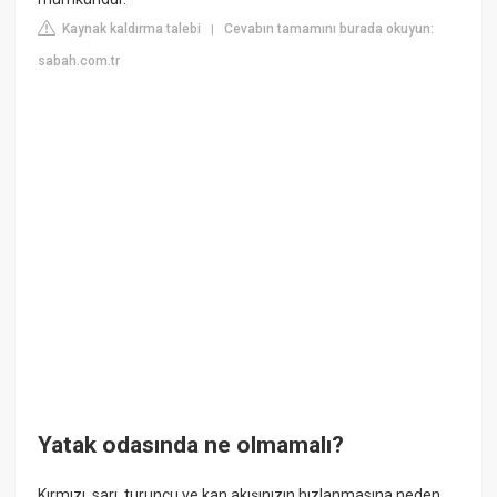
Kaynak kaldırma talebi
Cevabın tamamını burada okuyun:
|
sabah.com.tr
Yatak odasında ne olmamalı?
Kırmızı, sarı, turuncu ve kan akışınızın hızlanmasına neden