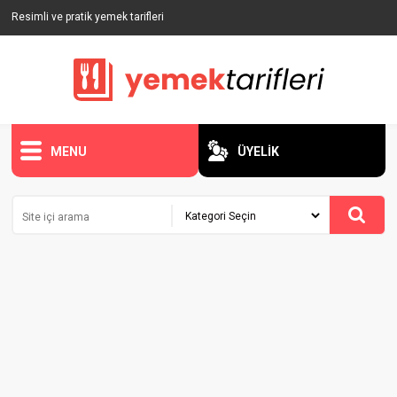
Resimli ve pratik yemek tarifleri
MENU
ÜYELİK