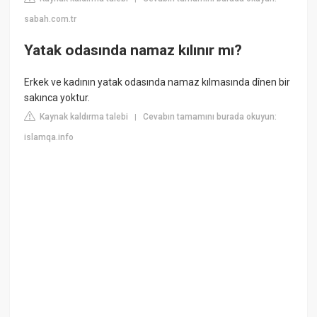
sabah.com.tr
Yatak odasında namaz kılınır mı?
Erkek ve kadının yatak odasında namaz kılmasında dînen bir
sakınca yoktur.
Kaynak kaldırma talebi
Cevabın tamamını burada okuyun:
|
islamqa.info