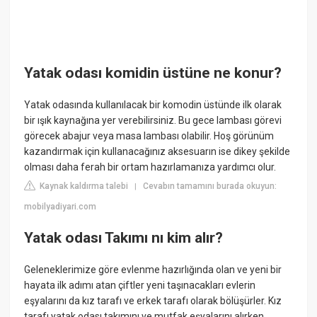
Yatak odası komidin üstüne ne konur?
Yatak odasında kullanılacak bir komodin üstünde ilk olarak
bir ışık kaynağına yer verebilirsiniz. Bu gece lambası görevi
görecek abajur veya masa lambası olabilir. Hoş görünüm
kazandırmak için kullanacağınız aksesuarın ise dikey şekilde
olması daha ferah bir ortam hazırlamanıza yardımcı olur.
Kaynak kaldırma talebi
Cevabın tamamını burada okuyun:
|
mobilyadiyari.com
Yatak odası Takımı nı kim alır?
Geleneklerimize göre evlenme hazırlığında olan ve yeni bir
hayata ilk adımı atan çiftler yeni taşınacakları evlerin
eşyalarını da kız tarafı ve erkek tarafı olarak bölüşürler. Kız
tarafı yatak odası takımını ve mutfak eşyalarını alırken,