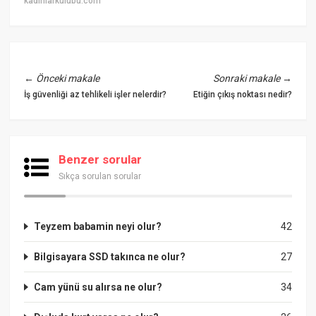
kadinlarkulubu.com
←
Önceki makale
Sonraki makale
→
İş güvenliği az tehlikeli işler nelerdir?
Etiğin çıkış noktası nedir?
Benzer sorular
Sıkça sorulan sorular
Teyzem babamin neyi olur?
42
Bilgisayara SSD takınca ne olur?
27
Cam yünü su alırsa ne olur?
34