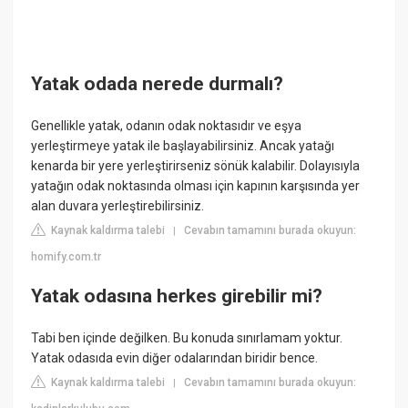
Yatak odada nerede durmalı?
Genellikle yatak, odanın odak noktasıdır ve eşya
yerleştirmeye yatak ile başlayabilirsiniz. Ancak yatağı
kenarda bir yere yerleştirirseniz sönük kalabilir. Dolayısıyla
yatağın odak noktasında olması için kapının karşısında yer
alan duvara yerleştirebilirsiniz.
Kaynak kaldırma talebi
Cevabın tamamını burada okuyun:
|
homify.com.tr
Yatak odasına herkes girebilir mi?
Tabi ben içinde değilken. Bu konuda sınırlamam yoktur.
Yatak odasıda evin diğer odalarından biridir bence.
Kaynak kaldırma talebi
Cevabın tamamını burada okuyun:
|