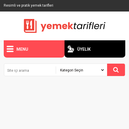
Resimli ve pratik yemek tarifleri
MENU
ÜYELİK