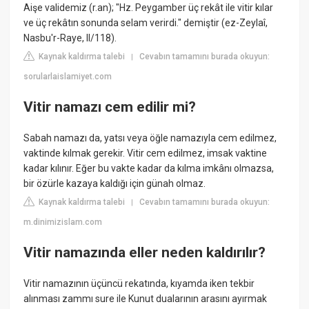
Aişe validemiz (r.an); "Hz. Peygamber üç rekât ile vitir kılar
ve üç rekâtın sonunda selam verirdi." demiştir (ez-Zeylaî,
Nasbu'r-Raye, II/118).
Kaynak kaldırma talebi
Cevabın tamamını burada okuyun:
|
sorularlaislamiyet.com
Vitir namazı cem edilir mi?
Sabah namazı da, yatsı veya öğle namazıyla cem edilmez,
vaktinde kılmak gerekir. Vitir cem edilmez, imsak vaktine
kadar kılınır. Eğer bu vakte kadar da kılma imkânı olmazsa,
bir özürle kazaya kaldığı için günah olmaz.
Kaynak kaldırma talebi
Cevabın tamamını burada okuyun:
|
m.dinimizislam.com
Vitir namazında eller neden kaldırılır?
Vitir namazının üçüncü rekatında, kıyamda iken tekbir
alınması zammı sure ile Kunut dualarının arasını ayırmak