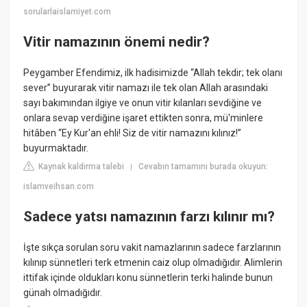
sorularlaislamiyet.com
Vitir namazının önemi nedir?
Peygamber Efendimiz, ilk hadisimizde “Allah tekdir; tek olanı
sever” buyurarak vitir namazı ile tek olan Allah arasındaki
sayı bakımından ilgiye ve onun vitir kılanları sevdiğine ve
onlara sevap verdiğine işaret ettikten sonra, mü'minlere
hitâben “Ey Kur'an ehli! Siz de vitir namazını kılınız!”
buyurmaktadır.
Kaynak kaldırma talebi
Cevabın tamamını burada okuyun:
|
islamveihsan.com
Sadece yatsı namazının farzı kılınır mı?
İşte sıkça sorulan soru vakit namazlarının sadece farzlarının
kılınıp sünnetleri terk etmenin caiz olup olmadığıdır. Alimlerin
ittifak içinde oldukları konu sünnetlerin terki halinde bunun
günah olmadığıdır.