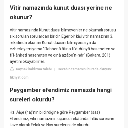
Vitir namazında kunut duası yerine ne
okunur?
Vitir namazında Kunut duası bilmeyenler ne okumalı sorusu
sık sorulan sorulardan biridir. Eğer bir kişi vitir namazının 3.
rekatında okunan Kunut duasını bilmiyorsa ya da
ezberleyemiyorsa "Rabbenâ âtina fi'd-dünyâ haseneten ve
fi'l-âhireti haseneten ve qınâ azâbe'n-nâr" (Bakara, 201)
ayetini okuyabilirler.
Kaynak kaldırma talebi
Cevabın tamamını burada okuyun:
|
fikriyat.com
Peygamber efendimiz namazda hangi
sureleri okurdu?
Hz. Aişe (r.a)'nin bildirdiğine göre Peygamber (sas)
Efendimiz, vitir namazının üçüncü rekâtında İhlâs suresine
ilave olarak Felak ve Nas surelerini de okurdu.