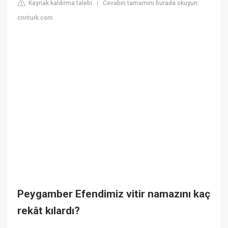
Kaynak kaldırma talebi
Cevabın tamamını burada okuyun:
|
cnnturk.com
Peygamber Efendimiz vitir namazını kaç
rekât kılardı?