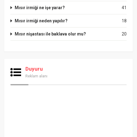
Mısır irmiği ne işe yarar?
41
Mısır irmiği neden yapılır?
18
Mısır nişastası ile baklava olur mu?
20
Duyuru
Reklam alanı