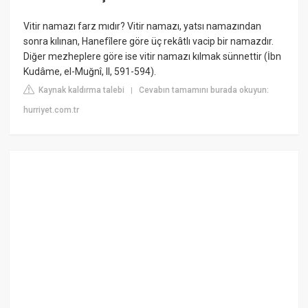
Vitir namazı farz mıdır? Vitir namazı, yatsı namazından
sonra kılınan, Hanefîlere göre üç rekâtlı vacip bir namazdır.
Diğer mezheplere göre ise vitir namazı kılmak sünnettir (İbn
Kudâme, el-Muğnî, II, 591-594).
Kaynak kaldırma talebi
Cevabın tamamını burada okuyun:
|
hurriyet.com.tr