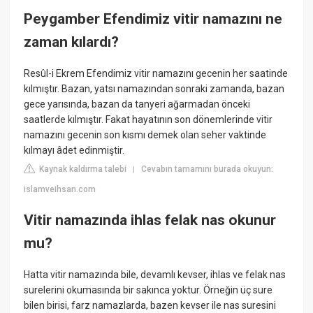
Peygamber Efendimiz vitir namazını ne
zaman kılardı?
Resûl-i Ekrem Efendimiz vitir namazını gecenin her saatinde
kılmıştır. Bazan, yatsı namazından sonraki zamanda, bazan
gece yarısında, bazan da tanyeri ağarmadan önceki
saatlerde kılmıştır. Fakat hayatının son dönemlerinde vitir
namazını gecenin son kısmı demek olan seher vaktinde
kılmayı âdet edinmiştir.
Kaynak kaldırma talebi
Cevabın tamamını burada okuyun:
|
islamveihsan.com
Vitir namazında ihlas felak nas okunur
mu?
Hatta vitir namazında bile, devamlı kevser, ihlas ve felak nas
surelerini okumasında bir sakınca yoktur. Örneğin üç sure
bilen birisi, farz namazlarda, bazen kevser ile nas suresini