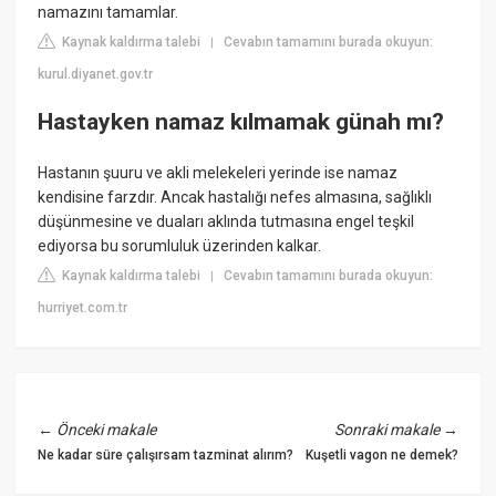
namazını tamamlar.
Kaynak kaldırma talebi
Cevabın tamamını burada okuyun:
|
kurul.diyanet.gov.tr
Hastayken namaz kılmamak günah mı?
Hastanın şuuru ve akli melekeleri yerinde ise namaz
kendisine farzdır. Ancak hastalığı nefes almasına, sağlıklı
düşünmesine ve duaları aklında tutmasına engel teşkil
ediyorsa bu sorumluluk üzerinden kalkar.
Kaynak kaldırma talebi
Cevabın tamamını burada okuyun:
|
hurriyet.com.tr
←
Önceki makale
Sonraki makale
→
Ne kadar süre çalışırsam tazminat alırım?
Kuşetli vagon ne demek?