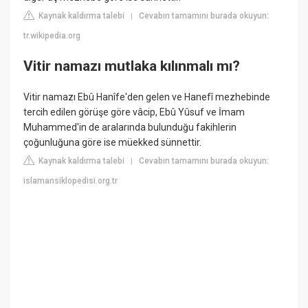
Kaynak kaldırma talebi
Cevabın tamamını burada okuyun:
|
tr.wikipedia.org
Vitir namazı mutlaka kılınmalı mı?
Vitir namazı Ebû Hanîfe'den gelen ve Hanefî mezhebinde
tercih edilen görüşe göre vâcip, Ebû Yûsuf ve İmam
Muhammed'in de aralarında bulunduğu fakihlerin
çoğunluğuna göre ise müekked sünnettir.
Kaynak kaldırma talebi
Cevabın tamamını burada okuyun:
|
islamansiklopedisi.org.tr