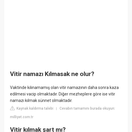
Vitir namazı Kılmasak ne olur?
Vaktinde kılınamamış olan vitir namazının daha sonra kaza
edilmesi vacip olmaktadır. Diğer mezheplere göre ise vitir
namazı kılmak sünnet olmaktadır.
Kaynak kaldırma talebi
Cevabın tamamını burada okuyun:
|
milliyet.com.tr
Vitir kılmak şart mı?