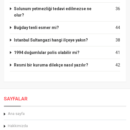
Solunum yetmezliği tedavi edilmezse ne
36
olur?
Buğday tenli esmer mi?
44
Istanbul Sultangazi hangi ilçeye yakın?
38
1994 doğumlular polis olabilir mi?
41
Resmi bir kuruma dilekçe nasıl yazılır?
42
SAYFALAR
Ana sayfa
Hakkimizda