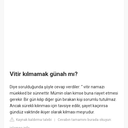
Vitir kılmamak günah mı?
Diye sorulduğunda şöyle cevap verdiler: “ vitir namazı
müekked bir sünnettir. Mümin olan kimse buna riayet etmesi
gerekir. Bir gün kılıp diğer gün bırakan kişi sorumlu tutulmaz.
Ancak sürekli kılınması için tavsiye edilir, şayet kaçırırsa
gündüz vaktinde ikişer olarak kılması meşrudur.
Kaynak kaldırma talebi
Cevabın tamamını burada okuyun:
|