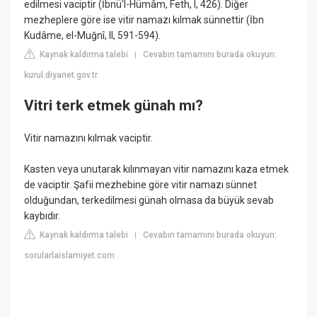
edilmesi vaciptir (İbnü'l-Hümâm, Feth, I, 426). Diğer
mezheplere göre ise vitir namazı kılmak sünnettir (İbn
Kudâme, el-Muğnî, II, 591-594).
Kaynak kaldırma talebi
Cevabın tamamını burada okuyun:
|
kurul.diyanet.gov.tr
Vitri terk etmek günah mı?
Vitir namazını kılmak vaciptir.
Kasten veya unutarak kılınmayan vitir namazını kaza etmek
de vaciptir. Şafii mezhebine göre vitir namazı sünnet
olduğundan, terkedilmesi günah olmasa da büyük sevab
kaybıdır.
Kaynak kaldırma talebi
Cevabın tamamını burada okuyun:
|
sorularlaislamiyet.com