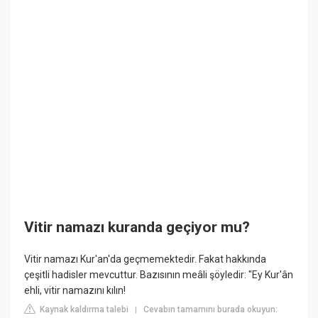
Vitir namazı kuranda geçiyor mu?
Vitir namazı Kur'an'da geçmemektedir. Fakat hakkında
çeşitli hadisler mevcuttur. Bazısının meâli şöyledir: "Ey Kur'ân
ehli, vitir namazını kılın!
Kaynak kaldırma talebi
Cevabın tamamını burada okuyun:
|