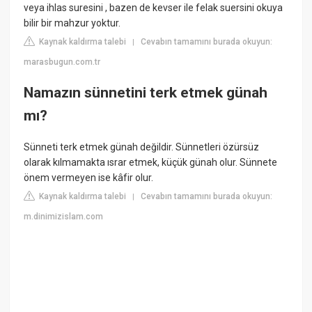
veya ihlas suresini , bazen de kevser ile felak suersini okuya
bilir bir mahzur yoktur.
Kaynak kaldırma talebi
Cevabın tamamını burada okuyun:
|
marasbugun.com.tr
Namazın sünnetini terk etmek günah
mı?
Sünneti terk etmek günah değildir. Sünnetleri özürsüz
olarak kılmamakta ısrar etmek, küçük günah olur. Sünnete
önem vermeyen ise kâfir olur.
Kaynak kaldırma talebi
Cevabın tamamını burada okuyun:
|
m.dinimizislam.com