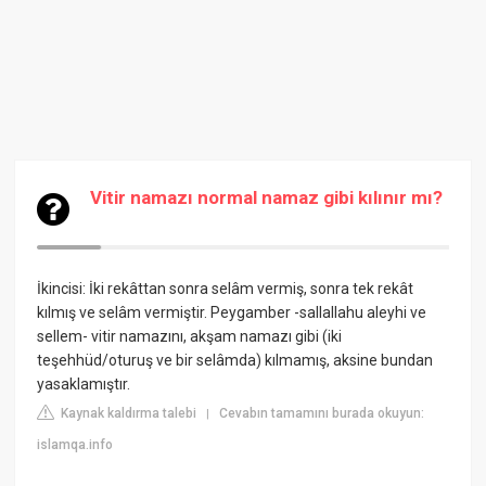
Vitir namazı normal namaz gibi kılınır mı?
İkincisi: İki rekâttan sonra selâm vermiş, sonra tek rekât
kılmış ve selâm vermiştir. Peygamber -sallallahu aleyhi ve
sellem- vitir namazını, akşam namazı gibi (iki
teşehhüd/oturuş ve bir selâmda) kılmamış, aksine bundan
yasaklamıştır.
Kaynak kaldırma talebi
Cevabın tamamını burada okuyun:
|
islamqa.info