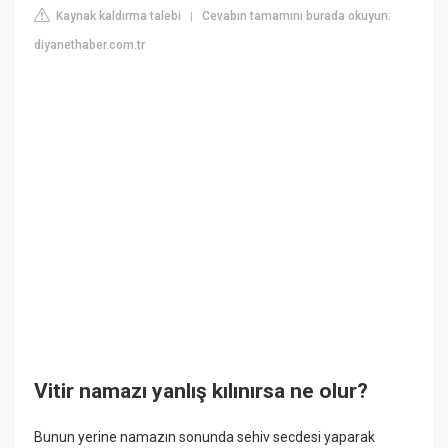
Kaynak kaldırma talebi
Cevabın tamamını burada okuyun:
|
diyanethaber.com.tr
Vitir namazı yanlış kılınırsa ne olur?
Bunun yerine namazın sonunda sehiv secdesi yaparak