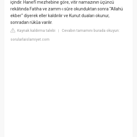
içindir. Hanefî mezhebine göre, vitir namazının üçüncü
rekâtında Fatiha ve zamm-ı sûre okunduktan sonra "Allahü
ekber" diyerek eller kaldırılır ve Kunut duaları okunur,
sonradan rükûa varılır.
Kaynak kaldırma talebi
Cevabın tamamını burada okuyun:
|
sorularlaislamiyet.com