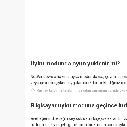
Uyku modunda oyun yuklenir mi?
NotWindows cihazınız uyku modundaysa, çevrimdışıys
veya çevrimdışıyken, uygulamanızdan yüklediğiniz oyunl
Kaynak kaldırma talebi
Cevabın tamamını burada okuy
|
Bilgisayar uyku moduna geçince in
evet eğer indireceğin şey çok uzun bişeyse ekran bir
tuttunmu ekran gelir gene. ama bir zaman sonra uy