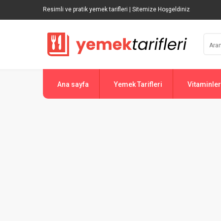
Resimli ve pratik yemek tarifleri | Sitemize Hoşgeldiniz
Ana sayfa
Yemek Tarifleri
Vitaminler