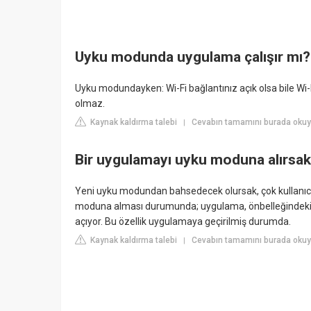
Uyku modunda uygulama çalışır mı?
Uyku modundayken: Wi‍-Fi bağlantınız açık olsa bile Wi‍
olmaz.
Kaynak kaldırma talebi
Cevabın tamamını burada okuy
|
Bir uygulamayı uyku moduna alırsak
Yeni uyku modundan bahsedecek olursak, çok kullanıcılı 
moduna alması durumunda; uygulama, önbelleğindeki o ki
açıyor. Bu özellik uygulamaya geçirilmiş durumda.
Kaynak kaldırma talebi
Cevabın tamamını burada okuy
|