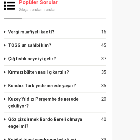
Popüler Sorular
Sıkça sorulan sorular
Vergi muafiyeti kac tl?
16
TOGG un sahibi kim?
45
Çiğ fıstık neye iyi gelir?
37
Kırmızı bülten nasıl çıkartılır?
35
Kunduz Türkiyede nerede yaşar?
35
Kuzey Yıldızı Perşembe de nerede
20
çekiliyor?
Göz çizdirmek Bordo Bereli olmaya
40
engel mi?
Kubital tünel sendromu belirtileri
33