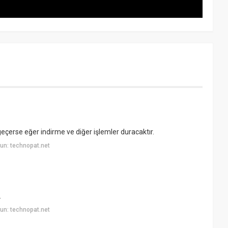
eçerse eğer indirme ve diğer işlemler duracaktır.
un: technopat.net
.
un: technopat.net