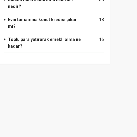
nedir?
Evin tamamına konut kredisi çıkar
18
mı?
Toplu para yatırarak emekli olma ne
16
kadar?