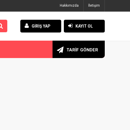
Hakkımızda
İletişim
GİRİŞ YAP
KAYIT OL
TARİF GÖNDER