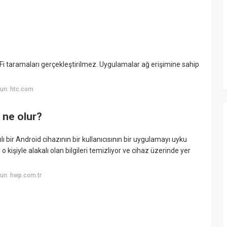
-Fi taramaları gerçekleştirilmez. Uygulamalar ağ erişimine sahip
un: htc.com
 ne olur?
bir Android cihazının bir kullanıcısının bir uygulamayı uyku
şiyle alakalı olan bilgileri temizliyor ve cihaz üzerinde yer
un: hwp.com.tr