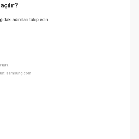
çılır?
daki adımları takip edin.
nun.
yun: samsung.com