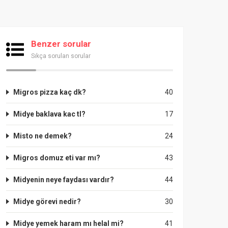
Benzer sorular
Sıkça sorulan sorular
Migros pizza kaç dk?
40
Midye baklava kac tl?
17
Misto ne demek?
24
Migros domuz eti var mı?
43
Midyenin neye faydası vardır?
44
Midye görevi nedir?
30
Midye yemek haram mı helal mi?
41