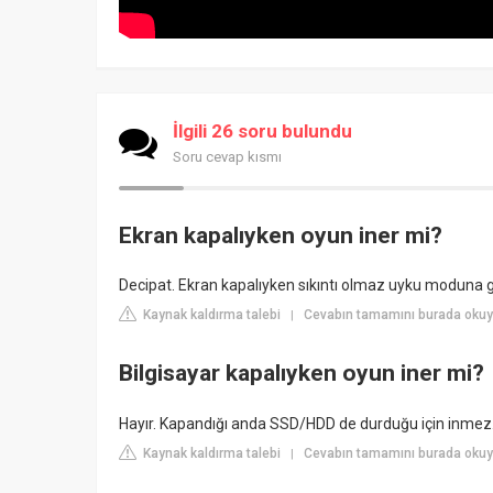
İlgili 26 soru bulundu
Soru cevap kısmı
Ekran kapalıyken oyun iner mi?
Decipat. Ekran kapalıyken sıkıntı olmaz uyku moduna g
Kaynak kaldırma talebi
Cevabın tamamını burada okuy
|
Bilgisayar kapalıyken oyun iner mi?
Hayır. Kapandığı anda SSD/HDD de durduğu için inmez
Kaynak kaldırma talebi
Cevabın tamamını burada okuy
|