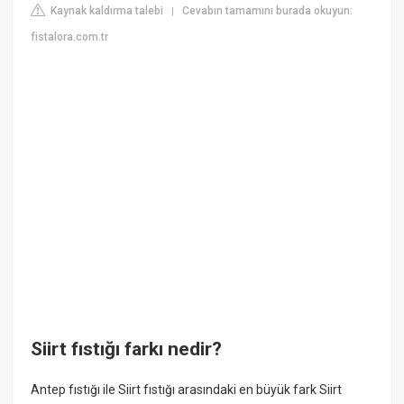
Kaynak kaldırma talebi
Cevabın tamamını burada okuyun:
|
fistalora.com.tr
Siirt fıstığı farkı nedir?
Antep fıstığı ile Siirt fıstığı arasındaki en büyük fark Siirt