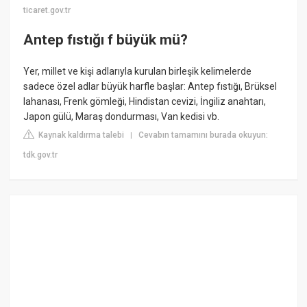
ticaret.gov.tr
Antep fıstığı f büyük mü?
Yer, millet ve kişi adlarıyla kurulan birleşik kelimelerde
sadece özel adlar büyük harfle başlar: Antep fıstığı, Brüksel
lahanası, Frenk gömleği, Hindistan cevizi, İngiliz anahtarı,
Japon gülü, Maraş dondurması, Van kedisi vb.
Kaynak kaldırma talebi
Cevabın tamamını burada okuyun:
|
tdk.gov.tr