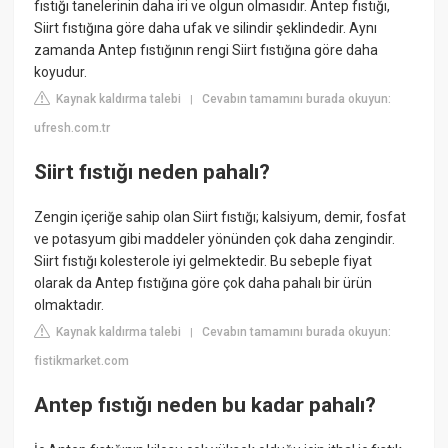
fıstığı tanelerinin daha iri ve olgun olmasıdır. Antep fıstığı,
Siirt fıstığına göre daha ufak ve silindir şeklindedir. Aynı
zamanda Antep fıstığının rengi Siirt fıstığına göre daha
koyudur.
Kaynak kaldırma talebi
Cevabın tamamını burada okuyun:
|
ufresh.com.tr
Siirt fıstığı neden pahalı?
Zengin içeriğe sahip olan Siirt fıstığı; kalsiyum, demir, fosfat
ve potasyum gibi maddeler yönünden çok daha zengindir.
Siirt fıstığı kolesterole iyi gelmektedir. Bu sebeple fiyat
olarak da Antep fıstığına göre çok daha pahalı bir ürün
olmaktadır.
Kaynak kaldırma talebi
Cevabın tamamını burada okuyun:
|
fistikmarket.com
Antep fıstığı neden bu kadar pahalı?