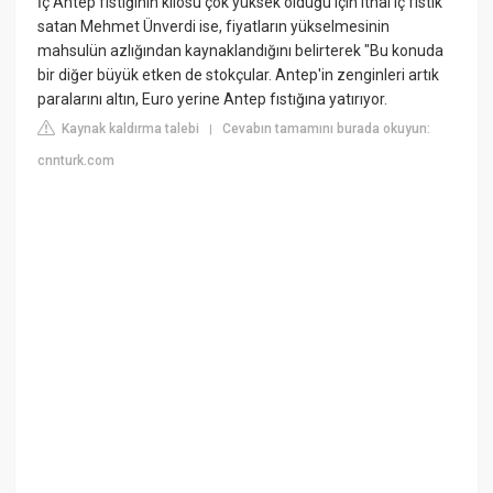
İç Antep fıstığının kilosu çok yüksek olduğu için ithal iç fıstık
satan Mehmet Ünverdi ise, fiyatların yükselmesinin
mahsulün azlığından kaynaklandığını belirterek "Bu konuda
bir diğer büyük etken de stokçular. Antep'in zenginleri artık
paralarını altın, Euro yerine Antep fıstığına yatırıyor.
Kaynak kaldırma talebi
Cevabın tamamını burada okuyun:
|
cnnturk.com