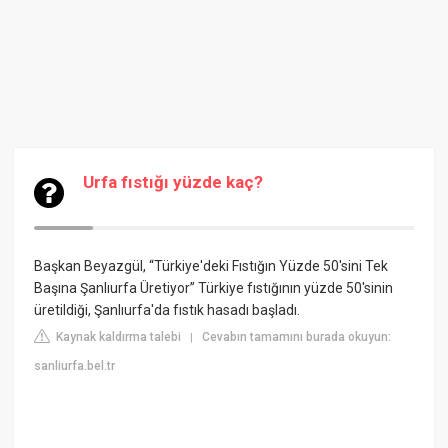
Urfa fıstığı yüzde kaç?
Başkan Beyazgül, “Türkiye'deki Fıstığın Yüzde 50'sini Tek
Başına Şanlıurfa Üretiyor” Türkiye fıstığının yüzde 50'sinin
üretildiği, Şanlıurfa'da fıstık hasadı başladı.
Kaynak kaldırma talebi
Cevabın tamamını burada okuyun:
|
sanliurfa.bel.tr