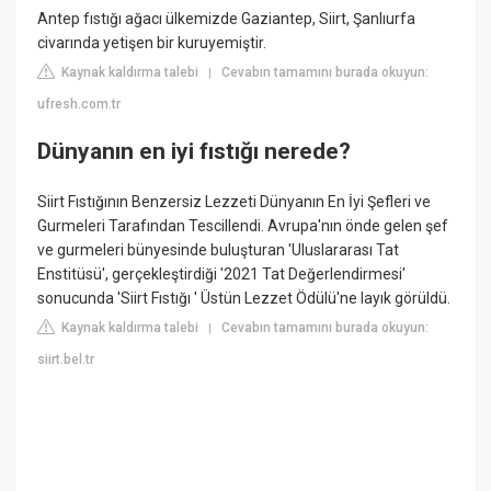
Antep fıstığı ağacı ülkemizde Gaziantep, Siirt, Şanlıurfa
civarında yetişen bir kuruyemiştir.
Kaynak kaldırma talebi
Cevabın tamamını burada okuyun:
|
ufresh.com.tr
Dünyanın en iyi fıstığı nerede?
Siirt Fıstığının Benzersiz Lezzeti Dünyanın En İyi Şefleri ve
Gurmeleri Tarafından Tescillendi. Avrupa'nın önde gelen şef
ve gurmeleri bünyesinde buluşturan 'Uluslararası Tat
Enstitüsü', gerçekleştirdiği '2021 Tat Değerlendirmesi'
sonucunda 'Siirt Fıstığı ' Üstün Lezzet Ödülü'ne layık görüldü.
Kaynak kaldırma talebi
Cevabın tamamını burada okuyun:
|
siirt.bel.tr