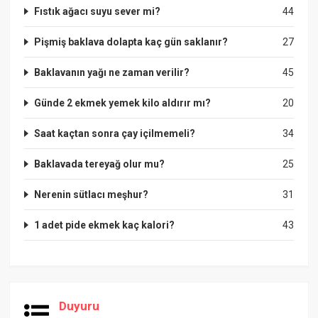
Fıstık ağacı suyu sever mi?
44
Pişmiş baklava dolapta kaç gün saklanır?
27
Baklavanın yağı ne zaman verilir?
45
Günde 2 ekmek yemek kilo aldırır mı?
20
Saat kaçtan sonra çay içilmemeli?
34
Baklavada tereyağ olur mu?
25
Nerenin sütlacı meşhur?
31
1 adet pide ekmek kaç kalori?
43
Duyuru