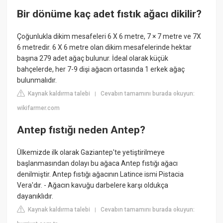
Bir dönüme kaç adet fıstık ağacı dikilir?
Çoğunlukla dikim mesafeleri 6 X 6 metre, 7 × 7 metre ve 7X
6 metredir. 6 X 6 metre olan dikim mesafelerinde hektar
başına 279 adet ağaç bulunur. İdeal olarak küçük
bahçelerde, her 7-9 dişi ağacın ortasında 1 erkek ağaç
bulunmalıdır.
Kaynak kaldırma talebi
Cevabın tamamını burada okuyun:
|
wikifarmer.com
Antep fıstığı neden Antep?
Ülkemizde ilk olarak Gaziantep'te yetiştirilmeye
başlanmasından dolayı bu ağaca Antep fıstığı ağacı
denilmiştir. Antep fıstığı ağacının Latince ismi Pistacia
Vera'dır. - Ağacın kavuğu darbelere karşı oldukça
dayanıklıdır.
Kaynak kaldırma talebi
Cevabın tamamını burada okuyun:
|