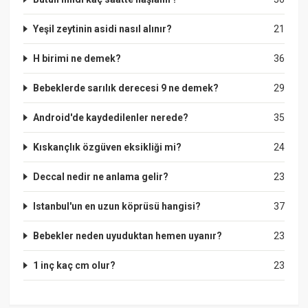
Yeşil zeytinin asidi nasıl alınır?
21
H birimi ne demek?
36
Bebeklerde sarılık derecesi 9 ne demek?
29
Android'de kaydedilenler nerede?
35
Kıskançlık özgüven eksikliği mi?
24
Deccal nedir ne anlama gelir?
23
Istanbul'un en uzun köprüsü hangisi?
37
Bebekler neden uyuduktan hemen uyanır?
23
1 inç kaç cm olur?
23