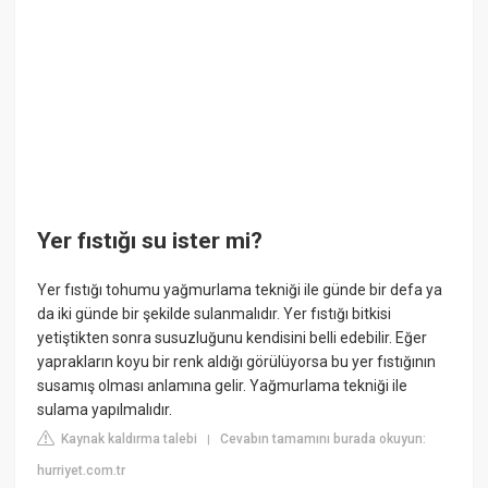
Yer fıstığı su ister mi?
Yer fıstığı tohumu yağmurlama tekniği ile günde bir defa ya
da iki günde bir şekilde sulanmalıdır. Yer fıstığı bitkisi
yetiştikten sonra susuzluğunu kendisini belli edebilir. Eğer
yaprakların koyu bir renk aldığı görülüyorsa bu yer fıstığının
susamış olması anlamına gelir. Yağmurlama tekniği ile
sulama yapılmalıdır.
Kaynak kaldırma talebi
Cevabın tamamını burada okuyun:
|
hurriyet.com.tr