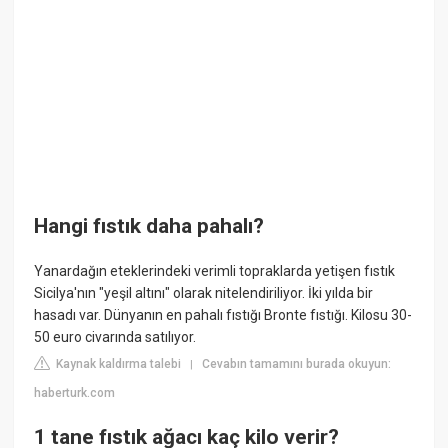
Hangi fıstık daha pahalı?
Yanardağın eteklerindeki verimli topraklarda yetişen fıstık
Sicilya'nın "yeşil altını" olarak nitelendiriliyor. İki yılda bir
hasadı var. Dünyanın en pahalı fıstığı Bronte fıstığı. Kilosu 30-
50 euro civarında satılıyor.
Kaynak kaldırma talebi
Cevabın tamamını burada okuyun:
|
haberturk.com
1 tane fıstık ağacı kaç kilo verir?