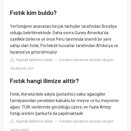
Fıstık kim buldu?
Yerfıstığının anavatanı birçok tarihçiler tarafından Brezilya
olduğu belirtilmektedir. Daha sonra Güney Amerika'da
özellikle binlerce yıl önce Peru tarımında önemli bir yere
sahip olan fıstık; Portekizli tüccarlar tarafından Afrika'ya ve
İspanya'ya götürülmüştür.
Kaynak kaldırma talebi
Cevabın tamamını burada okuyun:
|
facebook.com
Fıstık hangi ilimize aittir?
Fıstık, literatürdeki adıyla (pistachio) sakız ağacıgiller
familyasından yenebilen kabuklu bir meyve ve bu meyvenin
ağacı. TÜİK verilerinde görüldüğü üzere, en fazla Antep
fıstığı üretimi Şanlıurfa'da yapılmaktadır.
Kaynak kaldırma talebi
Cevabın tamamını burada okuyun:
|
sutso.org.tr