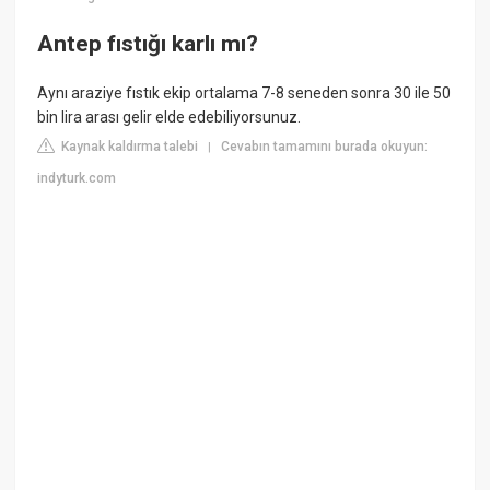
Antep fıstığı karlı mı?
Aynı araziye fıstık ekip ortalama 7-8 seneden sonra 30 ile 50
bin lira arası gelir elde edebiliyorsunuz.
Kaynak kaldırma talebi
Cevabın tamamını burada okuyun:
|
indyturk.com