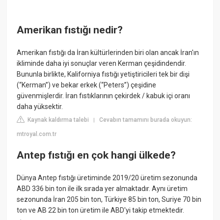
Amerikan fıstığı nedir?
Amerikan fıstığı da İran kültürlerinden biri olan ancak İran'ın
ikliminde daha iyi sonuçlar veren Kerman çeşidindendir.
Bununla birlikte, Kaliforniya fıstığı yetiştiricileri tek bir dişi
(“Kerman”) ve bekar erkek (“Peters”) çeşidine
güvenmişlerdir. İran fıstıklarının çekirdek / kabuk içi oranı
daha yüksektir.
Kaynak kaldırma talebi
Cevabın tamamını burada okuyun:
|
mtroyal.com.tr
Antep fıstığı en çok hangi ülkede?
Dünya Antep fıstığı üretiminde 2019/20 üretim sezonunda
ABD 336 bin ton ile ilk sırada yer almaktadır. Aynı üretim
sezonunda İran 205 bin ton, Türkiye 85 bin ton, Suriye 70 bin
ton ve AB 22 bin ton üretim ile ABD'yi takip etmektedir.