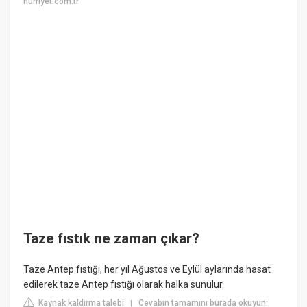
hurriyet.com.tr
Taze fıstık ne zaman çıkar?
Taze Antep fıstığı, her yıl Ağustos ve Eylül aylarında hasat
edilerek taze Antep fıstığı olarak halka sunulur.
Kaynak kaldırma talebi
Cevabın tamamını burada okuyun:
|