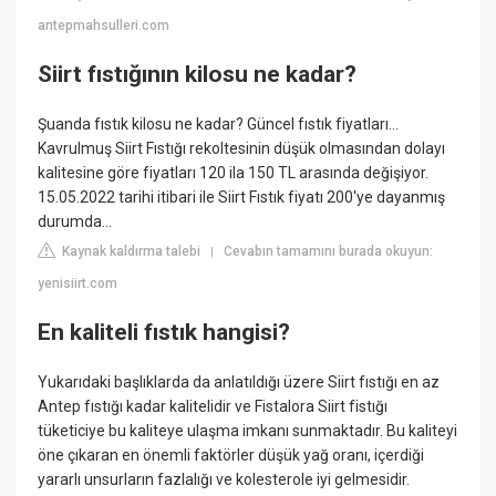
antepmahsulleri.com
Siirt fıstığının kilosu ne kadar?
Şuanda fıstık kilosu ne kadar? Güncel fıstık fiyatları…
Kavrulmuş Siirt Fıstığı rekoltesinin düşük olmasından dolayı
kalitesine göre fiyatları 120 ila 150 TL arasında değişiyor.
15.05.2022 tarihi itibari ile Siirt Fıstık fiyatı 200'ye dayanmış
durumda…
Kaynak kaldırma talebi
Cevabın tamamını burada okuyun:
|
yenisiirt.com
En kaliteli fıstık hangisi?
Yukarıdaki başlıklarda da anlatıldığı üzere Siirt fıstığı en az
Antep fıstığı kadar kalitelidir ve Fistalora Siirt fistığı
tüketiciye bu kaliteye ulaşma imkanı sunmaktadır. Bu kaliteyi
öne çıkaran en önemli faktörler düşük yağ oranı, içerdiği
yararlı unsurların fazlalığı ve kolesterole iyi gelmesidir.