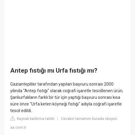
Antep fıstığı mı Urfa fıstığı mı?
Gaziantepliler tarafından yapılan başvuru sonrası 2000
yılında "Antep fıstığı" olarak coğrafi işaretle tescillenen ürün,
Şanlıurfalıların farklı bir tür için yaptığı başvuru sonrası kısa
süre önce "Urfa keten köyneği fıstığı" adıyla coğrafi işaretle
tescil edildi.
Kaynak kaldırma talebi
Cevabın tamamını burada okuyun:
|
aa.com.tr