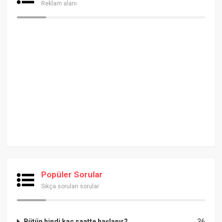
Reklam alanı
Popüler Sorular
Sıkça sorulan sorular
Bütün hindi kaç saatte haşlanır?
36