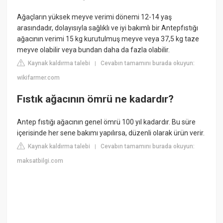
Ağaçların yüksek meyve verimi dönemi 12-14 yaş
arasındadır, dolayısıyla sağlıklı ve iyi bakımlı bir Antepfıstığı
ağacının verimi 15 kg kurutulmuş meyve veya 37,5 kg taze
meyve olabilir veya bundan daha da fazla olabilir.
Kaynak kaldırma talebi
Cevabın tamamını burada okuyun:
|
wikifarmer.com
Fıstık ağacının ömrü ne kadardır?
Antep fıstığı ağacının genel ömrü 100 yıl kadardır. Bu süre
içerisinde her sene bakımı yapılırsa, düzenli olarak ürün verir.
Kaynak kaldırma talebi
Cevabın tamamını burada okuyun:
|
maksatbilgi.com