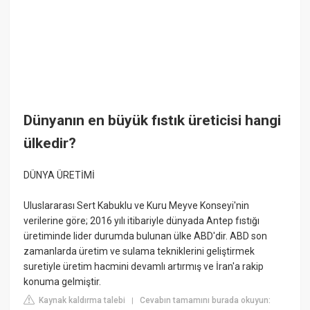
Dünyanın en büyük fıstık üreticisi hangi
ülkedir?
DÜNYA ÜRETİMİ
Uluslararası Sert Kabuklu ve Kuru Meyve Konseyi'nin
verilerine göre; 2016 yılı itibariyle dünyada Antep fıstığı
üretiminde lider durumda bulunan ülke ABD'dir. ABD son
zamanlarda üretim ve sulama tekniklerini geliştirmek
suretiyle üretim hacmini devamlı artırmış ve İran'a rakip
konuma gelmiştir.
Kaynak kaldırma talebi
Cevabın tamamını burada okuyun:
|