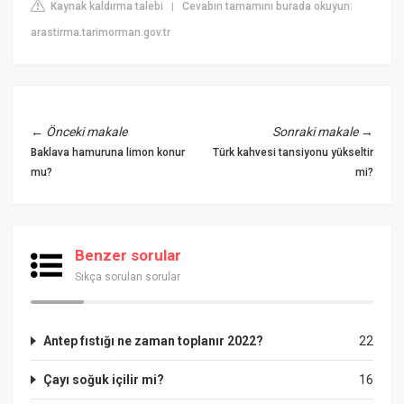
Kaynak kaldırma talebi
Cevabın tamamını burada okuyun:
|
arastirma.tarimorman.gov.tr
←
Önceki makale
Sonraki makale
→
Baklava hamuruna limon konur
Türk kahvesi tansiyonu yükseltir
mu?
mi?
Benzer sorular
Sıkça sorulan sorular
Antep fıstığı ne zaman toplanır 2022?
22
Çayı soğuk içilir mi?
16