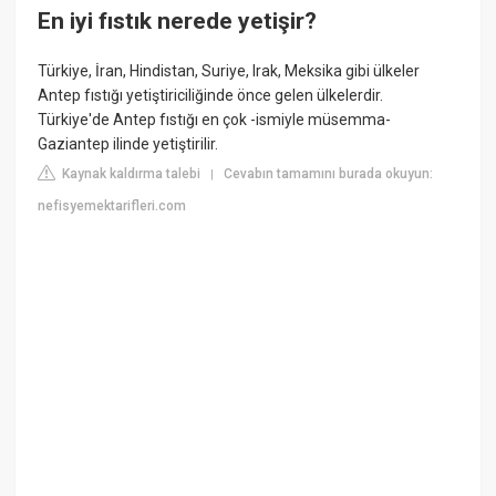
En iyi fıstık nerede yetişir?
Türkiye, İran, Hindistan, Suriye, Irak, Meksika gibi ülkeler
Antep fıstığı yetiştiriciliğinde önce gelen ülkelerdir.
Türkiye'de Antep fıstığı en çok -ismiyle müsemma-
Gaziantep ilinde yetiştirilir.
Kaynak kaldırma talebi
Cevabın tamamını burada okuyun:
|
nefisyemektarifleri.com