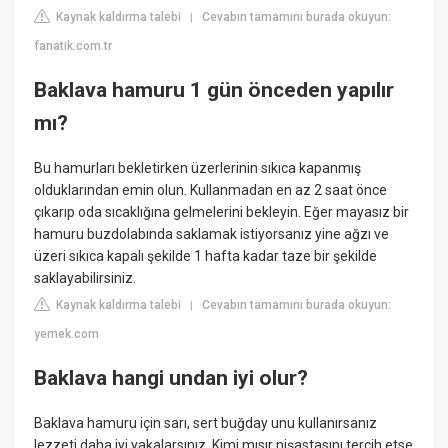
Kaynak kaldırma talebi
Cevabın tamamını burada okuyun:
|
fanatik.com.tr
Baklava hamuru 1 gün önceden yapılır
mı?
Bu hamurları bekletirken üzerlerinin sıkıca kapanmış
olduklarından emin olun. Kullanmadan en az 2 saat önce
çıkarıp oda sıcaklığına gelmelerini bekleyin. Eğer mayasız bir
hamuru buzdolabında saklamak istiyorsanız yine ağzı ve
üzeri sıkıca kapalı şekilde 1 hafta kadar taze bir şekilde
saklayabilirsiniz.
Kaynak kaldırma talebi
Cevabın tamamını burada okuyun:
|
yemek.com
Baklava hangi undan iyi olur?
Baklava hamuru için sarı, sert buğday unu kullanırsanız
lezzeti daha iyi yakalarsınız. Kimi mısır nişastasını tercih etse