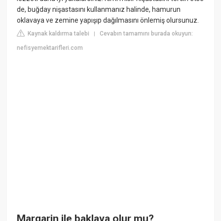
de, buğday nişastasını kullanmanız halinde, hamurun
oklavaya ve zemine yapışıp dağılmasını önlemiş olursunuz.
Kaynak kaldırma talebi
Cevabın tamamını burada okuyun:
|
nefisyemektarifleri.com
Margarin ile baklava olur mu?