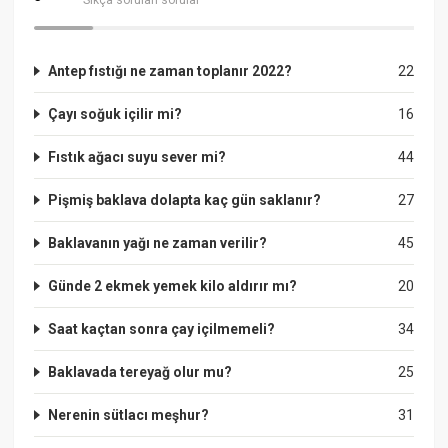
Antep fıstığı ne zaman toplanır 2022?
22
Çayı soğuk içilir mi?
16
Fıstık ağacı suyu sever mi?
44
Pişmiş baklava dolapta kaç gün saklanır?
27
Baklavanın yağı ne zaman verilir?
45
Günde 2 ekmek yemek kilo aldırır mı?
20
Saat kaçtan sonra çay içilmemeli?
34
Baklavada tereyağ olur mu?
25
Nerenin sütlacı meşhur?
31