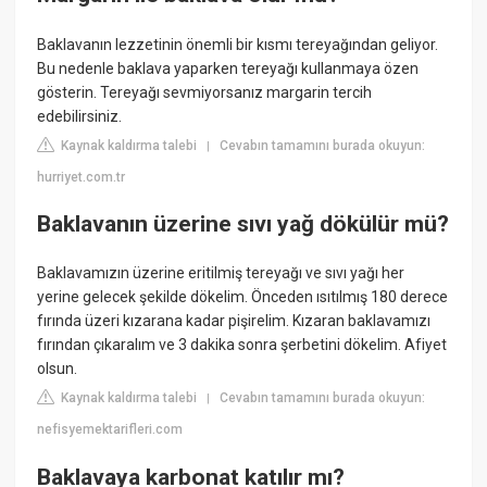
Baklavanın lezzetinin önemli bir kısmı tereyağından geliyor.
Bu nedenle baklava yaparken tereyağı kullanmaya özen
gösterin. Tereyağı sevmiyorsanız margarin tercih
edebilirsiniz.
Kaynak kaldırma talebi
Cevabın tamamını burada okuyun:
|
hurriyet.com.tr
Baklavanın üzerine sıvı yağ dökülür mü?
Baklavamızın üzerine eritilmiş tereyağı ve sıvı yağı her
yerine gelecek şekilde dökelim. Önceden ısıtılmış 180 derece
fırında üzeri kızarana kadar pişirelim. Kızaran baklavamızı
fırından çıkaralım ve 3 dakika sonra şerbetini dökelim. Afiyet
olsun.
Kaynak kaldırma talebi
Cevabın tamamını burada okuyun:
|
nefisyemektarifleri.com
Baklavaya karbonat katılır mı?