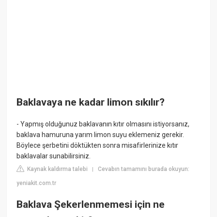
Baklavaya ne kadar limon sıkılır?
- Yapmış olduğunuz baklavanın kıtır olmasını istiyorsanız,
baklava hamuruna yarım limon suyu eklemeniz gerekir.
Böylece şerbetini döktükten sonra misafirlerinize kıtır
baklavalar sunabilirsiniz.
Kaynak kaldırma talebi
Cevabın tamamını burada okuyun:
|
yeniakit.com.tr
Baklava Şekerlenmemesi için ne