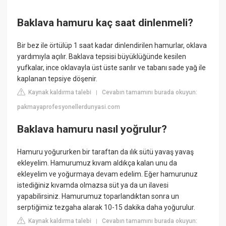
Baklava hamuru kaç saat dinlenmeli?
Bir bez ile örtülüp 1 saat kadar dinlendirilen hamurlar, oklava
yardımıyla açılır. Baklava tepsisi büyüklüğünde kesilen
yufkalar, ince oklavayla üst üste sarılır ve tabanı sade yağ ile
kaplanan tepsiye döşenir.
Kaynak kaldırma talebi
Cevabın tamamını burada okuyun:
|
pakmayaprofesyonellerdunyasi.com
Baklava hamuru nasıl yoğrulur?
Hamuru yoğururken bir taraftan da ılık sütü yavaş yavaş
ekleyelim. Hamurumuz kıvam aldıkça kalan unu da
ekleyelim ve yoğurmaya devam edelim. Eğer hamurunuz
istediğiniz kıvamda olmazsa süt ya da un ilavesi
yapabilirsiniz. Hamurumuz toparlandıktan sonra un
serptiğimiz tezgaha alarak 10-15 dakika daha yoğurulur.
Kaynak kaldırma talebi
Cevabın tamamını burada okuyun:
|