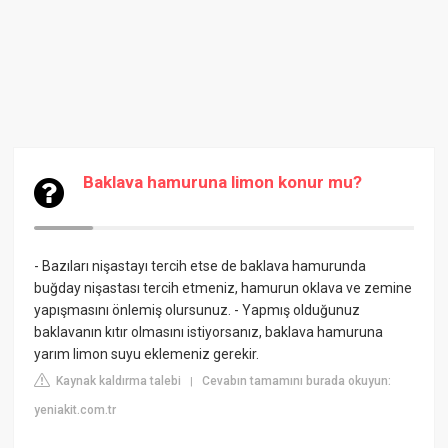
Baklava hamuruna limon konur mu?
- Bazıları nişastayı tercih etse de baklava hamurunda
buğday nişastası tercih etmeniz, hamurun oklava ve zemine
yapışmasını önlemiş olursunuz. - Yapmış olduğunuz
baklavanın kıtır olmasını istiyorsanız, baklava hamuruna
yarım limon suyu eklemeniz gerekir.
Kaynak kaldırma talebi
Cevabın tamamını burada okuyun:
|
yeniakit.com.tr