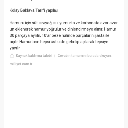
Kolay Baklava Tarifi yapılışı:
Hamuru için süt, sıvıyağ, su, yumurta ve karbonata azar azar
un eklenerek hamur yoğrulur ve dinlendirmeye alınır. Hamur
30 parçaya ayrılır, 10'ar beze halinde parçalar nişasta ile
açılır. Hamurların hepsi üst üste getirilip açılarak tepsiye
yayılır.
Kaynak kaldırma talebi
Cevabın tamamını burada okuyun:
|
milliyet.com.tr