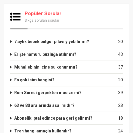
Popüler Sorular
Sıkça sorulan sorular
7 aylık bebek bulgur pilavı yiyebilir mi?
20
Erişte hamuru buzluğa atılır mı?
43
Muhallebinin icine su konur mu?
37
En çok isim hangisi?
20
Rum Suresi gerçekten mucize mi?
39
63 ve 80 aralarında asal mıdır?
28
Abonelik iptal edince para geri gelir mi?
18
Tren hangi amaçla kullanılır?
24