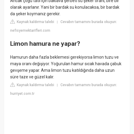
Ancak çoğu tatlı için baklava şerbeti su şeker oranı, bire bir
olarak ayarlanır. Yani bir bardak su konulacaksa, bir bardak
da şeker koymanız gerekir.
Kaynak kaldırma talebi
Cevabın tamamını burada okuyun:
|
nefisyemektarifleri.com
Limon hamura ne yapar?
Hamurun daha fazla beklemesi gerekiyorsa limon tuzu ve
maya oranı değişiyor. Yoğurulan hamur sıcak havada çabuk
gevşeme yapar. Ama limon tuzu katıldığında daha uzun
süre taze ve güzel kalır.
Kaynak kaldırma talebi
Cevabın tamamını burada okuyun:
|
hurriyet.com.tr