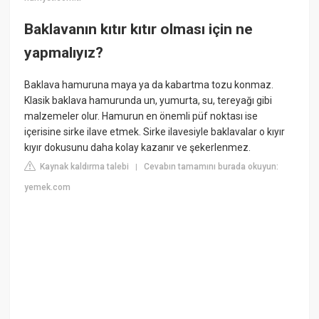
Baklavanın kıtır kıtır olması için ne
yapmalıyız?
Baklava hamuruna maya ya da kabartma tozu konmaz.
Klasik baklava hamurunda un, yumurta, su, tereyağı gibi
malzemeler olur. Hamurun en önemli püf noktası ise
içerisine sirke ilave etmek. Sirke ilavesiyle baklavalar o kıyır
kıyır dokusunu daha kolay kazanır ve şekerlenmez.
Kaynak kaldırma talebi
Cevabın tamamını burada okuyun:
|
yemek.com