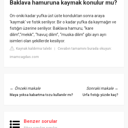
Baklava hamuruna kaymak konulur mu?
On-oniki kadar yufka üst üste konduktan sonra araya
'kaymak' ve fıstık seriliyor. Bir o kadar yufka da kaymağın ve
fıstığın üzerine seriliyor. Baklava hamuru; “kare
dilim”,”mekik”, “havuç dilim”, “muska dilim” gibi ayrı ayrı
isimleri olan şekillerde kesiliyor.
Kaynak kaldırma talebi
Cevabın tamamını burada okuyun:
|
imamcagdas.com
←
Önceki makale
Sonraki makale
→
Maya yoksa kabartma tozu kullanılır mı?
Urfa fıstığı yüzde kaç?
Benzer sorular
Sıkça sorulan sorular