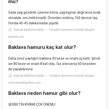
mu?
Sade yağ gezdirilir üzerine bolca, yağ kaynar değil ama sıcak
olmalıdır, onu belirtmiştik. Önceden ısıtılmış 160 derece taş
fırında 40-45 dakika kadar pişirilir.
Kaynak kaldırma talebi
Cevabın tamamını burada okuyun:
|
yemek.com
Baklava hamuru kaç kat olur?
Daha önce yaptığım baklava 30 beze ve onarlı üç kattı. Şimdi
ise 80 beze ve onarlı 8 kat oldu. Siz isterseniz 60 bezeden
de yapabilirsiniz.
Kaynak kaldırma talebi
Cevabın tamamını burada okuyun:
|
nefisyemektarifleri.com
Baklava neden hamur gibi olur?
ŞERBETİN KIVAMI ÇOK ÖNEMLİ