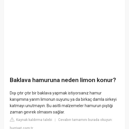
Baklava hamuruna neden limon konur?
Dışı çıtır çıtır bir baklava yapmak istiyorsanız hamur
karışımına yarım limonun suyunu ya da birkaç damla sirkeyi
katmayı unutmayın. Bu asitli malzemeler hamurun piştiği
zaman gevrek olmasını sağlar.
Kaynak kaldırma talebi
Cevabın tamamını burada okuyun:
|
hurriyet.com.tr