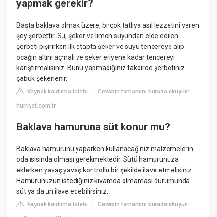
yapmak gerekir?
Başta baklava olmak üzere, birçok tatlıya asıl lezzetini veren
şey şerbettir. Su, şeker ve limon suyundan elde edilen
şerbeti pişirirken ilk etapta şeker ve suyu tencereye alıp
ocağın altını açmalı ve şeker eriyene kadar tencereyi
karıştırmalısınız. Bunu yapmadığınız takdirde şerbetiniz
çabuk şekerlenir.
Kaynak kaldırma talebi
Cevabın tamamını burada okuyun:
|
hurriyet.com.tr
Baklava hamuruna süt konur mu?
Baklava hamurunu yaparken kullanacağınız malzemelerin
oda ısısında olması gerekmektedir. Sütü hamurunuza
eklerken yavaş yavaş kontrollü bir şekilde ilave etmelisiniz.
Hamurunuzun istediğiniz kıvamda olmaması durumunda
süt ya da un ilave edebilirsiniz.
Kaynak kaldırma talebi
Cevabın tamamını burada okuyun:
|