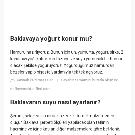
Baklavaya yoğurt konur mu?
Hamuru hazırlıyoruz. Bunun için un, yumurta, yoğurt, sirke, 2
kaşık sıvı yağ, kabartma tozunu ve suyu yumuşak bir hamur
olacak şekilde yoğuruyoruz. Yoğurduğumuz hamurdan
bezeler yapıp nişasta yardımıyla tek tek açıyoruz.
Kaynak kaldırma talebi
Cevabın tamamını burada okuyun:
|
nefisyemektarifleri.com
Baklavanın suyu nasıl ayarlanır?
Şerbet, şeker ve su olmak üzere iki temel malzemeden
oluşur. Baklava şerbeti ölçüleri yapılacak olan tatlının
hacmine ve içine katılan diğer malzemelere göre belirlenir.