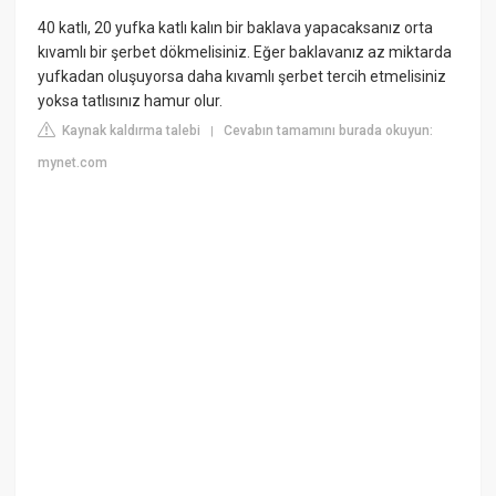
40 katlı, 20 yufka katlı kalın bir baklava yapacaksanız orta
kıvamlı bir şerbet dökmelisiniz. Eğer baklavanız az miktarda
yufkadan oluşuyorsa daha kıvamlı şerbet tercih etmelisiniz
yoksa tatlısınız hamur olur.
Kaynak kaldırma talebi
Cevabın tamamını burada okuyun:
|
mynet.com