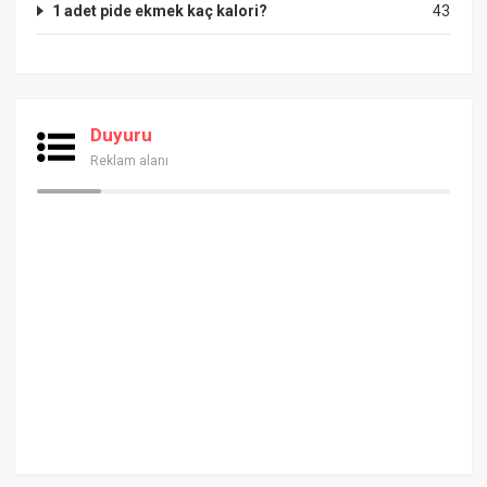
1 adet pide ekmek kaç kalori?
43
Duyuru
Reklam alanı