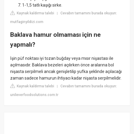
1-1,5 tatlı kaşığı sirke.
Kaynak kaldırma talebi
Cevabın tamamını burada okuyun:
|
mutfaginyildizi.com
Baklava hamur olmaması için ne
yapmalı?
İşin püf noktası iyi tozan buğday veya mısır nişastası ile
açılmasıdır. Baklava bezeleri açılırken önce aralarına bol
nişasta serpilmeli ancak genişletilip yufka şeklinde açılacağı
zaman sadece hamurun ihtiyacı kadar nişasta serpilmelidir.
Kaynak kaldırma talebi
Cevabın tamamını burada okuyun:
|
unileverfoodsolutions.com.tr