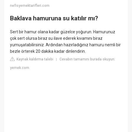
nefisyemektarifleri.com
Baklava hamuruna su katılır mı?
Sert bir hamur olana kadar güzelce yoğurun. Hamurunuz
çok sert olursa biraz su ilave ederek kıvamını biraz
yumuşatabilirsiniz. Ardından hazırladığınız hamuru nemli bir
bezle örterek 20 dakika kadar dinlendirin.
Kaynak kaldırma talebi
Cevabın tamamını burada okuyun:
|
yemek.com