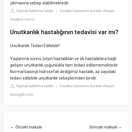
çıkmasına sebep olabilmektedir.
Kaynak kaldırma talebi
Cevabın tamamını burada okuyun:
|
medipol.com.tr
Unutkanlık hastalığının tedavisi var mı?
Unutkanlık Tedavi Edilebilir!
Yaşlanma süreci, beyin hastalıkları ve ek hastalıklara bağlı
gelişen unutkanlık çoğunlukla tam tedavi edilememektedir.
Normal basınçlı hidrosefali dediğimiz hastalık, az sayıdaki
tedavi edilebilir unutkanlık sebeplerinden biridir.
Kaynak kaldırma talebi
Cevabın tamamını burada okuyun:
|
atasaglik.com
←
Önceki makale
Sonraki makale
→