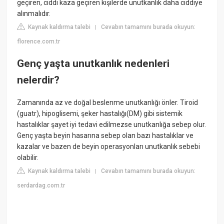
geçiren, ciddi kaza geçiren kişilerde unutkanlık daha ciddiye
alınmalıdır.
Kaynak kaldırma talebi
Cevabın tamamını burada okuyun:
|
florence.com.tr
Genç yaşta unutkanlık nedenleri
nelerdir?
Zamanında az ve doğal beslenme unutkanlığı önler. Tiroid
(guatr), hipoglisemi, şeker hastalığı(DM) gibi sistemik
hastalıklar şayet iyi tedavi edilmezse unutkanlığa sebep olur.
Genç yaşta beyin hasarına sebep olan bazı hastalıklar ve
kazalar ve bazen de beyin operasyonları unutkanlık sebebi
olabilir.
Kaynak kaldırma talebi
Cevabın tamamını burada okuyun:
|
serdardag.com.tr