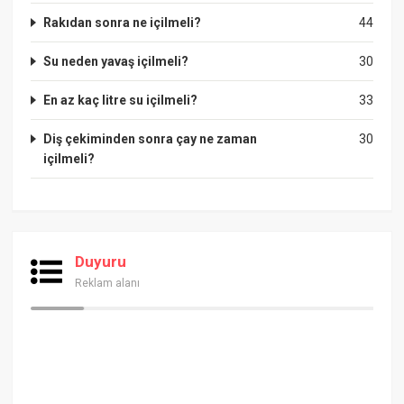
Rakıdan sonra ne içilmeli?
44
Su neden yavaş içilmeli?
30
En az kaç litre su içilmeli?
33
Diş çekiminden sonra çay ne zaman
30
içilmeli?
Duyuru
Reklam alanı