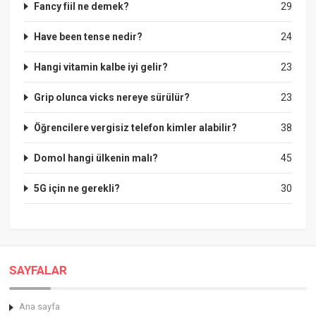
Fancy fiil ne demek?
29
Have been tense nedir?
24
Hangi vitamin kalbe iyi gelir?
23
Grip olunca vicks nereye sürülür?
23
Öğrencilere vergisiz telefon kimler alabilir?
38
Domol hangi ülkenin malı?
45
5G için ne gerekli?
30
SAYFALAR
Ana sayfa