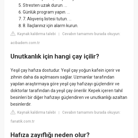
Stresten uzak durun. ...
Günlük program yapın. ...
7. Alışveriş listesi tutun. ...
8. İlaçlarınız için alarm kurun.
Kaynak kaldırma talebi
Cevabın tamamını burada okuyun:
|
acibadem.com.tr
Unutkanlık için hangi çay içilir?
Yeşil çay hafıza dostudur. Yeşil çay yoğun kafein içerir ve
zihnin daha da açılmasını sağlar. Uzmanlar tarafından
yapılan araştırmaya göre yeşil çay hafızayı güçlendirir ve
doktorlar tarafından da yeşil çay önerilir. Kepek içeren tahıl
besinleri bir diğer hafızayı güçlendiren ve unutkanlığı azaltan
besinlerdir.
Kaynak kaldırma talebi
Cevabın tamamını burada okuyun:
|
fanatik.com.tr
Hafıza zayıflığı neden olur?