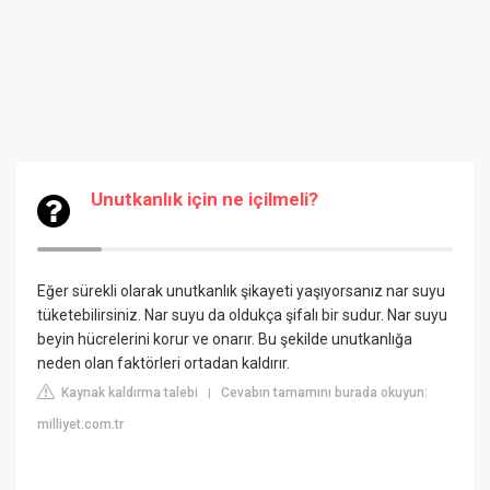
Unutkanlık için ne içilmeli?
Eğer sürekli olarak unutkanlık şikayeti yaşıyorsanız nar suyu
tüketebilirsiniz. Nar suyu da oldukça şifalı bir sudur. Nar suyu
beyin hücrelerini korur ve onarır. Bu şekilde unutkanlığa
neden olan faktörleri ortadan kaldırır.
Kaynak kaldırma talebi
Cevabın tamamını burada okuyun:
|
milliyet.com.tr