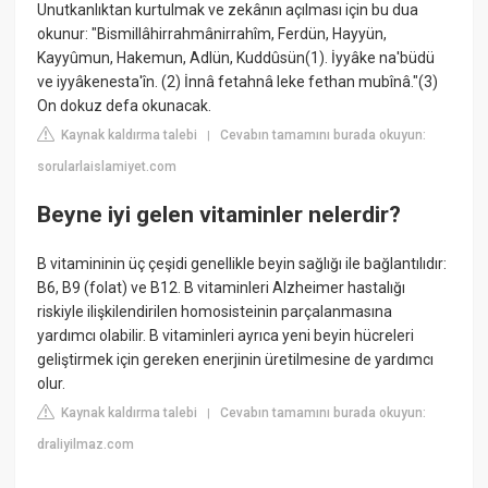
Unutkanlıktan kurtulmak ve zekânın açılması için bu dua
okunur: "Bismillâhirrahmânirrahîm, Ferdün, Hayyün,
Kayyûmun, Hakemun, Adlün, Kuddûsün(1). İyyâke na'büdü
ve iyyâkenesta'în. (2) İnnâ fetahnâ leke fethan mubînâ."(3)
On dokuz defa okunacak.
Kaynak kaldırma talebi
Cevabın tamamını burada okuyun:
|
sorularlaislamiyet.com
Beyne iyi gelen vitaminler nelerdir?
B vitamininin üç çeşidi genellikle beyin sağlığı ile bağlantılıdır:
B6, B9 (folat) ve B12. B vitaminleri Alzheimer hastalığı
riskiyle ilişkilendirilen homosisteinin parçalanmasına
yardımcı olabilir. B vitaminleri ayrıca yeni beyin hücreleri
geliştirmek için gereken enerjinin üretilmesine de yardımcı
olur.
Kaynak kaldırma talebi
Cevabın tamamını burada okuyun:
|
draliyilmaz.com