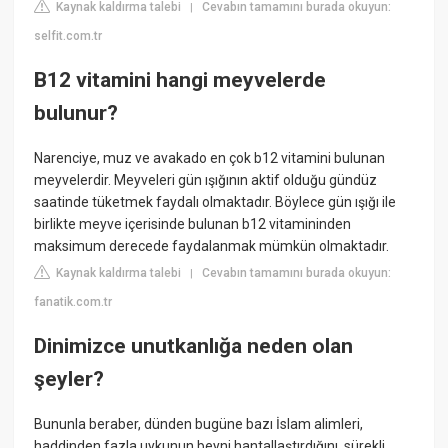
Kaynak kaldırma talebi
Cevabın tamamını burada okuyun:
|
selfit.com.tr
B12 vitamini hangi meyvelerde
bulunur?
Narenciye, muz ve avakado en çok b12 vitamini bulunan
meyvelerdir. Meyveleri gün ışığının aktif olduğu gündüz
saatinde tüketmek faydalı olmaktadır. Böylece gün ışığı ile
birlikte meyve içerisinde bulunan b12 vitamininden
maksimum derecede faydalanmak mümkün olmaktadır.
Kaynak kaldırma talebi
Cevabın tamamını burada okuyun:
|
fanatik.com.tr
Dinimizce unutkanlığa neden olan
şeyler?
Bununla beraber, dünden bugüne bazı İslam alimleri,
haddinden fazla uykunun beyni hantallaştırdığını, sürekli