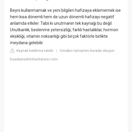
Beyni kullanmamak ve yeni bilgileri hafızaya eklememek ise
hem kısa dönemli hem de uzun dönemli hafızayı negatif
anlamda etkiler. Tabii ki unutmanın tek kaynağı bu değil.
Unutkanlık; beslenme yetersizliği, farklı hastalıklar, hormon
eksikliği, vitamin noksanlığı gibi birçok faktörle birlikte
meydana gelebilir.
Kaynak kaldırma talebi
Cevabın tamamını burada okuyun:
|
buyukanadoluhastanesi.com