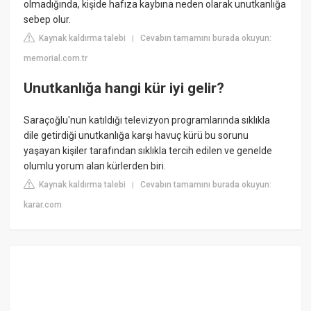
olmadığında, kişide hafıza kaybına neden olarak unutkanlığa
sebep olur.
Kaynak kaldırma talebi
Cevabın tamamını burada okuyun:
|
memorial.com.tr
Unutkanlığa hangi kür iyi gelir?
Saraçoğlu'nun katıldığı televizyon programlarında sıklıkla
dile getirdiği unutkanlığa karşı havuç kürü bu sorunu
yaşayan kişiler tarafından sıklıkla tercih edilen ve genelde
olumlu yorum alan kürlerden biri.
Kaynak kaldırma talebi
Cevabın tamamını burada okuyun:
|
karar.com