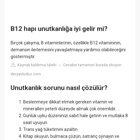
B12 hapı unutkanlığa iyi gelir mi?
Birçok çalışma, B vitaminlerinin, özellikle B12 vitamininin,
demansın ilerlemesini yavaşlatmaya yardımcı olabileceğini
göstermiştir.
Kaynak kaldırma talebi
Cevabın tamamını burada okuyun:
|
deryauluduz.com
Unutkanlık sorunu nasıl çözülür?
Beslenmeye dikkat etmek gereken vitamin ve
mineralleri yeterli düzeyde almak çok önemlidir. ...
Günlük uyku düzeninizi sabit hale getirin ve mutlaka 8
saat uyuyun.
Trans yağ tüketimini azaltın.
Kitap okuyun, bulmaca çözün, satranç oynayın ve