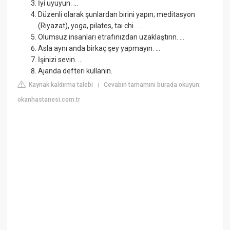
İyi uyuyun. ...
Düzenli olarak şunlardan birini yapın; meditasyon
(Riyazat), yoga, pilates, tai chi. ...
Olumsuz insanları etrafınızdan uzaklaştırın. ...
Asla aynı anda birkaç şey yapmayın. ...
İşinizi sevin. ...
Ajanda defteri kullanın.
Kaynak kaldırma talebi
Cevabın tamamını burada okuyun:
|
okanhastanesi.com.tr