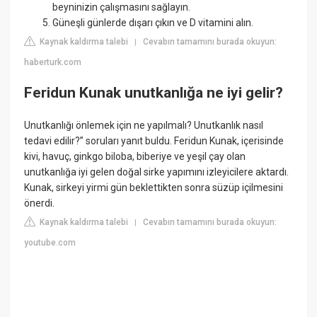
beyninizin çalışmasını sağlayın.
Güneşli günlerde dışarı çıkın ve D vitamini alın.
Kaynak kaldırma talebi
Cevabın tamamını burada okuyun:
|
haberturk.com
Feridun Kunak unutkanlığa ne iyi gelir?
Unutkanlığı önlemek için ne yapılmalı? Unutkanlık nasıl
tedavi edilir?” soruları yanıt buldu. Feridun Kunak, içerisinde
kivi, havuç, ginkgo biloba, biberiye ve yeşil çay olan
unutkanlığa iyi gelen doğal sirke yapımını izleyicilere aktardı.
Kunak, sirkeyi yirmi gün beklettikten sonra süzüp içilmesini
önerdi.
Kaynak kaldırma talebi
Cevabın tamamını burada okuyun:
|
youtube.com