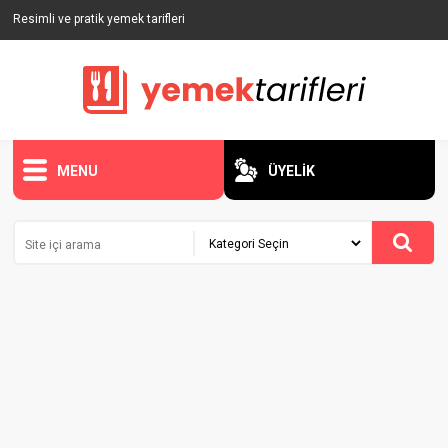
Resimli ve pratik yemek tarifleri
MENU
ÜYELİK