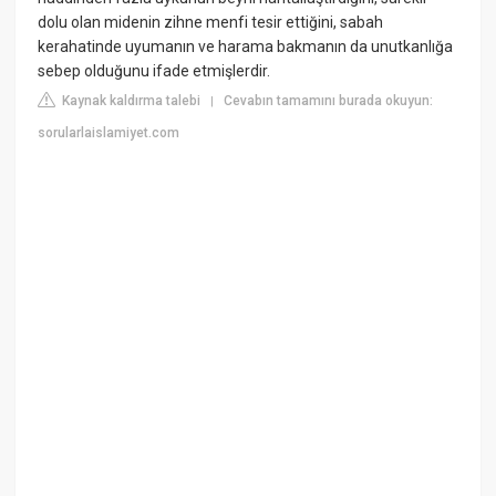
dolu olan midenin zihne menfi tesir ettiğini, sabah
kerahatinde uyumanın ve harama bakmanın da unutkanlığa
sebep olduğunu ifade etmişlerdir.
Kaynak kaldırma talebi
Cevabın tamamını burada okuyun:
|
sorularlaislamiyet.com