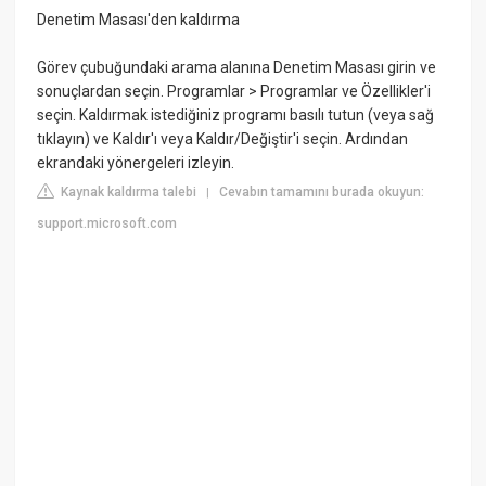
Denetim Masası'den kaldırma
Görev çubuğundaki arama alanına Denetim Masası girin ve
sonuçlardan seçin. Programlar > Programlar ve Özellikler'i
seçin. Kaldırmak istediğiniz programı basılı tutun (veya sağ
tıklayın) ve Kaldır'ı veya Kaldır/Değiştir'i seçin. Ardından
ekrandaki yönergeleri izleyin.
Kaynak kaldırma talebi
Cevabın tamamını burada okuyun:
|
support.microsoft.com