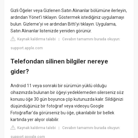
Gizli Öğeler veya Gizlenen Satın Alınanlar bölümüne ilerleyin,
ardından Yönet'i tıklayın. Göstermek istediğiniz uygulamayı
bulun. Gizleme'yi ve ardından Bitti'yi tıklayın. Uygulama,
Satın Alınanlar listenizde yeniden görünür.
Kaynak kaldırma talebi
Cevabın tamamını burada okuyun:
|
support.apple.com
Telefondan silinen bilgiler nereye
gider?
Android 11 veya sonraki bir sürümün yüklü olduğu
cihazınızda bulunan bir öğeyi yedeklemeden silerseniz söz
konusu öğe 30 gün boyunca çöp kutunuzda kalır. Sildiğinizi
düşündüğünüz bir fotoğraf veya videoyu Google
Fotoğraflar'da görürseniz bu öğe, çıkarılabilir bir bellek
kartında yer alıyor olabilir.
Kaynak kaldırma talebi
Cevabın tamamını burada okuyun:
|
support.google.com