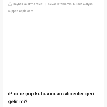
Kaynak kaldırma talebi
Cevabın tamamını burada okuyun:
|
support.apple.com
iPhone çöp kutusundan silinenler geri
gelir mi?