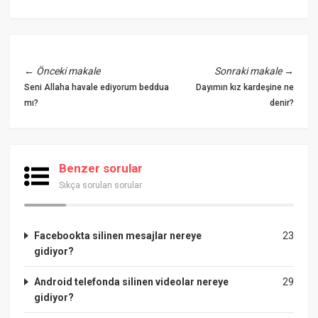
←
Önceki makale
Sonraki makale
→
Seni Allaha havale ediyorum beddua
Dayımın kız kardeşine ne
mı?
denir?
Benzer sorular
Sıkça sorulan sorular
Facebookta silinen mesajlar nereye
23
gidiyor?
Android telefonda silinen videolar nereye
29
gidiyor?