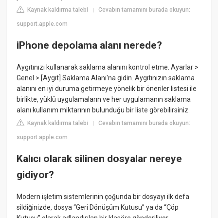
Kaynak kaldırma talebi
Cevabın tamamını burada okuyun:
|
support.apple.com
iPhone depolama alanı nerede?
Aygıtınızı kullanarak saklama alanını kontrol etme. Ayarlar >
Genel > [Aygıt] Saklama Alanı'na gidin. Aygıtınızın saklama
alanını en iyi duruma getirmeye yönelik bir öneriler listesi ile
birlikte, yüklü uygulamaların ve her uygulamanın saklama
alanı kullanım miktarının bulunduğu bir liste görebilirsiniz.
Kaynak kaldırma talebi
Cevabın tamamını burada okuyun:
|
support.apple.com
Kalıcı olarak silinen dosyalar nereye
gidiyor?
Modern işletim sistemlerinin çoğunda bir dosyayı ilk defa
sildiğinizde, dosya “Geri Dönüşüm Kutusu” ya da “Çöp