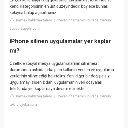
En çok kullandığınız uygulamalar ekranın üst tarafında ve
kendi kategorisinin en üst düzeyindedir, böylece bunları
kolayca bulup açabilirsiniz.
Kaynak kaldırma talebi
Cevabın tamamını burada okuyun:
|
support.apple.com
iPhone silinen uygulamalar yer kaplar
mı?
Özellikle sosyal medya uygulamalarının silinmesi
durumunda aslında arka plan kullanıcı verileri ve uygulama
verilerinin silinmediği belirtelim. Yani diğer bir değişle siz
uygulamayı silseniz dahi uygulamanın veri dosyaları
telefonda yer kaplamaya devam etmekte.
Kaynak kaldırma talebi
Cevabın tamamını burada okuyun:
|
teknolojioku.com