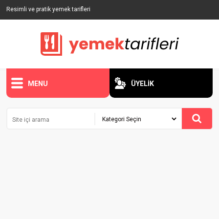
Resimli ve pratik yemek tarifleri
MENU
ÜYELİK