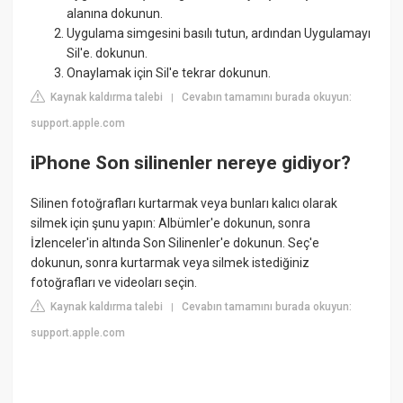
alanına dokunun.
Uygulama simgesini basılı tutun, ardından Uygulamayı
Sil'e. dokunun.
Onaylamak için Sil'e tekrar dokunun.
Kaynak kaldırma talebi
Cevabın tamamını burada okuyun:
|
support.apple.com
iPhone Son silinenler nereye gidiyor?
Silinen fotoğrafları kurtarmak veya bunları kalıcı olarak
silmek için şunu yapın: Albümler'e dokunun, sonra
İzlenceler'in altında Son Silinenler'e dokunun. Seç'e
dokunun, sonra kurtarmak veya silmek istediğiniz
fotoğrafları ve videoları seçin.
Kaynak kaldırma talebi
Cevabın tamamını burada okuyun:
|
support.apple.com