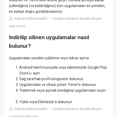
yüklediğiniz (ve kaldırdığınız) tüm uygulamaları en yeniden,
en eskiye doğru görebileceksiniz.
Kaynak kaldırma talebi
Cevabın tamamını burada okuyun:
|
chip.com.tr
Indirilip silinen uygulamalar nasıl
bulunur?
Uygulamaları yeniden yükleme veya tekrar açma
Android telefonunuzda veya tabletinizde Google Play
Store'u. açın.
Sağ taraftaki profil simgesine dokunun.
Uygulamaları ve cihazı yönet. Yönet'e dokunun.
Yüklemek veya açmak istediğiniz uygulamaları seçin.
...
Yükle veya Etkinleştir'e dokunun.
Kaynak kaldırma talebi
Cevabın tamamını burada okuyun:
|
support.google.com