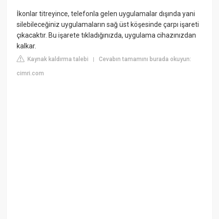
İkonlar titreyince, telefonla gelen uygulamalar dışında yani
silebileceğiniz uygulamaların sağ üst köşesinde çarpı işareti
çıkacaktır. Bu işarete tıkladığınızda, uygulama cihazınızdan
kalkar.
Kaynak kaldırma talebi
Cevabın tamamını burada okuyun:
|
cimri.com