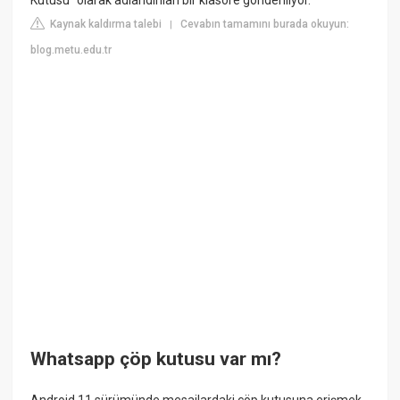
Kutusu” olarak adlandırılan bir klasöre gönderiliyor.
Kaynak kaldırma talebi
Cevabın tamamını burada okuyun:
|
blog.metu.edu.tr
Whatsapp çöp kutusu var mı?
Android 11 sürümünde mesajlardaki çöp kutusuna erişmek