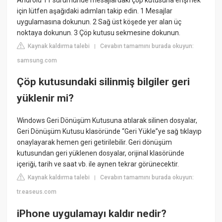
için lütfen aşağıdaki adımları takip edin. 1 Mesajlar
uygulamasına dokunun. 2 Sağ üst köşede yer alan üç
noktaya dokunun. 3 Çöp kutusu sekmesine dokunun.
Kaynak kaldırma talebi
Cevabın tamamını burada okuyun:
|
samsung.com
Çöp kutusundaki silinmiş bilgiler geri
yüklenir mi?
Windows Geri Dönüşüm Kutusuna atılarak silinen dosyalar,
Geri Dönüşüm Kutusu klasöründe “Geri Yükle”ye sağ tıklayıp
onaylayarak hemen geri getirilebilir. Geri dönüşüm
kutusundan geri yüklenen dosyalar, orijinal klasöründe
içeriği, tarih ve saat vb. ile aynen tekrar görünecektir.
Kaynak kaldırma talebi
Cevabın tamamını burada okuyun:
|
tr.easeus.com
iPhone uygulamayı kaldır nedir?