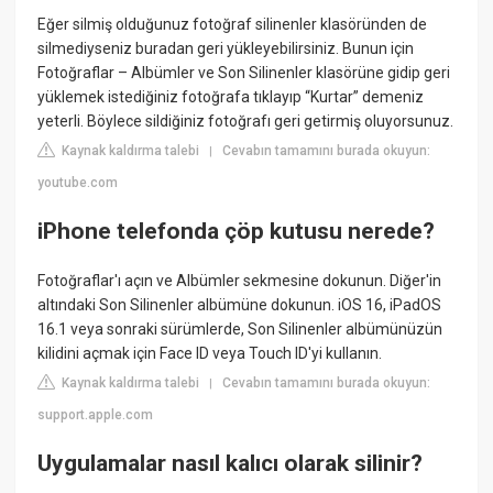
Eğer silmiş olduğunuz fotoğraf silinenler klasöründen de
silmediyseniz buradan geri yükleyebilirsiniz. Bunun için
Fotoğraflar – Albümler ve Son Silinenler klasörüne gidip geri
yüklemek istediğiniz fotoğrafa tıklayıp “Kurtar” demeniz
yeterli. Böylece sildiğiniz fotoğrafı geri getirmiş oluyorsunuz.
Kaynak kaldırma talebi
Cevabın tamamını burada okuyun:
|
youtube.com
iPhone telefonda çöp kutusu nerede?
Fotoğraflar'ı açın ve Albümler sekmesine dokunun. Diğer'in
altındaki Son Silinenler albümüne dokunun. iOS 16, iPadOS
16.1 veya sonraki sürümlerde, Son Silinenler albümünüzün
kilidini açmak için Face ID veya Touch ID'yi kullanın.
Kaynak kaldırma talebi
Cevabın tamamını burada okuyun:
|
support.apple.com
Uygulamalar nasıl kalıcı olarak silinir?