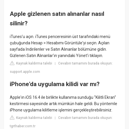
Apple gizlenen satın alınanlar nasıl
silinir?
iTunes'u açın. iTunes penceresinin üst tarafındaki menü
çubuğunda Hesap > Hesabımı Görüntüle'yi seçin. Açılan
sayfada İndirilenler ve Satın Alınanlar bölümüne gidin.
Gizlenen Satın Alınanlar'ın yanındaki Yönet'i tıklayın.
Kaynak kaldırma talebi
Cevabın tamamını burada okuyun:
|
support.apple.com
iPhone'da uygulama kilidi var mı?
Apple'ın iOS 16.4 ile birlikte kullanıma sunduğu "Kilitli Ekran"
kestirmesi sayesinde artık mümkün hale geldi. Bu yöntemle
iPhone uygulama kilitleme işlemini gerçekleştirebilirsiniz.
Kaynak kaldırma talebi
Cevabın tamamını burada okuyun:
|
tgrthaber.com.tr