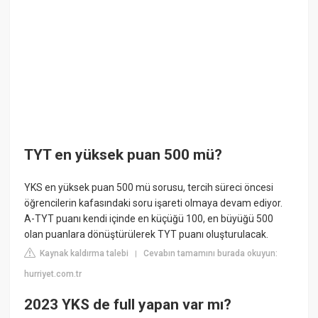
TYT en yüksek puan 500 mü?
YKS en yüksek puan 500 mü sorusu, tercih süreci öncesi
öğrencilerin kafasındaki soru işareti olmaya devam ediyor.
A-TYT puanı kendi içinde en küçüğü 100, en büyüğü 500
olan puanlara dönüştürülerek TYT puanı oluşturulacak.
Kaynak kaldırma talebi
Cevabın tamamını burada okuyun:
|
hurriyet.com.tr
2023 YKS de full yapan var mı?