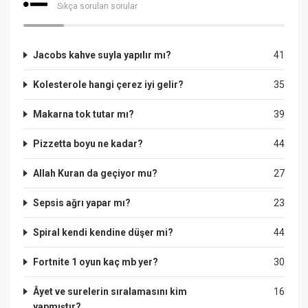
Sıkça sorulan sorular
Jacobs kahve suyla yapılır mı?
41
Kolesterole hangi çerez iyi gelir?
35
Makarna tok tutar mı?
39
Pizzetta boyu ne kadar?
44
Allah Kuran da geçiyor mu?
27
Sepsis ağrı yapar mı?
23
Spiral kendi kendine düşer mi?
44
Fortnite 1 oyun kaç mb yer?
30
Âyet ve surelerin sıralamasını kim
16
yapmıştır?