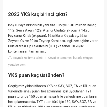
2023 YKS kaç birinci çıktı?
Beş Türkiye birincisinin yanı sıra Türkiye 6.'sı Emirhan Başer,
11.'si Serra Aygın, 12.'si Atanur Uludağ (ek puan), 14.'sü
Feyzanur Kırlak (ek puan), 16.'sı Ebrar Özyalvaç, 26.'sı
Zeynep Öz ve 30.'su Zeynep Karakoca; İngilizce eğitim veren
Uluslararası Tıp Fakültesini (UTF) kazandı. 10 kişilik
kontenjanının tamamını ...
Kaynak kaldırma talebi
Cevabın tamamını burada okuyun:
|
youtube.com
YKS puan kaç üstünden?
Geçtiğimiz yıldan itibaren YKS'de SAY, SÖZ, EA ve DİL puan
türlerinde sınav puanı hesaplanması için uygulanan TYT
puan türünde 150 puan alma şartı ile yerleştirme puanlarının
hesaplanmasında; TYT puan türü için 150, SAY, SÖZ, EA ve