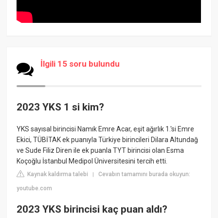
İlgili 15 soru bulundu
2023 YKS 1 si kim?
YKS sayısal birincisi Namık Emre Acar, eşit ağırlık 1.'si Emre
Ekici, TÜBİTAK ek puanıyla Türkiye birincileri Dilara Altundağ
ve Sude Filiz Diren ile ek puanla TYT birincisi olan Esma
Koçoğlu İstanbul Medipol Üniversitesini tercih etti.
Kaynak kaldırma talebi
Cevabın tamamını burada okuyun:
|
youtube.com
2023 YKS birincisi kaç puan aldı?