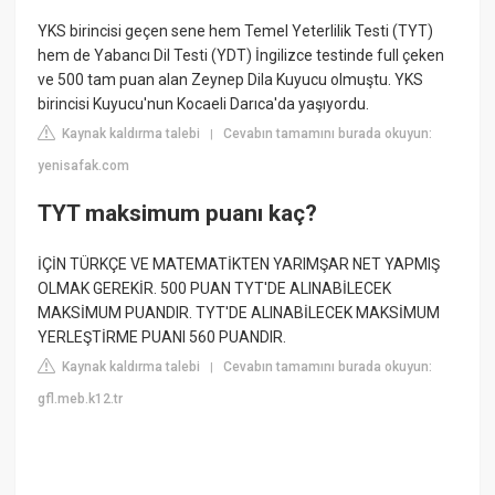
YKS birincisi geçen sene hem Temel Yeterlilik Testi (TYT)
hem de Yabancı Dil Testi (YDT) İngilizce testinde full çeken
ve 500 tam puan alan Zeynep Dila Kuyucu olmuştu. YKS
birincisi Kuyucu'nun Kocaeli Darıca'da yaşıyordu.
Kaynak kaldırma talebi
Cevabın tamamını burada okuyun:
|
yenisafak.com
TYT maksimum puanı kaç?
İÇİN TÜRKÇE VE MATEMATİKTEN YARIMŞAR NET YAPMIŞ
OLMAK GEREKİR. 500 PUAN TYT'DE ALINABİLECEK
MAKSİMUM PUANDIR. TYT'DE ALINABİLECEK MAKSİMUM
YERLEŞTİRME PUANI 560 PUANDIR.
Kaynak kaldırma talebi
Cevabın tamamını burada okuyun:
|
gfl.meb.k12.tr