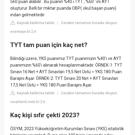
560 puan alabilir . Bu puanın %40 ı TYT , %60 ' ını AYT
oluşturur. Belli bir miktar puanda OBP( okul başarı puanı)
ından gelmektedir.
Kaynak kaldırma talebi
Cevabın tamamını burada okuyun:
|
esentepe.k12.tr
TYT tam puan için kaç net?
Bilindiği üzere, YKS puanımız TYT puanımızın %40'ı ve AYT
puanımızın %60'ı alınarak hesaplanmaktadır. ÖRNEK-1: TYT
Sınavı 16 Net + AYT Sınavları 19,5 Net Üstü = YKS 180 Puan
Barajını Aşar. ÖRNEK-2: TYT Sınavı 20 Net + AYT Sınavları
17,5 Net Üstü = YKS 180 Puan Barajını Aşar.
Kaynak kaldırma talebi
Cevabın tamamını burada okuyun:
|
cinarlieml.meb.k12.tr
Kaç kişi sıfır çekti 2023?
ÖSYM, 2023 Yükseköğretim Kurumları Sınavı (YKS) istatistik