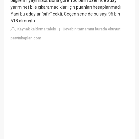
bilgilerini yayımladı. Buna göre 100 binin üzerinde aday
yarım net bile çıkaramadıkları için puanları hesaplanmadı.
Yani bu adaylar “sıfır” çekti. Geçen sene de bu sayı 96 bin
518 olmuştu.
Kaynak kaldırma talebi
Cevabın tamamını burada okuyun:
|
pervinkaplan.com