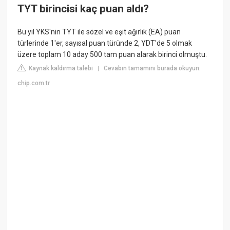
TYT birincisi kaç puan aldı?
Bu yıl YKS'nin TYT ile sözel ve eşit ağırlık (EA) puan
türlerinde 1'er, sayısal puan türünde 2, YDT'de 5 olmak
üzere toplam 10 aday 500 tam puan alarak birinci olmuştu.
Kaynak kaldırma talebi
Cevabın tamamını burada okuyun:
|
chip.com.tr