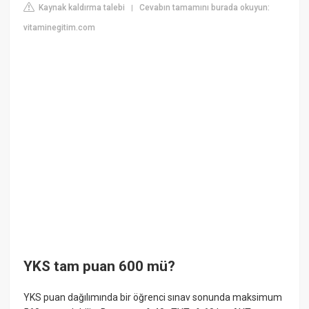
Kaynak kaldırma talebi
Cevabın tamamını burada okuyun:
|
vitaminegitim.com
YKS tam puan 600 mü?
YKS puan dağılımında bir öğrenci sınav sonunda maksimum