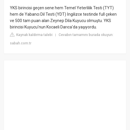
YKS birincisi geçen sene hem Temel Yeterlilik Testi (TYT)
hem de Yabancı Dil Testi (YDT) İngilizce testinde full çeken
ve 500 tam puan alan Zeynep Dila Kuyucu olmuştu. YKS
birincisi Kuyucu'nun Kocaeli Darıca'da yaşıyordu.
Kaynak kaldırma talebi
Cevabın tamamını burada okuyun:
|
sabah.com.tr