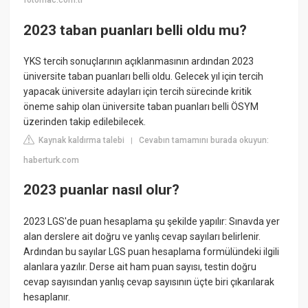
fotomac.com.tr
2023 taban puanları belli oldu mu?
YKS tercih sonuçlarının açıklanmasının ardından 2023
üniversite taban puanları belli oldu. Gelecek yıl için tercih
yapacak üniversite adayları için tercih sürecinde kritik
öneme sahip olan üniversite taban puanları belli ÖSYM
üzerinden takip edilebilecek.
Kaynak kaldırma talebi
Cevabın tamamını burada okuyun:
|
haberturk.com
2023 puanlar nasıl olur?
2023 LGS'de puan hesaplama şu şekilde yapılır: Sınavda yer
alan derslere ait doğru ve yanlış cevap sayıları belirlenir.
Ardından bu sayılar LGS puan hesaplama formülündeki ilgili
alanlara yazılır. Derse ait ham puan sayısı, testin doğru
cevap sayısından yanlış cevap sayısının üçte biri çıkarılarak
hesaplanır.