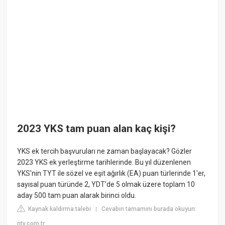
2023 YKS tam puan alan kaç kişi?
YKS ek tercih başvuruları ne zaman başlayacak? Gözler
2023 YKS ek yerleştirme tarihlerinde. Bu yıl düzenlenen
YKS'nin TYT ile sözel ve eşit ağırlık (EA) puan türlerinde 1'er,
sayısal puan türünde 2, YDT'de 5 olmak üzere toplam 10
aday 500 tam puan alarak birinci oldu.
Kaynak kaldırma talebi
Cevabın tamamını burada okuyun:
|
ntv.com.tr