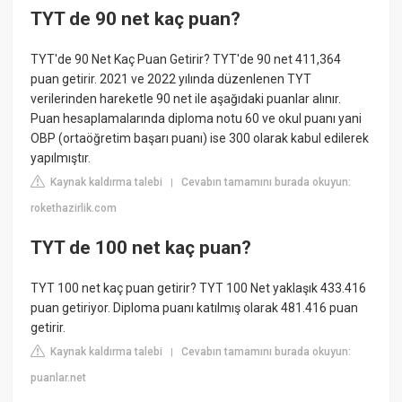
TYT de 90 net kaç puan?
TYT'de 90 Net Kaç Puan Getirir? TYT'de 90 net 411,364
puan getirir. 2021 ve 2022 yılında düzenlenen TYT
verilerinden hareketle 90 net ile aşağıdaki puanlar alınır.
Puan hesaplamalarında diploma notu 60 ve okul puanı yani
OBP (ortaöğretim başarı puanı) ise 300 olarak kabul edilerek
yapılmıştır.
Kaynak kaldırma talebi
Cevabın tamamını burada okuyun:
|
rokethazirlik.com
TYT de 100 net kaç puan?
TYT 100 net kaç puan getirir? TYT 100 Net yaklaşık 433.416
puan getiriyor. Diploma puanı katılmış olarak 481.416 puan
getirir.
Kaynak kaldırma talebi
Cevabın tamamını burada okuyun:
|
puanlar.net