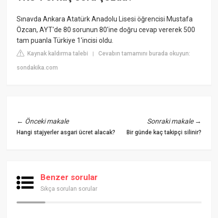
Sınavda Ankara Atatürk Anadolu Lisesi öğrencisi Mustafa
Özcan, AYT'de 80 sorunun 80'ine doğru cevap vererek 500
tam puanla Türkiye 1'incisi oldu.
Kaynak kaldırma talebi
Cevabın tamamını burada okuyun:
|
sondakika.com
←
Önceki makale
Sonraki makale
→
Hangi stajyerler asgari ücret alacak?
Bir günde kaç takipçi silinir?
Benzer sorular
Sıkça sorulan sorular