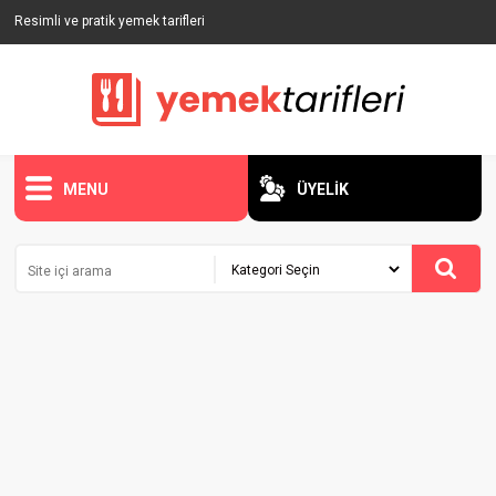
Resimli ve pratik yemek tarifleri
MENU
ÜYELİK