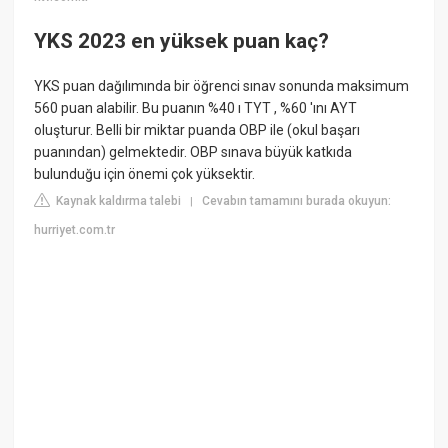
YKS 2023 en yüksek puan kaç?
YKS puan dağılımında bir öğrenci sınav sonunda maksimum
560 puan alabilir. Bu puanın %40 ı TYT , %60 'ını AYT
oluşturur. Belli bir miktar puanda OBP ile (okul başarı
puanından) gelmektedir. OBP sınava büyük katkıda
bulunduğu için önemi çok yüksektir.
Kaynak kaldırma talebi
Cevabın tamamını burada okuyun:
|
hurriyet.com.tr