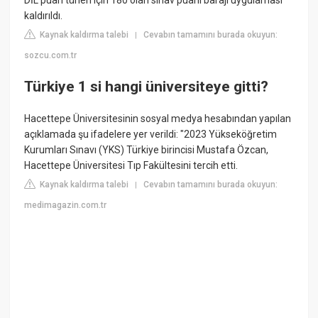
DİL puan türleri için 180 olan sınav puanı barajı uygulaması
kaldırıldı.
Kaynak kaldırma talebi
Cevabın tamamını burada okuyun:
|
sozcu.com.tr
Türkiye 1 si hangi üniversiteye gitti?
Hacettepe Üniversitesinin sosyal medya hesabından yapılan
açıklamada şu ifadelere yer verildi: "2023 Yükseköğretim
Kurumları Sınavı (YKS) Türkiye birincisi Mustafa Özcan,
Hacettepe Üniversitesi Tıp Fakültesini tercih etti.
Kaynak kaldırma talebi
Cevabın tamamını burada okuyun:
|
medimagazin.com.tr