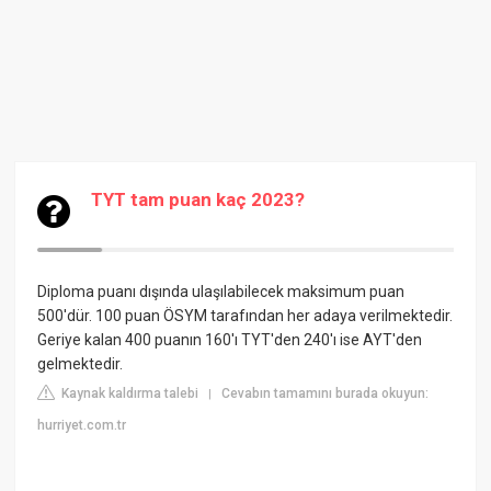
TYT tam puan kaç 2023?
Diploma puanı dışında ulaşılabilecek maksimum puan
500'dür. 100 puan ÖSYM tarafından her adaya verilmektedir.
Geriye kalan 400 puanın 160'ı TYT'den 240'ı ise AYT'den
gelmektedir.
Kaynak kaldırma talebi
Cevabın tamamını burada okuyun:
|
hurriyet.com.tr