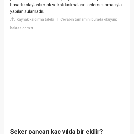
hasadı kolaylaştırmak ve kök kırılmalarını önlemek amacıyla
yapılan sulamadır.
Kaynak kaldırma talebi
Cevabın tamamını burada okuyun:
|
hektas.com.tr
Şeker pancarı kaç yılda bir ekilir?