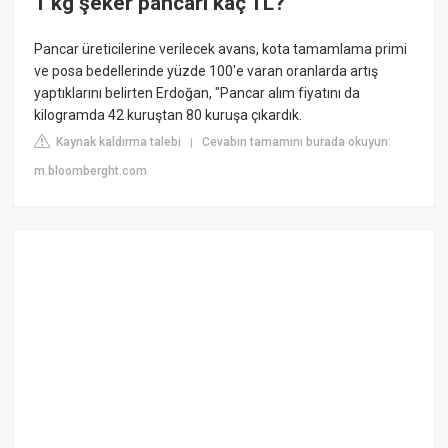
1 kg şeker pancarı kaç TL?
Pancar üreticilerine verilecek avans, kota tamamlama primi
ve posa bedellerinde yüzde 100'e varan oranlarda artış
yaptıklarını belirten Erdoğan, "Pancar alım fiyatını da
kilogramda 42 kuruştan 80 kuruşa çıkardık.
Kaynak kaldırma talebi
Cevabın tamamını burada okuyun:
|
m.bloomberght.com