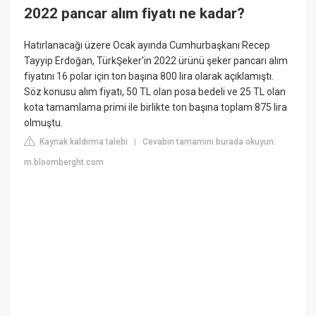
2022 pancar alım fiyatı ne kadar?
Hatırlanacağı üzere Ocak ayında Cumhurbaşkanı Recep
Tayyip Erdoğan, TürkŞeker'in 2022 ürünü şeker pancarı alım
fiyatını 16 polar için ton başına 800 lira olarak açıklamıştı.
Söz konusu alım fiyatı, 50 TL olan posa bedeli ve 25 TL olan
kota tamamlama primi ile birlikte ton başına toplam 875 lira
olmuştu.
Kaynak kaldırma talebi
Cevabın tamamını burada okuyun:
|
m.bloomberght.com