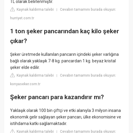
TL olarak belirlenmiştir.
Kaynak kaldırma talebi
Cevabın tamamını burada okuyun:
|
hurriyet.com.tr
1 ton şeker pancarından kaç kilo şeker
çıkar?
Şeker üretmede kullanılan pancarın içindeki şeker varlığına
bağlı olarak yaklaşık 7-8 kg. pancardan 1 kg. beyaz kristal
şeker elde edilir.
Kaynak kaldırma talebi
Cevabın tamamını burada okuyun:
|
konyaseker.com.tr
Şeker pancarı para kazandırır mı?
Yaklaşık olarak 100 bin çiftçi ve etki alanıyla 3 milyon insana
ekonomik gelir sağlayan şeker pancarı, ülke ekonomisine ve
istihdama katkı sağlamaktadır.
Kaynak kaldırma talebi
Cevabın tamamını burada okuyun:
|