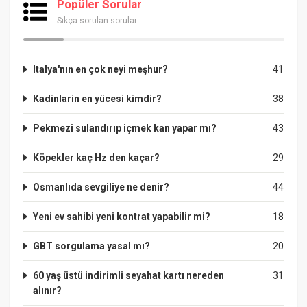
Popüler Sorular
Sıkça sorulan sorular
Italya'nın en çok neyi meşhur?
41
Kadinlarin en yücesi kimdir?
38
Pekmezi sulandırıp içmek kan yapar mı?
43
Köpekler kaç Hz den kaçar?
29
Osmanlıda sevgiliye ne denir?
44
Yeni ev sahibi yeni kontrat yapabilir mi?
18
GBT sorgulama yasal mı?
20
60 yaş üstü indirimli seyahat kartı nereden
31
alınır?