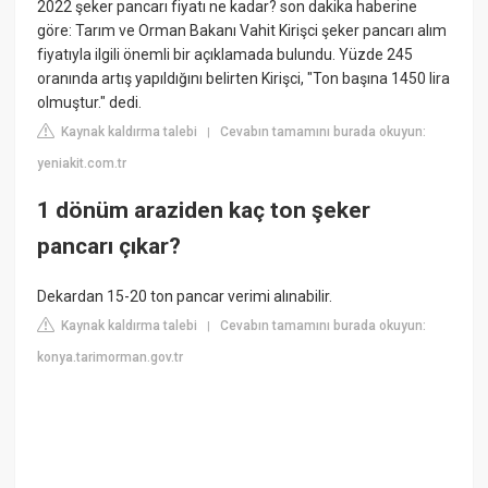
2022 şeker pancarı fiyatı ne kadar? son dakika haberine
göre: Tarım ve Orman Bakanı Vahit Kirişci şeker pancarı alım
fiyatıyla ilgili önemli bir açıklamada bulundu. Yüzde 245
oranında artış yapıldığını belirten Kirişci, "Ton başına 1450 lira
olmuştur." dedi.
Kaynak kaldırma talebi
Cevabın tamamını burada okuyun:
|
yeniakit.com.tr
1 dönüm araziden kaç ton şeker
pancarı çıkar?
Dekardan 15-20 ton pancar verimi alınabilir.
Kaynak kaldırma talebi
Cevabın tamamını burada okuyun:
|
konya.tarimorman.gov.tr