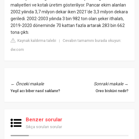
maliyetleri ve kotalı üretim gösteriliyor. Pancar ekim alanları
2002 yılında 3,7 milyon dekar iken 2021'de 3,3 milyon dekara
geriledi. 2002-2003 yılında 3 bin 982 ton olan şeker ithalatı,
2019-2020 döneminde 70 kattan fazla artarak 283 bin 662
tona çıktı.
Kaynak kaldırma talebi
Cevabın tamamını burada okuyun:
|
dw.com
←
Önceki makale
Sonraki makale
→
Yeşil acı biber nasıl saklanır?
Oreo bisküvi nedir?
Benzer sorular
Sıkça sorulan sorular