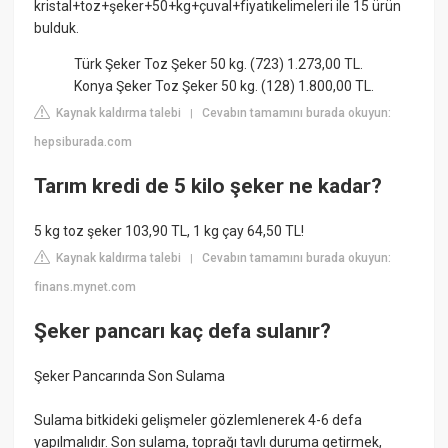
kristal+toz+şeker+50+kg+çuval+fiyatıkelimeleri ile 15 ürün
bulduk.
Türk Şeker Toz Şeker 50 kg. (723) 1.273,00 TL.
Konya Şeker Toz Şeker 50 kg. (128) 1.800,00 TL.
Kaynak kaldırma talebi
Cevabın tamamını burada okuyun:
|
hepsiburada.com
Tarım kredi de 5 kilo şeker ne kadar?
5 kg toz şeker 103,90 TL, 1 kg çay 64,50 TL!
Kaynak kaldırma talebi
Cevabın tamamını burada okuyun:
|
finans.mynet.com
Şeker pancarı kaç defa sulanır?
Şeker Pancarında Son Sulama
Sulama bitkideki gelişmeler gözlemlenerek 4-6 defa
yapılmalıdır. Son sulama, toprağı tavlı duruma getirmek,