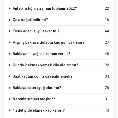
Antep fıstığı ne zaman toplanır 2022?
22
Çayı soğuk içilir mi?
16
Fıstık ağacı suyu sever mi?
44
Pişmiş baklava dolapta kaç gün saklanır?
27
Baklavanın yağı ne zaman verilir?
45
Günde 2 ekmek yemek kilo aldırır mı?
20
Saat kaçtan sonra çay içilmemeli?
34
Baklavada tereyağ olur mu?
25
Nerenin sütlacı meşhur?
31
1 adet pide ekmek kaç kalori?
43