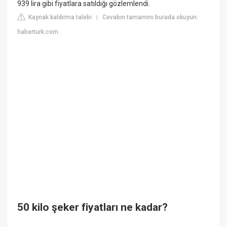
939 lira gibi fiyatlara satıldığı gözlemlendi.
Kaynak kaldırma talebi
Cevabın tamamını burada okuyun:
|
haberturk.com
50 kilo şeker fiyatları ne kadar?