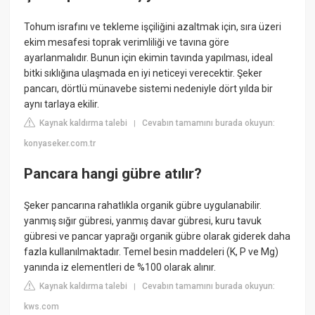
Tohum israfını ve tekleme işçiliğini azaltmak için, sıra üzeri
ekim mesafesi toprak verimliliği ve tavına göre
ayarlanmalıdır. Bunun için ekimin tavında yapılması, ideal
bitki sıklığına ulaşmada en iyi neticeyi verecektir. Şeker
pancarı, dörtlü münavebe sistemi nedeniyle dört yılda bir
aynı tarlaya ekilir.
Kaynak kaldırma talebi
Cevabın tamamını burada okuyun:
|
konyaseker.com.tr
Pancara hangi gübre atılır?
Şeker pancarına rahatlıkla organik gübre uygulanabilir.
yanmış sığır gübresi, yanmış davar gübresi, kuru tavuk
gübresi ve pancar yaprağı organik gübre olarak giderek daha
fazla kullanılmaktadır. Temel besin maddeleri (K, P ve Mg)
yanında iz elementleri de %100 olarak alınır.
Kaynak kaldırma talebi
Cevabın tamamını burada okuyun:
|
kws.com