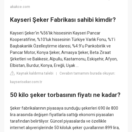
akakce.com
Kayseri Şeker Fabrikası sahibi kimdir?
Kayseri Şeker'in %56'lık hissesinin Kayseri Pancar
Kooperatifine, %10'luk hissesinin Türkiye Varlık Fonu, %1'i
Başbakanlık Özelleştirme idaresi, %4.9'u Pankobirlik ve
Pancar Motor, Konya Şeker, Amasya Şeker, Beta Ziraat
Şirketleri ve Balıkesir, Alpullu, Kastamonu, Eskişehir, Afyon,
Elbistan, Burdur, Konya, Ereğli, Uşak ...
Kaynak kaldırma talebi
Cevabın tamamını burada okuyun:
|
kayseriseker.com.tr
50 kilo şeker torbasının fiyatı ne kadar?
Şeker fabrikalarının piyasaya sunduğu şekerleri 690 ile 800
lira arasında değişen fiyatlarla sattığı ekonomi piyasaları
tarafından belirtiliyor. Güncel piyasalarda ve özellikle
internet alışverişlerinde 50 kiloluk şeker çuvallarının 899 lira,