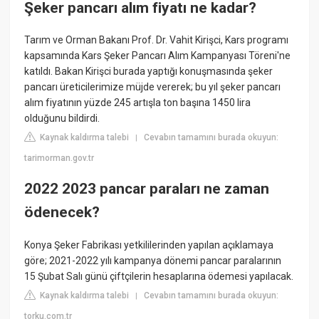
Şeker pancarı alım fiyatı ne kadar?
Tarım ve Orman Bakanı Prof. Dr. Vahit Kirişci, Kars programı
kapsamında Kars Şeker Pancarı Alım Kampanyası Töreni'ne
katıldı. Bakan Kirişci burada yaptığı konuşmasında şeker
pancarı üreticilerimize müjde vererek; bu yıl şeker pancarı
alım fiyatının yüzde 245 artışla ton başına 1450 lira
olduğunu bildirdi.
Kaynak kaldırma talebi
Cevabın tamamını burada okuyun:
|
tarimorman.gov.tr
2022 2023 pancar paraları ne zaman
ödenecek?
Konya Şeker Fabrikası yetkililerinden yapılan açıklamaya
göre; 2021-2022 yılı kampanya dönemi pancar paralarının
15 Şubat Salı günü çiftçilerin hesaplarına ödemesi yapılacak.
Kaynak kaldırma talebi
Cevabın tamamını burada okuyun:
|
torku.com.tr