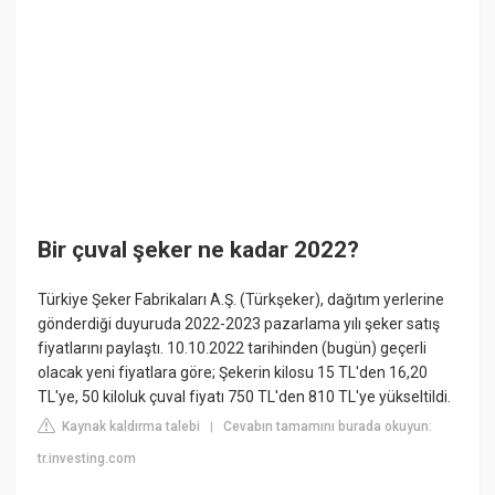
Bir çuval şeker ne kadar 2022?
Türkiye Şeker Fabrikaları A.Ş. (Türkşeker), dağıtım yerlerine
gönderdiği duyuruda 2022-2023 pazarlama yılı şeker satış
fiyatlarını paylaştı. 10.10.2022 tarihinden (bugün) geçerli
olacak yeni fiyatlara göre; Şekerin kilosu 15 TL'den 16,20
TL'ye, 50 kiloluk çuval fiyatı 750 TL'den 810 TL'ye yükseltildi.
Kaynak kaldırma talebi
Cevabın tamamını burada okuyun:
|
tr.investing.com