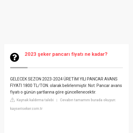
2023 şeker pancarı fiyatı ne kadar?
GELECEK SEZON 2023-2024 ÜRETİM YILI PANCAR AVANS
FİYATI 1800 TL/TON. olarak belirlenmiştir. Not: Pancar avans
fiyatı o günün şartlarına göre güncellenecektir.
Kaynak kaldırma talebi
Cevabın tamamını burada okuyun:
|
kayseriseker.com.tr