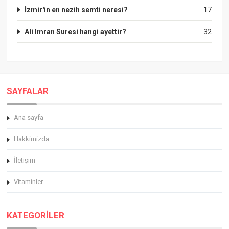
İzmir'in en nezih semti neresi?
17
Ali Imran Suresi hangi ayettir?
32
SAYFALAR
Ana sayfa
Hakkimizda
İletişim
Vitaminler
KATEGORİLER