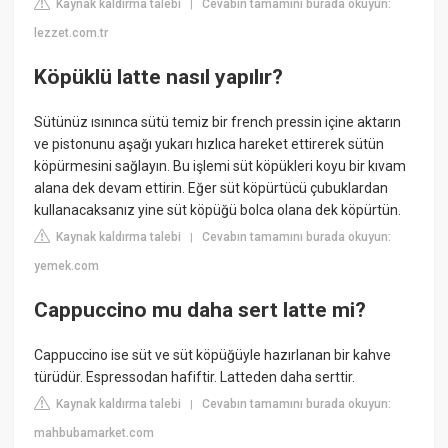
Kaynak kaldırma talebi
Cevabın tamamını burada okuyun:
|
lezzet.com.tr
Köpüklü latte nasıl yapılır?
Sütünüz ısınınca sütü temiz bir french pressin içine aktarın
ve pistonunu aşağı yukarı hızlıca hareket ettirerek sütün
köpürmesini sağlayın. Bu işlemi süt köpükleri koyu bir kıvam
alana dek devam ettirin. Eğer süt köpürtücü çubuklardan
kullanacaksanız yine süt köpüğü bolca olana dek köpürtün.
Kaynak kaldırma talebi
Cevabın tamamını burada okuyun:
|
yemek.com
Cappuccino mu daha sert latte mi?
Cappuccino ise süt ve süt köpüğüyle hazırlanan bir kahve
türüdür. Espressodan hafiftir. Latteden daha serttir.
Kaynak kaldırma talebi
Cevabın tamamını burada okuyun:
|
mahbubamarket.com