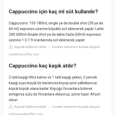
Cappuccino için kaç ml süt kullanılır?
Cappuccino: 150-180ml, single ya da double shot (30 ya da
60 ml) espresso üzerine köpüklü süt eklenerek yapılır. Latte:
240-600ml double shot ya da daha fazla (60ml) espresso
üzerine 1:3-1:9 oranlarında süt eklenerek yapılır.
Kaynak kaldırma talebi
Cevabın tamamını burada okuyun:
|
overdosecoffee.com
Cappuccino kaç kaşık atılır?
2 tatlı kaşığı filtre kahve ve 1 tatlı kaşığı şekeri, 2 yemek
kaşığı suyu küçük bir kavanoza koyup iyice çalkalıyoruz,
köpük köpük olana kadar. Köpüğü fincanlara bölerek
ısıttığımız sütü de fincanlara ekliyoruz, içime hazır. Afiyet
olsun.
Kaynak kaldırma talebi
Cevabın tamamını burada okuyun:
|
nefisyemektarifleri.com