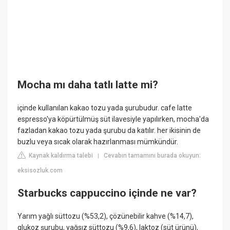
Mocha mı daha tatlı latte mi?
içinde kullanılan kakao tozu yada şurubudur. cafe latte
espresso'ya köpürtülmüş süt ilavesiyle yapılırken, mocha'da
fazladan kakao tozu yada şurubu da katılır. her ikisinin de
buzlu veya sıcak olarak hazırlanması mümkündür.
Kaynak kaldırma talebi
Cevabın tamamını burada okuyun:
|
eksisozluk.com
Starbucks cappuccino içinde ne var?
Yarım yağlı süttozu (%53,2), çözünebilir kahve (%14,7),
glukoz şurubu, yağsız süttozu (%9,6), laktoz (süt ürünü),