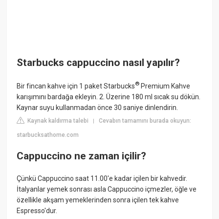
Starbucks cappuccino nasıl yapılır?
®
Bir fincan kahve için 1 paket Starbucks
Premium Kahve
karışımını bardağa ekleyin. 2. Üzerine 180 ml sıcak su dökün.
Kaynar suyu kullanmadan önce 30 saniye dinlendirin.
Kaynak kaldırma talebi
Cevabın tamamını burada okuyun:
|
starbucksathome.com
Cappuccino ne zaman içilir?
Çünkü Cappuccino saat 11.00'e kadar içilen bir kahvedir.
İtalyanlar yemek sonrası asla Cappuccino içmezler, öğle ve
özellikle akşam yemeklerinden sonra içilen tek kahve
Espresso'dur.