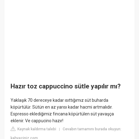
Hazır toz cappuccino sütle yapılır mı?
Yaklaşık 70 dereceye kadar ısıttığımız süt buharda
köpürtülür. Sütün en az yarısı kadar hacmi artmalıdır.
Espresso eklediğimiz fincana köpürtülen süt yavaşça
eklenir. Ve cappucino hazır!
Kaynak kaldırma talebi
Cevabın tamamını burada okuyun:
|
kahveciniz.com