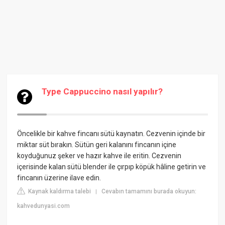
Type Cappuccino nasıl yapılır?
Öncelikle bir kahve fincanı sütü kaynatın. Cezvenin içinde bir
miktar süt bırakın. Sütün geri kalanını fincanın içine
koyduğunuz şeker ve hazır kahve ile eritin. Cezvenin
içerisinde kalan sütü blender ile çırpıp köpük hâline getirin ve
fincanın üzerine ilave edin.
Kaynak kaldırma talebi
Cevabın tamamını burada okuyun:
|
kahvedunyasi.com