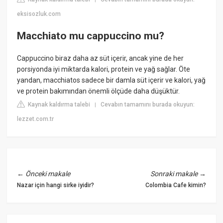
eksisozluk.com
Macchiato mu cappuccino mu?
Cappuccino biraz daha az süt içerir, ancak yine de her
porsiyonda iyi miktarda kalori, protein ve yağ sağlar. Öte
yandan, macchiatos sadece bir damla süt içerir ve kalori, yağ
ve protein bakımından önemli ölçüde daha düşüktür.
Kaynak kaldırma talebi
Cevabın tamamını burada okuyun:
|
lezzet.com.tr
←
Önceki makale
Sonraki makale
→
Nazar için hangi sirke iyidir?
Colombia Cafe kimin?