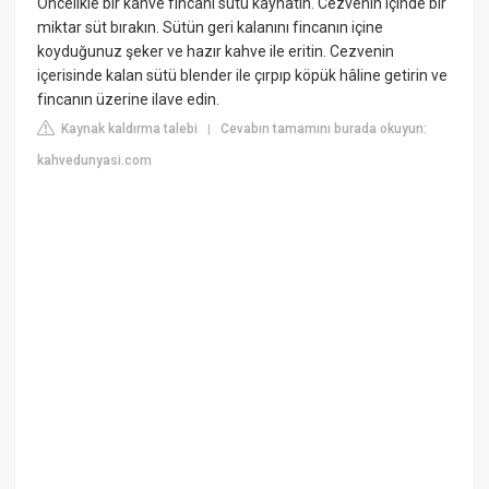
Öncelikle bir kahve fincanı sütü kaynatın. Cezvenin içinde bir
miktar süt bırakın. Sütün geri kalanını fincanın içine
koyduğunuz şeker ve hazır kahve ile eritin. Cezvenin
içerisinde kalan sütü blender ile çırpıp köpük hâline getirin ve
fincanın üzerine ilave edin.
Kaynak kaldırma talebi
Cevabın tamamını burada okuyun:
|
kahvedunyasi.com