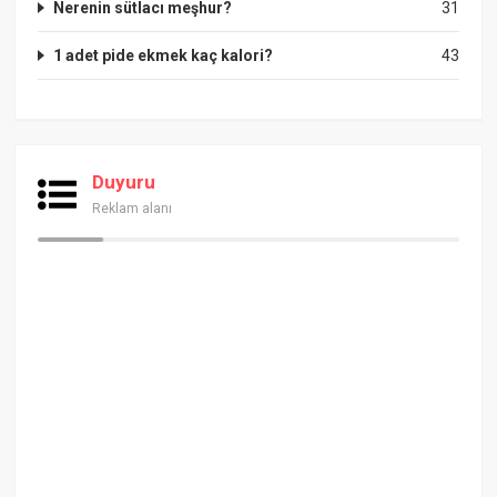
Nerenin sütlacı meşhur?
31
1 adet pide ekmek kaç kalori?
43
Duyuru
Reklam alanı