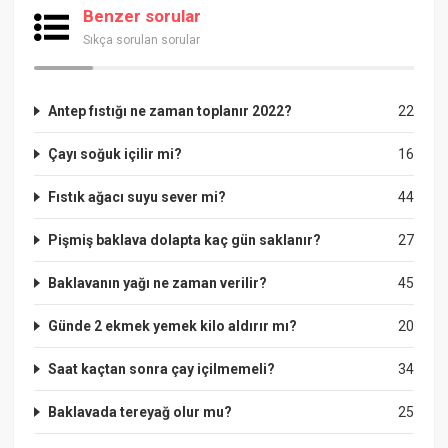
Benzer sorular
Sıkça sorulan sorular
Antep fıstığı ne zaman toplanır 2022?
22
Çayı soğuk içilir mi?
16
Fıstık ağacı suyu sever mi?
44
Pişmiş baklava dolapta kaç gün saklanır?
27
Baklavanın yağı ne zaman verilir?
45
Günde 2 ekmek yemek kilo aldırır mı?
20
Saat kaçtan sonra çay içilmemeli?
34
Baklavada tereyağ olur mu?
25