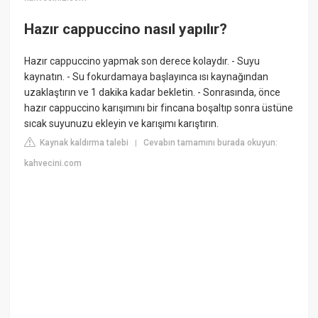
Hazır cappuccino nasıl yapılır?
Hazır cappuccino yapmak son derece kolaydır. - Suyu
kaynatın. - Su fokurdamaya başlayınca ısı kaynağından
uzaklaştırın ve 1 dakika kadar bekletin. - Sonrasında, önce
hazır cappuccino karışımını bir fincana boşaltıp sonra üstüne
sıcak suyunuzu ekleyin ve karışımı karıştırın.
Kaynak kaldırma talebi
Cevabın tamamını burada okuyun:
|
kahvecini.com