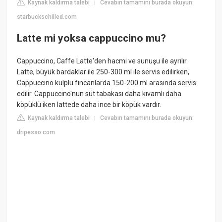
Kaynak kaldırma talebi
Cevabın tamamını burada okuyun:
|
starbuckschilled.com
Latte mi yoksa cappuccino mu?
Cappuccino, Caffe Latte'den hacmi ve sunuşu ile ayrılır.
Latte, büyük bardaklar ile 250-300 ml ile servis edilirken,
Cappuccino kulplu fincanlarda 150-200 ml arasında servis
edilir. Cappuccino'nun süt tabakası daha kıvamlı daha
köpüklü iken lattede daha ince bir köpük vardır.
Kaynak kaldırma talebi
Cevabın tamamını burada okuyun:
|
dripesso.com