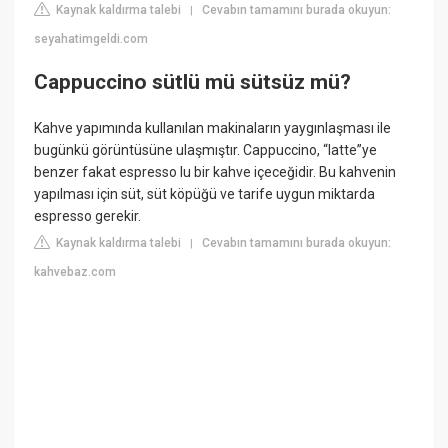
Kaynak kaldırma talebi
Cevabın tamamını burada okuyun:
|
seyahatimgeldi.com
Cappuccino sütlü mü sütsüz mü?
Kahve yapımında kullanılan makinaların yaygınlaşması ile
bugünkü görüntüsüne ulaşmıştır. Cappuccino, “latte”ye
benzer fakat espresso lu bir kahve içeceğidir. Bu kahvenin
yapılması için süt, süt köpüğü ve tarife uygun miktarda
espresso gerekir.
Kaynak kaldırma talebi
Cevabın tamamını burada okuyun:
|
kahvebaz.com