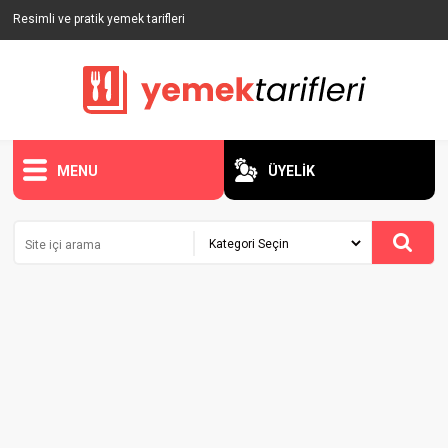
Resimli ve pratik yemek tarifleri
MENU
ÜYELİK