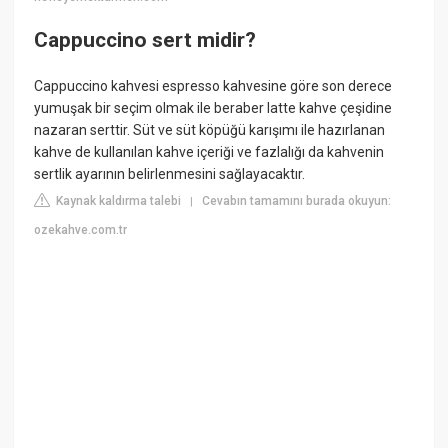
Cappuccino sert midir?
Cappuccino kahvesi espresso kahvesine göre son derece
yumuşak bir seçim olmak ile beraber latte kahve çeşidine
nazaran serttir. Süt ve süt köpüğü karışımı ile hazırlanan
kahve de kullanılan kahve içeriği ve fazlalığı da kahvenin
sertlik ayarının belirlenmesini sağlayacaktır.
Kaynak kaldırma talebi
Cevabın tamamını burada okuyun:
|
ozekahve.com.tr