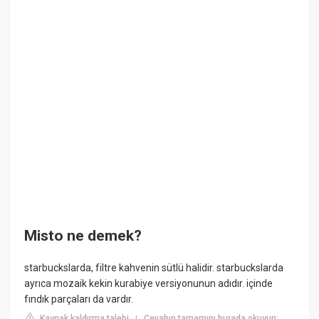
Misto ne demek?
starbuckslarda, filtre kahvenin sütlü halidir. starbuckslarda
ayrıca mozaik kekin kurabiye versiyonunun adıdır. içinde
fındık parçaları da vardır.
Kaynak kaldırma talebi
Cevabın tamamını burada okuyun:
|