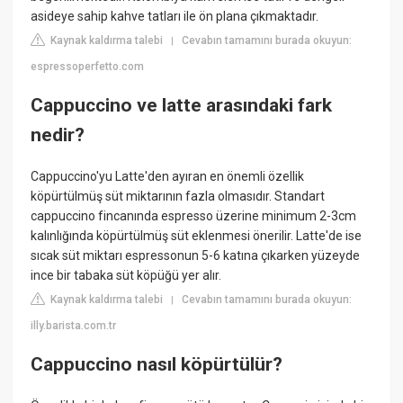
asideye sahip kahve tatları ile ön plana çıkmaktadır.
Kaynak kaldırma talebi
Cevabın tamamını burada okuyun:
|
espressoperfetto.com
Cappuccino ve latte arasındaki fark
nedir?
Cappuccino'yu Latte'den ayıran en önemli özellik
köpürtülmüş süt miktarının fazla olmasıdır. Standart
cappuccino fincanında espresso üzerine minimum 2-3cm
kalınlığında köpürtülmüş süt eklenmesi önerilir. Latte'de ise
sıcak süt miktarı espressonun 5-6 katına çıkarken yüzeyde
ince bir tabaka süt köpüğü yer alır.
Kaynak kaldırma talebi
Cevabın tamamını burada okuyun:
|
illy.barista.com.tr
Cappuccino nasıl köpürtülür?