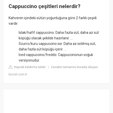
Cappuccino çeşitleri nelerdir?
Kahvenin içindeki sütün yoğunluğuna göre 2 farklı çeşidi
vardır.
Islak/hafif cappuccino: Daha fazla süt, daha az süt
köpüğü olacak şekilde hazırlanır. ...
Scurro/kuru cappuccino ise: Daha az ısıtılmış süt,
daha fazla süt köpüğü içerir. ...
Iced cappuccino/freddo: Cappuccinonun soğuk
versiyonudur.
Kaynak kaldırma talebi
Cevabın tamamını burada okuyun:
|
lezzet.com.tr