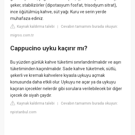
şeker, stabilizörler (dipotasyum fosfat, trisodyum sitrat),
ince öğütülmüş kahve, süt yağı. Kuru ve serin yerde
muhafaza ediniz.
Kaynak kaldırma talebi
Cevabın tamamını burada okuyun:
|
migros.com.tr
Cappucino uyku kaçırır mı?
Bu yüzden günlük kahve tüketimi sınırlandırılmalıdır ve aşırı
tüketiminden kaçınılmalıdır. Sade kahve tüketmek; sütlü,
şekerli ve kremalı kahvelere kıyasla uykuyu açmak
konusunda daha etkili olur. Uykuyu ne açar ya da uykuyu
kaçıran içecekler nelerdir gibi sorulara verilebilecek bir diğer
içecek de siyah çaydır.
Kaynak kaldırma talebi
Cevabın tamamını burada okuyun:
|
npistanbul.com