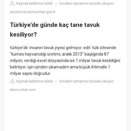
Kaynak kaldırma talebi
Cevabın tamamını burada okuyun:
|
arastirma.tarimorman.gov.tr
Türkiye'de günde kaç tane tavuk
kesiliyor?
türkiye'dir. insanın tavuk yiyesi gelmiyor. edit: tüik sitesinde
"kümes hayvancılığı üretimi, aralık 2013" başlığında 87
milyon; verdiği excel dosyasında ise 1 milyar tavuk kesildiğini
belirtiyor. işin içinden çıkamadım ama büyük ihtimalle 1
milyar sayısı doğrudur.
Kaynak kaldırma talebi
Cevabın tamamını burada okuyun:
|
eksisozluk.com