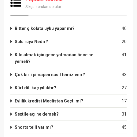
Sıkça sorulan sorular
Bitter çikolata uyku yapar mı?
40
Sulu rüya Nedir?
20
Kilo almak için gece yatmadan önce ne
41
yemeli?
Çok kirli pimapen nasıl temizlenir?
43
Kürt dili kaç yıllıktır?
27
Evlilik kredisi Meclisten Geçti mi?
17
Sextile açı ne demek?
31
Shorts telif var mı?
45