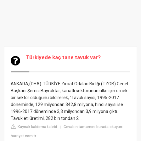
Türkiyede kaç tane tavuk var?
ANKARA,(DHA)-TÜRKİYE Ziraat Odaları Birliği (TZOB) Genel
Başkanı Şemsi Bayraktar, kanatlı sektörünün ülke için örnek
bir sektör olduğunu bildirerek, "Tavuk sayısı, 1995-2017
döneminde, 129 milyondan 342,8 milyona, hindi sayısı ise
1996-2017 döneminde 3,3 milyondan 3,9 milyona çıktı.
Tavuk eti üretimi, 282 bin tondan 2 ...
Kaynak kaldırma talebi
Cevabın tamamını burada okuyun:
|
hurriyet.com.tr