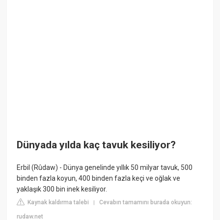
Dünyada yılda kaç tavuk kesiliyor?
Erbil (Rûdaw) - Dünya genelinde yıllık 50 milyar tavuk, 500
binden fazla koyun, 400 binden fazla keçi ve oğlak ve
yaklaşık 300 bin inek kesiliyor.
Kaynak kaldırma talebi
Cevabın tamamını burada okuyun:
|
rudaw.net