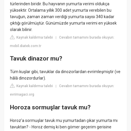
türlerinden biridir. Bu hayvanın yumurta verimi oldukça
yüksektir. Ortalama yıllık 300 adet yumurta verebilen bu
tavuğun, zaman zaman verdiği yumurta sayısı 340 kadar
çıktığı görülmüştür. Günümüzde yumurta verimi en yüksek
olarak bilinir.
Kaynak kaldırma talebi
Cevabın tamamını burada okuyun:
|
mobil.diatek.com.tr
Tavuk dinazor mu?
Tüm kuşlar gibi, tavuklar da dinozorlardan evrimleşmiştir (ve
hâlâ dinozordurlar).
Kaynak kaldırma talebi
Cevabın tamamını burada okuyun:
|
evrimagaci.org
Horoza sormuşlar tavuk mu?
Horoz'a sormuşlar tavuk mu yumurtadan çıkar yumurta mı
tavuktan? - Horoz demiş ki ben gömer geçerim gerisine