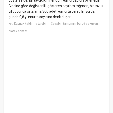
gösterse de, bir tavuk için her gün yumurtladığı söylenebilir.
Cinsine göre değişkenlik gösteren sayılara rağmen, bir tavuk
yıl boyunca ortalama 300 adet yumurta verebilir. Bu da
günde 0,8 yumurta sayısına denk düşer.
Kaynak kaldırma talebi
Cevabın tamamını burada okuyun:
|
diatek.com.tr