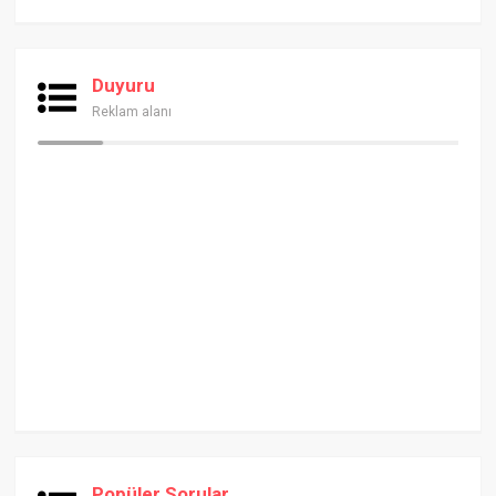
Duyuru
Reklam alanı
Popüler Sorular