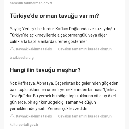
samsun.tarimorman.gov.tr
Türkiye'de orman tavuğu var mı?
Yayılış Yerleşik bir türdür. Kafkas Dağlarında ve kuzeydoğu
Türkiye'de açık meyillerde alçak ormangülü veya diğer
çalılıklarla kaplı alanlarda üreme gösterirler.
Kaynak kaldırma talebi
Cevabın tamamını burada okuyun:
|
tr.wikipedia.org
Hangi ilin tavuğu meşhur?
Not: Kafkasya, Abhazya, Çeçenistan bölgelerinden göç eden
bazı toplulukların en önemli yemeklerinden birincisi "Çerkez
Tavuğu" dur. Bu yemek bu bölge topluluklarına ait olup özel
günlerde, bir ağır konuk geldiği zaman ve düğün
yemeklerinde yapılır. Yemesi çok lezzetlidir.
Kaynak kaldırma talebi
Cevabın tamamını burada okuyun:
|
kulturportali.gov.tr