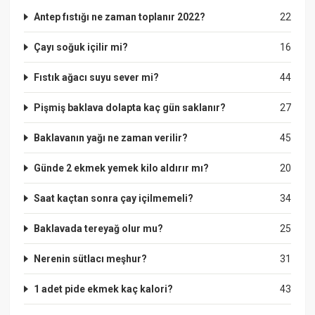
Antep fıstığı ne zaman toplanır 2022?
22
Çayı soğuk içilir mi?
16
Fıstık ağacı suyu sever mi?
44
Pişmiş baklava dolapta kaç gün saklanır?
27
Baklavanın yağı ne zaman verilir?
45
Günde 2 ekmek yemek kilo aldırır mı?
20
Saat kaçtan sonra çay içilmemeli?
34
Baklavada tereyağ olur mu?
25
Nerenin sütlacı meşhur?
31
1 adet pide ekmek kaç kalori?
43