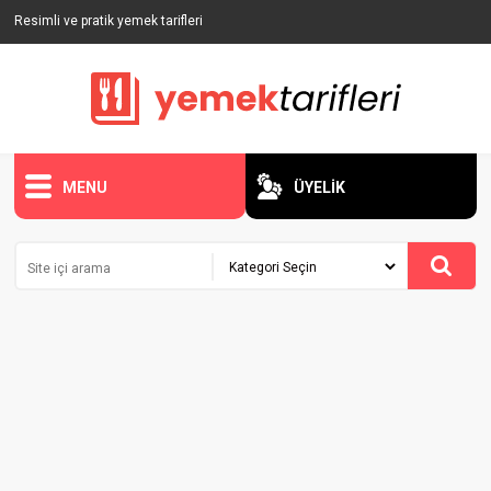
Resimli ve pratik yemek tarifleri
MENU
ÜYELİK