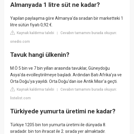
Almanyada 1 litre süt ne kadar?
Yapılan paylaşıma göre Almanya'da sıradan bir marketteki 1
litre sütün fiyatı 0,92 €.
Kaynak kaldırma talebi
Cevabın tamamını burada okuyun:
|
onedio.com
Tavuk hangi ülkenin?
M.Ö 5 bin ve 7 bin yılları arasında tavuklar, Güneydoğu
Asya'da evcilleştirilmeye başladı. Ardından Batı Afrika'ya ve
Orta Doğu'ya yayıldı. Orta Doğu'dan ise Antik Mısır'a geçti.
Kaynak kaldırma talebi
Cevabın tamamını burada okuyun:
|
listelist.com
Türkiyede yumurta üretimi ne kadar?
Türkiye 1205 bin ton yumurta üretimi ile dünyada 8.
sıradadır. bin ton ihracat ile 2. sırada yer almaktadır.