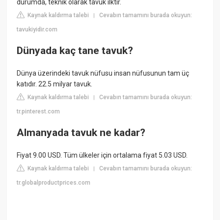
durumda, teknik olarak tavuk ilktir.
Kaynak kaldırma talebi
Cevabın tamamını burada okuyun:
|
tavukiyidir.com
Dünyada kaç tane tavuk?
Dünya üzerindeki tavuk nüfusu insan nüfusunun tam üç
katıdır. 22.5 milyar tavuk.
Kaynak kaldırma talebi
Cevabın tamamını burada okuyun:
|
tr.pinterest.com
Almanyada tavuk ne kadar?
Fiyat 9.00 USD. Tüm ülkeler için ortalama fiyat 5.03 USD.
Kaynak kaldırma talebi
Cevabın tamamını burada okuyun:
|
tr.globalproductprices.com