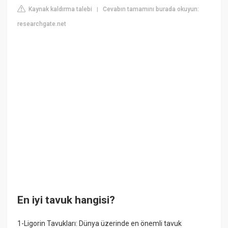
Kaynak kaldırma talebi
Cevabın tamamını burada okuyun:
|
researchgate.net
En iyi tavuk hangisi?
1-Ligorin Tavukları: Dünya üzerinde en önemli tavuk