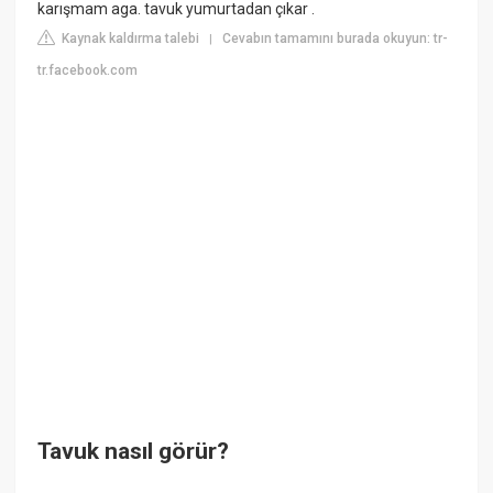
karışmam aga. tavuk yumurtadan çıkar .
Kaynak kaldırma talebi
Cevabın tamamını burada okuyun: tr-
|
tr.facebook.com
Tavuk nasıl görür?