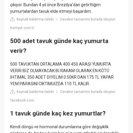
çıkıyor. Bundan 4 yıl önce Brezilya'dan getirttiğim
yumurtalardan tavuk elde etmeyi başardım.
Kaynak kaldırma talebi
Cevabın tamamını burada okuyun:
|
hurriyet.com.tr
500 adet tavuk günde kaç yumurta
verir?
500 TAVUKTAN ORTALAMA 400 450 ARASI YUMURTA
VERİR BİZ OLMAYACAK Bİ RAKAM OLARAK EN KÖTÜ
İHTİMAL 350 ADET DİYELİM 0.50KR DAN 175 TL YAPAR
YEM PARASINI CIKTIMUIZDA 110 TL KALIR.
Kaynak kaldırma talebi
Cevabın tamamını burada okuyun:
|
facebook.com
1 tavuk günde kaç kez yumurtlar?
Kendi döngü ve hormonal durumlarına göre değişiklik