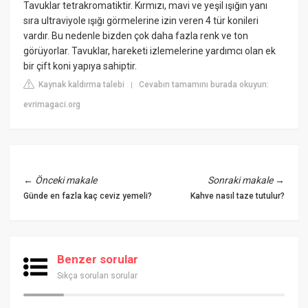
Tavuklar tetrakromatiktir. Kırmızı, mavi ve yeşil ışığın yanı
sıra ultraviyole ışığı görmelerine izin veren 4 tür konileri
vardır. Bu nedenle bizden çok daha fazla renk ve ton
görüyorlar. Tavuklar, hareketi izlemelerine yardımcı olan ek
bir çift koni yapıya sahiptir.
Kaynak kaldırma talebi
Cevabın tamamını burada okuyun:
|
evrimagaci.org
←
Önceki makale
Sonraki makale
→
Günde en fazla kaç ceviz yemeli?
Kahve nasıl taze tutulur?
Benzer sorular
Sıkça sorulan sorular