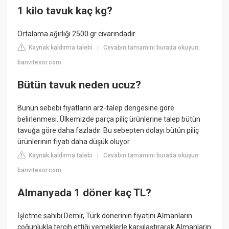
1 kilo tavuk kaç kg?
Ortalama ağırlığı 2500 gr civarındadır.
Kaynak kaldırma talebi
Cevabın tamamını burada okuyun:
|
banvitesor.com
Bütün tavuk neden ucuz?
Bunun sebebi fiyatların arz-talep dengesine göre
belirlenmesi. Ülkemizde parça piliç ürünlerine talep bütün
tavuğa göre daha fazladır. Bu sebepten dolayı bütün piliç
ürünlerinin fiyatı daha düşük oluyor.
Kaynak kaldırma talebi
Cevabın tamamını burada okuyun:
|
banvitesor.com
Almanyada 1 döner kaç TL?
İşletme sahibi Demir, Türk dönerinin fiyatını Almanların
çoğunlukla tercih ettiği yemeklerle karşılaştırarak Almanların