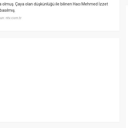
a olmuş. Çaya olan düşkünlüğü ile bilinen Hacı Mehmed İzzet
 basılmış.
n: ntv.com.tr