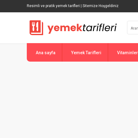
Resimli ve pratik yemek tarifleri | Sitemize Hoşgeldiniz
Ana sayfa
Yemek Tarifleri
Vitaminler