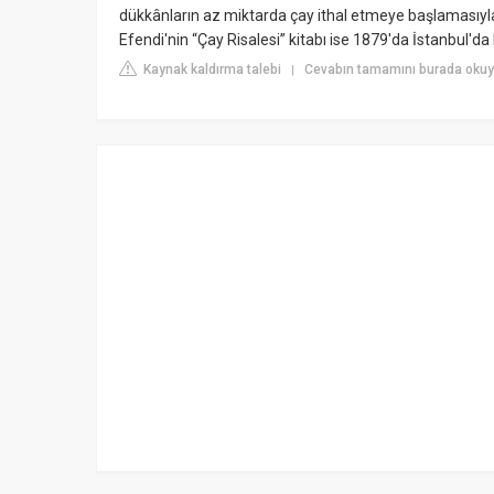
dükkânların az miktarda çay ithal etmeye başlamasıyl
Efendi'nin “Çay Risalesi” kitabı ise 1879'da İstanbul'da
Kaynak kaldırma talebi
Cevabın tamamını burada okuyu
|