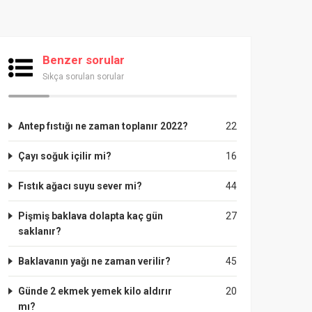
Benzer sorular
Sıkça sorulan sorular
Antep fıstığı ne zaman toplanır 2022?
22
Çayı soğuk içilir mi?
16
Fıstık ağacı suyu sever mi?
44
Pişmiş baklava dolapta kaç gün
27
saklanır?
Baklavanın yağı ne zaman verilir?
45
Günde 2 ekmek yemek kilo aldırır
20
mı?