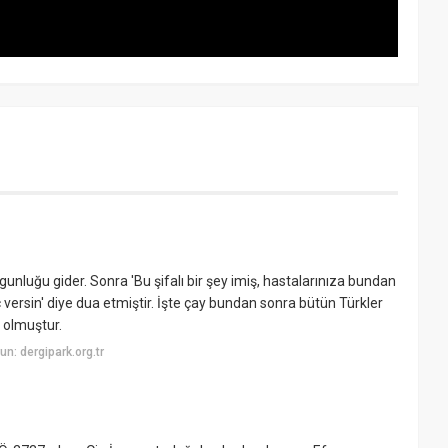
gunluğu gider. Sonra 'Bu şifalı bir şey imiş, hastalarınıza bundan
ç versin' diye dua etmiştir. İşte çay bundan sonra bütün Türkler
k olmuştur.
n: dergipark.org.tr