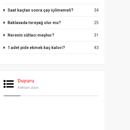
Saat kaçtan sonra çay içilmemeli?
34
Baklavada tereyağ olur mu?
25
Nerenin sütlacı meşhur?
31
1 adet pide ekmek kaç kalori?
43
Duyuru
Reklam alanı