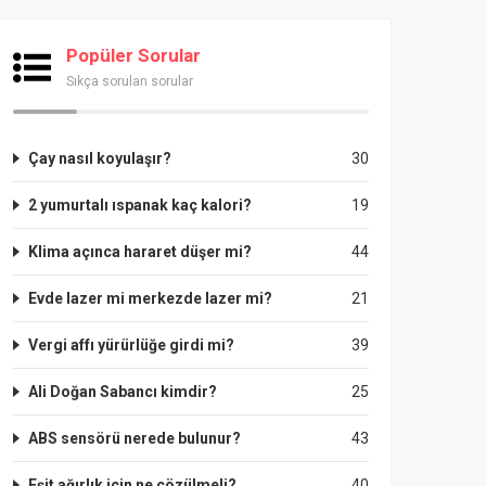
Popüler Sorular
Sıkça sorulan sorular
Çay nasıl koyulaşır?
30
2 yumurtalı ıspanak kaç kalori?
19
Klima açınca hararet düşer mi?
44
Evde lazer mi merkezde lazer mi?
21
Vergi affı yürürlüğe girdi mi?
39
Ali Doğan Sabancı kimdir?
25
ABS sensörü nerede bulunur?
43
Eşit ağırlık için ne çözülmeli?
40