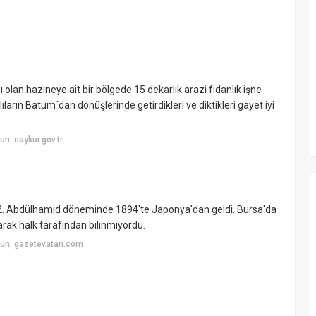
ğı olan hazineye ait bir bölgede 15 dekarlık arazi fidanlık işne
ıların Batum´dan dönüşlerinde getirdikleri ve diktikleri gayet iyi
n: caykur.gov.tr
an 2. Abdülhamid döneminde 1894'te Japonya'dan geldi. Bursa'da
arak halk tarafından bilinmiyordu.
yun: gazetevatan.com