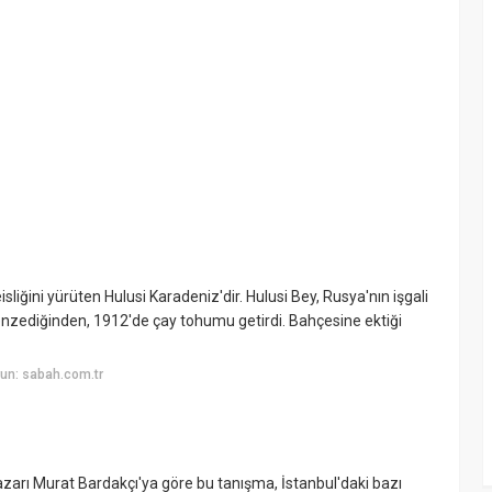
isliğini yürüten Hulusi Karadeniz'dir. Hulusi Bey, Rusya'nın işgali
e benzediğinden, 1912'de çay tohumu getirdi. Bahçesine ektiği
un: sabah.com.tr
 yazarı Murat Bardakçı'ya göre bu tanışma, İstanbul'daki bazı