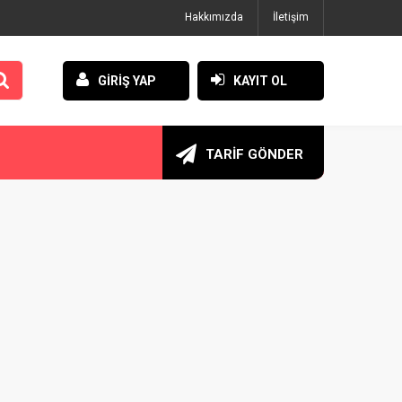
Hakkımızda
İletişim
GİRİŞ YAP
KAYIT OL
TARİF GÖNDER