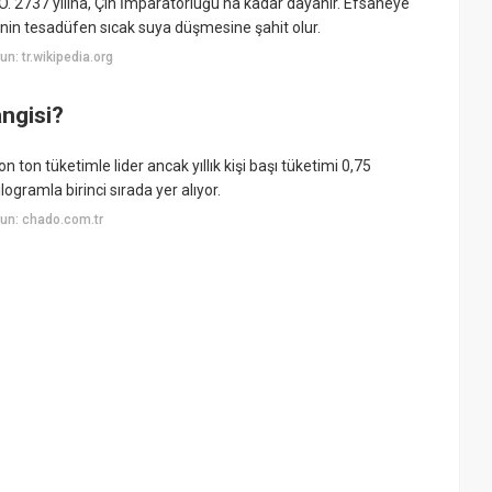
.Ö. 2737 yılına, Çin İmparatorluğu'na kadar dayanır. Efsaneye
sinin tesadüfen sıcak suya düşmesine şahit olur.
: tr.wikipedia.org
ngisi?
 ton tüketimle lider ancak yıllık kişi başı tüketimi 0,75
logramla birinci sırada yer alıyor.
un: chado.com.tr