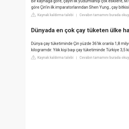
Bir kaynağa göre, çayın ilk yudumlanışı çok eskilere, M
göre Çin'in ilk imparatorlarından Shen Yung , çay bitki
Kaynak kaldırma talebi
Cevabın tamamını burada okuyun
|
Dünyada en çok çay tüketen ülke ha
Dünya çay tüketiminde Çin yüzde 36'lık oranla 1,8 milyon
kilogramdır. Yılık kişi başı çay tüketiminde Türkiye 3,5 ki
Kaynak kaldırma talebi
Cevabın tamamını burada okuy
|