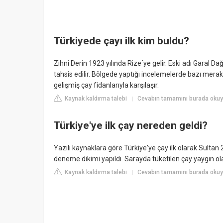
Türkiyede çayı ilk kim buldu?
Zihni Derin 1923 yılında Rize´ye gelir. Eski adı Garal Da
tahsis edilir. Bölgede yaptığı incelemelerde bazı merakl
gelişmiş çay fidanlarıyla karşılaşır.
Kaynak kaldırma talebi
Cevabın tamamını burada okuyu
|
Türkiye'ye ilk çay nereden geldi?
Yazılı kaynaklara göre Türkiye'ye çay ilk olarak Sult
deneme dikimi yapıldı. Sarayda tüketilen çay yaygın ol
Kaynak kaldırma talebi
Cevabın tamamını burada oku
|