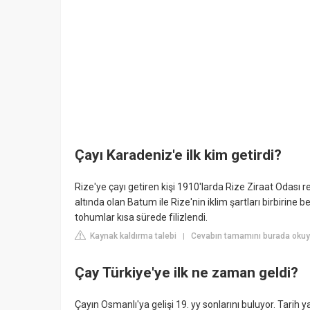
Çayı Karadeniz'e ilk kim getirdi?
Rize'ye çayı getiren kişi 1910'larda Rize Ziraat Odası re
altında olan Batum ile Rize'nin iklim şartları birbirin
tohumlar kısa sürede filizlendi.
Kaynak kaldırma talebi
Cevabın tamamını burada okuy
|
Çay Türkiye'ye ilk ne zaman geldi?
Çayın Osmanlı'ya gelişi 19. yy sonlarını buluyor. Tarih