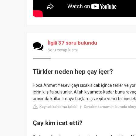
İlgili 37 soru bulundu
Soru cevap kısmı
Türkler neden hep çay içer?
Hoca Ahmet Yesevi çayı sıcak sıcak içince terler ve yor
içirin ki şifa bulsunlar. Allah kıyamete kadar buna reva
arasında kullanılmaya başlamış ve şifa verici bir içece
Kaynak kaldırma talebi
Cevabın tamamını burada okuyu
|
Çay kim icat etti?