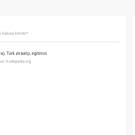
n babası kimdir?
), Türk ziraatçı, eğitimci.
: tr.wikipedia.org