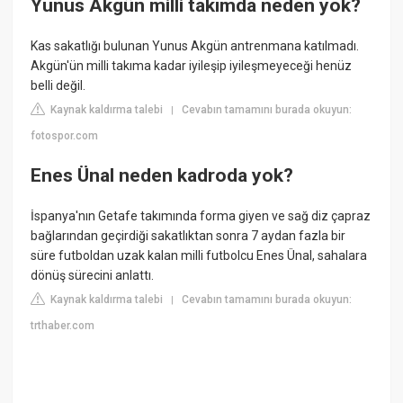
Yunus Akgün milli takımda neden yok?
Kas sakatlığı bulunan Yunus Akgün antrenmana katılmadı.
Akgün'ün milli takıma kadar iyileşip iyileşmeyeceği henüz
belli değil.
Kaynak kaldırma talebi
Cevabın tamamını burada okuyun:
|
fotospor.com
Enes Ünal neden kadroda yok?
İspanya'nın Getafe takımında forma giyen ve sağ diz çapraz
bağlarından geçirdiği sakatlıktan sonra 7 aydan fazla bir
süre futboldan uzak kalan milli futbolcu Enes Ünal, sahalara
dönüş sürecini anlattı.
Kaynak kaldırma talebi
Cevabın tamamını burada okuyun:
|
trthaber.com