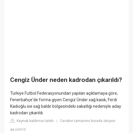
Cengiz Ünder neden kadrodan çıkarıldı?
Türkiye Futbol Federasyonundan yapılan açıklamaya göre,
Fenerbahçe'de forma giyen Cengiz Ünder sağ kasık, Ferdi
Kadıoğlu ise sağ baldır bölgesindeki sakatlığı nedeniyle aday
kadrodan çıkarıldı.
Kaynak kaldırma talebi
Cevabın tamamını burada okuyun:
|
aa.com.tr