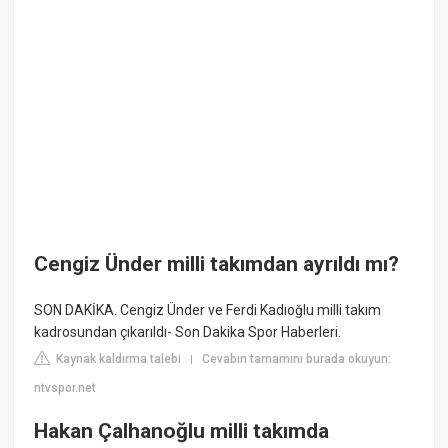
Cengiz Ünder milli takımdan ayrıldı mı?
SON DAKİKA. Cengiz Ünder ve Ferdi Kadıoğlu milli takım
kadrosundan çıkarıldı- Son Dakika Spor Haberleri.
Kaynak kaldırma talebi
Cevabın tamamını burada okuyun:
|
ntvspor.net
Hakan Çalhanoğlu milli takımda