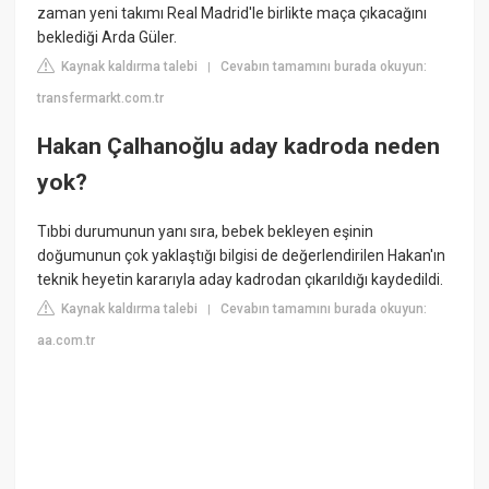
zaman yeni takımı Real Madrid'le birlikte maça çıkacağını
beklediği Arda Güler.
Kaynak kaldırma talebi
Cevabın tamamını burada okuyun:
|
transfermarkt.com.tr
Hakan Çalhanoğlu aday kadroda neden
yok?
Tıbbi durumunun yanı sıra, bebek bekleyen eşinin
doğumunun çok yaklaştığı bilgisi de değerlendirilen Hakan'ın
teknik heyetin kararıyla aday kadrodan çıkarıldığı kaydedildi.
Kaynak kaldırma talebi
Cevabın tamamını burada okuyun:
|
aa.com.tr