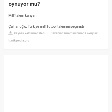
oynuyor mu?
Millî takım kariyeri
Çalhanoğlu, Türkiye millî futbol takımını seçmiştir.
Kaynak kaldırma talebi
Cevabın tamamını burada okuyun:
|
tr.wikipedia.org