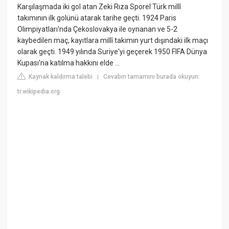
Karşılaşmada iki gol atan Zeki Rıza Sporel Türk millî
takımının ilk golünü atarak tarihe geçti. 1924 Paris
Olimpiyatları'nda Çekoslovakya ile oynanan ve 5-2
kaybedilen maç, kayıtlara millî takımın yurt dışındaki ilk maçı
olarak geçti. 1949 yılında Suriye'yi geçerek 1950 FIFA Dünya
Kupası'na katılma hakkını elde ...
Kaynak kaldırma talebi
Cevabın tamamını burada okuyun:
|
tr.wikipedia.org