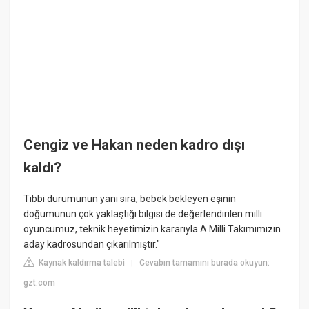
Cengiz ve Hakan neden kadro dışı
kaldı?
Tıbbi durumunun yanı sıra, bebek bekleyen eşinin
doğumunun çok yaklaştığı bilgisi de değerlendirilen milli
oyuncumuz, teknik heyetimizin kararıyla A Milli Takımımızın
aday kadrosundan çıkarılmıştır."
Kaynak kaldırma talebi
Cevabın tamamını burada okuyun:
|
gzt.com