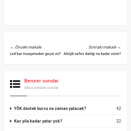
←
Önceki makale
Sonraki makale
→
Led bar muayeneden geçer mi?
Alerjik nefes darlığı ne kadar sürer?
Benzer sorular
Sıkça sorulan sorular
YÖK destek bursu ne zaman yatacak?
42
Kac yila kadar yatar yok?
22