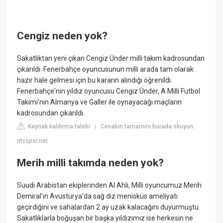
Cengiz neden yok?
Sakatlıktan yeni çıkan Cengiz Ünder milli takım kadrosundan
çıkarıldı. Fenerbahçe oyuncusunun milli arada tam olarak
hazır hale gelmesi için bu kararın alındığı öğrenildi.
Fenerbahçe'nin yıldız oyuncusu Cengiz Ünder, A Milli Futbol
Takımı'nın Almanya ve Galler ile oynayacağı maçların
kadrosundan çıkarıldı.
Kaynak kaldırma talebi
Cevabın tamamını burada okuyun:
|
ntvspor.net
Merih milli takımda neden yok?
Suudi Arabistan ekiplerinden Al Ahli, Milli oyuncumuz Merih
Demiral'ın Avusturya'da sağ diz menisküs ameliyatı
geçirdiğini ve sahalardan 2 ay uzak kalacağını duyurmuştu.
Sakatlıklarla boğuşan bir başka yıldızımız ise herkesin ne