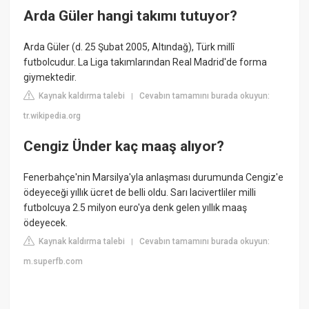
Arda Güler hangi takımı tutuyor?
Arda Güler (d. 25 Şubat 2005, Altındağ), Türk millî
futbolcudur. La Liga takımlarından Real Madrid'de forma
giymektedir.
Kaynak kaldırma talebi
Cevabın tamamını burada okuyun:
|
tr.wikipedia.org
Cengiz Ünder kaç maaş alıyor?
Fenerbahçe'nin Marsilya'yla anlaşması durumunda Cengiz'e
ödeyeceği yıllık ücret de belli oldu. Sarı lacivertliler milli
futbolcuya 2.5 milyon euro'ya denk gelen yıllık maaş
ödeyecek.
Kaynak kaldırma talebi
Cevabın tamamını burada okuyun:
|
m.superfb.com