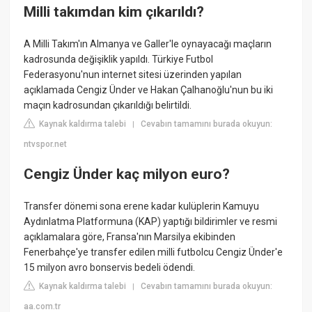
Milli takımdan kim çıkarıldı?
A Milli Takım'ın Almanya ve Galler'le oynayacağı maçların
kadrosunda değişiklik yapıldı. Türkiye Futbol
Federasyonu'nun internet sitesi üzerinden yapılan
açıklamada Cengiz Ünder ve Hakan Çalhanoğlu'nun bu iki
maçın kadrosundan çıkarıldığı belirtildi.
Kaynak kaldırma talebi
Cevabın tamamını burada okuyun:
|
ntvspor.net
Cengiz Ünder kaç milyon euro?
Transfer dönemi sona erene kadar kulüplerin Kamuyu
Aydınlatma Platformuna (KAP) yaptığı bildirimler ve resmi
açıklamalara göre, Fransa'nın Marsilya ekibinden
Fenerbahçe'ye transfer edilen milli futbolcu Cengiz Ünder'e
15 milyon avro bonservis bedeli ödendi.
Kaynak kaldırma talebi
Cevabın tamamını burada okuyun:
|
aa.com.tr