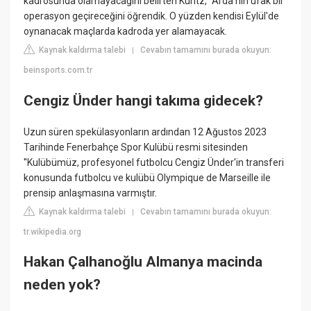
kadrosunda olamayacağını belirten Kuntz, "Arda'nın ufak bir
operasyon geçireceğini öğrendik. O yüzden kendisi Eylül'de
oynanacak maçlarda kadroda yer alamayacak.
Kaynak kaldırma talebi
Cevabın tamamını burada okuyun:
|
beinsports.com.tr
Cengiz Ünder hangi takıma gidecek?
Uzun süren spekülasyonların ardından 12 Ağustos 2023
Tarihinde Fenerbahçe Spor Kulübü resmi sitesinden
''Kulübümüz, profesyonel futbolcu Cengiz Ünder'in transferi
konusunda futbolcu ve kulübü Olympique de Marseille ile
prensip anlaşmasına varmıştır.
Kaynak kaldırma talebi
Cevabın tamamını burada okuyun:
|
tr.wikipedia.org
Hakan Çalhanoğlu Almanya macinda
neden yok?