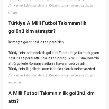
Kaynak kaldırma talebi
Cevabın tamamını burada okuyun:
|
tff.org
Türkiye A Milli Futbol Takımının ilk
golünü kim atmıştır?
İlk maçta goller Zeki Rıza Sporel'den
Türkiye'nin tarihindeki ilk gollerini Fenerbahçe forması giyen
Zeki Rıza Sporel attı. Zeki Rıza Sporel; 32 ve 50. dakikalarda
attığı gollerle Romanya ağlarını havalandırdı ve adını
Türkiye'nin ilk gollerini atan futbolcu olarak tarihe yazdırdı.
Kaynak kaldırma talebi
Cevabın tamamını burada okuyun:
|
aa.com.tr
A Milli Futbol Takımının ilk golünü kim
attı?