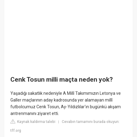
Cenk Tosun milli maçta neden yok?
Yaşadığı sakatlık nedeniyle A Millî Takımımızın Letonya ve
Galler maçlarının aday kadrosunda yer alamayan millî
futbolcumuz Cenk Tosun, Ay-Yıldızlılar'ın bugünkü akşam
antrenmanını ziyaret etti.
Kaynak kaldırma talebi
Cevabın tamamını burada okuyun:
|
tff.org