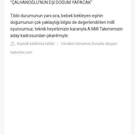
"ÇALHANOĞLU'NUN EŞİ DOĞUM YAPACAK"
Tıbbi durumunun yanı sıra, bebek bekleyen eşinin
doğumunun çok yaklaştığı bilgisi de değerlendirilen millî
oyuncumuz, teknik heyetimizin kararıyla A Millî Takımımızın
aday kadrosundan çıkarılmıştır.
Kaynak kaldırma talebi
Cevabın tamamını burada okuyun:
|
haberler.com