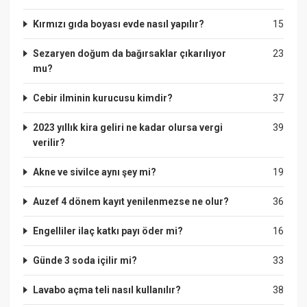
Kırmızı gıda boyası evde nasıl yapılır?
15
Sezaryen doğum da bağırsaklar çıkarılıyor
23
mu?
Cebir ilminin kurucusu kimdir?
37
2023 yıllık kira geliri ne kadar olursa vergi
39
verilir?
Akne ve sivilce aynı şey mi?
19
Auzef 4 dönem kayıt yenilenmezse ne olur?
36
Engelliler ilaç katkı payı öder mi?
16
Günde 3 soda içilir mi?
33
Lavabo açma teli nasıl kullanılır?
38