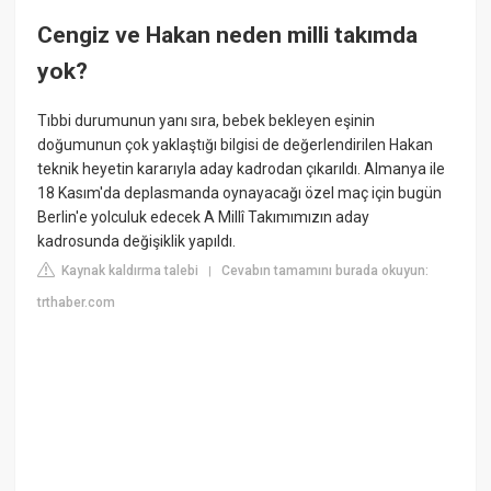
Cengiz ve Hakan neden milli takımda
yok?
Tıbbi durumunun yanı sıra, bebek bekleyen eşinin
doğumunun çok yaklaştığı bilgisi de değerlendirilen Hakan
teknik heyetin kararıyla aday kadrodan çıkarıldı. Almanya ile
18 Kasım'da deplasmanda oynayacağı özel maç için bugün
Berlin'e yolculuk edecek A Millî Takımımızın aday
kadrosunda değişiklik yapıldı.
Kaynak kaldırma talebi
Cevabın tamamını burada okuyun:
|
trthaber.com