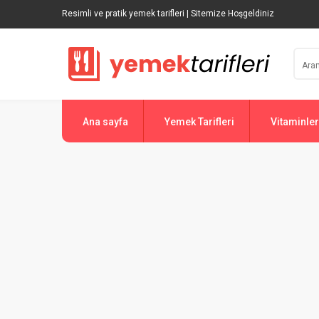
Resimli ve pratik yemek tarifleri | Sitemize Hoşgeldiniz
Ana sayfa
Yemek Tarifleri
Vitaminler