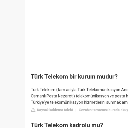
Türk Telekom bir kurum mudur?
Türk Telekom (tam adıyla Türk Telekomünikasyon Anoni
Osmanlı Posta Nezareti) telekomünikasyon ve posta hi
Türkiye'ye telekomünikasyon hizmetlerini sunmak amac
Kaynak kaldırma talebi
Cevabın tamamını burada okuyun
|
Türk Telekom kadrolu mu?