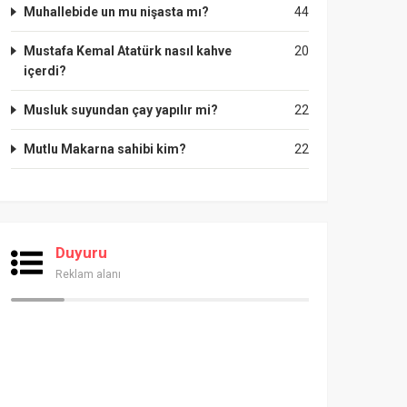
Muhallebide un mu nişasta mı?
44
Mustafa Kemal Atatürk nasıl kahve
20
içerdi?
Musluk suyundan çay yapılır mi?
22
Mutlu Makarna sahibi kim?
22
Duyuru
Reklam alanı