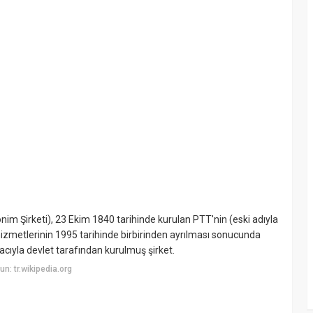
m Şirketi), 23 Ekim 1840 tarihinde kurulan PTT'nin (eski adıyla
zmetlerinin 1995 tarihinde birbirinden ayrılması sonucunda
ıyla devlet tarafından kurulmuş şirket.
: tr.wikipedia.org