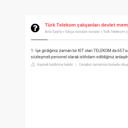
Türk Telekom çalışanları devlet me
Ana Sayfa
»
Sıkça sorulan sorular
» Türk Telekom ç
1- İşe girdiğiniz zaman bir KİT olan TELEKOM da 657 s
sözleşmeli personel olarak istihdam edildiğiniz anlaşıl
Kaynak kaldırma talebi
Cevabın tamamını burada okuy
|