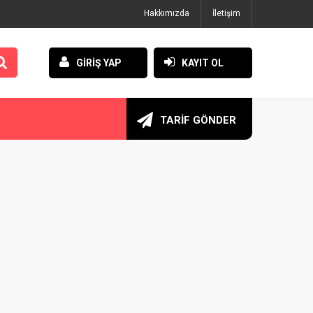
Hakkımızda
İletişim
GİRİŞ YAP
KAYIT OL
TARİF GÖNDER