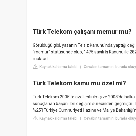
Türk Telekom çalışanı memur mu?
Görüldüğü gibi, yasanın Telsiz Kanunu'nda yaptığı değ
“memur” statüsünde olup, 1475 sayılı İş Kanunu ile 282
maktadır.
Kaynak kaldırma talebi
Cevabın tamamını burada okuyu
|
Türk Telekom kamu mu özel mi?
Türk Telekom 2005'te özelleştirilmiş ve 2008'de halka a
sonuçlanan başarılı bir değişim sürecinden geçmiştir. T
%25'i Türkiye Cumhuriyeti Hazine ve Maliye Bakanlığı'na
Kaynak kaldırma talebi
Cevabın tamamını burada okuyun:
|