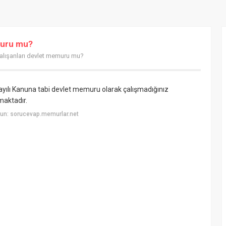
muru mu?
alışanları devlet memuru mu?
ayılı Kanuna tabi devlet memuru olarak çalışmadığınız
maktadır.
un: sorucevap.memurlar.net