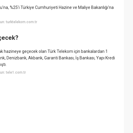
nu'na, %25'i Türkiye Cumhuriyeti Hazine ve Maliye Bakanlığı'na
un: turktelekom.com.tr
çecek?
arak hazineye geçecek olan Türk Telekom için bankalardan 1
ank, Denizbank, Akbank, Garanti Bankası, İş Bankası, Yapı Kredi
ştı.
n: tele1.com.tr