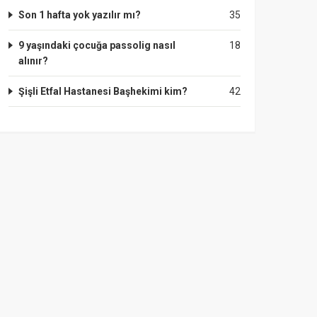
Son 1 hafta yok yazılır mı?
35
9 yaşındaki çocuğa passolig nasıl
18
alınır?
Şişli Etfal Hastanesi Başhekimi kim?
42