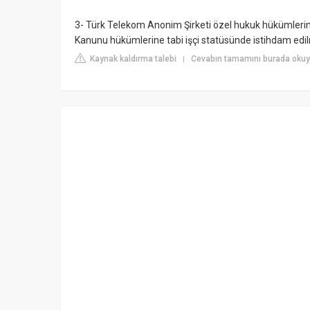
3- Türk Telekom Anonim Şirketi özel hukuk hükümlerine t
Kanunu hükümlerine tabi işçi statüsünde istihdam edil
Kaynak kaldırma talebi
Cevabın tamamını burada okuy
|