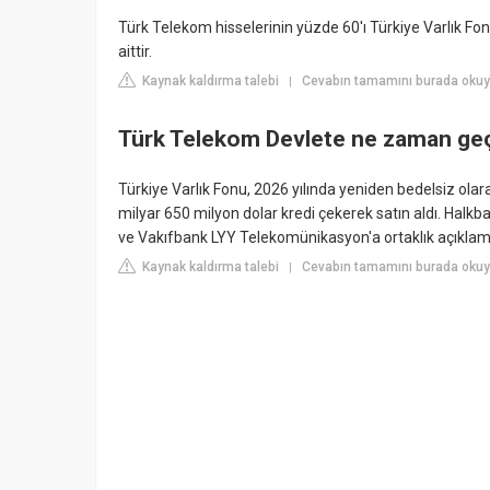
Türk Telekom hisselerinin yüzde 60'ı Türkiye Varlık Fo
aittir.
Kaynak kaldırma talebi
Cevabın tamamını burada okuy
|
Türk Telekom Devlete ne zaman ge
Türkiye Varlık Fonu, 2026 yılında yeniden bedelsiz ol
milyar 650 milyon dolar kredi çekerek satın aldı. Halkb
ve Vakıfbank LYY Telekomünikasyon'a ortaklık açıklamı
Kaynak kaldırma talebi
Cevabın tamamını burada okuyu
|