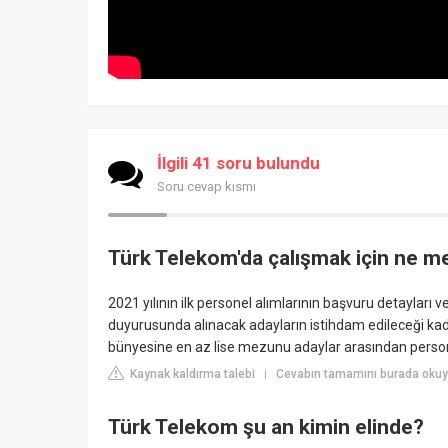
İlgili 41 soru bulundu
Soru cevap kısmı
Türk Telekom'da çalışmak için ne m
2021 yılının ilk personel alımlarının başvuru detayları
duyurusunda alınacak adayların istihdam edileceği kadr
bünyesine en az lise mezunu adaylar arasından persone
Kaynak kaldırma talebi
Cevabın tamamını burada okuy
|
Türk Telekom şu an kimin elinde?