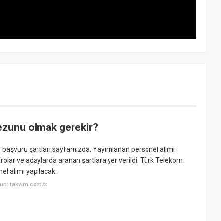
ezunu olmak gerekir?
 ve başvuru şartları sayfamızda. Yayımlanan personel alımı
olar ve adaylarda aranan şartlara yer verildi. Türk Telekom
l alımı yapılacak.
un: takvim.com.tr