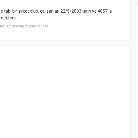
abi bir şirket olup, çalışanları 22/5/2003 tarih ve 4857 İş
mektedir.
un: sorucevap.memurlar.net