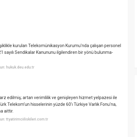
işiklikle kurulan Telekomünikasyon Kurumu'nda çalışan personel
1 sayılı Sendikalar Kanununu ilgilendiren bir yönü bulunma-
n: hukuk.deu.edu.tr
rz edilmiş; artan verimlilik ve genişleyen hizmet yelpazesi ile
ürk Telekom'un hisselerinin yüzde 60'ı Türkiye Varlık Fonu'na,
 aittir.
 ttyatirimciiliskileri.com.tr