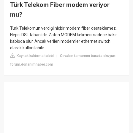
Türk Telekom Fiber modem veriyor
mu?
Turk Telekomun verdiği hiçbir modem fiber desteklemez.
Hepsi DSL tabanlıdır. Zaten MODEM kelimesi sadece bakır
kabloda olur. Ancak verilen modemler ethernet switch
olarak kullanılabilir.
Kaynak kaldırma talebi
Cevabın tamamını burada okuyun:
|
forum.donanimhaber.com