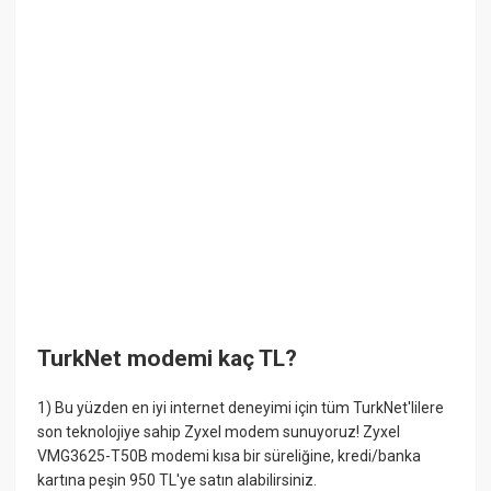
TurkNet modemi kaç TL?
1) Bu yüzden en iyi internet deneyimi için tüm TurkNet'lilere
son teknolojiye sahip Zyxel modem sunuyoruz! Zyxel
VMG3625-T50B modemi kısa bir süreliğine, kredi/banka
kartına peşin 950 TL'ye satın alabilirsiniz.