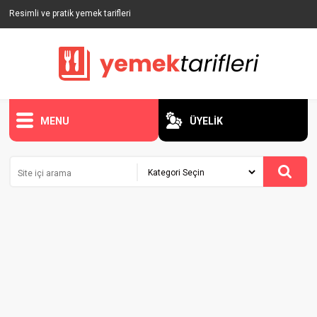
Resimli ve pratik yemek tarifleri
MENU
ÜYELİK