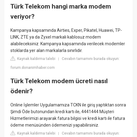
Türk Telekom hangi marka modem
veriyor?
Kampanya kapsamında Airties, Exper, Pikatel, Huawei, TP-
LINK, ZTE ya da Zyxel markalı kablosuz modem
alabileceksiniz. Kampanya kapsamında verilecek modemler
stoklarda yer alan markalarla sınırlıdır.
Kaynak kaldırma talebi
Cevabın tamamını burada okuyun:
|
forum.donanimhaber.com
Türk Telekom modem ücreti nasıl
ödenir?
Online İşlemler Uygulamamıza TCKN ile giriş yaptıktan sonra
Şimdi Öde butonundan kredi kartı ile, 4441444 Müşteri
Hizmetlerimizi arayarak fatura bilgisi ve kredi kartı ile fatura
ödeme menüsünden ödemenizi yapabilirsiniz.
Kaynak kaldırma talebi
Cevabın tamamını burada okuyun:
|