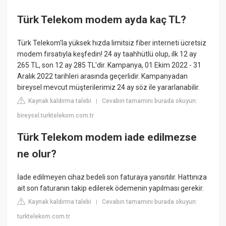
Türk Telekom modem ayda kaç TL?
​​​​Türk Telekom'la yüksek hızda limitsiz fiber interneti ücretsiz
modem fırsatıyla keşfedin! 24 ay taahhütlü olup, ilk 12 ay
265 TL, son 12 ay 285 TL'dir. Kampanya, 01 Ekim 2022 - 31
Aralık 2022 tarihleri arasında geçerlidir. Kampanyadan
bireysel mevcut müşterilerimiz 24 ay söz ile yararlanabilir.
Kaynak kaldırma talebi
Cevabın tamamını burada okuyun:
|
bireysel.turktelekom.com.tr
Türk Telekom modem iade edilmezse
ne olur?
İade edilmeyen cihaz bedeli son faturaya yansıtılır. Hattınıza
ait son faturanın takip edilerek ödemenin yapılması gerekir.
Kaynak kaldırma talebi
Cevabın tamamını burada okuyun:
|
turktelekom.com.tr