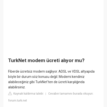
TurkNet modem ücreti alıyor mu?
Fiberde ücretsiz modem sağlıyor. ADSL ve VDSL altyapıda
böyle bir durum söz konusu değil. Modemi kendiniz
alabileceğiniz gibi TurkNet'ten de ücreti karşılığında
alabilirsiniz.
Kaynak kaldırma talebi
Cevabın tamamını burada okuyun:
|
forum.turk.net