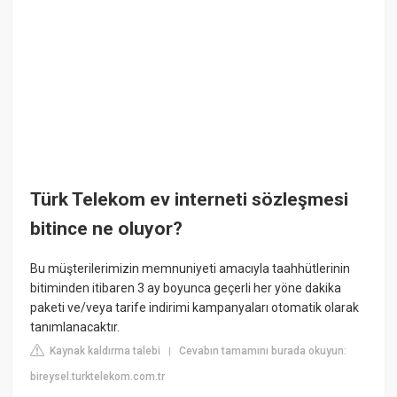
Türk Telekom ev interneti sözleşmesi
bitince ne oluyor?
Bu müşterilerimizin memnuniyeti amacıyla taahhütlerinin
bitiminden itibaren 3 ay boyunca geçerli her yöne dakika
paketi ve/veya tarife indirimi kampanyaları otomatik olarak
tanımlanacaktır.
Kaynak kaldırma talebi
Cevabın tamamını burada okuyun:
|
bireysel.turktelekom.com.tr