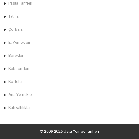
Pasta Tarifleri
Tatlılar
Çorbalar
Et Yemekleri
Börekler
Kek Tarifleri
Köfteler
Ana Yemekler
Kahvaltılıklar
© 2009-2026 Usta Yemek Tarifleri