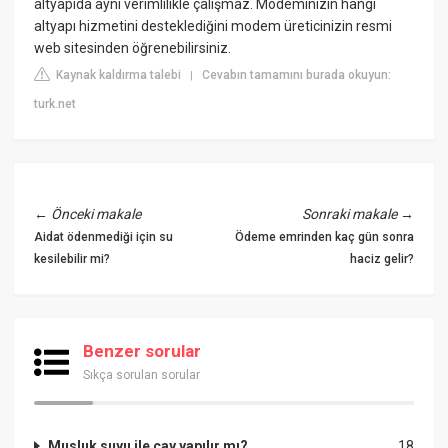
altyapıda aynı verimlilikle çalışmaz. Modeminizin hangi
altyapı hizmetini desteklediğini modem üreticinizin resmi
web sitesinden öğrenebilirsiniz.
Kaynak kaldırma talebi
Cevabın tamamını burada okuyun:
|
turk.net
←
Önceki makale
Sonraki makale
→
Aidat ödenmediği için su
Ödeme emrinden kaç gün sonra
kesilebilir mi?
haciz gelir?
Benzer sorular
Sıkça sorulan sorular
Musluk suyu ile çay yapılır mı?
18