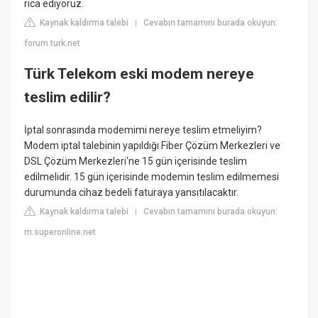
rica ediyoruz.
Kaynak kaldırma talebi
Cevabın tamamını burada okuyun:
|
forum.turk.net
Türk Telekom eski modem nereye
teslim edilir?
İptal sonrasında modemimi nereye teslim etmeliyim?
Modem iptal talebinin yapıldığı Fiber Çözüm Merkezleri ve
DSL Çözüm Merkezleri​'ne 15 gün içerisinde teslim
edilmelidir. 15 gün içerisinde modemin teslim edilmemesi
durumunda cihaz bedeli faturaya yansıtılacaktır.
Kaynak kaldırma talebi
Cevabın tamamını burada okuyun:
|
m.superonline.net