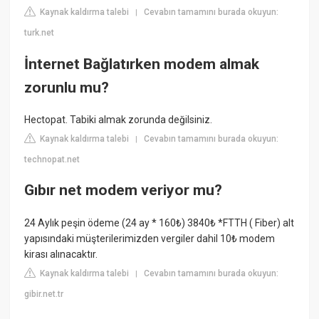
Kaynak kaldırma talebi
Cevabın tamamını burada okuyun:
|
turk.net
İnternet Bağlatırken modem almak
zorunlu mu?
Hectopat. Tabiki almak zorunda değilsiniz.
Kaynak kaldırma talebi
Cevabın tamamını burada okuyun:
|
technopat.net
Gıbır net modem veriyor mu?
24 Aylık peşin ödeme (24 ay * 160₺) 3840₺ *FTTH ( Fiber) alt
yapısındaki müşterilerimizden vergiler dahil 10₺ modem
kirası alınacaktır.
Kaynak kaldırma talebi
Cevabın tamamını burada okuyun:
|
gibir.net.tr