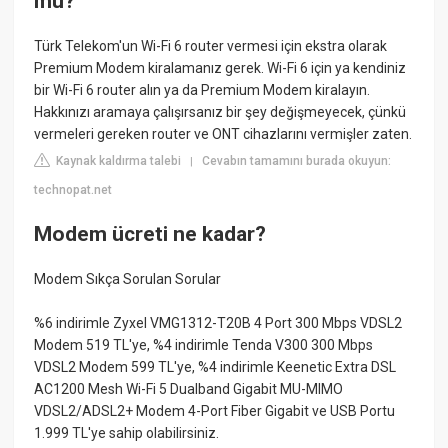
mu?
Türk Telekom'un Wi-Fi 6 router vermesi için ekstra olarak
Premium Modem kiralamanız gerek. Wi-Fi 6 için ya kendiniz
bir Wi-Fi 6 router alın ya da Premium Modem kiralayın.
Hakkınızı aramaya çalışırsanız bir şey değişmeyecek, çünkü
vermeleri gereken router ve ONT cihazlarını vermişler zaten.
Kaynak kaldırma talebi
Cevabın tamamını burada okuyun:
|
technopat.net
Modem ücreti ne kadar?
Modem Sıkça Sorulan Sorular
%6 indirimle Zyxel VMG1312-T20B 4 Port 300 Mbps VDSL2
Modem 519 TL'ye, %4 indirimle Tenda V300 300 Mbps
VDSL2 Modem 599 TL'ye, %4 indirimle Keenetic Extra DSL
AC1200 Mesh Wi-Fi 5 Dualband Gigabit MU-MIMO
VDSL2/ADSL2+ Modem 4-Port Fiber Gigabit ve USB Portu
1.999 TL'ye sahip olabilirsiniz.