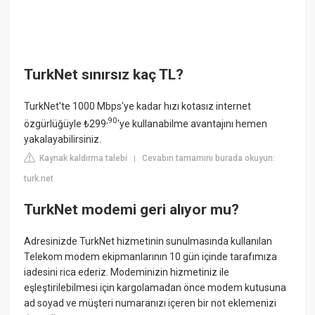
TurkNet sınırsız kaç TL?
TurkNet'te 1000 Mbps'ye kadar hızı kotasız internet
,
90
özgürlüğüyle ₺299
'ye kullanabilme avantajını hemen
yakalayabilirsiniz.
Kaynak kaldırma talebi
Cevabın tamamını burada okuyun:
|
turk.net
TurkNet modemi geri alıyor mu?
Adresinizde TurkNet hizmetinin sunulmasında kullanılan
Telekom modem ekipmanlarının 10 gün içinde tarafımıza
iadesini rica ederiz. Modeminizin hizmetiniz ile
eşleştirilebilmesi için kargolamadan önce modem kutusuna
ad soyad ve müşteri numaranızı içeren bir not eklemenizi