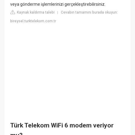
veya gönderme işlemlerinizi gerçekleştirebilirsiniz.
Kaynak kaldırma talebi
Cevabın tamamını burada okuyun:
|
bireysel.turktelekom.com.tr
Türk Telekom WiFi 6 modem veriyor