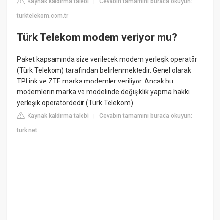
Kaynak kaldırma talebi
Cevabın tamamını burada okuyun:
|
turktelekom.com.tr
Türk Telekom modem veriyor mu?
Paket kapsamında size verilecek modem yerleşik operatör
(Türk Telekom) tarafından belirlenmektedir. Genel olarak
TPLink ve ZTE marka modemler veriliyor. Ancak bu
modemlerin marka ve modelinde değişiklik yapma hakkı
yerleşik operatördedir (Türk Telekom).
Kaynak kaldırma talebi
Cevabın tamamını burada okuyun:
|
turk.net