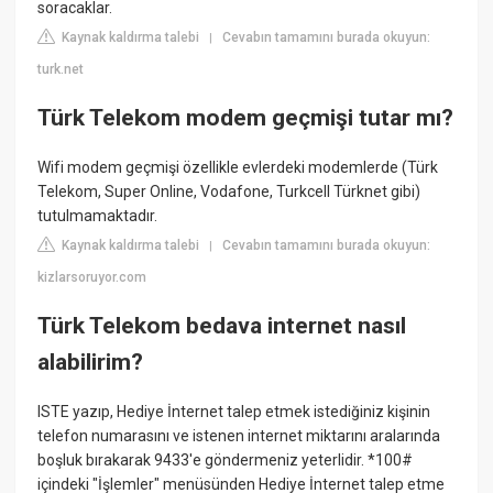
soracaklar.
Kaynak kaldırma talebi
Cevabın tamamını burada okuyun:
|
turk.net
Türk Telekom modem geçmişi tutar mı?
Wifi modem geçmişi özellikle evlerdeki modemlerde (Türk
Telekom, Super Online, Vodafone, Turkcell Türknet gibi)
tutulmamaktadır.
Kaynak kaldırma talebi
Cevabın tamamını burada okuyun:
|
kizlarsoruyor.com
Türk Telekom bedava internet nasıl
alabilirim?
ISTE yazıp, Hediye İnternet talep etmek istediğiniz kişinin
telefon numarasını ve istenen internet miktarını aralarında
boşluk bırakarak 9433'e göndermeniz yeterlidir. *100#
içindeki "İşlemler" menüsünden Hediye İnternet talep etme