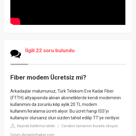
İlgili 22 soru bulundu
Fiber modem Ücretsiz mi?
Arkadaşlar malumunuz, Türk Telekom Eve Kadar Fiber
(FTTH) altyapısında alınan aboneliklerde kendi modeminin
kullanımını da zorunlu kılıp aylık 20 TL modem
kullanım/kiralama ücreti alıyor. Bu ücret hangi İSS'yi
kullanıyor olursanız olun sizden tahsil edilip TT'ye veriliyor.
Kaynak kaldırma talebi
Cevabın tamamını burada okuyun:
|
forum.donanimhaber.com