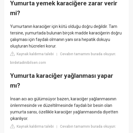
Yumurta yemek karaciğere zarar verir
mi?
Yumurtanın karaciğer için kötü olduğu doğru değildir. Tam
tersine, yumurtada bulunan birçok madde karaciğerin doğru
çalışması için faydalı olmanın yanı sıra hepatik dokuyu
oluşturan hücreleri korur.
Kaynak kaldırma talebi
Cevabın tamamını burada okuyun:
|
birdetadinibilsen.com
Yumurta karaciğer yağlanması yapar
mı?
İnsan acı acı gülümsüyor bazen, karaciğer yağlanmasının
önlenmesinde ve düzeltilmesinde faydalı bir besin olan
yumurta sarısı, özellikle karaciğer yağlanmasında diyetten
çıkarılıyor.
Kaynak kaldırma talebi
Cevabın tamamını burada okuyun:
|