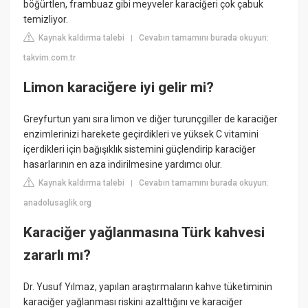
böğürtlen, frambuaz gibi meyveler karaciğeri çok çabuk
temizliyor.
Kaynak kaldırma talebi
Cevabın tamamını burada okuyun:
|
takvim.com.tr
Limon karaciğere iyi gelir mi?
Greyfurtun yanı sıra limon ve diğer turunçgiller de karaciğer
enzimlerinizi harekete geçirdikleri ve yüksek C vitamini
içerdikleri için bağışıklık sistemini güçlendirip karaciğer
hasarlarının en aza indirilmesine yardımcı olur.
Kaynak kaldırma talebi
Cevabın tamamını burada okuyun:
|
anadolusaglik.org
Karaciğer yağlanmasına Türk kahvesi
zararlı mı?
Dr. Yusuf Yılmaz, yapılan araştırmaların kahve tüketiminin
karaciğer yağlanması riskini azalttığını ve karaciğer