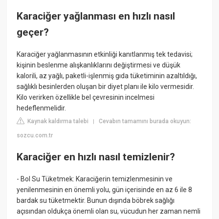
Karaciğer yağlanması en hızlı nasıl
geçer?
Karaciğer yağlanmasının etkinliği kanıtlanmış tek tedavisi;
kişinin beslenme alışkanlıklarını değiştirmesi ve düşük
kalorili, az yağlı, paketli-işlenmiş gıda tüketiminin azaltıldığı,
sağlıklı besinlerden oluşan bir diyet planı ile kilo vermesidir.
Kilo verirken özellikle bel çevresinin incelmesi
hedeflenmelidir.
Kaynak kaldırma talebi
Cevabın tamamını burada okuyun:
|
sozcu.com.tr
Karaciğer en hızlı nasıl temizlenir?
- Bol Su Tüketmek: Karaciğerin temizlenmesinin ve
yenilenmesinin en önemli yolu, gün içerisinde en az 6 ile 8
bardak su tüketmektir. Bunun dışında böbrek sağlığı
açısından oldukça önemli olan su, vücudun her zaman nemli