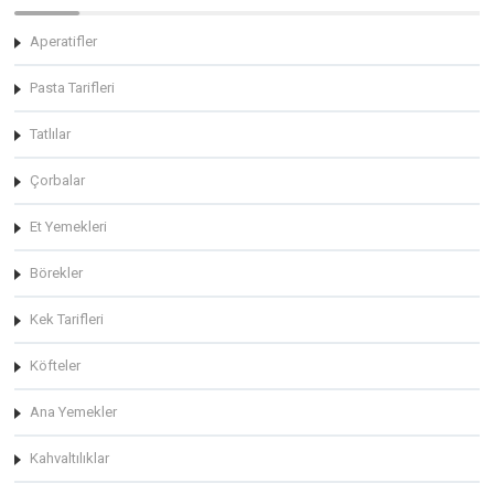
Aperatifler
Pasta Tarifleri
Tatlılar
Çorbalar
Et Yemekleri
Börekler
Kek Tarifleri
Köfteler
Ana Yemekler
Kahvaltılıklar