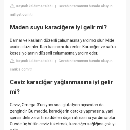
Kaynak kaldırma talebi
Cevabın tamamını burada okuyun:
|
milliyet.com.tr
Maden suyu karaciğere iyi gelir mi?
Damar ve kasların düzenli çalışmasına yardımcı olur. Mide
asidini düzenler. Kan basıncını düzenler. Karaciğer ve safra
kesesi yolarının düzenli çalışmasına yardım eder.
Kaynak kaldırma talebi
Cevabın tamamını burada okuyun:
|
sarikiz.com.tr
Ceviz karaciğer yağlanmasına iyi gelir
mi?
Ceviz, Omega-3'un yanı sıra, glutatyon açısından da
zengindir. Bu madde, karaciğerin detoks yapmasına, yani
içerisindeki zararlı maddeleri dışarı atmasına yardımcı olur.
Günde üç bütün ceviz tüketmek, karaciğer sağlığına çok iyi