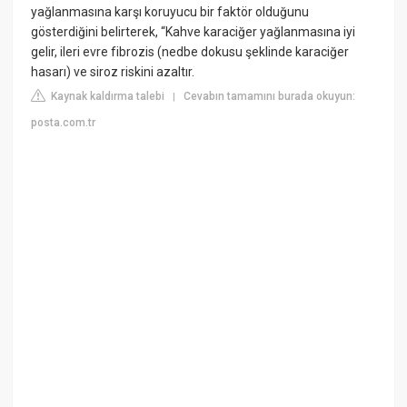
yağlanmasına karşı koruyucu bir faktör olduğunu
gösterdiğini belirterek, “Kahve karaciğer yağlanmasına iyi
gelir, ileri evre fibrozis (nedbe dokusu şeklinde karaciğer
hasarı) ve siroz riskini azaltır.
Kaynak kaldırma talebi
Cevabın tamamını burada okuyun:
|
posta.com.tr