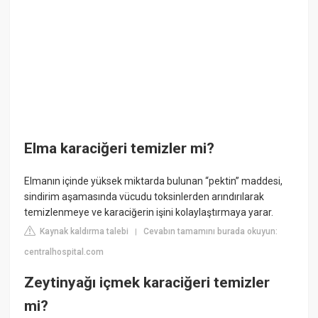
Elma karaciğeri temizler mi?
Elmanın içinde yüksek miktarda bulunan “pektin” maddesi,
sindirim aşamasında vücudu toksinlerden arındırılarak
temizlenmeye ve karaciğerin işini kolaylaştırmaya yarar.
Kaynak kaldırma talebi
Cevabın tamamını burada okuyun:
|
centralhospital.com
Zeytinyağı içmek karaciğeri temizler
mi?