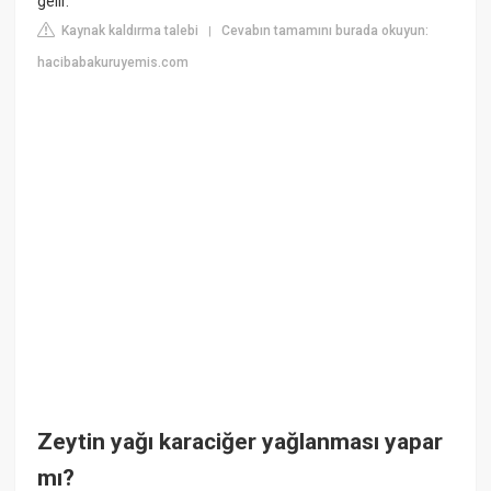
gelir.
Kaynak kaldırma talebi
Cevabın tamamını burada okuyun:
|
hacibabakuruyemis.com
Zeytin yağı karaciğer yağlanması yapar
mı?