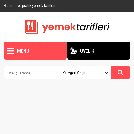
Resimli ve pratik yemek tarifleri
MENU
ÜYELİK