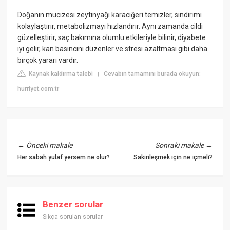
Doğanın mucizesi zeytinyağı karaciğeri temizler, sindirimi
kolaylaştırır, metabolizmayı hızlandırır. Aynı zamanda cildi
güzelleştirir, saç bakımına olumlu etkileriyle bilinir, diyabete
iyi gelir, kan basıncını düzenler ve stresi azaltması gibi daha
birçok yararı vardır.
Kaynak kaldırma talebi
Cevabın tamamını burada okuyun:
|
hurriyet.com.tr
←
Önceki makale
Sonraki makale
→
Her sabah yulaf yersem ne olur?
Sakinleşmek için ne içmeli?
Benzer sorular
Sıkça sorulan sorular