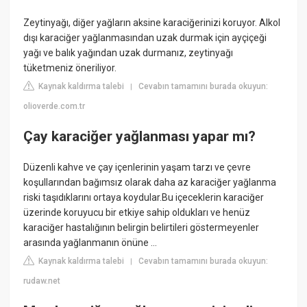
Zeytinyağı, diğer yağların aksine karaciğerinizi koruyor. Alkol
dışı karaciğer yağlanmasından uzak durmak için ayçiçeği
yağı ve balık yağından uzak durmanız, zeytinyağı
tüketmeniz öneriliyor.
Kaynak kaldırma talebi
Cevabın tamamını burada okuyun:
|
olioverde.com.tr
Çay karaciğer yağlanması yapar mı?
Düzenli kahve ve çay içenlerinin yaşam tarzı ve çevre
koşullarından bağımsız olarak daha az karaciğer yağlanma
riski taşıdıklarını ortaya koydular.Bu içeceklerin karaciğer
üzerinde koruyucu bir etkiye sahip oldukları ve henüz
karaciğer hastalığının belirgin belirtileri göstermeyenler
arasında yağlanmanın önüne ...
Kaynak kaldırma talebi
Cevabın tamamını burada okuyun:
|
rudaw.net