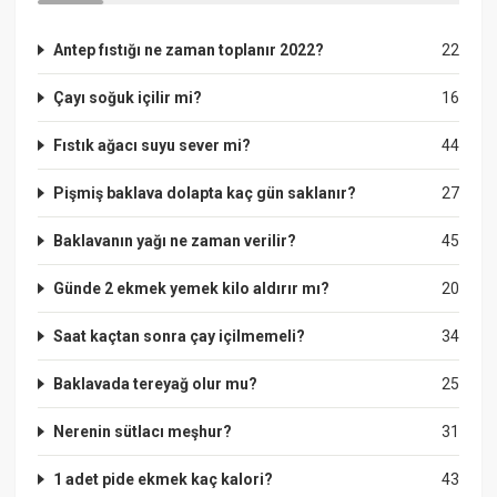
Antep fıstığı ne zaman toplanır 2022?
22
Çayı soğuk içilir mi?
16
Fıstık ağacı suyu sever mi?
44
Pişmiş baklava dolapta kaç gün saklanır?
27
Baklavanın yağı ne zaman verilir?
45
Günde 2 ekmek yemek kilo aldırır mı?
20
Saat kaçtan sonra çay içilmemeli?
34
Baklavada tereyağ olur mu?
25
Nerenin sütlacı meşhur?
31
1 adet pide ekmek kaç kalori?
43