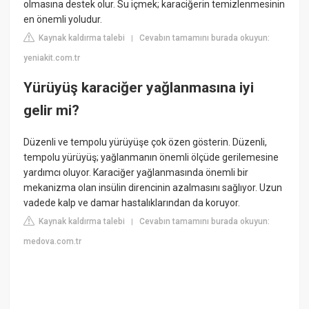
olmasına destek olur. Su içmek; karaciğerin temizlenmesinin
en önemli yoludur.
Kaynak kaldırma talebi
Cevabın tamamını burada okuyun:
|
yeniakit.com.tr
Yürüyüş karaciğer yağlanmasına iyi
gelir mi?
Düzenli ve tempolu yürüyüşe çok özen gösterin. Düzenli,
tempolu yürüyüş; yağlanmanın önemli ölçüde gerilemesine
yardımcı oluyor. Karaciğer yağlanmasında önemli bir
mekanizma olan insülin direncinin azalmasını sağlıyor. Uzun
vadede kalp ve damar hastalıklarından da koruyor.
Kaynak kaldırma talebi
Cevabın tamamını burada okuyun:
|
medova.com.tr