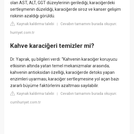
olan AST, ALT, GGT düzeylerinin gerilediği, karaciğerdeki
sertleşmenin düzeldiği, karaciğerde siroz ve kanser gelişim
riskinin azaldığı görüldü.
Kaynak kaldırma talebi
Cevabın tamamını burada okuyun:
|
hurriyet.com.tr
Kahve karaciğeri temizler mi?
Dr. Yaprak, şu bilgileri verdi: “Kahvenin karaciğer koruyucu
etkisinin altında yatan temel mekanizmalar arasında;
kahvenin antioksidan özelliği, karaciğerde detoks yapan
enzimleri uyarması, karaciğer sertleşmesine yol açan bazı
zararlı büyüme faktörlerini azaltması sayılabilir.
Kaynak kaldırma talebi
Cevabın tamamını burada okuyun:
|
cumhuriyet.com.tr