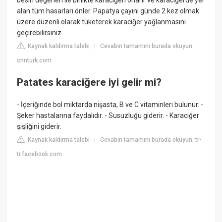
besin değerleri ile birlikte karaciğeri onarır ve karaciğerde yer
alan tüm hasarları önler. Papatya çayını günde 2 kez olmak
üzere düzenli olarak tüketerek karaciğer yağlanmasını
geçirebilirsiniz.
Kaynak kaldırma talebi
Cevabın tamamını burada okuyun:
|
cnnturk.com
Patates karaciğere iyi gelir mi?
- İçeriğinde bol miktarda nişasta, B ve C vitaminleri bulunur. -
Şeker hastalarına faydalıdır. - Susuzluğu giderir. - Karaciğer
şişliğini giderir.
Kaynak kaldırma talebi
Cevabın tamamını burada okuyun: tr-
|
tr.facebook.com