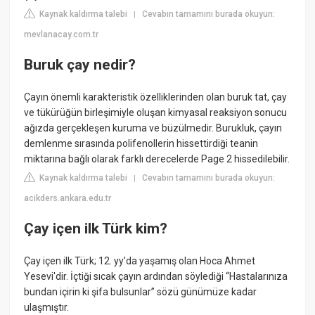
Kaynak kaldırma talebi
Cevabın tamamını burada okuyun:
|
mevlanacay.com.tr
Buruk çay nedir?
Çayın önemli karakteristik özelliklerinden olan buruk tat, çay
ve tükürüğün birleşimiyle oluşan kimyasal reaksiyon sonucu
ağızda gerçekleşen kuruma ve büzülmedir. Burukluk, çayın
demlenme sırasında polifenollerin hissettirdiği teanin
miktarına bağlı olarak farklı derecelerde Page 2 hissedilebilir.
Kaynak kaldırma talebi
Cevabın tamamını burada okuyun:
|
acikders.ankara.edu.tr
Çay içen ilk Türk kim?
Çay içen ilk Türk; 12. yy'da yaşamış olan Hoca Ahmet
Yesevi'dir. İçtiği sıcak çayın ardından söylediği “Hastalarınıza
bundan içirin ki şifa bulsunlar” sözü günümüze kadar
ulaşmıştır.