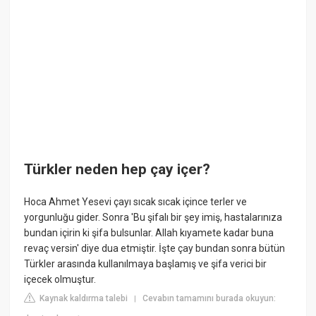
Türkler neden hep çay içer?
Hoca Ahmet Yesevi çayı sıcak sıcak içince terler ve
yorgunluğu gider. Sonra 'Bu şifalı bir şey imiş, hastalarınıza
bundan içirin ki şifa bulsunlar. Allah kıyamete kadar buna
revaç versin' diye dua etmiştir. İşte çay bundan sonra bütün
Türkler arasında kullanılmaya başlamış ve şifa verici bir
içecek olmuştur.
Kaynak kaldırma talebi
Cevabın tamamını burada okuyun:
|