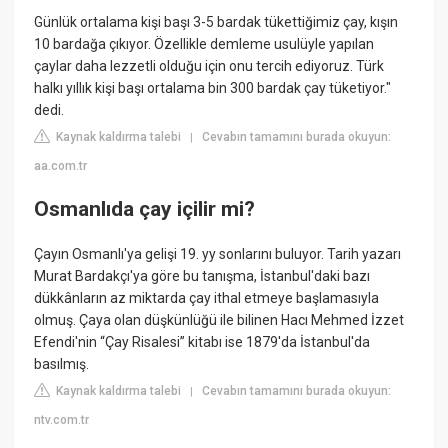
Günlük ortalama kişi başı 3-5 bardak tükettiğimiz çay, kışın
10 bardağa çıkıyor. Özellikle demleme usulüyle yapılan
çaylar daha lezzetli olduğu için onu tercih ediyoruz. Türk
halkı yıllık kişi başı ortalama bin 300 bardak çay tüketiyor."
dedi.
Kaynak kaldırma talebi
Cevabın tamamını burada okuyun:
|
aa.com.tr
Osmanlıda çay içilir mi?
Çayın Osmanlı'ya gelişi 19. yy sonlarını buluyor. Tarih yazarı
Murat Bardakçı'ya göre bu tanışma, İstanbul'daki bazı
dükkânların az miktarda çay ithal etmeye başlamasıyla
olmuş. Çaya olan düşkünlüğü ile bilinen Hacı Mehmed İzzet
Efendi'nin “Çay Risalesi” kitabı ise 1879'da İstanbul'da
basılmış.
Kaynak kaldırma talebi
Cevabın tamamını burada okuyun:
|
ntv.com.tr