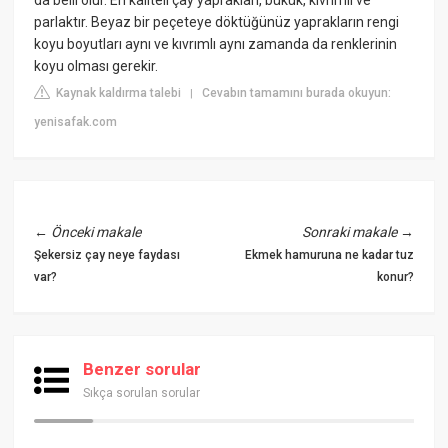
parlaktır. Beyaz bir peçeteye döktüğünüz yaprakların rengi
koyu boyutları aynı ve kıvrımlı aynı zamanda da renklerinin
koyu olması gerekir.
Kaynak kaldırma talebi
Cevabın tamamını burada okuyun:
|
yenisafak.com
←
Önceki makale
Sonraki makale
→
Şekersiz çay neye faydası
Ekmek hamuruna ne kadar tuz
var?
konur?
Benzer sorular
Sıkça sorulan sorular