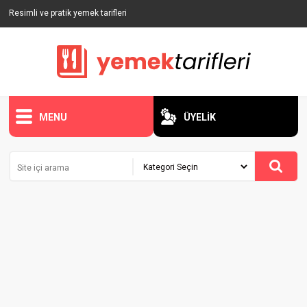
Resimli ve pratik yemek tarifleri
MENU
ÜYELİK