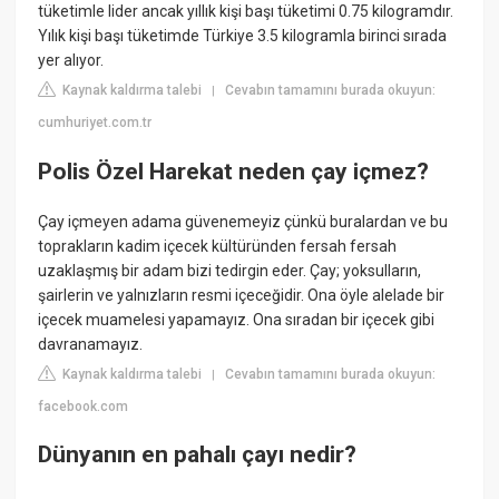
tüketimle lider ancak yıllık kişi başı tüketimi 0.75 kilogramdır.
Yılık kişi başı tüketimde Türkiye 3.5 kilogramla birinci sırada
yer alıyor.
Kaynak kaldırma talebi
Cevabın tamamını burada okuyun:
|
cumhuriyet.com.tr
Polis Özel Harekat neden çay içmez?
Çay içmeyen adama güvenemeyiz çünkü buralardan ve bu
toprakların kadim içecek kültüründen fersah fersah
uzaklaşmış bir adam bizi tedirgin eder. Çay; yoksulların,
şairlerin ve yalnızların resmi içeceğidir. Ona öyle alelade bir
içecek muamelesi yapamayız. Ona sıradan bir içecek gibi
davranamayız.
Kaynak kaldırma talebi
Cevabın tamamını burada okuyun:
|
facebook.com
Dünyanın en pahalı çayı nedir?