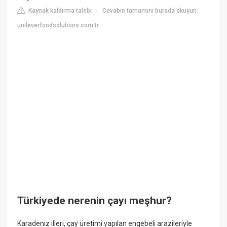
Kaynak kaldırma talebi
Cevabın tamamını burada okuyun:
|
unileverfoodsolutions.com.tr
Türkiyede nerenin çayı meşhur?
Karadeniz illeri, çay üretimi yapılan engebeli arazileriyle