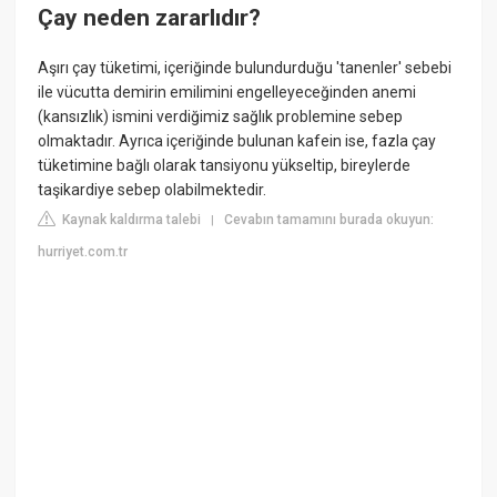
Çay neden zararlıdır?
Aşırı çay tüketimi, içeriğinde bulundurduğu 'tanenler' sebebi
ile vücutta demirin emilimini engelleyeceğinden anemi
(kansızlık) ismini verdiğimiz sağlık problemine sebep
olmaktadır. Ayrıca içeriğinde bulunan kafein ise, fazla çay
tüketimine bağlı olarak tansiyonu yükseltip, bireylerde
taşikardiye sebep olabilmektedir.
Kaynak kaldırma talebi
Cevabın tamamını burada okuyun:
|
hurriyet.com.tr