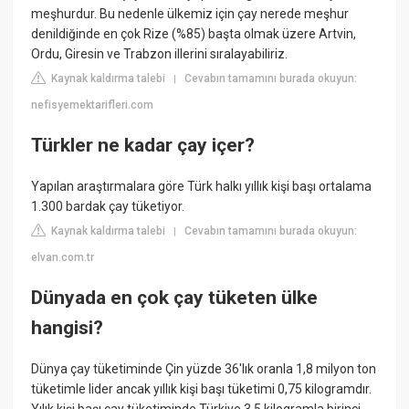
meşhurdur. Bu nedenle ülkemiz için çay nerede meşhur
denildiğinde en çok Rize (%85) başta olmak üzere Artvin,
Ordu, Giresin ve Trabzon illerini sıralayabiliriz.
Kaynak kaldırma talebi
Cevabın tamamını burada okuyun:
|
nefisyemektarifleri.com
Türkler ne kadar çay içer?
Yapılan araştırmalara göre Türk halkı yıllık kişi başı ortalama
1.300 bardak çay tüketiyor.
Kaynak kaldırma talebi
Cevabın tamamını burada okuyun:
|
elvan.com.tr
Dünyada en çok çay tüketen ülke
hangisi?
Dünya çay tüketiminde Çin yüzde 36'lık oranla 1,8 milyon ton
tüketimle lider ancak yıllık kişi başı tüketimi 0,75 kilogramdır.