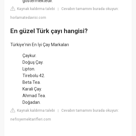
göstermektedir.
Kaynak kaldırma talebi
Cevabın tamamını burada okuyun:
|
horlamatedavisi.com
En güzel Türk çayı hangisi?
Türkiye'nin En İyi Çay Markaları
Çaykur.
Doğuş Çay.
Lipton.
Tirebolu 42.
Beta Tea.
Karali Çay.
Ahmad Tea.
Doğadan.
Kaynak kaldırma talebi
Cevabın tamamını burada okuyun:
|
nefisyemektarifleri.com