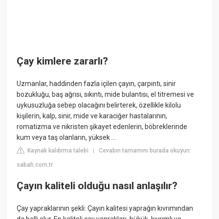
Çay kimlere zararlı?
Uzmanlar, haddinden fazla içilen çayın, çarpıntı, sinir
bozukluğu, baş ağrısı, sıkıntı, mide bulantısı, el titremesi ve
uykusuzluğa sebep olacağını belirterek, özellikle kilolu
kişilerin, kalp, sinir, mide ve karaciğer hastalarının,
romatizma ve nikristen şikayet edenlerin, böbreklerinde
kum veya taş olanların, yüksek ...
Kaynak kaldırma talebi
Cevabın tamamını burada okuyun:
|
sabah.com.tr
Çayın kaliteli olduğu nasıl anlaşılır?
Çay yapraklarının şekli: Çayın kalitesi yaprağın kıvrımından
da belli olur. En kaliteli çay yaprakları, bükük, kıvrımlı ve