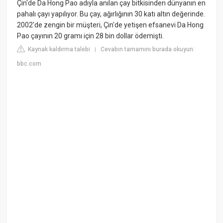
Çin'de Da Hong Pao adıyla anılan çay bitkisinden dünyanın en
pahalı çayı yapılıyor. Bu çay, ağırlığının 30 katı altın değerinde.
2002'de zengin bir müşteri, Çin'de yetişen efsanevi Da Hong
Pao çayının 20 gramı için 28 bin dollar ödemişti.
Kaynak kaldırma talebi
Cevabın tamamını burada okuyun:
|
bbc.com