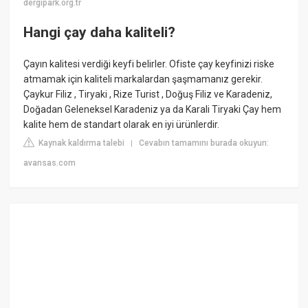
dergipark.org.tr
Hangi çay daha kaliteli?
Çayın kalitesi verdiği keyfi belirler. Ofiste çay keyfinizi riske
atmamak için kaliteli markalardan şaşmamanız gerekir.
Çaykur Filiz , Tiryaki , Rize Turist , Doğuş Filiz ve Karadeniz,
Doğadan Geleneksel Karadeniz ya da Karali Tiryaki Çay hem
kalite hem de standart olarak en iyi ürünlerdir.
Kaynak kaldırma talebi
Cevabın tamamını burada okuyun:
|
avansas.com