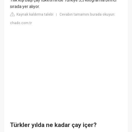
Yılık kişi başı çay tüketiminde Türkiye 3,5 kilogramla birinci
sırada yer alıyor.
Kaynak kaldırma talebi
Cevabın tamamını burada okuyun:
|
chado.com.tr
Türkler yılda ne kadar çay içer?