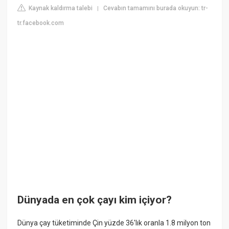
Kaynak kaldırma talebi
Cevabın tamamını burada okuyun: tr-
|
tr.facebook.com
Dünyada en çok çayı kim içiyor?
Dünya çay tüketiminde Çin yüzde 36'lık oranla 1.8 milyon ton