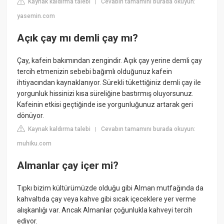
Kaynak kaldırma talebi
Cevabın tamamını burada okuyun:
|
yasemin.com
Açık çay mı demli çay mı?
Çay, kafein bakımından zengindir. Açık çay yerine demli çay
tercih etmenizin sebebi bağımlı olduğunuz kafein
ihtiyacından kaynaklanıyor. Sürekli tükettiğiniz demli çay ile
yorgunluk hissinizi kısa süreliğine bastırmış oluyorsunuz.
Kafeinin etkisi geçtiğinde ise yorgunluğunuz artarak geri
dönüyor.
Kaynak kaldırma talebi
Cevabın tamamını burada okuyun:
|
muhiku.com
Almanlar çay içer mi?
Tıpkı bizim kültürümüzde olduğu gibi Alman mutfağında da
kahvaltıda çay veya kahve gibi sıcak içeceklere yer verme
alışkanlığı var. Ancak Almanlar çoğunlukla kahveyi tercih
ediyor.