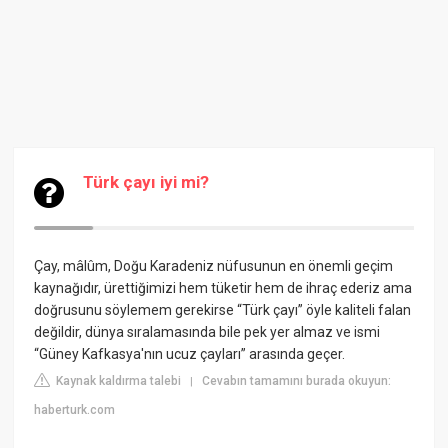
Türk çayı iyi mi?
Çay, mâlûm, Doğu Karadeniz nüfusunun en önemli geçim
kaynağıdır, ürettiğimizi hem tüketir hem de ihraç ederiz ama
doğrusunu söylemem gerekirse “Türk çayı” öyle kaliteli falan
değildir, dünya sıralamasında bile pek yer almaz ve ismi
“Güney Kafkasya'nın ucuz çayları” arasında geçer.
Kaynak kaldırma talebi
Cevabın tamamını burada okuyun:
|
haberturk.com