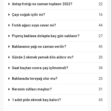
Antep fıstığı ne zaman toplanır 2022?
22
Çayı soğuk içilir mi?
16
Fıstık ağacı suyu sever mi?
44
Pişmiş baklava dolapta kaç gün saklanır?
27
Baklavanın yağı ne zaman verilir?
45
Günde 2 ekmek yemek kilo aldırır mı?
20
Saat kaçtan sonra çay içilmemeli?
34
Baklavada tereyağ olur mu?
25
Nerenin sütlacı meşhur?
31
1 adet pide ekmek kaç kalori?
43