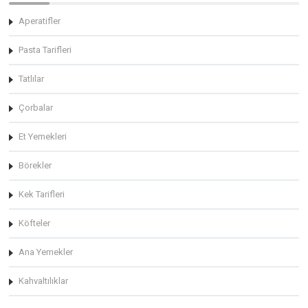
Aperatifler
Pasta Tarifleri
Tatlılar
Çorbalar
Et Yemekleri
Börekler
Kek Tarifleri
Köfteler
Ana Yemekler
Kahvaltılıklar