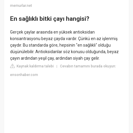
memurlar.net
En sağlıklı bitki çayı hangisi?
Gerçek çaylar arasında en yüksek antioksidan
konsantrasyonu beyaz çayda vardır. Çünkü en az işlenmiş
çaydır. Bu standarda göre, hepsinin "en sağlıklı" olduğu
düşünülebilir. Antioksidanlar söz konusu olduğunda, beyaz
çayın ardından yeşil çay, ardından siyah çay gelir.
Kaynak kaldırma talebi
Cevabın tamamını burada okuyun:
|
ensonhaber.com