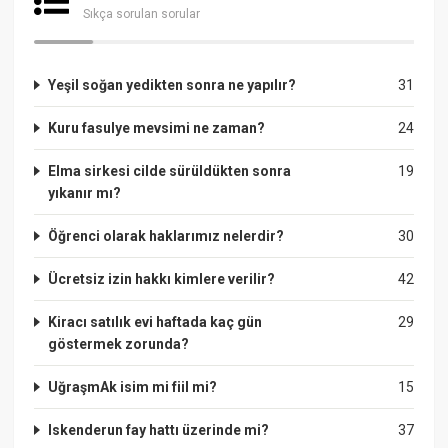
Sıkça sorulan sorular
Yeşil soğan yedikten sonra ne yapılır?
31
Kuru fasulye mevsimi ne zaman?
24
Elma sirkesi cilde sürüldükten sonra
19
yıkanır mı?
Öğrenci olarak haklarımız nelerdir?
30
Ücretsiz izin hakkı kimlere verilir?
42
Kiracı satılık evi haftada kaç gün
29
göstermek zorunda?
UğraşmAk isim mi fiil mi?
15
Iskenderun fay hattı üzerinde mi?
37