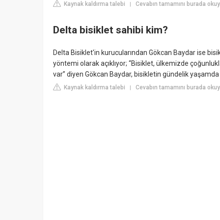
Kaynak kaldırma talebi
Cevabın tamamını burada oku
|
Delta bisiklet sahibi kim?
Delta Bisiklet'in kurucularından Gökcan Baydar ise bisi
yöntemi olarak açıklıyor; “Bisiklet, ülkemizde çoğunlukl
var” diyen Gökcan Baydar, bisikletin gündelik yaşamda 
Kaynak kaldırma talebi
Cevabın tamamını burada okuy
|