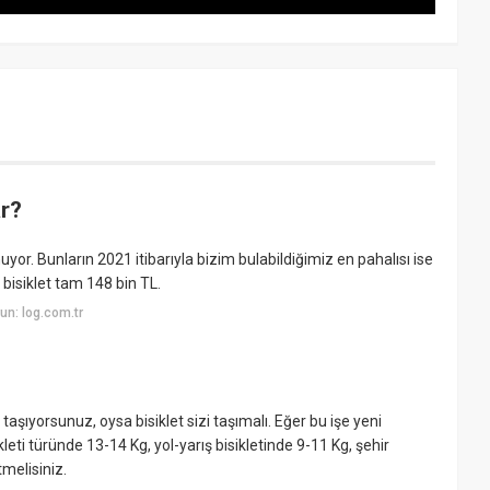
ar?
uyor. Bunların 2021 itibarıyla bizim bulabildiğimiz en pahalısı ise
bisiklet tam 148 bin TL.
n: log.com.tr
z taşıyorsunuz, oysa bisiklet sizi taşımalı. Eğer bu işe yeni
eti türünde 13-14 Kg, yol-yarış bisikletinde 9-11 Kg, şehir
melisiniz.