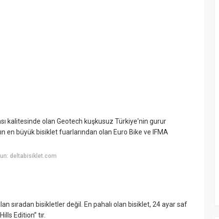
sı kalitesinde olan Geotech kuşkusuz Türkiye'nin gurur
n en büyük bisiklet fuarlarından olan Euro Bike ve IFMA
n: deltabisiklet.com
?
lan sıradan bisikletler değil. En pahalı olan bisiklet, 24 ayar saf
ls Edition” tır.