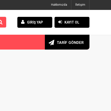
Hakkımızda
İletişim
GİRİŞ YAP
KAYIT OL
TARİF GÖNDER