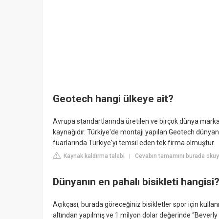
Geotech hangi ülkeye ait?
Avrupa standartlarında üretilen ve birçok dünya marka
kaynağıdır. Türkiye'de montajı yapılan Geotech dünyanı
fuarlarında Türkiye'yi temsil eden tek firma olmuştur.
Kaynak kaldırma talebi
Cevabın tamamını burada okuyu
|
Dünyanın en pahalı bisikleti hangisi
Açıkçası, burada göreceğiniz bisikletler spor için kullanı
altından yapılmış ve 1 milyon dolar değerinde “Beverly Hil