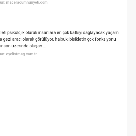
yun: maceracumhuriyeti.com
kleti psikolojik olarak insanlara en çok katkıyı sağlayacak yaşam
a gezi aracı olarak görülüyor, halbuki bisikletin çok fonksiyonu
insan üzerinde oluşan ...
un: cyclistmag.com.tr