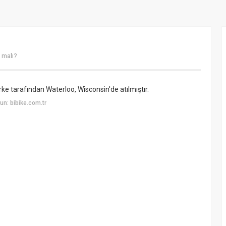
e malı?
rke tarafından Waterloo, Wisconsin'de atılmıştır.
n: bibike.com.tr