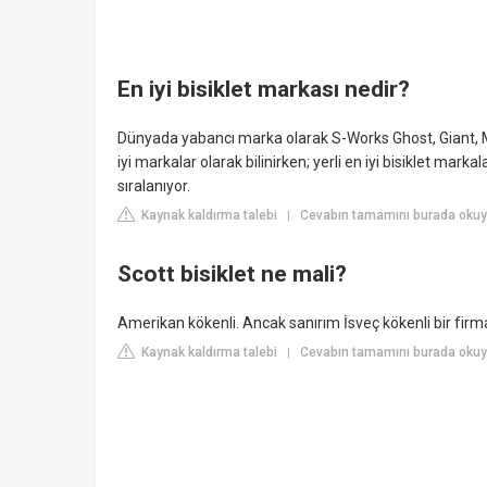
En iyi bisiklet markası nedir?
Dünyada yabancı marka olarak S-Works Ghost, Giant, M
iyi markalar olarak bilinirken; yerli en iyi bisiklet marka
sıralanıyor.
Kaynak kaldırma talebi
Cevabın tamamını burada okuyun
|
Scott bisiklet ne mali?
Amerikan kökenli. Ancak sanırım İsveç kökenli bir firmaya
Kaynak kaldırma talebi
Cevabın tamamını burada okuy
|