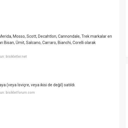
erida, Mosso, Scott, Decahtlon, Cannondale, Trek markalar en
ları Bisan, Ümit, Salcano, Carraro, Bianchi, Corelli olarak
: bisikletler.net
 (veya İsviçre, veya ikisi de değil) satıldı.
un: bisikletforum.com