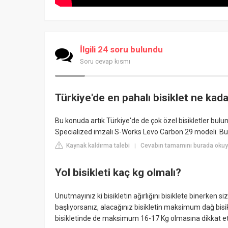
İlgili 24 soru bulundu
Soru cevap kısmı
Türkiye'de en pahalı bisiklet ne kad
Bu konuda artık Türkiye'de de çok özel bisikletler bulun
Specialized imzalı S-Works Levo Carbon 29 modeli. Bu 
Kaynak kaldırma talebi
Cevabın tamamını burada okuyu
|
Yol bisikleti kaç kg olmalı?
Unutmayınız ki bisikletin ağırlığını bisiklete binerken si
başlıyorsanız, alacağınız bisikletin maksimum dağ bisikl
bisikletinde de maksimum 16-17 Kg olmasına dikkat et