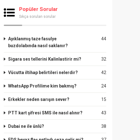
Popüler Sorular
Sıkça sorulan sorular
Ayıklanmış taze fasulye
44
buzdolabında nasıl saklanır?
Sigara ses tellerini Kalinlastirir mi?
32
Vücutta iltihap belirtileri nelerdir?
42
WhatsApp Profilime kim bakmış?
24
Erkekler neden sarışın sever?
15
PTT kart şifresi SMS ile nasıl alınır?
43
Dubai ne ile ünlü?
38
EDS beyaz flaş patladı ceza gelir mi?
37