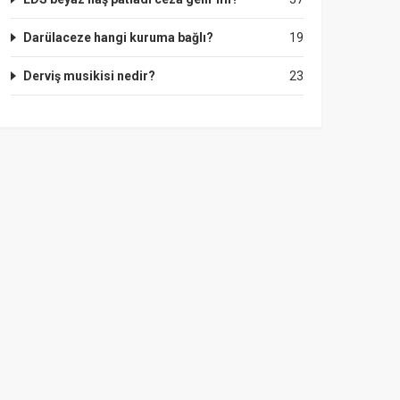
Darülaceze hangi kuruma bağlı?
19
Derviş musikisi nedir?
23