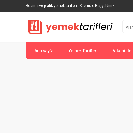
Resimli ve pratik yemek tarifleri | Sitemize Hoşgeldiniz
Ana sayfa
Yemek Tarifleri
Vitaminler