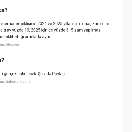
ka?
 memur emeklisinin 2024 ve 2025 yılları için maaş zammını
nci altı ay yüzde 10; 2025 için de yüzde 6+5 zam yapılması
teklif ettiği oranlarla aynı.
yun: bbc.com
n?
) gerçekleştirilecek. Şurada Paylaş!
un: haberturk.com