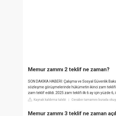
Memur zammı 2 teklif ne zaman?
SON DAKİKA HABERİ: Çalışma ve Sosyal Güvenlik Baka
sözleşme görüşmelerinde hükümetin ikinci zam teklifini a
zam teklif edildi. 2025 zam teklifi ilk 6 ay için yüzde 6, 
Kaynak kaldırma talebi
Cevabın tamamını burada okuyu
|
Memur zammı 3 teklif ne zaman açı