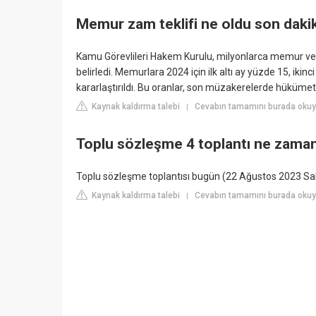
Memur zam teklifi ne oldu son daki
Kamu Görevlileri Hakem Kurulu, milyonlarca memur ve
belirledi. Memurlara 2024 için ilk altı ay yüzde 15, iki
kararlaştırıldı. Bu oranlar, son müzakerelerde hükümetin 
Kaynak kaldırma talebi
Cevabın tamamını burada oku
|
Toplu sözleşme 4 toplantı ne zama
Toplu sözleşme toplantısı bugün (22 Ağustos 2023 Salı
Kaynak kaldırma talebi
Cevabın tamamını burada okuy
|