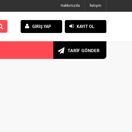
Hakkımızda
İletişim
GİRİŞ YAP
KAYIT OL
TARİF GÖNDER