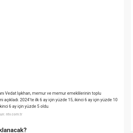
nı Vedat Işıkhan, memur ve memur emeklilerinin toplu
çıkladı. 2024'te ilk 6 ay için yüzde 15, ikinci 6 ay için yüzde 10
ikinci 6 ay için yüzde 5 oldu.
n: ntv.com.tr
klanacak?