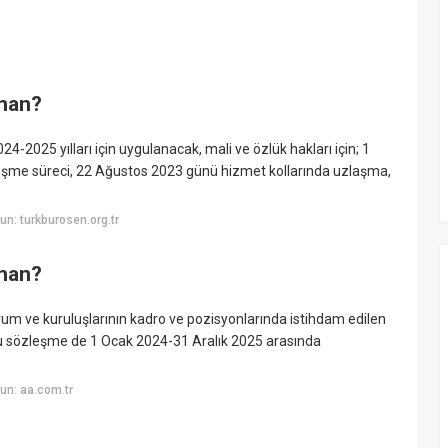
man?
2025 yılları için uygulanacak, mali ve özlük hakları için; 1
eşme süreci, 22 Ağustos 2023 günü hizmet kollarında uzlaşma,
n: turkburosen.org.tr
man?
rum ve kuruluşlarının kadro ve pozisyonlarında istihdam edilen
plu sözleşme de 1 Ocak 2024-31 Aralık 2025 arasında
un: aa.com.tr