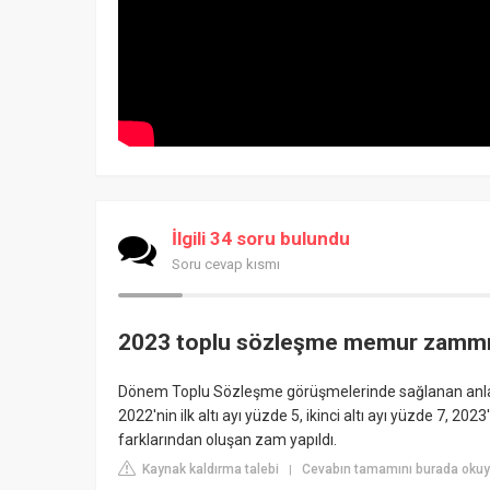
İlgili 34 soru bulundu
Soru cevap kısmı
2023 toplu sözleşme memur zammı
Dönem Toplu Sözleşme görüşmelerinde sağlanan anl
2022'nin ilk altı ayı yüzde 5, ikinci altı ayı yüzde 7, 2023
farklarından oluşan zam yapıldı.
Kaynak kaldırma talebi
Cevabın tamamını burada okuy
|