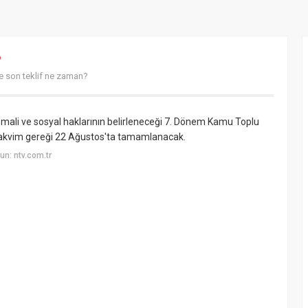
?
 son teklif ne zaman?
mali ve sosyal haklarının belirleneceği 7. Dönem Kamu Toplu
takvim gereği 22 Ağustos'ta tamamlanacak.
n: ntv.com.tr