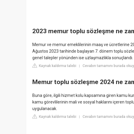
2023 memur toplu sözleşme ne za
Memur ve memur emeklilerinin maaş ve ücretlerine 2024-
Ağustos 2023 tarihinde başlayan 7. dönem toplu sözl
genel talepler yönünden ise uzlaşmazlıkla sonuçlandı.
Kaynak kaldırma talebi
Cevabın tamamını burada okuyu
|
Memur toplu sözleşme 2024 ne za
Buna göre, ilgili hizmet kolu kapsamına giren kamu ku
kamu görevlilerinin mali ve sosyal haklarını içeren to
uygulanacak.
Kaynak kaldırma talebi
Cevabın tamamını burada okuy
|