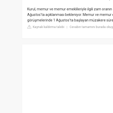
Kurul, memur ve memur emeklileriyle ilgili zam oranın
Ağustos'ta açıklanması bekleniyor. Memur ve memur e
görüşmelerinde 1 Ağustos'ta başlayan müzakere sürec
Kaynak kaldırma talebi
Cevabın tamamını burada okuy
|