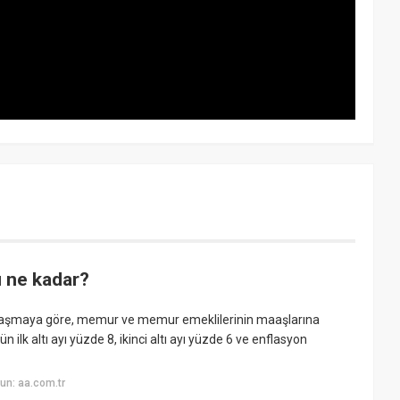
 ne kadar?
aşmaya göre, memur ve memur emeklilerinin maaşlarına
'ün ilk altı ayı yüzde 8, ikinci altı ayı yüzde 6 ve enflasyon
un: aa.com.tr