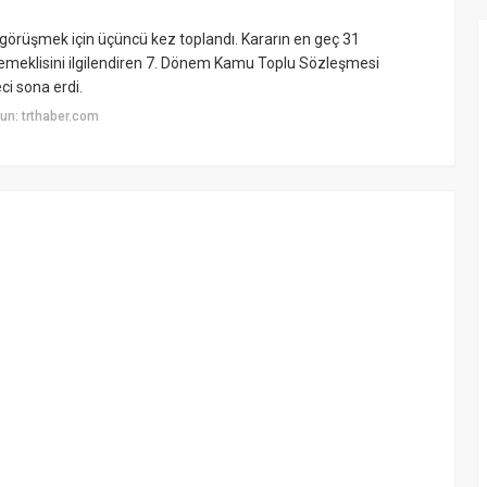
 görüşmek için üçüncü kez toplandı. Kararın en geç 31
meklisini ilgilendiren 7. Dönem Kamu Toplu Sözleşmesi
i sona erdi.
un: trthaber.com