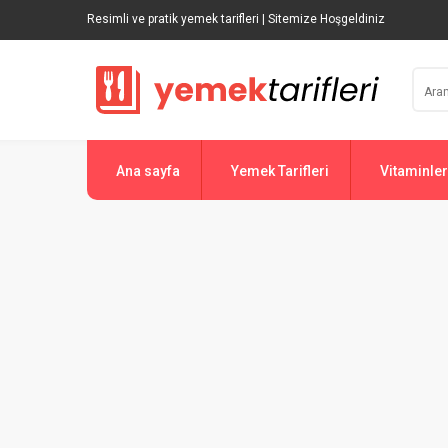
Resimli ve pratik yemek tarifleri | Sitemize Hoşgeldiniz
Ana sayfa
Yemek Tarifleri
Vitaminler