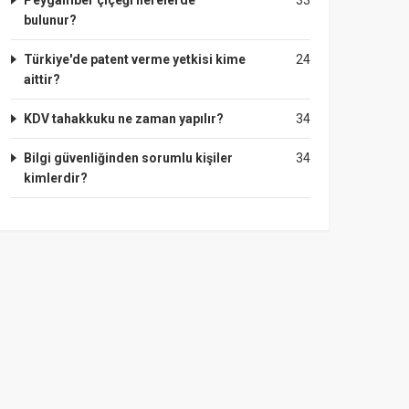
Peygamber çiçeği nerelerde
33
bulunur?
Türkiye'de patent verme yetkisi kime
24
aittir?
KDV tahakkuku ne zaman yapılır?
34
Bilgi güvenliğinden sorumlu kişiler
34
kimlerdir?