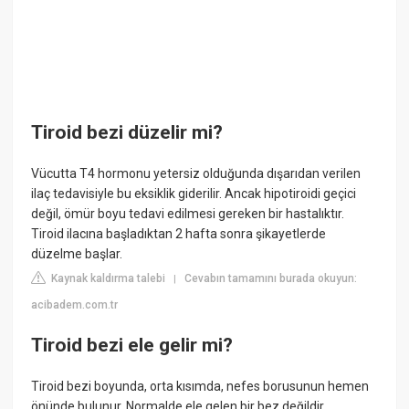
Tiroid bezi düzelir mi?
Vücutta T4 hormonu yetersiz olduğunda dışarıdan verilen
ilaç tedavisiyle bu eksiklik giderilir. Ancak hipotiroidi geçici
değil, ömür boyu tedavi edilmesi gereken bir hastalıktır.
Tiroid ilacına başladıktan 2 hafta sonra şikayetlerde
düzelme başlar.
Kaynak kaldırma talebi
Cevabın tamamını burada okuyun:
|
acibadem.com.tr
Tiroid bezi ele gelir mi?
Tiroid bezi boyunda, orta kısımda, nefes borusunun hemen
önünde bulunur. Normalde ele gelen bir bez değildir.