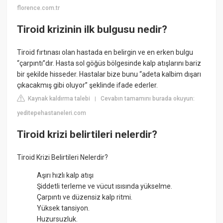
florence.com.tr
Tiroid krizinin ilk bulgusu nedir?
Tiroid fırtınası olan hastada en belirgin ve en erken bulgu
“çarpıntı”dır. Hasta sol göğüs bölgesinde kalp atışlarını bariz
bir şekilde hisseder. Hastalar bize bunu “adeta kalbim dışarı
çıkacakmış gibi oluyor” şeklinde ifade ederler.
Kaynak kaldırma talebi
Cevabın tamamını burada okuyun:
|
yeditepehastaneleri.com
Tiroid krizi belirtileri nelerdir?
Tiroid Krizi Belirtileri Nelerdir?
Aşırı hızlı kalp atışı
Şiddetli terleme ve vücut ısısında yükselme.
Çarpıntı ve düzensiz kalp ritmi.
Yüksek tansiyon.
Huzursuzluk.