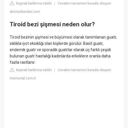
Kaynak kaldırma talebi
Cevabın tamamını burada okuyun:
|
dromerbender.com
Tiroid bezi şişmesi neden olur?
Tiroid bezinin şişmesi ve büyümesi olarak tanımlanan guatr,
sıklıkla iyot eksikliği olan kişilerde görülür. Basit guatr,
endemik guatr ve sporadik guatrlar olarak üç farklı çeşidi
bulunan guatr hastalığı kadınlarda erkeklere oranla daha
fazla rastlanır.
Kaynak kaldırma talebi
Cevabın tamamını burada okuyun:
|
memorial.com.tr