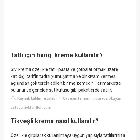
Tatlı için hangi krema kullanılır?
Sıvı krema özellikle tatlı, pasta ve çorbalar olmak üzere
katıldığı tarifin tadını yumuşatma ve bir kıvam vermesi
açısından çok tercih edilen bir malzemedir. Her markette
bulunur ve genelde süt kutusu gibi paketlerde satılır.
Kaynak kaldırma talebi
Cevabın tamamını burada okuyun:
|
ustayemektarifleri.com
Tikveşli krema nasıl kullanılır?
Özellikle çırpılarak kullanılmaya uygun yapısıyla tatlılarınıza