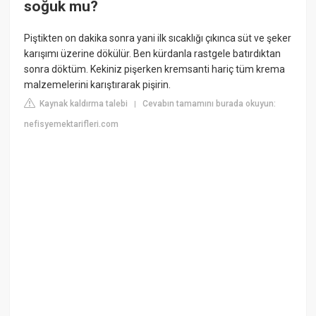
soğuk mu?
Piştikten on dakika sonra yani ilk sıcaklığı çıkınca süt ve şeker
karışımı üzerine dökülür. Ben kürdanla rastgele batırdıktan
sonra döktüm. Kekiniz pişerken kremsanti hariç tüm krema
malzemelerini karıştırarak pişirin.
Kaynak kaldırma talebi
Cevabın tamamını burada okuyun:
|
nefisyemektarifleri.com