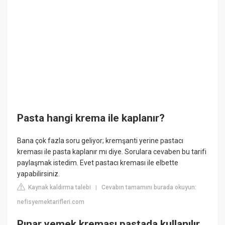
Pasta hangi krema ile kaplanır?
Bana çok fazla soru geliyor; kremşanti yerine pastacı
kreması ile pasta kaplanır mı diye. Sorulara cevaben bu tarifi
paylaşmak istedim. Evet pastacı kreması ile elbette
yapabilirsiniz.
Kaynak kaldırma talebi
Cevabın tamamını burada okuyun:
|
nefisyemektarifleri.com
Pınar yemek kreması pastada kullanılır