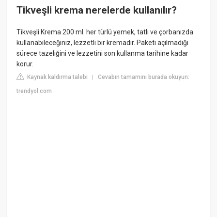
Tikveşli krema nerelerde kullanılır?
Tikveşli Krema 200 ml. her türlü yemek, tatlı ve çorbanızda
kullanabileceğiniz, lezzetli bir kremadır. Paketi açılmadığı
sürece tazeliğini ve lezzetini son kullanma tarihine kadar
korur.
Kaynak kaldırma talebi
Cevabın tamamını burada okuyun:
|
trendyol.com