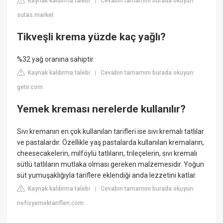
Kaynak kaldırma talebi
Cevabın tamamını burada okuyun:
|
sutas.market
Tikveşli krema yüzde kaç yağlı?
%32 yağ oranına sahiptir.
Kaynak kaldırma talebi
Cevabın tamamını burada okuyun:
|
getir.com
Yemek kreması nerelerde kullanılır?
Sıvı kremanın en çok kullanılan tarifleri ise sıvı kremalı tatlılar
ve pastalardır. Özellikle yaş pastalarda kullanılan kremaların,
cheesecakelerin, milföylü tatlıların, trileçelerin, sıvı kremalı
sütlü tatlıların mutlaka olması gereken malzemesidir. Yoğun
süt yumuşaklığıyla tariflere eklendiği anda lezzetini katlar.
Kaynak kaldırma talebi
Cevabın tamamını burada okuyun:
|
nefisyemektarifleri.com