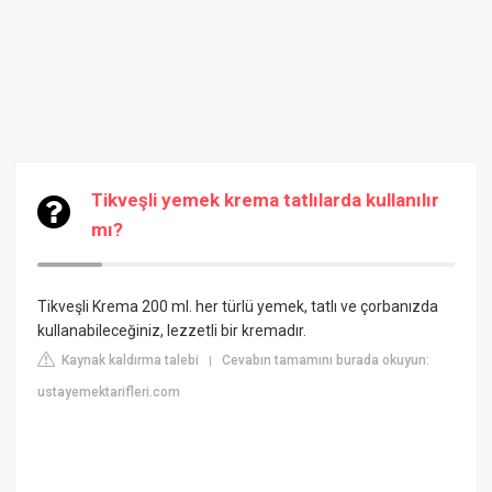
Tikveşli yemek krema tatlılarda kullanılır
mı?
Tikveşli Krema 200 ml. her türlü yemek, tatlı ve çorbanızda
kullanabileceğiniz, lezzetli bir kremadır.
Kaynak kaldırma talebi
Cevabın tamamını burada okuyun:
|
ustayemektarifleri.com