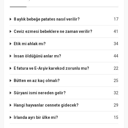
8 aylık bebeğe patates nasıl verilir?
17
Ceviz ezmesi bebeklere ne zaman verilir?
41
Etik mi ahlak mı?
34
İnsan öldüğünü anlar mı?
44
E fatura ve E-Arşiv karekod zorunlu mu?
22
Bütten en az kaç olmalı?
25
Süryani ismi nereden gelir?
32
Hangi hayvanlar cennete gidecek?
29
İrlanda ayrı bir ülke mi?
15