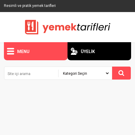
Resimli ve pratik yemek tarifleri
MENU
ÜYELİK