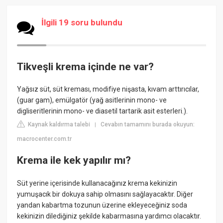
İlgili 19 soru bulundu
Tikveşli krema içinde ne var?
Yağsız süt, süt kreması, modifiye nişasta, kıvam arttırıcılar,
(guar gam), emülgatör (yağ asitlerinin mono- ve
digliseritlerinin mono- ve diasetil tartarik asit esterleri.).
Kaynak kaldırma talebi
Cevabın tamamını burada okuyun:
|
macrocenter.com.tr
Krema ile kek yapılır mı?
Süt yerine içerisinde kullanacağınız krema kekinizin
yumuşacık bir dokuya sahip olmasını sağlayacaktır. Diğer
yandan kabartma tozunun üzerine ekleyeceğiniz soda
kekinizin dilediğiniz şekilde kabarmasına yardımcı olacaktır.