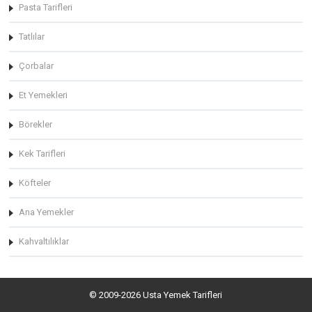
Pasta Tarifleri
Tatlılar
Çorbalar
Et Yemekleri
Börekler
Kek Tarifleri
Köfteler
Ana Yemekler
Kahvaltılıklar
© 2009-2026 Usta Yemek Tarifleri