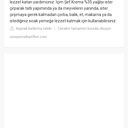
lezzet katan yardımcınız. İçim Şef Krema %35 yağlıyı ister
çırparak tatlı yapımında ya da meyvelerin yanında; ister
çırpmaya gerek kalmadan çorba, balık, et, makarna ya da
istediğiniz sıcak yemeğe lezzet katmak için kullanabilirsiniz.
Kaynak kaldırma talebi
Cevabın tamamını burada okuyun:
|
ustayemektarifleri.com