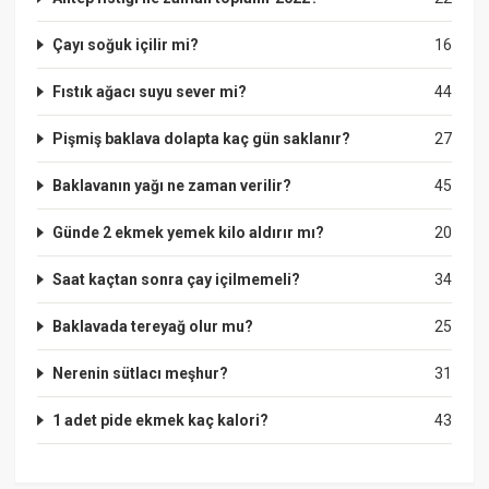
Çayı soğuk içilir mi?
16
Fıstık ağacı suyu sever mi?
44
Pişmiş baklava dolapta kaç gün saklanır?
27
Baklavanın yağı ne zaman verilir?
45
Günde 2 ekmek yemek kilo aldırır mı?
20
Saat kaçtan sonra çay içilmemeli?
34
Baklavada tereyağ olur mu?
25
Nerenin sütlacı meşhur?
31
1 adet pide ekmek kaç kalori?
43