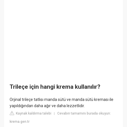
Trileçe için hangi krema kullanılır?
Orjinal trileçe tatlısı manda sütü ve manda sütü kreması ile
yapıldığından daha ağır ve daha lezzetlidir.
Kaynak kaldırma talebi
Cevabın tamamını burada okuyun:
|
krema.gen.tr