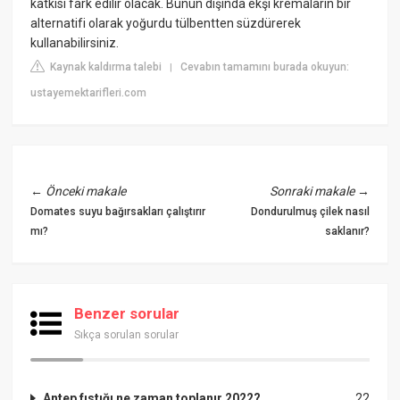
katkısı fark edilir olacak. Bunun dışında ekşi kremaların bir
alternatifi olarak yoğurdu tülbentten süzdürerek
kullanabilirsiniz.
Kaynak kaldırma talebi
Cevabın tamamını burada okuyun:
|
ustayemektarifleri.com
←
Önceki makale
Sonraki makale
→
Domates suyu bağırsakları çalıştırır
Dondurulmuş çilek nasıl
mı?
saklanır?
Benzer sorular
Sıkça sorulan sorular
Antep fıstığı ne zaman toplanır 2022?
22