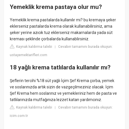
Yemeklik krema pastaya olur mu?
Yemeklik krema pastalarda kullanılır mi? bu kremaya şeker
eklerseniz pastalarda krema olarak kullanabilirsiniz, ama
şeker yerine azıcık tuz eklerseniz makarnalarda yada süt
kreması şeklinde çorbalarda kullanablirsiniz.
Kaynak kaldırma talebi
Cevabın tamamını burada okuyun:
|
ustayemektarifleri.com
18 yağlı krema tatlılarda kullanılır mı?
Şeflerin tercihi %18 süt yağlı İçim Şef Krema çorba, yemek
ve soslarınızda artık sizin de vazgeçilmeziniz olacak. İçim
Şef Krema hem soslarınız ve yemekleriniz hem de pasta ve
tatlılarınızda mutfağınıza lezzet katan yardımcınız.
Kaynak kaldırma talebi
Cevabın tamamını burada okuyun:
|
icim.com.tr