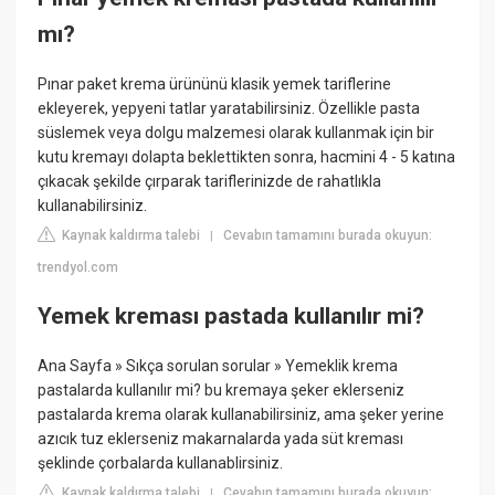
mı?
Pınar paket krema ürününü klasik yemek tariflerine
ekleyerek, yepyeni tatlar yaratabilirsiniz. Özellikle pasta
süslemek veya dolgu malzemesi olarak kullanmak için bir
kutu kremayı dolapta beklettikten sonra, hacmini 4 - 5 katına
çıkacak şekilde çırparak tariflerinizde de rahatlıkla
kullanabilirsiniz.
Kaynak kaldırma talebi
Cevabın tamamını burada okuyun:
|
trendyol.com
Yemek kreması pastada kullanılır mi?
Ana Sayfa » Sıkça sorulan sorular » Yemeklik krema
pastalarda kullanılır mi? bu kremaya şeker eklerseniz
pastalarda krema olarak kullanabilirsiniz, ama şeker yerine
azıcık tuz eklerseniz makarnalarda yada süt kreması
şeklinde çorbalarda kullanablirsiniz.
Kaynak kaldırma talebi
Cevabın tamamını burada okuyun:
|