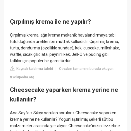
Çırpılmış krema ile ne yapılır?
Çırpılmış krema, ağır krema mekanik havalandırmaya tabi
tutulduğunda üretilen bir mutfak kolloididir. Çırpılmış krema,
turta, dondurma (özellikle sundae), kek, cupcake, milkshake,
waffle, sıcak çikolata, peynirli kek, Jell-O ve puding gibi
tatlılar için popüler bir garnitürdür.
Kaynak kaldırma talebi
Cevabın tamamını burada okuyun:
|
tr.wikipedia.org
Cheesecake yaparken krema yerine ne
kullanılır?
Ana Sayfa » Sıkça sorulan sorular » Cheesecake yaparken
krema yerine ne kullanılır? Yoğunlaştırılmış şekerli süt bu
malzemeler arasında yer alıyor. Cheesecake'inizin lezzetine