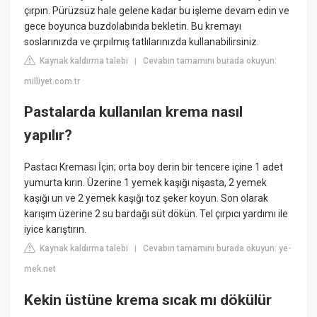
çırpın. Pürüzsüz hale gelene kadar bu işleme devam edin ve
gece boyunca buzdolabında bekletin. Bu kremayı
soslarınızda ve çırpılmış tatlılarınızda kullanabilirsiniz.
Kaynak kaldırma talebi
Cevabın tamamını burada okuyun:
|
milliyet.com.tr
Pastalarda kullanılan krema nasıl
yapılır?
Pastacı Kreması İçin; orta boy derin bir tencere içine 1 adet
yumurta kırın. Üzerine 1 yemek kaşığı nişasta, 2 yemek
kaşığı un ve 2 yemek kaşığı toz şeker koyun. Son olarak
karışım üzerine 2 su bardağı süt dökün. Tel çırpıcı yardımı ile
iyice karıştırın.
Kaynak kaldırma talebi
Cevabın tamamını burada okuyun: ye-
|
mek.net
Kekin üstüne krema sıcak mı dökülür