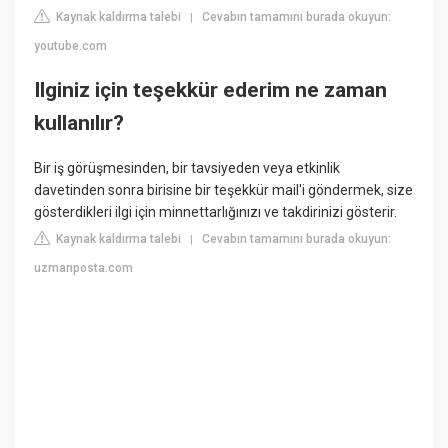
Kaynak kaldırma talebi
Cevabın tamamını burada okuyun:
|
youtube.com
Ilginiz için teşekkür ederim ne zaman
kullanılır?
Bir iş görüşmesinden, bir tavsiyeden veya etkinlik
davetinden sonra birisine bir teşekkür mail'i göndermek, size
gösterdikleri ilgi için minnettarlığınızı ve takdirinizi gösterir.
Kaynak kaldırma talebi
Cevabın tamamını burada okuyun:
|
uzmanposta.com