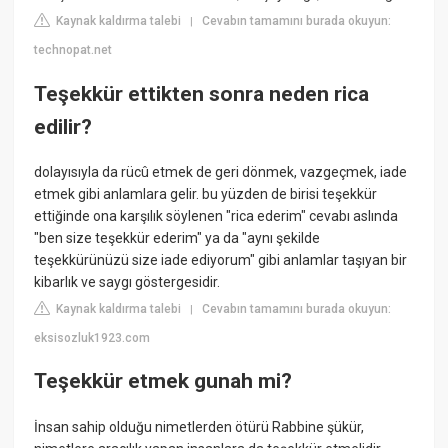
Kaynak kaldırma talebi
Cevabın tamamını burada okuyun:
|
technopat.net
Teşekkür ettikten sonra neden rica
edilir?
dolayısıyla da rücû etmek de geri dönmek, vazgeçmek, iade
etmek gibi anlamlara gelir. bu yüzden de birisi teşekkür
ettiğinde ona karşılık söylenen "rica ederim" cevabı aslında
"ben size teşekkür ederim" ya da "aynı şekilde
teşekkürünüzü size iade ediyorum" gibi anlamlar taşıyan bir
kibarlık ve saygı göstergesidir.
Kaynak kaldırma talebi
Cevabın tamamını burada okuyun:
|
eksisozluk1923.com
Teşekkür etmek gunah mi?
İnsan sahip olduğu nimetlerden ötürü Rabbine şükür,