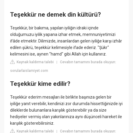
Teşekkür ne demek din kültürü?
Teşekkür, bir bakıma, yapılan iyiliğin idraki içinde
olduğumuzu iyilik yapana izhar etmek, memnuniyetimizi
ifâde etmektir. Dilimizde, insanlardan gelen iyiliğe karşı izhâr
edilen şükrü, teşekkür kelimesiyle ifade ederiz. "Şükr"
kelimesini ise, aynen "hamd" gibi Allah için kullanırız.
Kaynak kaldırma talebi
Cevabın tamamını burada okuyun:
|
sorularlaislamiyet.com
Teşekkür kime edilir?
Teşekkür ederim mesajları ile birlikte başınıza gelen bir
iyiliğe yanıt verebilir, kendinizi zor durumda hissettiğinizde iyi
dileklerde bulunanlara karşılık gösterebilir ya da size
hediyeler vermiş olan yakınlarınıza aynı düşünceli hareket ile
karşılık gösterebilirsiniz.
Kaynak kaldırma talebi
Cevabın tamamını burada okuyun:
|