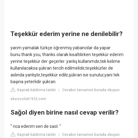
Teşekkür ederim yerine ne denilebilir?
yarım yamalak türkçe öğrenmiş yabancılar da yapar
bunu.thank you, thanks olarak kısaltılırken teşekkür ederim
yerine teşekkür der geçerler. yanlış kullanımdır,tek kelime
kullanılacaksa şükran tercih edilmelidir,teşekkürler de
aslında yanlıştır,teşekkür edilir,şükran ise sunulur,yani tek
başına yeterlidir şükran.
Kaynak kaldırma talebi
Cevabın tamamını burada okuyun:
|
eksisozluk1923.com
Sağol diyen birine nasıl cevap verilir?
'' rica ederim sen de saol. ''
Kaynak kaldırma talebi
Cevabın tamamını burada okuyun:
|