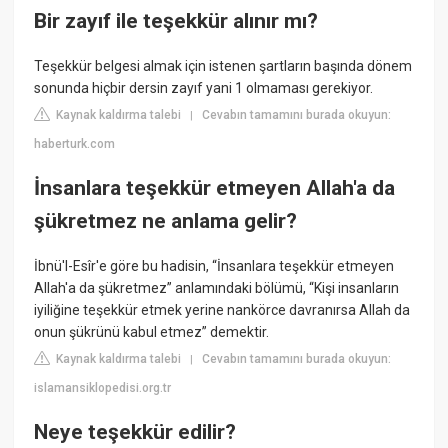
Bir zayıf ile teşekkür alınır mı?
Teşekkür belgesi almak için istenen şartların başında dönem
sonunda hiçbir dersin zayıf yani 1 olmaması gerekiyor.
Kaynak kaldırma talebi
Cevabın tamamını burada okuyun:
|
haberturk.com
İnsanlara teşekkür etmeyen Allah'a da
şükretmez ne anlama gelir?
İbnü'l-Esîr'e göre bu hadisin, “İnsanlara teşekkür etmeyen
Allah'a da şükretmez” anlamındaki bölümü, “Kişi insanların
iyiliğine teşekkür etmek yerine nankörce davranırsa Allah da
onun şükrünü kabul etmez” demektir.
Kaynak kaldırma talebi
Cevabın tamamını burada okuyun:
|
islamansiklopedisi.org.tr
Neye teşekkür edilir?