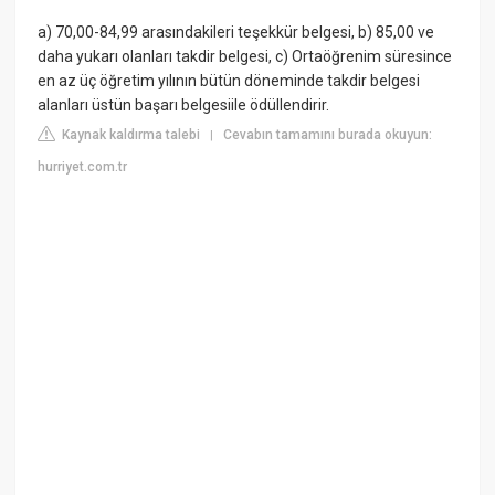
a) 70,00-84,99 arasındakileri teşekkür belgesi, b) 85,00 ve
daha yukarı olanları takdir belgesi, c) Ortaöğrenim süresince
en az üç öğretim yılının bütün döneminde takdir belgesi
alanları üstün başarı belgesiile ödüllendirir.
Kaynak kaldırma talebi
Cevabın tamamını burada okuyun:
|
hurriyet.com.tr