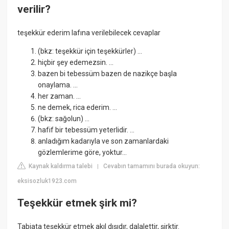
verilir?
teşekkür ederim lafına verilebilecek cevaplar
(bkz: teşekkür için teşekkürler) ...
hiçbir şey edemezsin. ...
bazen bi tebessüm bazen de nazikçe başla
onaylama. ...
her zaman. ...
ne demek, rica ederim. ...
(bkz: sağolun) ...
hafif bir tebessüm yeterlidir. ...
anladığım kadarıyla ve son zamanlardaki
gözlemlerime göre, yoktur...
Kaynak kaldırma talebi
Cevabın tamamını burada okuyun:
|
eksisozluk1923.com
Teşekkür etmek şirk mi?
Tabiata teşekkür etmek akıl dışıdır, dalalettir, şirktir.