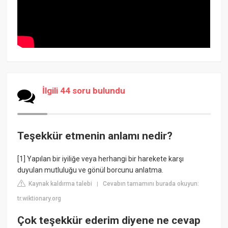
İlgili 44 soru bulundu
Teşekkür etmenin anlamı nedir?
[1] Yapılan bir iyiliğe veya herhangi bir harekete karşı
duyulan mutluluğu ve gönül borcunu anlatma.
Kaynak kaldırma talebi
Cevabın tamamını burada okuyun:
|
tr.wiktionary.org
Çok teşekkür ederim diyene ne cevap