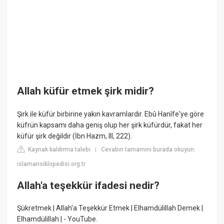
Allah küfür etmek şirk midir?
Şirk ile küfür birbirine yakın kavramlardır. Ebû Hanîfe'ye göre
küfrün kapsamı daha geniş olup her şirk küfürdür, fakat her
küfür şirk değildir (İbn Hazm, III, 222).
Kaynak kaldırma talebi
Cevabın tamamını burada okuyun:
|
islamansiklopedisi.org.tr
Allah'a teşekkür ifadesi nedir?
Şükretmek | Allah'a Teşekkür Etmek | Elhamdülillah Demek |
Elhamdülillah | - YouTube.