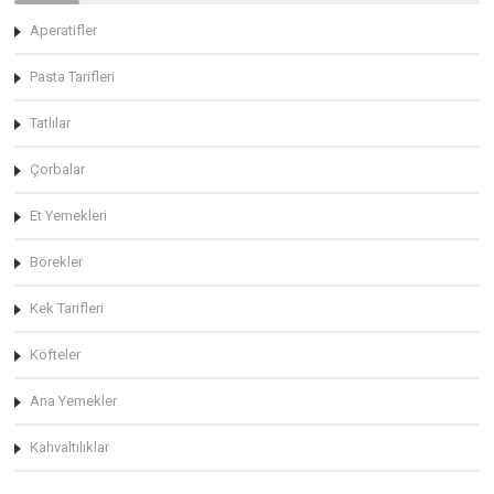
Aperatifler
Pasta Tarifleri
Tatlılar
Çorbalar
Et Yemekleri
Börekler
Kek Tarifleri
Köfteler
Ana Yemekler
Kahvaltılıklar