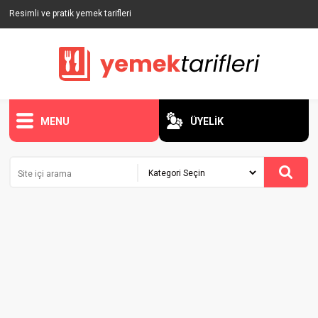
Resimli ve pratik yemek tarifleri
MENU
ÜYELİK