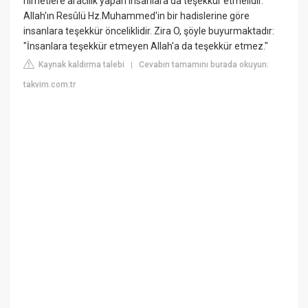
nimetlere aracılık yapan insanlara da teşekkür etmelidir.
Allah'ın Resûlü Hz.Muhammed'in bir hadislerine göre
insanlara teşekkür önceliklidir. Zira O, şöyle buyurmaktadır:
"İnsanlara teşekkür etmeyen Allah'a da teşekkür etmez."
Kaynak kaldırma talebi
Cevabın tamamını burada okuyun:
|
takvim.com.tr