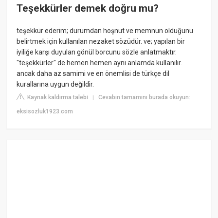
Teşekkürler demek doğru mu?
teşekkür ederim; durumdan hoşnut ve memnun olduğunu
belirtmek için kullanılan nezaket sözüdür. ve; yapılan bir
iyiliğe karşı duyulan gönül borcunu sözle anlatmaktır.
"teşekkürler" de hemen hemen aynı anlamda kullanılır.
ancak daha az samimi ve en önemlisi de türkçe dil
kurallarına uygun değildir.
Kaynak kaldırma talebi
Cevabın tamamını burada okuyun:
|
eksisozluk1923.com