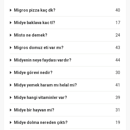
Migros pizza kaç dk?
40
Midye baklava kac tl?
17
Misto ne demek?
24
Migros domuz eti var mı?
43
Midyenin neye faydası vardır?
44
Midye görevi nedir?
30
Midye yemek haram mı helal mi?
41
Midye hangi vitaminler var?
39
Midye bir hayvan mi?
31
Midye dolma nereden çıktı?
19