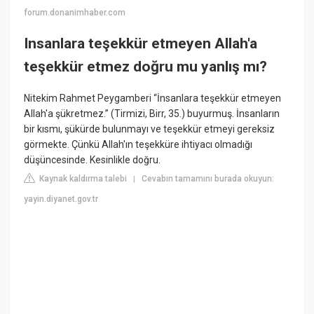
forum.donanimhaber.com
Insanlara teşekkür etmeyen Allah'a
teşekkür etmez doğru mu yanlış mı?
Nitekim Rahmet Peygamberi “İnsanlara teşekkür etmeyen
Allah'a şükretmez.” (Tirmizi, Birr, 35.) buyurmuş. İnsanların
bir kısmı, şükürde bulunmayı ve teşekkür etmeyi gereksiz
görmekte. Çünkü Allah'ın teşekküre ihtiyacı olmadığı
düşüncesinde. Kesinlikle doğru.
Kaynak kaldırma talebi
Cevabın tamamını burada okuyun:
|
yayin.diyanet.gov.tr