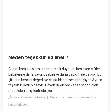
Neden teşekkür edilmeli?
Çünkü karşılıklı olarak minnettarlık duygusu besleyen çiftler,
birbirlerine daha saygılı, sabırlı ve daha yapıcı hale geliyor. Bu,
çiftlerin kendini değerli ve çekici hissetmesini sağlıyor. Ayrıca
teşekkür, kötü bir seyir izleyen ilişkilerde kaosa sebep olan
meseleleri de iyileştirebiliyor.
Kaynak kaldırma talebi
Cevabın tamamını burada okuyun:
|
haberturk.com