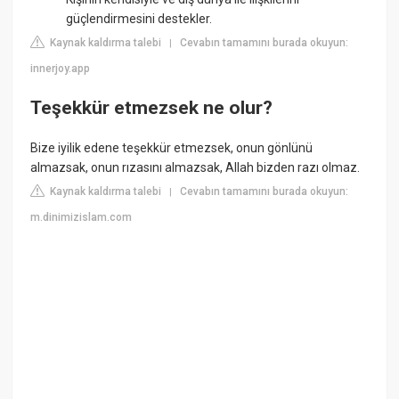
güçlendirmesini destekler.
Kaynak kaldırma talebi
Cevabın tamamını burada okuyun:
|
innerjoy.app
Teşekkür etmezsek ne olur?
Bize iyilik edene teşekkür etmezsek, onun gönlünü
almazsak, onun rızasını almazsak, Allah bizden razı olmaz.
Kaynak kaldırma talebi
Cevabın tamamını burada okuyun:
|
m.dinimizislam.com