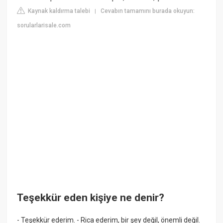
Kaynak kaldırma talebi
Cevabın tamamını burada okuyun:
|
sorularlarisale.com
Teşekkür eden kişiye ne denir?
- Teşekkür ederim. - Rica ederim, bir şey değil, önemli değil.