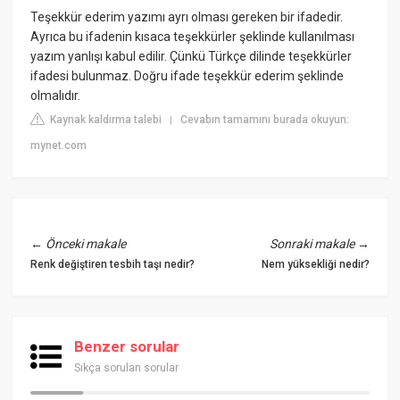
Teşekkür ederim yazımı ayrı olması gereken bir ifadedir.
Ayrıca bu ifadenin kısaca teşekkürler şeklinde kullanılması
yazım yanlışı kabul edilir. Çünkü Türkçe dilinde teşekkürler
ifadesi bulunmaz. Doğru ifade teşekkür ederim şeklinde
olmalıdır.
Kaynak kaldırma talebi
Cevabın tamamını burada okuyun:
|
mynet.com
←
Önceki makale
Sonraki makale
→
Renk değiştiren tesbih taşı nedir?
Nem yüksekliği nedir?
Benzer sorular
Sıkça sorulan sorular