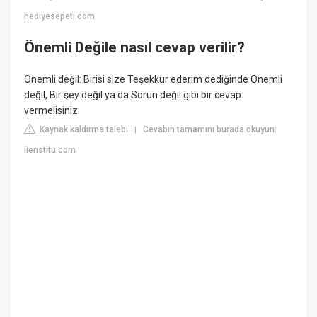
hediyesepeti.com
Önemli Değile nasıl cevap verilir?
Önemli değil: Birisi size Teşekkür ederim dediğinde Önemli
değil, Bir şey değil ya da Sorun değil gibi bir cevap
vermelisiniz.
Kaynak kaldırma talebi
Cevabın tamamını burada okuyun:
|
iienstitu.com