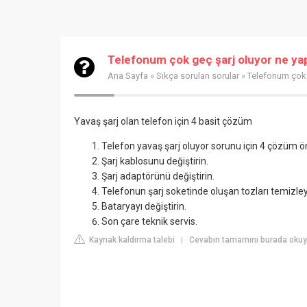
Telefonum çok geç şarj oluyor ne y
Ana Sayfa
»
Sıkça sorulan sorular
» Telefonum çok 
Yavaş şarj olan telefon için 4 basit çözüm
Telefon yavaş şarj oluyor sorunu için 4 çözüm ön
Şarj kablosunu değiştirin.
Şarj adaptörünü değiştirin.
Telefonun şarj soketinde oluşan tozları temizley
Bataryayı değiştirin.
Son çare teknik servis.
Kaynak kaldırma talebi
Cevabın tamamını burada okuyu
|