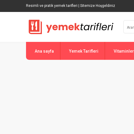
Resimli ve pratik yemek tarifleri | Sitemize Hoşgeldiniz
Ana sayfa
Yemek Tarifleri
Vitaminler