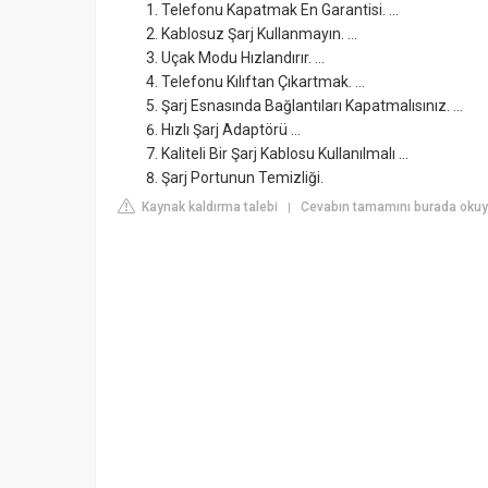
Telefonu Kapatmak En Garantisi. ...
Kablosuz Şarj Kullanmayın. ...
Uçak Modu Hızlandırır. ...
Telefonu Kılıftan Çıkartmak. ...
Şarj Esnasında Bağlantıları Kapatmalısınız. ...
Hızlı Şarj Adaptörü ...
Kaliteli Bir Şarj Kablosu Kullanılmalı ...
Şarj Portunun Temizliği.
Kaynak kaldırma talebi
Cevabın tamamını burada okuy
|