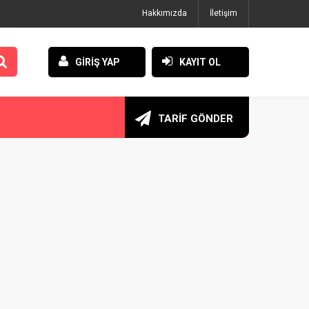
Hakkımızda
İletişim
GİRİŞ YAP
KAYIT OL
TARİF GÖNDER