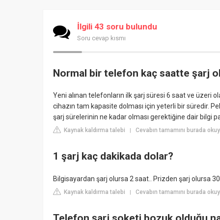
İlgili 43 soru bulundu
Soru cevap kısmı
Normal bir telefon kaç saatte şarj o
Yeni alınan telefonların ilk şarj süresi 6 saat ve üzeri ola
cihazın tam kapasite dolması için yeterli bir süredir. P
şarj sürelerinin ne kadar olması gerektiğine dair bilgi pa
Kaynak kaldırma talebi
Cevabın tamamını burada okuy
|
1 şarj kaç dakikada dolar?
Bilgisayardan şarj olursa 2 saat.. Prizden şarj olursa 30-4
Kaynak kaldırma talebi
Cevabın tamamını burada okuy
|
Telefon şarj soketi bozuk olduğu nas