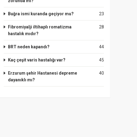
zorunda mı?
Buğra ismi kuranda geçiyor mu?
23
Fibromiyalji iltihaplı romatizma
28
hastalık mıdır?
BRT neden kapandı?
44
Kaç çeşit varis hastalığı var?
45
Erzurum şehir Hastanesi depreme
40
dayanıklı mı?