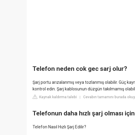
Telefon neden cok gec sarj olur?
Şarj portu arızalanmış veya tozlanmış olabilir. Güç kayn
kontrol edin. Şarj kablosunun düzgün takılmamış olabili
Kaynak kaldırma talebi
Cevabın tamamını burada okuy
|
Telefonun daha hızlı şarj olması içi
Telefon Nasıl Hızlı Şarj Edilir?