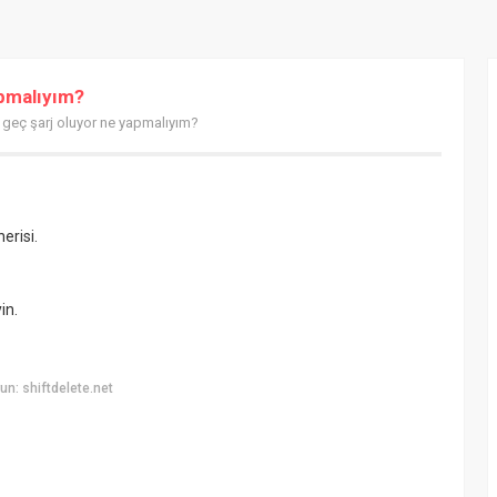
apmalıyım?
geç şarj oluyor ne yapmalıyım?
erisi.
in.
n: shiftdelete.net