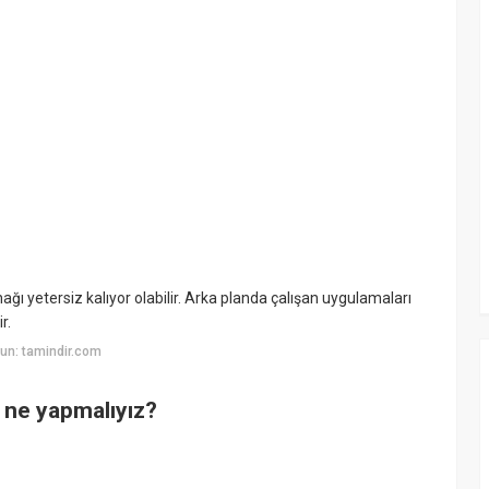
ağı yetersiz kalıyor olabilir. Arka planda çalışan uygulamaları
r.
un: tamindir.com
n ne yapmalıyız?