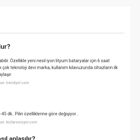
lur?
bilir. Özellikle yeni nesil iyon lityum bataryalar için 6 saat
ek çok teknoloji devi marka, kullanım kılavuzunda cihazların ilk
ylaşır.
un: trendyol.com
5 dk.. Pilin özelliklerine göre değişiyor...
un: kizlarsoruyor.com
ıl anlaşılır?