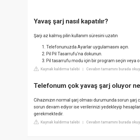
Yavaş şarj nasıl kapatılır?
Şarjı az kalmış pilin kullanım süresini uzatın
Telefonunuzda Ayarlar uygulamasını açın.
Pil Pil Tasarrufu'na dokunun.
Pil tasarrufu modu için bir program seçin veya 
Kaynak kaldırma talebi
Cevabın tamamını burada okuy
|
Telefonum çok yavaş şarj oluyor 
Cihazınızın normal şarj olması durumunda sorun şarj ciha
sorun devam ediyor ise verilerinizi yedekleyip hesaplar
gerekmektedir.
Kaynak kaldırma talebi
Cevabın tamamını burada oku
|