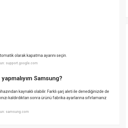
otomatik olarak kapatma ayarını seçin.
un: support.google.com
ne yapmalıyım Samsung?
zından kaynaklı olabilir. Farklı şarj aleti ile denediğinizde de
ınızı kaldırdıktan sonra ürünü fabrika ayarlarına sıfırlamanız
yun: samsung.com