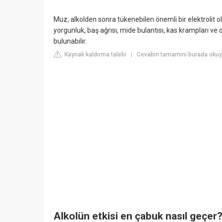
Muz, alkolden sonra tükenebilen önemli bir elektrolit ol
yorgunluk, baş ağrısı, mide bulantısı, kas krampları 
bulunabilir.
Kaynak kaldırma talebi
Cevabın tamamını burada okuy
|
Alkolün etkisi en çabuk nasıl geçer