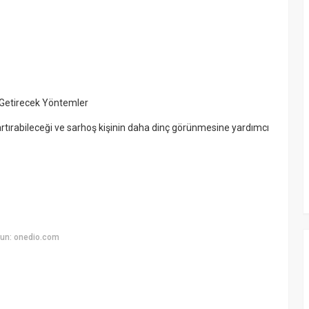
 Getirecek Yöntemler
 artırabileceği ve sarhoş kişinin daha dinç görünmesine yardımcı
un: onedio.com