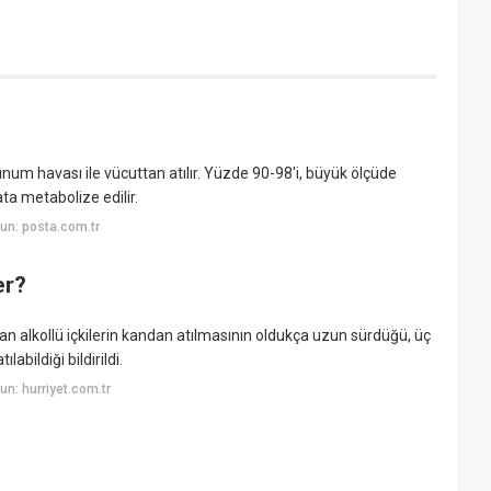
num havası ile vücuttan atılır. Yüzde 90-98'i, büyük ölçüde
a metabolize edilir.
un: posta.com.tr
er?
n alkollü içkilerin kandan atılmasının oldukça uzun sürdüğü, üç
abildiği bildirildi.
n: hurriyet.com.tr