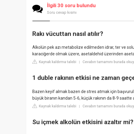
İlgili 30 soru bulundu
Soru cevap kısmı
Rakı vücuttan nasıl atılır?
Alkolün pek azı metabolize edilmeden idrar, ter ve solu
karaciğerde olmak üzere, asetaldehid üzerinden asetat
Kaynak kaldırma talebi
Cevabın tamamını burada okuy
|
1 duble rakının etkisi ne zaman geç
Bazen keyif almak bazen de stres atmak için başvurula
büyük biranın kandan 5-6, küçük rakının da 8-9 saatte atıl
Kaynak kaldırma talebi
Cevabın tamamını burada okuyu
|
Su içmek alkolün etkisini azaltır mi?