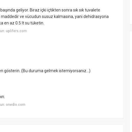
ında geliyor. Biraz içki içtikten sonra sık sık tuvalete
 bir maddedir ve vücudun susuz kalmasına, yani dehidrasyona
 en az 0.5 lt su tüketin.
un: uplifers.com
zen gösterin. (Bu duruma gelmek istemiyorsanız...)
ın.
un: onedio.com