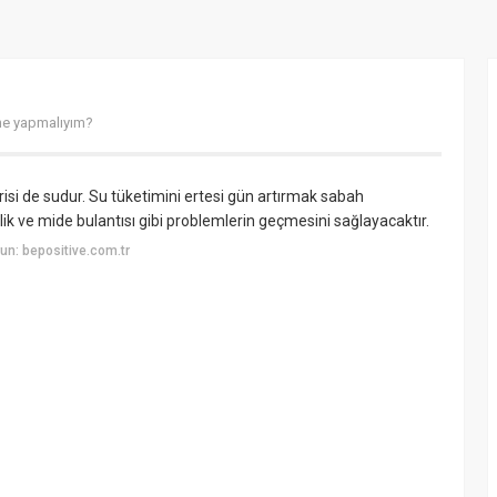
 ne yapmalıyım?
irisi de sudur. Su tüketimini ertesi gün artırmak sabah
zlik ve mide bulantısı gibi problemlerin geçmesini sağlayacaktır.
n: bepositive.com.tr