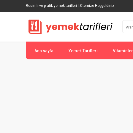
Resimli ve pratik yemek tarifleri | Sitemize Hoşgeldiniz
Ana sayfa
Yemek Tarifleri
Vitaminler