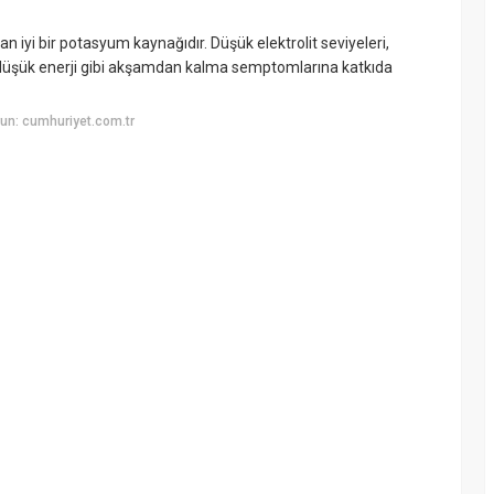
an iyi bir potasyum kaynağıdır. Düşük elektrolit seviyeleri,
ve düşük enerji gibi akşamdan kalma semptomlarına katkıda
un: cumhuriyet.com.tr
?