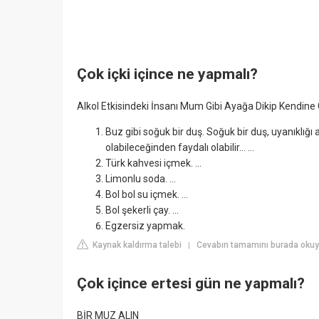
Çok içki içince ne yapmalı?
Alkol Etkisindeki İnsanı Mum Gibi Ayağa Dikip Kendine
Buz gibi soğuk bir duş. Soğuk bir duş, uyanıklığı
olabileceğinden faydalı olabilir... ...
Türk kahvesi içmek. ...
Limonlu soda. ...
Bol bol su içmek. ...
Bol şekerli çay. ...
Egzersiz yapmak.
Kaynak kaldırma talebi
Cevabın tamamını burada okuy
|
Çok içince ertesi gün ne yapmalı?
BİR MUZ ALIN