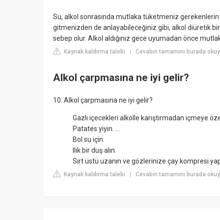
Su, alkol sonrasında mutlaka tüketmeniz gerekenlerin baş
gitmenizden de anlayabileceğiniz gibi, alkol diüretik
sebep olur. Alkol aldığınız gece uyumadan önce mutlaka
Kaynak kaldırma talebi
Cevabın tamamını burada okuy
|
Alkol çarpmasına ne iyi gelir?
10. Alkol çarpmasına ne iyi gelir?
Gazlı içecekleri alkolle karıştırmadan içmeye ö
Patates yiyin. ...
Bol su için.
Ilık bir duş alın.
Sırt üstü uzanın ve gözlerinize çay kompresi yap
Kaynak kaldırma talebi
Cevabın tamamını burada okuy
|