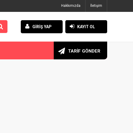
Hakkımızda
İletişim
GİRİŞ YAP
KAYIT OL
TARİF GÖNDER