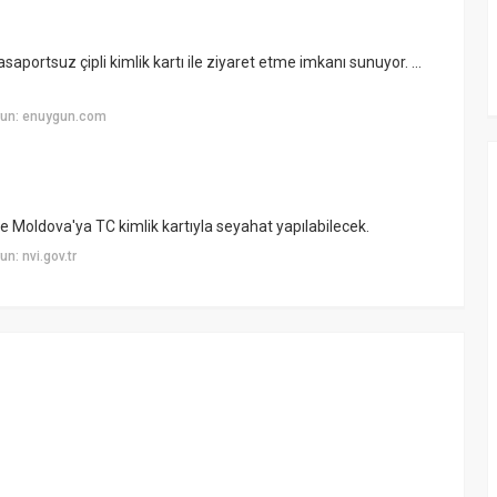
portsuz çipli kimlik kartı ile ziyaret etme imkanı sunuyor. ...
yun: enuygun.com
Moldova'ya TC kimlik kartıyla seyahat yapılabilecek.
n: nvi.gov.tr