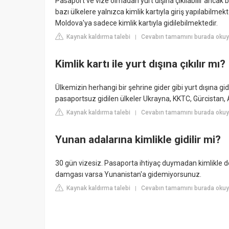
Pasaport ve vize olmadan yurt dışına çıkılabilir ancak bu
bazı ülkelere yalnızca kimlik kartıyla giriş yapılabilme
Moldova'ya sadece kimlik kartıyla gidilebilmektedir.
Kaynak kaldırma talebi
Cevabın tamamını burada okuy
|
Kimlik kartı ile yurt dışına çıkılır mı?
Ülkemizin herhangi bir şehrine gider gibi yurt dışına g
pasaportsuz gidilen ülkeler Ukrayna, KKTC, Gürcistan
Kaynak kaldırma talebi
Cevabın tamamını burada okuyu
|
Yunan adalarına kimlikle gidilir mi?
30 gün vizesiz. Pasaporta ihtiyaç duymadan kimlikle d
damgası varsa Yunanistan'a gidemiyorsunuz.
Kaynak kaldırma talebi
Cevabın tamamını burada okuyu
|