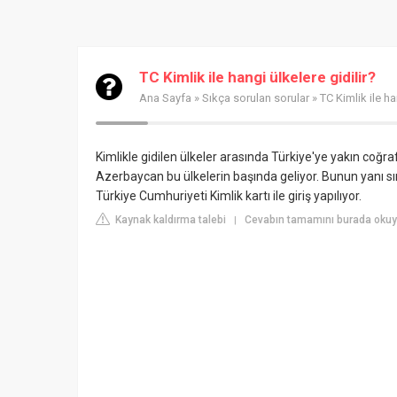
TC Kimlik ile hangi ülkelere gidilir?
Ana Sayfa
»
Sıkça sorulan sorular
» TC Kimlik ile ha
Kimlikle gidilen ülkeler arasında Türkiye'ye yakın coğr
Azerbaycan bu ülkelerin başında geliyor. Bunun yanı s
Türkiye Cumhuriyeti Kimlik kartı ile giriş yapılıyor.
Kaynak kaldırma talebi
Cevabın tamamını burada okuy
|