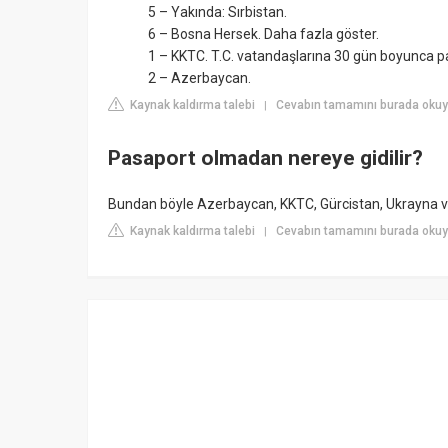
5 – Yakında: Sırbistan.
6 – Bosna Hersek. Daha fazla göster.
1 – KKTC. T.C. vatandaşlarına 30 gün boyunca pasa
2 – Azerbaycan.
Kaynak kaldırma talebi
Cevabın tamamını burada oku
|
Pasaport olmadan nereye gidilir?
Bundan böyle Azerbaycan, KKTC, Gürcistan, Ukrayna ve 
Kaynak kaldırma talebi
Cevabın tamamını burada okuyu
|