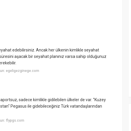
 seyahat edebilirsiniz. Ancak her ülkenin kimlikle seyahat
süresini aşacak bir seyahat planınız varsa sahip olduğunuz
rekebilir.
un: egeligezginege.com
portsuz, sadece kimlikle gidilebilen ülkeler de var. "Kuzey
stan" Pegasus ile gidebileceğiniz Türk vatandaşlarından
un: flypgs.com