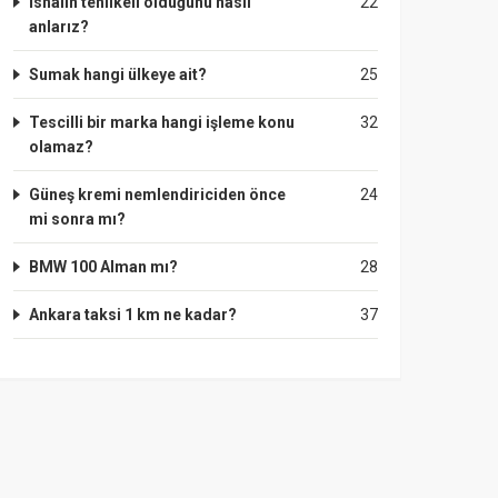
İshalin tehlikeli olduğunu nasıl
22
anlarız?
Sumak hangi ülkeye ait?
25
Tescilli bir marka hangi işleme konu
32
olamaz?
Güneş kremi nemlendiriciden önce
24
mi sonra mı?
BMW 100 Alman mı?
28
Ankara taksi 1 km ne kadar?
37