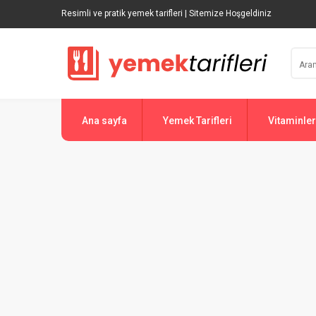
Resimli ve pratik yemek tarifleri | Sitemize Hoşgeldiniz
Ana sayfa
Yemek Tarifleri
Vitaminler