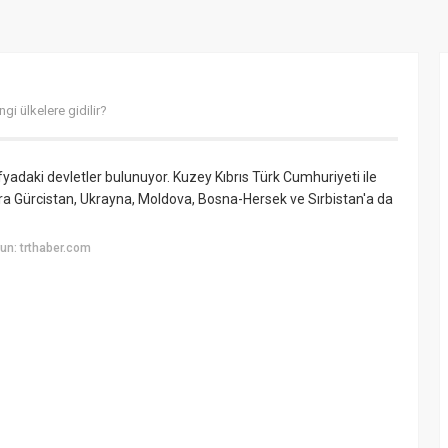
ngi ülkelere gidilir?
afyadaki devletler bulunuyor. Kuzey Kıbrıs Türk Cumhuriyeti ile
ıra Gürcistan, Ukrayna, Moldova, Bosna-Hersek ve Sırbistan'a da
un: trthaber.com