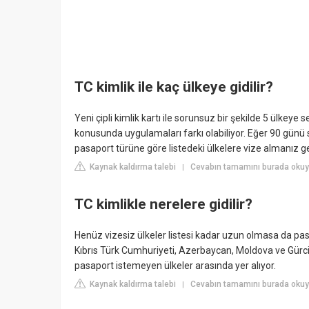
TC kimlik ile kaç ülkeye gidilir?
Yeni çipli kimlik kartı ile sorunsuz bir şekilde 5 ülkeye
konusunda uygulamaları farkı olabiliyor. Eğer 90 günü 
pasaport türüne göre listedeki ülkelere vize almanız ge
Kaynak kaldırma talebi
Cevabın tamamını burada okuy
|
TC kimlikle nerelere gidilir?
Henüz vizesiz ülkeler listesi kadar uzun olmasa da pasa
Kıbrıs Türk Cumhuriyeti, Azerbaycan, Moldova ve Gürci
pasaport istemeyen ülkeler arasında yer alıyor.
Kaynak kaldırma talebi
Cevabın tamamını burada okuy
|