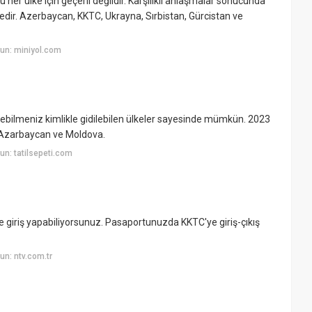
 her ülke için geçerli değildir. Karşılıklı anlaşmalar sonucunda
ktedir. Azerbaycan, KKTC, Ukrayna, Sırbistan, Gürcistan ve
un: miniyol.com
idebilmeniz kimlikle gidilebilen ülkeler sayesinde mümkün. 2023
, Azarbaycan ve Moldova.
n: tatilsepeti.com
e giriş yapabiliyorsunuz. Pasaportunuzda KKTC'ye giriş-çıkış
n: ntv.com.tr