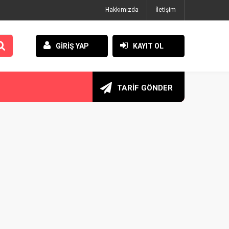
Hakkımızda
İletişim
GİRİŞ YAP
KAYIT OL
TARİF GÖNDER