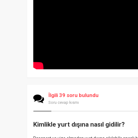
İlgili 39 soru bulundu
Soru cevap kısmı
Kimlikle yurt dışına nasıl gidilir?