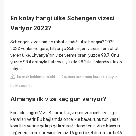
En kolay hangi ülke Schengen vizesi
Veriyor 2023?
Schengen vizesinin en rahat alındığı ülke hangisi? 2020-
2023 verilerine göre, Litvanya Schengen vizesini en rahat
veren ülke. Litvanya'nın vize verme oranı yüzde 98.7. Onu
yüzde 98.4 oranıyla Estonya, yüzde 98.3 ile Finlandiya takip
ediyor.
Kaynak kaldırma talebi
Cevabın tamamını burada okuyun:
|
halktv.com.tr
Almanya ilk vize kaç gün veriyor?
Konsolosluğun Vize Bölümü başvurunuzu inceler ve ilgili
kararları verir. Bu bağlamda öncelikle başvurunuzun yasal
koşulları yerine getirip getirmediği denetlenir. Vize başvuru
değerlendirme süresinin en az 15 gün (özel durumlarda 45