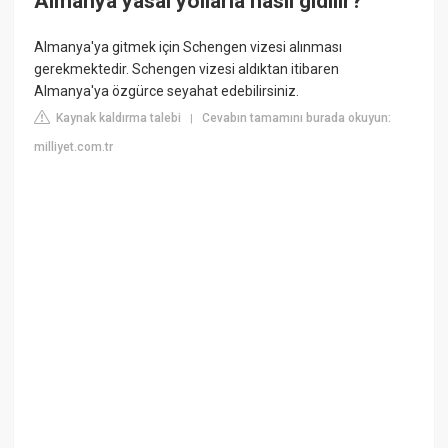
Almanya yasal yollarla nasıl gidilir?
Almanya'ya gitmek için Schengen vizesi alınması
gerekmektedir. Schengen vizesi aldıktan itibaren
Almanya'ya özgürce seyahat edebilirsiniz.
Kaynak kaldırma talebi
Cevabın tamamını burada okuyun:
|
milliyet.com.tr