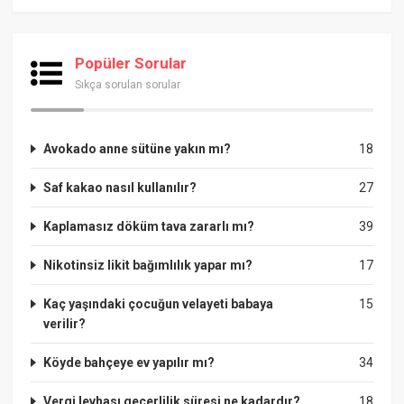
Popüler Sorular
Sıkça sorulan sorular
Avokado anne sütüne yakın mı?
18
Saf kakao nasıl kullanılır?
27
Kaplamasız döküm tava zararlı mı?
39
Nikotinsiz likit bağımlılık yapar mı?
17
Kaç yaşındaki çocuğun velayeti babaya
15
verilir?
Köyde bahçeye ev yapılır mı?
34
Vergi levhası geçerlilik süresi ne kadardır?
18