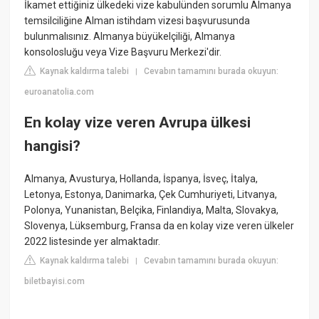
İkamet ettiğiniz ülkedeki vize kabulünden sorumlu Almanya
temsilciliğine Alman istihdam vizesi başvurusunda
bulunmalısınız. Almanya büyükelçiliği, Almanya
konsolosluğu veya Vize Başvuru Merkezi'dir.
Kaynak kaldırma talebi
Cevabın tamamını burada okuyun:
|
euroanatolia.com
En kolay vize veren Avrupa ülkesi
hangisi?
Almanya, Avusturya, Hollanda, İspanya, İsveç, İtalya,
Letonya, Estonya, Danimarka, Çek Cumhuriyeti, Litvanya,
Polonya, Yunanistan, Belçika, Finlandiya, Malta, Slovakya,
Slovenya, Lüksemburg, Fransa da en kolay vize veren ülkeler
2022 listesinde yer almaktadır.
Kaynak kaldırma talebi
Cevabın tamamını burada okuyun:
|
biletbayisi.com