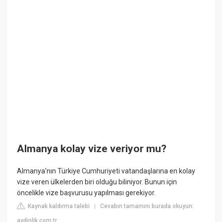
Almanya kolay vize veriyor mu?
Almanya'nın Türkiye Cumhuriyeti vatandaşlarına en kolay
vize veren ülkelerden biri olduğu biliniyor. Bunun için
öncelikle vize başvurusu yapılması gerekiyor.
Kaynak kaldırma talebi
Cevabın tamamını burada okuyun:
|
aydinlik.com.tr