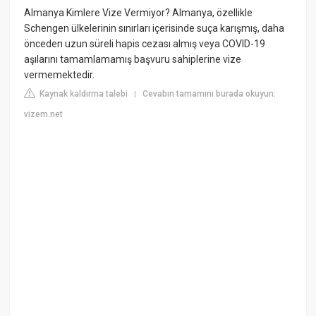
Almanya Kimlere Vize Vermiyor? Almanya, özellikle
Schengen ülkelerinin sınırları içerisinde suça karışmış, daha
önceden uzun süreli hapis cezası almış veya COVID-19
aşılarını tamamlamamış başvuru sahiplerine vize
vermemektedir.
Kaynak kaldırma talebi
Cevabın tamamını burada okuyun:
|
vizem.net