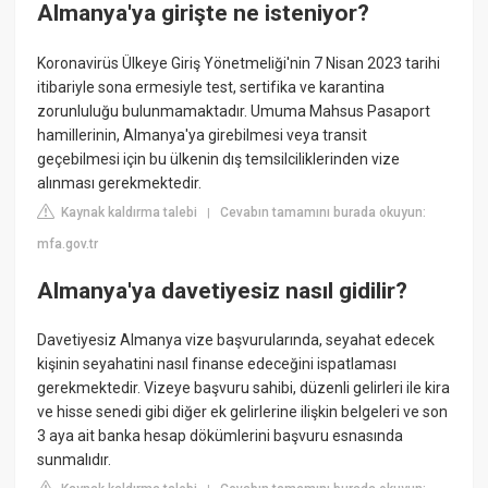
Almanya'ya girişte ne isteniyor?
Koronavirüs Ülkeye Giriş Yönetmeliği'nin 7 Nisan 2023 tarihi
itibariyle sona ermesiyle test, sertifika ve karantina
zorunluluğu bulunmamaktadır. Umuma Mahsus Pasaport
hamillerinin, Almanya'ya girebilmesi veya transit
geçebilmesi için bu ülkenin dış temsilciliklerinden vize
alınması gerekmektedir.
Kaynak kaldırma talebi
Cevabın tamamını burada okuyun:
|
mfa.gov.tr
Almanya'ya davetiyesiz nasıl gidilir?
Davetiyesiz Almanya vize başvurularında, seyahat edecek
kişinin seyahatini nasıl finanse edeceğini ispatlaması
gerekmektedir. Vizeye başvuru sahibi, düzenli gelirleri ile kira
ve hisse senedi gibi diğer ek gelirlerine ilişkin belgeleri ve son
3 aya ait banka hesap dökümlerini başvuru esnasında
sunmalıdır.