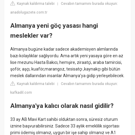
Kaynak kaldırma talebi
Cevabın tamamını burada okuyun:
|
anadolugazete.com.tr
Almanya yeni göç yasası hangi
meslekler var?
Almanya bugüne kadar sadece akademisyen alımlarında
bazı kolaylıklar sağlıyordu. Ama artık yeni yasaya göre en az
lise mezunu Hasta Bakıcı, hemşire, ziraatçi, araba tamircisi,
şoför, aşçı, kuaför,marangoz, tesisatçı ,kaynakçı gibi bütün
meslek dallarından insanlar Almanya'ya gidip yerleşebilecek.
Kaynak kaldırma talebi
Cevabın tamamını burada okuyun:
|
kafkadil.com
Almanya'ya kalıcı olarak nasıl gidilir?
33 ay AB Mavi Kart sahibi olduktan sonra, süresiz oturum
iznine başvurabilirsiniz. Sadece 33 aylık emeklilik sigortası
primi ödemiş olmanız, uygun bir işe sahip olmanız ve A1