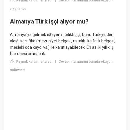
Kaynak kaldırma talebi
Cevabın tamamını burada okuyun:
|
vizem.net
Almanya Türk işçi alıyor mu?
Almanya'ya gelmek isteyen nitelikli işçi, bunu Türkiye'den
aldığı sertifika (mezuniyet belgesi, ustalık- kalfalık belgesi,
mesleki oda kaydı vs.) ile kanıtlayabilecek. En az iki yıllık iş
tecrübesi aranacak.
Kaynak kaldırma talebi
Cevabın tamamını burada okuyun:
|
rudaw.net