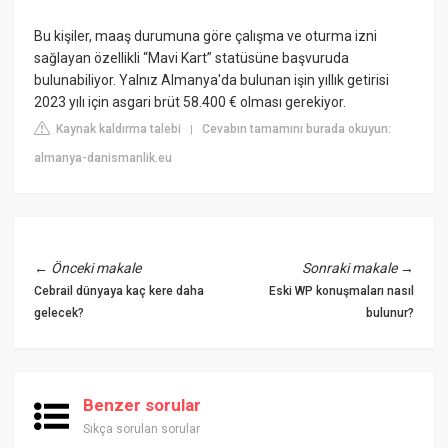
Bu kişiler, maaş durumuna göre çalışma ve oturma izni
sağlayan özellikli “Mavi Kart” statüsüne başvuruda
bulunabiliyor. Yalnız Almanya'da bulunan işin yıllık getirisi
2023 yılı için asgari brüt 58.400 € olması gerekiyor.
Kaynak kaldırma talebi
Cevabın tamamını burada okuyun:
|
almanya-danismanlik.eu
←
Önceki makale
Sonraki makale
→
Cebrail dünyaya kaç kere daha
Eski WP konuşmaları nasıl
gelecek?
bulunur?
Benzer sorular
Sıkça sorulan sorular