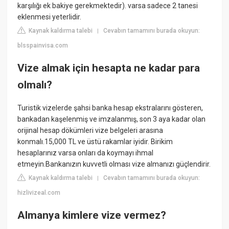
karşılığı ek bakiye gerekmektedir). varsa sadece 2 tanesi
eklenmesi yeterlidir.
Kaynak kaldırma talebi
Cevabın tamamını burada okuyun:
|
blsspainvisa.com
Vize almak için hesapta ne kadar para
olmalı?
Turistik vizelerde şahsi banka hesap ekstralarını gösteren,
bankadan kaşelenmiş ve imzalanmış, son 3 aya kadar olan
orijinal hesap dökümleri vize belgeleri arasına
konmalı.15,000 TL ve üstü rakamlar iyidir. Birikim
hesaplarınız varsa onları da koymayı ihmal
etmeyin.Bankanızın kuvvetli olması vize almanızı güçlendirir.
Kaynak kaldırma talebi
Cevabın tamamını burada okuyun:
|
hizlivizeal.com
Almanya kimlere vize vermez?