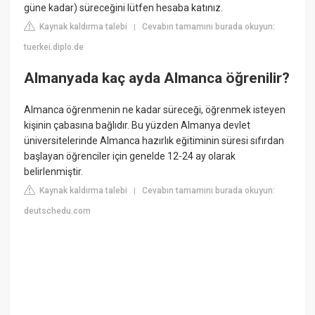
güne kadar) süreceğini lütfen hesaba katınız.
Kaynak kaldırma talebi
Cevabın tamamını burada okuyun:
|
tuerkei.diplo.de
Almanyada kaç ayda Almanca öğrenilir?
Almanca öğrenmenin ne kadar süreceği, öğrenmek isteyen
kişinin çabasına bağlıdır. Bu yüzden Almanya devlet
üniversitelerinde Almanca hazırlık eğitiminin süresi sıfırdan
başlayan öğrenciler için genelde 12-24 ay olarak
belirlenmiştir.
Kaynak kaldırma talebi
Cevabın tamamını burada okuyun:
|
deutschedu.com