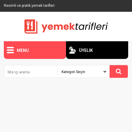
Resimli ve pratik yemek tarifleri
MENU
ÜYELİK