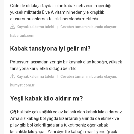
Cilde de oldukça faydalı olan kabak sebzesinin içerdiği
yüksek miktarda E ve A vitamini nedeniyle kırışıklık
oluşumunu önlemekte, cildi nemlendirmektedir.
Kaynak kaldırma talebi
Cevabın tamamını burada okuyun:
|
haberturk.com
Kabak tansiyona iyi gelir mi?
Potasyum açısından zengin bir kaynak olan kabağın, yüksek
tansiyona karşı etkili olduğu belirtildi.
Kaynak kaldırma talebi
Cevabın tamamını burada okuyun:
|
hurriyet.com.tr
Yeşil kabak kilo aldırır mı?
Çiğ hali bile çok sağlıklı ve az kalorili olan kabak kilo aldırmaz.
Ama siz kabağı bol yağda kızartarak yanında da ekmek ve
pilav gibi bol kalorili gıdalarla tüketirseniz eğer kabak
kesinlikle kilo yapar. Yani diyette kabağın nasıl yendiği çok