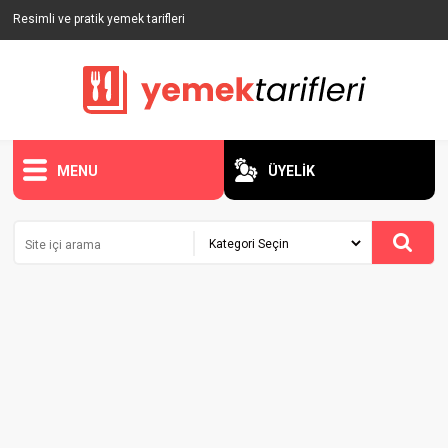
Resimli ve pratik yemek tarifleri
MENU
ÜYELİK