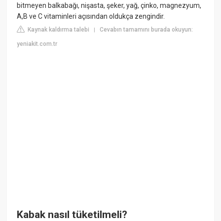
bitmeyen balkabağı, nişasta, şeker, yağ, çinko, magnezyum,
A,B ve C vitaminleri açısından oldukça zengindir.
Kaynak kaldırma talebi
Cevabın tamamını burada okuyun:
|
yeniakit.com.tr
Kabak nasıl tüketilmeli?