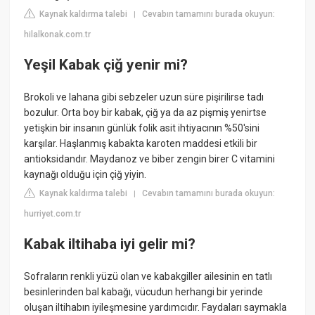
Kaynak kaldırma talebi
Cevabın tamamını burada okuyun:
|
hilalkonak.com.tr
Yeşil Kabak çiğ yenir mi?
Brokoli ve lahana gibi sebzeler uzun süre pişirilirse tadı
bozulur. Orta boy bir kabak, çiğ ya da az pişmiş yenirtse
yetişkin bir insanın günlük folik asit ihtiyacının %50'sini
karşılar. Haşlanmış kabakta karoten maddesi etkili bir
antioksidandır. Maydanoz ve biber zengin birer C vitamini
kaynağı olduğu için çiğ yiyin.
Kaynak kaldırma talebi
Cevabın tamamını burada okuyun:
|
hurriyet.com.tr
Kabak iltihaba iyi gelir mi?
Sofraların renkli yüzü olan ve kabakgiller ailesinin en tatlı
besinlerinden bal kabağı, vücudun herhangi bir yerinde
oluşan iltihabın iyileşmesine yardımcıdır. Faydaları saymakla