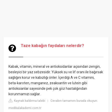
Taze kabağın faydaları nelerdir?
Kabak, vitamin, mineral ve antioksidanlar açısından zengin,
besleyici bir yaz sebzesidir. Yüksek su ve lif oranı ile bağırsak
sağlığını korur ve kabızlığı önler. İçerdiği A ve C vitamini,
beta-karoten, manganez, zeaksantin ve lutein gibi
antioksianlar sayesinde pek çok göz hastalığından
korunmamızı sağlar.
Kaynak kaldırma talebi
Cevabın tamamını burada okuyun:
|
medikalakademi.com.tr