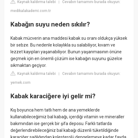
Kaynak kaldırma talebi
Cevabın tamamını burada okuyun:
|
medikalakademi.com.tr
Kabağın suyu neden sıkılır?
Kabak mücverin ana maddesi kabak su oranı oldukça yüksek
bir sebze. Bu nedenle kolaylıkla su salabiliyor, kıvam ve
lezzet kayıpları yaşanabiliyor. Bunun yaşanmasının önüne
geçmek için en önemli çözüm ise kabağın suyunu güzelce
sıkmaktan geçiyor.
Kaynak kaldırma talebi
Cevabın tamamını burada okuyun:
|
yemek.com
Kabak karaciğere iyi gelir mi?
Kış boyunca hem tatlı hem de ana yemeklerde
kullanabileceğimiz bal kabağı, içerdiği vitamin ve mineraller
bakımından ise gerçek bir şifa deposu. Farklı tatlarda
değerlendirebileceğiniz bal kabağı düzenli tüketildiğinde
karaciğer sağlığından kolesterolü dengelemeye kadar fayda