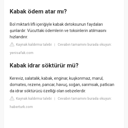
Kabak ödem atar mı?
Bol miktarlı lifli içeriğiyle kabak detoksunun faydaları
şunlardır: Vücuttaki ödemlerin ve toksinlerin atılmasını
hızlandırır.
Kaynak kaldırma talebi
Cevabın tamamını burada okuyun:
|
yenisafak.com
Kabak idrar söktürür mü?
Kereviz, salatalık, kabak, enginar, kuşkonmaz, marul,
domates, rezene, pancar, havuç, soğan, sarımsak, patlıcan
da idrar söktürücü özelliği olan sebzelerdir.
Kaynak kaldırma talebi
Cevabın tamamını burada okuyun:
|
haberturk.com