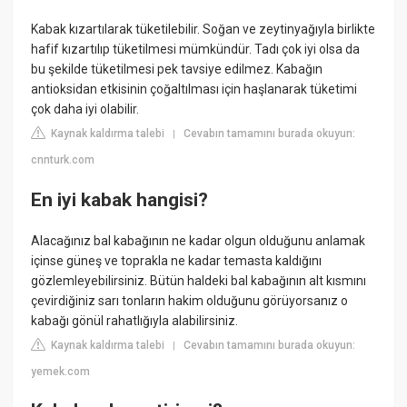
Kabak kızartılarak tüketilebilir. Soğan ve zeytinyağıyla birlikte
hafif kızartılıp tüketilmesi mümkündür. Tadı çok iyi olsa da
bu şekilde tüketilmesi pek tavsiye edilmez. Kabağın
antioksidan etkisinin çoğaltılması için haşlanarak tüketimi
çok daha iyi olabilir.
Kaynak kaldırma talebi
Cevabın tamamını burada okuyun:
|
cnnturk.com
En iyi kabak hangisi?
Alacağınız bal kabağının ne kadar olgun olduğunu anlamak
içinse güneş ve toprakla ne kadar temasta kaldığını
gözlemleyebilirsiniz. Bütün haldeki bal kabağının alt kısmını
çevirdiğiniz sarı tonların hakim olduğunu görüyorsanız o
kabağı gönül rahatlığıyla alabilirsiniz.
Kaynak kaldırma talebi
Cevabın tamamını burada okuyun:
|
yemek.com