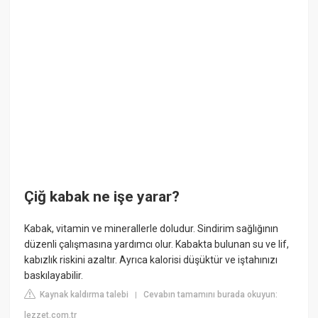
Çiğ kabak ne işe yarar?
Kabak, vitamin ve minerallerle doludur. Sindirim sağlığının
düzenli çalışmasına yardımcı olur. Kabakta bulunan su ve lif,
kabızlık riskini azaltır. Ayrıca kalorisi düşüktür ve iştahınızı
baskılayabilir.
Kaynak kaldırma talebi
Cevabın tamamını burada okuyun:
|
lezzet.com.tr