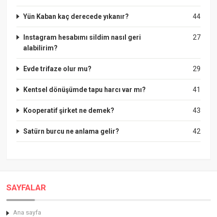
Yün Kaban kaç derecede yıkanır?
44
Instagram hesabımı sildim nasıl geri
27
alabilirim?
Evde trifaze olur mu?
29
Kentsel dönüşümde tapu harcı var mı?
41
Kooperatif şirket ne demek?
43
Satürn burcu ne anlama gelir?
42
SAYFALAR
Ana sayfa