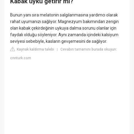
Kabak uyku getirir mi?
Bunun yanı sıra melatonin salgılanmasına yardımcı olarak
rahat uyumanızı sağlıyor. Magnezyum bakımından zengin
olan kabak çekirdeğinin uykuya dalma sorunu olanlar için
faydalı olduğu söyleniyor. Aynı zamanda içindeki kalsiyum
seviyesi sebebiyle, kasların gevşemesini de sağlıyor.
Kaynak kaldırma talebi
Cevabın tamamını burada okuyun:
|
cnnturk.com