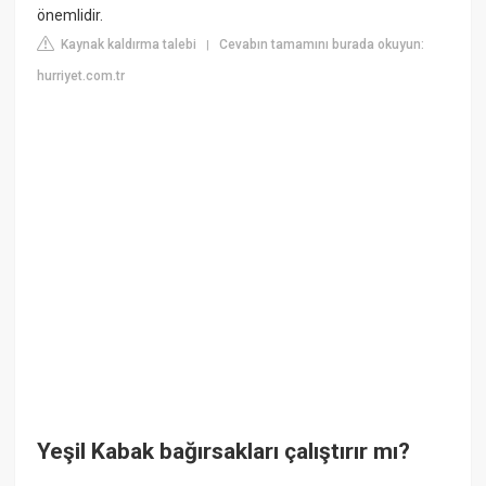
önemlidir.
Kaynak kaldırma talebi
Cevabın tamamını burada okuyun:
|
hurriyet.com.tr
Yeşil Kabak bağırsakları çalıştırır mı?