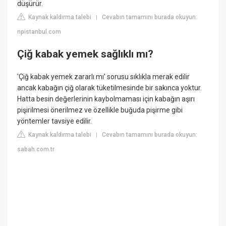
düşürür.
Kaynak kaldırma talebi
Cevabın tamamını burada okuyun:
|
npistanbul.com
Çiğ kabak yemek sağlıklı mı?
'Çiğ kabak yemek zararlı mı' sorusu sıklıkla merak edilir
ancak kabağın çiğ olarak tüketilmesinde bir sakınca yoktur.
Hatta besin değerlerinin kaybolmaması için kabağın aşırı
pişirilmesi önerilmez ve özellikle buğuda pişirme gibi
yöntemler tavsiye edilir.
Kaynak kaldırma talebi
Cevabın tamamını burada okuyun:
|
sabah.com.tr