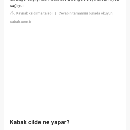
sağlıyor.
Kaynak kaldırma talebi
Cevabın tamamını burada okuyun:
|
sabah.com.tr
Kabak cilde ne yapar?