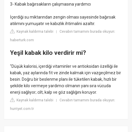
3- Kabak bağırsakların çalışmasına yardımcı
İçerdiği su miktarından zengin olması sayesinde bağırsak
atılımını yumuşatır ve kabızlık ihtimalini azaltır.
Kaynak kaldırma talebi
Cevabın tamamını burada okuyun:
|
haberturk.com
Yeşil kabak kilo verdirir mi?
"Düşük kalorisi, içerdiği vitaminler ve antioksidan özelliği ile
kabak, yaz aylarında fit ve zinde kalmak için vazgeçilmez bir
besin. Doğru bir beslenme planı ile tüketilen kabak, hızlı bir
şekilde kilo vermeye yardımcı olmanın yanı sıra vücuda
enerji sağlıyor; cilt, kalp ve göz sağlığını koruyor.
Kaynak kaldırma talebi
Cevabın tamamını burada okuyun:
|
hurriyet.com.tr