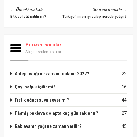
←
Önceki makale
Sonraki makale
→
Bitkisel süt ısıtılır mı?
Türkiye'nin en iyi salep nerede yetişir?
Benzer sorular
Sıkça sorulan sorular
Antep fıstığı ne zaman toplanır 2022?
22
Çayı soğuk içilir mi?
16
Fıstık ağacı suyu sever mi?
44
Pişmiş baklava dolapta kaç gün saklanır?
27
Baklavanın yağı ne zaman verilir?
45