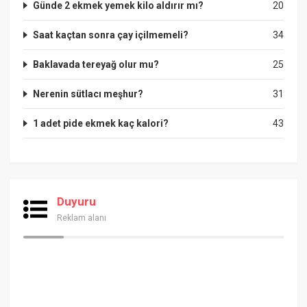
Günde 2 ekmek yemek kilo aldırır mı?
20
Saat kaçtan sonra çay içilmemeli?
34
Baklavada tereyağ olur mu?
25
Nerenin sütlacı meşhur?
31
1 adet pide ekmek kaç kalori?
43
Duyuru
Reklam alanı