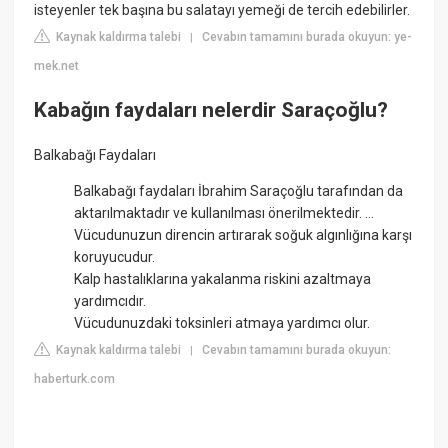
isteyenler tek başına bu salatayı yemeği de tercih edebilirler.
Kaynak kaldırma talebi
Cevabın tamamını burada okuyun: ye-
|
mek.net
Kabağın faydaları nelerdir Saraçoğlu?
Balkabağı Faydaları
Balkabağı faydaları İbrahim Saraçoğlu tarafından da
aktarılmaktadır ve kullanılması önerilmektedir. ...
Vücudunuzun direncin artırarak soğuk algınlığına karşı
koruyucudur.
Kalp hastalıklarına yakalanma riskini azaltmaya
yardımcıdır.
Vücudunuzdaki toksinleri atmaya yardımcı olur.
Kaynak kaldırma talebi
Cevabın tamamını burada okuyun:
|
haberturk.com