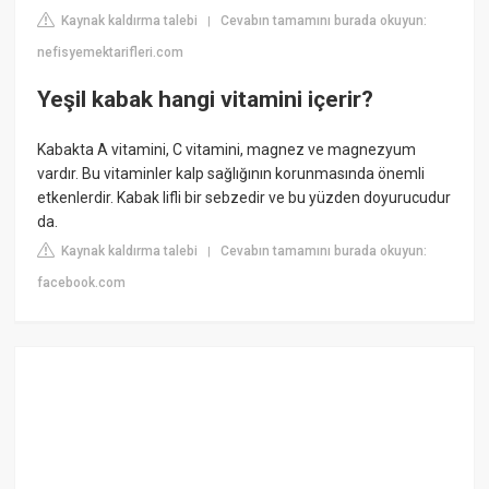
Kaynak kaldırma talebi
Cevabın tamamını burada okuyun:
|
nefisyemektarifleri.com
Yeşil kabak hangi vitamini içerir?
Kabakta A vitamini, C vitamini, magnez ve magnezyum
vardır. Bu vitaminler kalp sağlığının korunmasında önemli
etkenlerdir. Kabak lifli bir sebzedir ve bu yüzden doyurucudur
da.
Kaynak kaldırma talebi
Cevabın tamamını burada okuyun:
|
facebook.com