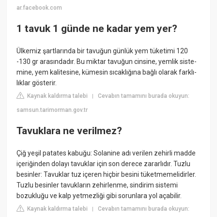
ar.facebook.com
1 tavuk 1 günde ne kadar yem yer?
Ülkemiz şartlarında bir tavuğun günlük yem tüketimi 120
-130 gr arasındadır. Bu miktar tavuğun cinsine, yemlik siste-
mine, yem kalitesine, kümesin sıcaklığına bağlı olarak farklı-
lıklar gösterir.
Kaynak kaldırma talebi
Cevabın tamamını burada okuyun:
|
samsun.tarimorman.gov.tr
Tavuklara ne verilmez?
Çiğ yeşil patates kabuğu: Solanine adı verilen zehirli madde
içeriğinden dolayı tavuklar için son derece zararlıdır. Tuzlu
besinler: Tavuklar tuz içeren hiçbir besini tüketmemelidirler.
Tuzlu besinler tavukların zehirlenme, sindirim sistemi
bozukluğu ve kalp yetmezliği gibi sorunlara yol açabilir.
Kaynak kaldırma talebi
Cevabın tamamını burada okuyun:
|