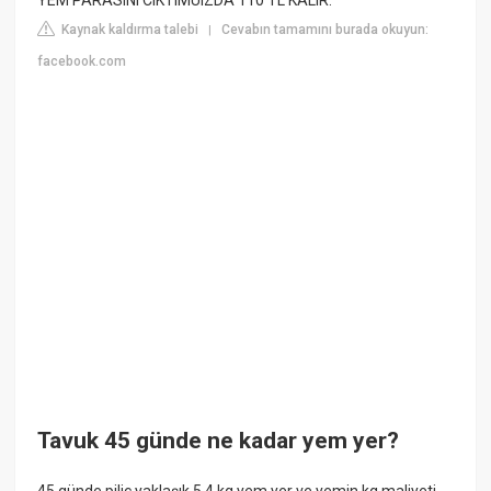
YEM PARASINI CIKTIMUIZDA 110 TL KALIR.
Kaynak kaldırma talebi
Cevabın tamamını burada okuyun:
|
facebook.com
Tavuk 45 günde ne kadar yem yer?
45 günde piliç yaklaşık 5,4 kg yem yer ve yemin kg maliyeti