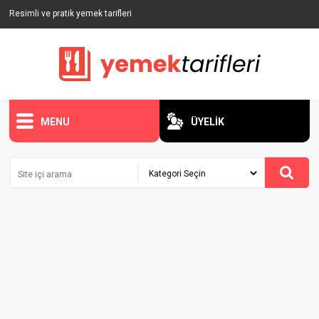
Resimli ve pratik yemek tarifleri
MENU
ÜYELİK