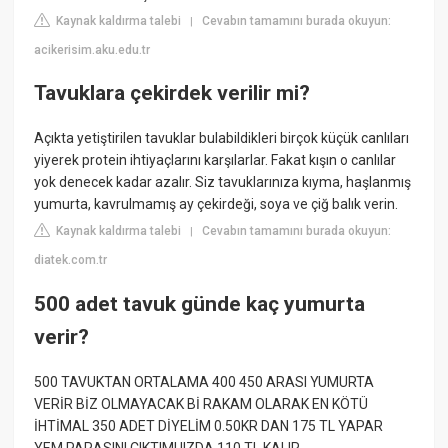
Kaynak kaldırma talebi
Cevabın tamamını burada okuyun:
|
acikerisim.aku.edu.tr
Tavuklara çekirdek verilir mi?
Açıkta yetiştirilen tavuklar bulabildikleri birçok küçük canlıları
yiyerek protein ihtiyaçlarını karşılarlar. Fakat kışın o canlılar
yok denecek kadar azalır. Siz tavuklarınıza kıyma, haşlanmış
yumurta, kavrulmamış ay çekirdeği, soya ve çiğ balık verin.
Kaynak kaldırma talebi
Cevabın tamamını burada okuyun:
|
diatek.com.tr
500 adet tavuk günde kaç yumurta
verir?
500 TAVUKTAN ORTALAMA 400 450 ARASI YUMURTA
VERİR BİZ OLMAYACAK Bİ RAKAM OLARAK EN KÖTÜ
İHTİMAL 350 ADET DİYELİM 0.50KR DAN 175 TL YAPAR