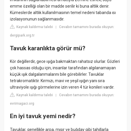
emme özelliği olan bir madde serilir ki buna altlık denir.
Kümeslerde altlık kullanılmasının temel nedeni tabanda ısı
izolasyonunun sağlanmasıdır.
Kaynak kaldırma talebi
Cevabın tamamını burada okuyun:
|
dergipark.org.tr
Tavuk karanlıkta görür mü?
Kör değillerdir, gece ışığa bakmaktan rahatsız olurlar. Gözleri
çok hassas olduğu için, insanlar tarafından algılanamayan
küçük ışık dalgalanmalarını bile görebilirler. Tavuklar
tetrakromatiktir. Kırmızı, mavi ve yeşil ışığın yanı sıra
ultraviyole ışığı görmelerine izin veren 4 tür konileri vardır.
Kaynak kaldırma talebi
Cevabın tamamını burada okuyun:
|
evrimagaci.org
En iyi tavuk yemi nedir?
Tavuklar, genellikle arpa, mısır ve buğday gibi tahıllarla