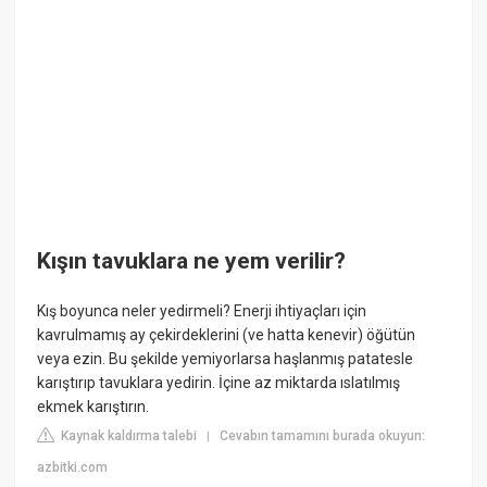
Kışın tavuklara ne yem verilir?
Kış boyunca neler yedirmeli? Enerji ihtiyaçları için
kavrulmamış ay çekirdeklerini (ve hatta kenevir) öğütün
veya ezin. Bu şekilde yemiyorlarsa haşlanmış patatesle
karıştırıp tavuklara yedirin. İçine az miktarda ıslatılmış
ekmek karıştırın.
Kaynak kaldırma talebi
Cevabın tamamını burada okuyun:
|
azbitki.com