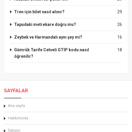
Tren için bilet nasıl alınır?
29
Tapudaki metrekare doğru mu?
26
Zeybek ve Harmandalı aynı şey mi?
16
Gümrük Tarife Cetveli GTIP kodu nasıl
18
öğrenilir?
SAYFALAR
Ana sayfa
Hakkimizda
İletişim