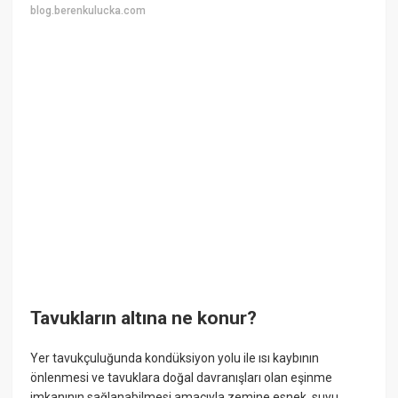
blog.berenkulucka.com
Tavukların altına ne konur?
Yer tavukçuluğunda kondüksiyon yolu ile ısı kaybının
önlenmesi ve tavuklara doğal davranışları olan eşinme
imkanının sağlanabilmesi amacıyla zemine esnek, suyu