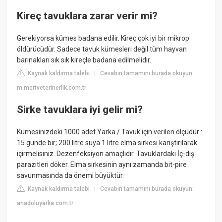
Kireç tavuklara zarar verir mi?
Gerekiyorsa kümes badana edilir. Kireç çok iyi bir mikrop
öldürücüdür. Sadece tavuk kümesleri değil tüm hayvan
barınakları sık sık kireçle badana edilmelidir.
Kaynak kaldırma talebi
Cevabın tamamını burada okuyun:
|
m.mertveterinerlik.com.tr
Sirke tavuklara iyi gelir mi?
Kümesinizdeki 1000 adet Yarka / Tavuk için verilen ölçüdür :
15 günde bir; 200 litre suya 1 litre elma sirkesi karıştırılarak
içirmelisiniz. Dezenfeksiyon amaçlıdır. Tavuklardaki İç-dış
parazitleri döker. Elma sirkesinin aynı zamanda bit-pire
savunmasında da önemi büyüktür.
Kaynak kaldırma talebi
Cevabın tamamını burada okuyun:
|
anadoluyarka.com.tr