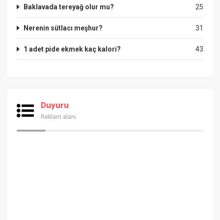
Baklavada tereyağ olur mu?
25
Nerenin sütlacı meşhur?
31
1 adet pide ekmek kaç kalori?
43
Duyuru
Reklam alanı