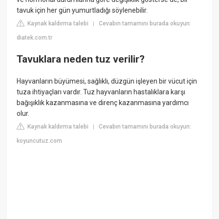
tavuk için her gün yumurtladığı söylenebilir.
Kaynak kaldırma talebi
Cevabın tamamını burada okuyun:
|
diatek.com.tr
Tavuklara neden tuz verilir?
Hayvanların büyümesi, sağlıklı, düzgün işleyen bir vücut için
tuza ihtiyaçları vardır. Tuz hayvanların hastalıklara karşı
bağışıklık kazanmasına ve direnç kazanmasına yardımcı
olur.
Kaynak kaldırma talebi
Cevabın tamamını burada okuyun:
|
koyuncutuz.com