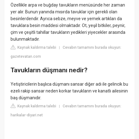
Özellikle arpa ve buğday tavukların menüsünde her zaman
yer alır. Bunun yanında mısırda tavuklar için gerekli olan
besinlerdendir. Ayrıca sebze, meyve ve yemek artıkları da
tavuklara besin maddesi olmaktadır. Ot, yeşil bitkiler, peynir,
çim ve çeşitli tahıllar tavukların yedikleri yiyecekler arasında
bulunmaktadır.
Kaynak kaldırma talebi
Cevabın tamamını burada okuyun:
|
gazetevatan.com
Tavukların düşmanı nedir?
Yetiştiricilerin başlıca düşmanı sansar diğer adı ile gelincik bu
ezeli rakip sansar neden korkar tavukların ve kanatlı ailesinin
baş düşmanıdır.
Kaynak kaldırma talebi
Cevabın tamamını burada okuyun:
|
harikalar-diyari.net