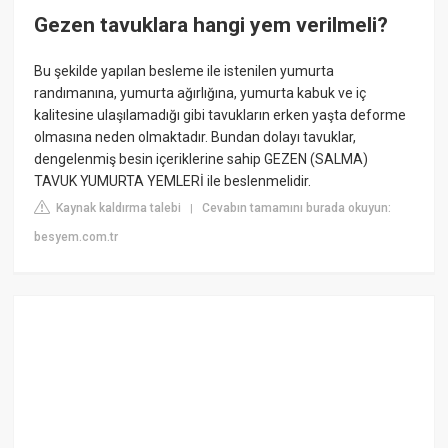
Gezen tavuklara hangi yem verilmeli?
Bu şekilde yapılan besleme ile istenilen yumurta
randımanına, yumurta ağırlığına, yumurta kabuk ve iç
kalitesine ulaşılamadığı gibi tavukların erken yaşta deforme
olmasına neden olmaktadır. Bundan dolayı tavuklar,
dengelenmiş besin içeriklerine sahip GEZEN (SALMA)
TAVUK YUMURTA YEMLERİ ile beslenmelidir.
Kaynak kaldırma talebi
Cevabın tamamını burada okuyun:
|
besyem.com.tr