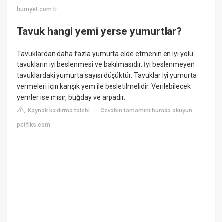
hurriyet.com.tr
Tavuk hangi yemi yerse yumurtlar?
Tavuklardan daha fazla yumurta elde etmenin en iyi yolu
tavukların iyi beslenmesi ve bakılmasıdır. İyi beslenmeyen
tavuklardaki yumurta sayısı düşüktür. Tavuklar iyi yumurta
vermeleri için karışık yem ile besletilmelidir. Verilebilecek
yemler ise mısır, buğday ve arpadır.
Kaynak kaldırma talebi
Cevabın tamamını burada okuyun:
|
petfiks.com