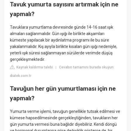
Tavuk yumurta sayısını artırmak için ne
yapmalı?
Tavuklara yumurtlama devresinde günde 14-16 saat ışık
almaları sağlanmalıdır. Gün ışığı ile birlikte akşamları
kümeste yapılacak bir aydınlatma programı ile bu süre
yakalanmalıdır. Kış ayıyla birlikte kısalan gün ışığı nedeniyle,
yeterli ışık süresi sağlanmayan sürülerde verimde düşüş
gerçekleşmektedir.
Kaynak kaldırma talebi
Cevabın tamamını burada okuyun:
|
diatek.com.tr
Tavuğun her gün yumurtlaması için ne
yapmalı?
Yumurta verme işlemi, tavuğun genellikle tutsak edilmesi ve
kümese hapsedilmesinde gerçekleştiğinden, tavukların her
gün yumurta vermesi buna bağlıdır diyebiliriz. Kendi döngü
ve hormonal durumlarına göre değişiklik gösterse de, bir