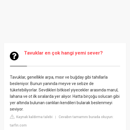
Tavuklar en çok hangi yemi sever?
Tavuklar, genellikle arpa, mısır ve buğday gibi tahıllarla
besleniyor. Bunun yanında meyve ve sebze de
tüketebiliyorlar. Sevdikleri bitkisel yiyecekler arasında marul,
lahana ve ot ilk sıralarda yer alıyor. Hatta birçoğu solucan gibi
yer altında bulunan canlıları kendileri bularak beslenmeyi
seviyor.
Kaynak kaldırma talebi
Cevabın tamamını burada okuyun:
|
tarfin.com