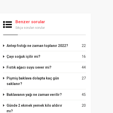
Benzer sorular
Sıkça sorulan sorular
Antep fıstığı ne zaman toplanır 2022?
22
Çayı soğuk içilir mi?
16
Fıstık ağacı suyu sever mi?
44
Pişmiş baklava dolapta kaç gün
27
saklanır?
Baklavanın yağı ne zaman verilir?
45
Günde 2 ekmek yemek kilo aldırır
20
mı?