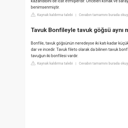
kazandibini de icat etmişlerdir. Önceleri konak ve sara
benimsenmiştir.
Kaynak kaldırma talebi
Cevabın tamamını burada okuyu
|
Tavuk Bonfileyle tavuk göğsü aynı 
Bonfile, tavuk göğsünün neredeyse iki katı kadar küçüktü
dar ve incedir. Tavuk fileto olarak da bilinen tavuk bon
tavuğun iki bonfilesi vardır.
Kaynak kaldırma talebi
Cevabın tamamını burada okuyu
|