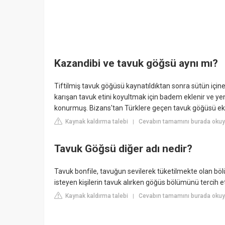
Kazandibi ve tavuk göğsü aynı mı?
Tiftilmiş tavuk göğüsü kaynatıldıktan sonra sütün içine a
karışan tavuk etini koyultmak için badem eklenir ve yen
konurmuş. Bizans'tan Türklere geçen tavuk göğüsü ek o
Kaynak kaldırma talebi
Cevabın tamamını burada okuy
|
Tavuk Göğsü diğer adı nedir?
Tavuk bonfile, tavuğun sevilerek tüketilmekte olan böl
isteyen kişilerin tavuk alırken göğüs bölümünü tercih e
Kaynak kaldırma talebi
Cevabın tamamını burada okuyu
|