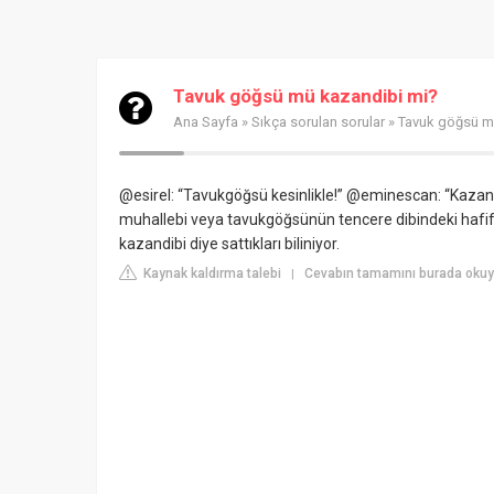
Tavuk göğsü mü kazandibi mi?
Ana Sayfa
»
Sıkça sorulan sorular
» Tavuk göğsü m
@esirel: “Tavukgöğsü kesinlikle!” @eminescan: “Kazandib
muhallebi veya tavukgöğsünün tencere dibindeki hafif y
kazandibi diye sattıkları biliniyor.
Kaynak kaldırma talebi
Cevabın tamamını burada okuyu
|