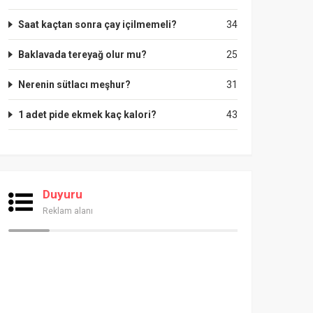
Saat kaçtan sonra çay içilmemeli?
34
Baklavada tereyağ olur mu?
25
Nerenin sütlacı meşhur?
31
1 adet pide ekmek kaç kalori?
43
Duyuru
Reklam alanı