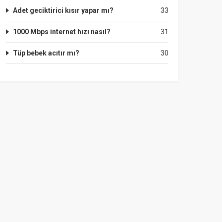
Adet geciktirici kısır yapar mı?
33
1000 Mbps internet hızı nasıl?
31
Tüp bebek acıtır mı?
30