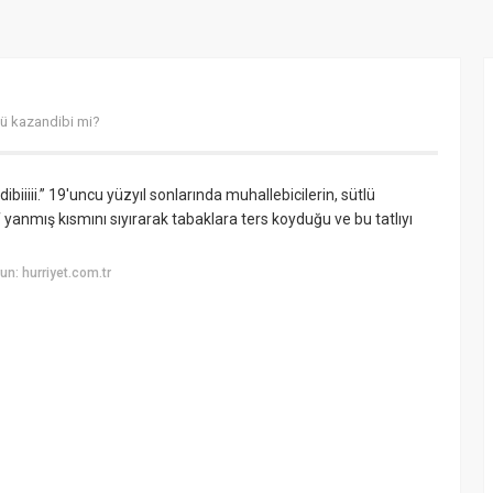
ü kazandibi mi?
iiiii.” 19'uncu yüzyıl sonlarında muhallebicilerin, sütlü
anmış kısmını sıyırarak tabaklara ters koyduğu ve bu tatlıyı
n: hurriyet.com.tr