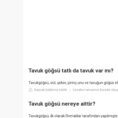
Tavuk göğsü tatlı da tavuk var mı?
Tavukgöğsü, süt, şeker, pirinç unu ve tavuğun göğüs eti
Kaynak kaldırma talebi
Cevabın tamamını burada okuyun
|
Tavuk göğsü nereye aittir?
Tavukgöğsü, ilk olarak Romalılar tarafından yapılmıştı