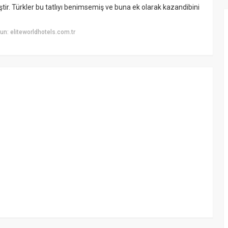
r. Türkler bu tatlıyı benimsemiş ve buna ek olarak kazandibini
n: eliteworldhotels.com.tr