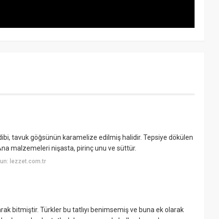
, tavuk göğsünün karamelize edilmiş halidir. Tepsiye dökülen
Ana malzemeleri nişasta, pirinç unu ve süttür.
n: lezzet.com.tr
 bitmiştir. Türkler bu tatlıyı benimsemiş ve buna ek olarak