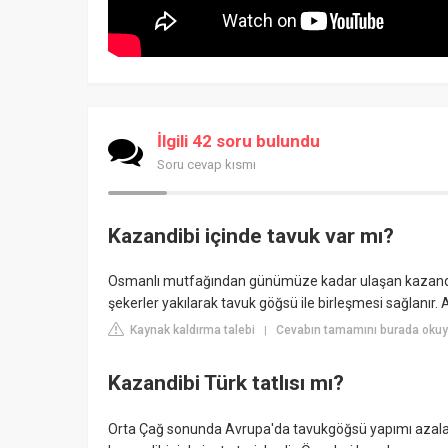
İlgili 42 soru bulundu
Soru cevap kısmı
Kazandibi içinde tavuk var mı?
Osmanlı mutfağından günümüze kadar ulaşan kazandibi
şekerler yakılarak tavuk göğsü ile birleşmesi sağlanır. 
Kaynak kaldırma talebi
Cevabın tamamını burada okuyu
|
Kazandibi Türk tatlısı mı?
Orta Çağ sonunda Avrupa'da tavukgöğsü yapımı azalarak