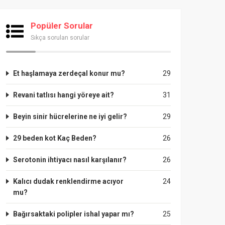
Popüler Sorular
Sıkça sorulan sorular
Et haşlamaya zerdeçal konur mu?
29
Revani tatlısı hangi yöreye ait?
31
Beyin sinir hücrelerine ne iyi gelir?
29
29 beden kot Kaç Beden?
26
Serotonin ihtiyacı nasıl karşılanır?
26
Kalıcı dudak renklendirme acıyor
24
mu?
Bağırsaktaki polipler ishal yapar mı?
25