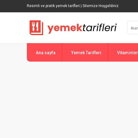
Resimli ve pratik yemek tarifleri | Sitemize Hoşgeldiniz
Ana sayfa
Yemek Tarifleri
Vitaminler