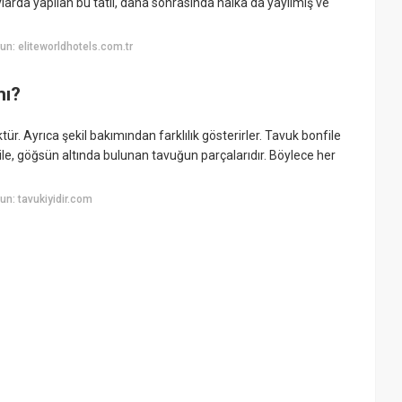
ylarda yapılan bu tatlı, daha sonrasında halka da yayılmış ve
n: eliteworldhotels.com.tr
mı?
r. Ayrıca şekil bakımından farklılık gösterirler. Tavuk bonfile
file, göğsün altında bulunan tavuğun parçalarıdır. Böylece her
n: tavukiyidir.com