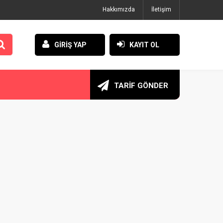
Hakkımızda
İletişim
GİRİŞ YAP
KAYIT OL
TARİF GÖNDER