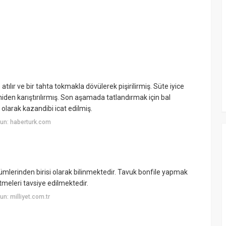
tılır ve bir tahta tokmakla dövülerek pişirilirmiş. Süte iyice
iden karıştırılırmış. Son aşamada tatlandırmak için bal
larak kazandibi icat edilmiş.
un: haberturk.com
ümlerinden birisi olarak bilinmektedir. Tavuk bonfile yapmak
tmeleri tavsiye edilmektedir.
n: milliyet.com.tr