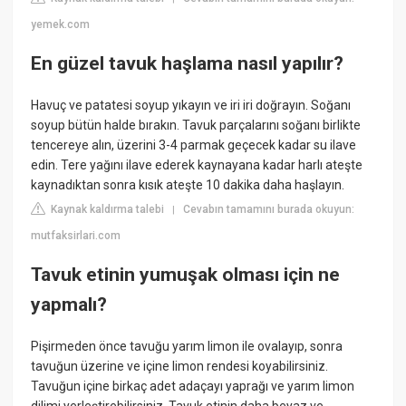
yemek.com
En güzel tavuk haşlama nasıl yapılır?
Havuç ve patatesi soyup yıkayın ve iri iri doğrayın. Soğanı
soyup bütün halde bırakın. Tavuk parçalarını soğanı birlikte
tencereye alın, üzerini 3-4 parmak geçecek kadar su ilave
edin. Tere yağını ilave ederek kaynayana kadar harlı ateşte
kaynadıktan sonra kısık ateşte 10 dakika daha haşlayın.
Kaynak kaldırma talebi
Cevabın tamamını burada okuyun:
|
mutfaksirlari.com
Tavuk etinin yumuşak olması için ne
yapmalı?
Pişirmeden önce tavuğu yarım limon ile ovalayıp, sonra
tavuğun üzerine ve içine limon rendesi koyabilirsiniz.
Tavuğun içine birkaç adet adaçayı yaprağı ve yarım limon
dilimi yerleştirebilirsiniz. Tavuk etinin daha beyaz ve