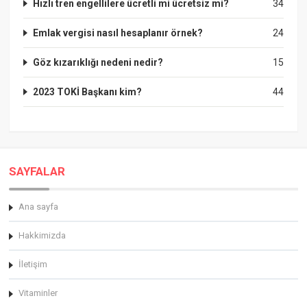
Hızlı tren engellilere ücretli mi ücretsiz mi?
34
Emlak vergisi nasıl hesaplanır örnek?
24
Göz kızarıklığı nedeni nedir?
15
2023 TOKİ Başkanı kim?
44
SAYFALAR
Ana sayfa
Hakkimizda
İletişim
Vitaminler