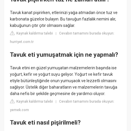
Tavuk kanat pişirirken, etlerinizi yağa atmadan önce tuz ve
karbonata güzelce bulayın. Bu tavuğun fazlalık nemini alır,
kabuğunun çıtır çıtır olmasını sağlar.
Kaynak kaldırma talebi
Cevabın tamamını burada okuyun:
|
hurriyet.com.tr
Tavuk eti yumuşatmak için ne yapmalı?
Tavuk etini en güzel yumuşatan malzemelerin başında ise
yoğurt, kefir ve yoğurt suyu geliyor. Yoğurt ve kefir tavuk
etiyle bütünleştiğinde onun yumuşacık ve lezzetli olmasını
sağlıyor. Üstelik diğer baharatların ve malzemelerin tavuğa
daha nefis bir şekilde geçmesine de yardımcı oluyor.
Kaynak kaldırma talebi
Cevabın tamamını burada okuyun:
|
yemek.com
Tavuk eti nasıl pişirilmeli?