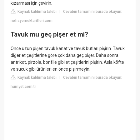
kızarması için çevirin.
Kaynak kaldırma talebi
Cevabın tamamını burada okuyun:
|
nefisyemektarifleri.com
Tavuk mu geç pişer et mi?
Önce uzun pişen tavuk kanat ve tavuk butları pişirin. Tavuk
diğer et çeşitlerine göre çok daha geç pişer. Daha sonra
antrikot, pirzola, bonfile gibi et çeşitlerini pişirin. Asla köfte
ve sucuk gibi ürünleri en önce pişirmeyin.
Kaynak kaldırma talebi
Cevabın tamamını burada okuyun:
|
hurriyet.com.tr