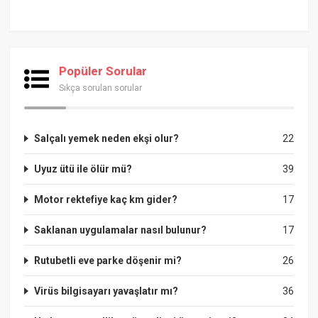
Popüler Sorular
Sıkça sorulan sorular
Salçalı yemek neden ekşi olur?
22
Uyuz ütü ile ölür mü?
39
Motor rektefiye kaç km gider?
17
Saklanan uygulamalar nasıl bulunur?
17
Rutubetli eve parke döşenir mi?
26
Virüs bilgisayarı yavaşlatır mı?
36