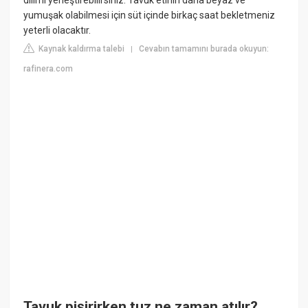
yumuşak olabilmesi için süt içinde birkaç saat bekletmeniz
yeterli olacaktır.
Kaynak kaldırma talebi
Cevabın tamamını burada okuyun:
|
rafinera.com
Tavuk pişirirken tuz ne zaman atılır?