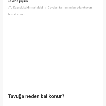
şekilde pişirin.
Kaynak kaldırma talebi
Cevabın tamamını burada okuyun:
|
lezzet.com.tr
Tavuğa neden bal konur?