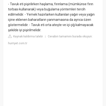
- Tavuk eti pişirilirken haşlama, fırınlama (mümkünse fırın
torbası kullanarak) veya buğulama yöntemleri tercih
edilmelidir. - Yemek hazırlarken kullanılan yağın veya yağın
içine eklenen baharatların yanmamasına da ayrıca özen
göstermelidir. - Tavuk eti orta ateşte ve içi çiğ kalmayacak
şekilde iyi pişirilmelidir.
Kaynak kaldırma talebi
Cevabın tamamını burada okuyun:
|
hurriyet.com.tr