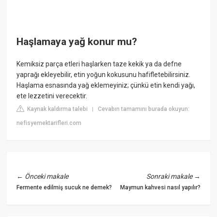
Haşlamaya yağ konur mu?
Kemiksiz parça etleri haşlarken taze kekik ya da defne
yaprağı ekleyebilir, etin yoğun kokusunu hafifletebilirsiniz.
Haşlama esnasında yağ eklemeyiniz; çünkü etin kendi yağı,
ete lezzetini verecektir.
Kaynak kaldırma talebi
Cevabın tamamını burada okuyun:
|
nefisyemektarifleri.com
←
Önceki makale
Sonraki makale
→
Fermente edilmiş sucuk ne demek?
Maymun kahvesi nasıl yapılır?