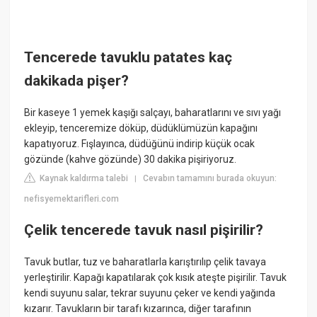
Tencerede tavuklu patates kaç
dakikada pişer?
Bir kaseye 1 yemek kaşığı salçayı, baharatlarını ve sıvı yağı
ekleyip, tenceremize döküp, düdüklümüzün kapağını
kapatıyoruz. Fışlayınca, düdüğünü indirip küçük ocak
gözünde (kahve gözünde) 30 dakika pişiriyoruz.
Kaynak kaldırma talebi
Cevabın tamamını burada okuyun:
|
nefisyemektarifleri.com
Çelik tencerede tavuk nasıl pişirilir?
Tavuk butlar, tuz ve baharatlarla karıştırılıp çelik tavaya
yerleştirilir. Kapağı kapatılarak çok kısık ateşte pişirilir. Tavuk
kendi suyunu salar, tekrar suyunu çeker ve kendi yağında
kızarır. Tavukların bir tarafı kızarınca, diğer tarafının