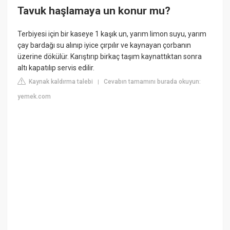
Tavuk haşlamaya un konur mu?
Terbiyesi için bir kaseye 1 kaşık un, yarım limon suyu, yarım
çay bardağı su alınıp iyice çırpılır ve kaynayan çorbanın
üzerine dökülür. Karıştırıp birkaç taşım kaynattıktan sonra
altı kapatılıp servis edilir.
Kaynak kaldırma talebi
Cevabın tamamını burada okuyun:
|
yemek.com