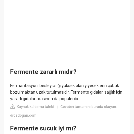
Fermente zararlı mıdır?
Fermantasyon, besleyiciliği yüksek olan yiyeceklerin çabuk
bozulmaktan uzak tutulmasıdır. Fermente gıdalar, sağlık için
yararlı gıdalar arasında da popülerdir.
Kaynak kaldırma talebi
Cevabın tamamını burada okuyun:
|
drozdogan.com
Fermente sucuk iyi mı?