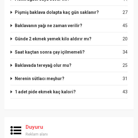
Pişmiş baklava dolapta kaç gün saklanır?
27
Baklavanın yağı ne zaman verilir?
45
Günde 2 ekmek yemek kilo aldırır mı?
20
Saat kaçtan sonra çay içilmemeli?
34
Baklavada tereyağ olur mu?
25
Nerenin sütlacı meşhur?
31
1 adet pide ekmek kaç kalori?
43
Duyuru
Reklam alanı