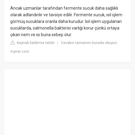
Ancak uzmanlar tarafından fermente sucuk daha sağlıklı
olarak adlandırılır ve tavsiye edilir. Fermente sucuk, ısıl işlem
görmüş sucuklara oranla daha kurudur. Isıl işlem uygulanan
sucuklarda, salmonella bakterisi varlığı korur çünkü ortaya
çıkan nem ve ısı buna sebep olur.
Kaynak kaldırma talebi
Cevabın tamamını burada okuyun:
|
mynet.com