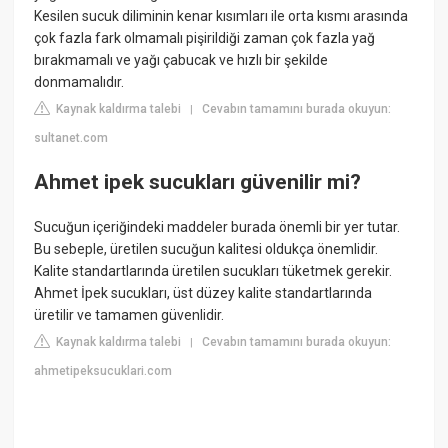
Kesilen sucuk diliminin kenar kısımları ile orta kısmı arasında
çok fazla fark olmamalı pişirildiği zaman çok fazla yağ
bırakmamalı ve yağı çabucak ve hızlı bir şekilde
donmamalıdır.
Kaynak kaldırma talebi
Cevabın tamamını burada okuyun:
|
sultanet.com
Ahmet ipek sucukları güvenilir mi?
Sucuğun içeriğindeki maddeler burada önemli bir yer tutar.
Bu sebeple, üretilen sucuğun kalitesi oldukça önemlidir.
Kalite standartlarında üretilen sucukları tüketmek gerekir.
Ahmet İpek sucukları, üst düzey kalite standartlarında
üretilir ve tamamen güvenlidir.
Kaynak kaldırma talebi
Cevabın tamamını burada okuyun:
|
ahmetipeksucuklari.com