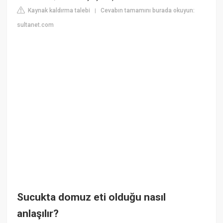
Kaynak kaldırma talebi
Cevabın tamamını burada okuyun:
|
sultanet.com
Sucukta domuz eti olduğu nasıl
anlaşılır?