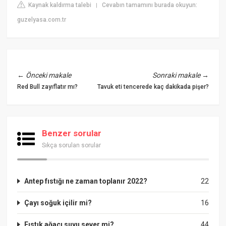
Kaynak kaldırma talebi
Cevabın tamamını burada okuyun:
|
guzelyasa.com.tr
←
Önceki makale
Sonraki makale
→
Red Bull zayıflatır mı?
Tavuk eti tencerede kaç dakikada pişer?
Benzer sorular
Sıkça sorulan sorular
Antep fıstığı ne zaman toplanır 2022?
22
Çayı soğuk içilir mi?
16
Fıstık ağacı suyu sever mi?
44