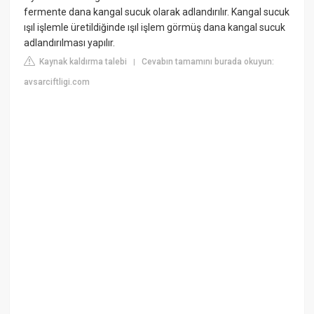
fermente dana kangal sucuk olarak adlandırılır. Kangal sucuk
ışıl işlemle üretildiğinde ışıl işlem görmüş dana kangal sucuk
adlandırılması yapılır.
Kaynak kaldırma talebi
Cevabın tamamını burada okuyun:
|
avsarciftligi.com