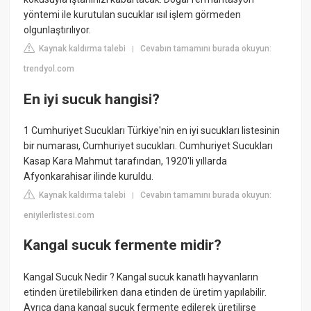
yöntemi ile kurutulan sucuklar ısıl işlem görmeden
olgunlaştırılıyor.
Kaynak kaldırma talebi
Cevabın tamamını burada okuyun:
|
trendyol.com
En iyi sucuk hangisi?
1 Cumhuriyet Sucukları Türkiye'nin en iyi sucukları listesinin
bir numarası, Cumhuriyet sucukları. Cumhuriyet Sucukları
Kasap Kara Mahmut tarafından, 1920'li yıllarda
Afyonkarahisar ilinde kuruldu.
Kaynak kaldırma talebi
Cevabın tamamını burada okuyun:
|
eniyilerlistesi.com
Kangal sucuk fermente midir?
Kangal Sucuk Nedir ? Kangal sucuk kanatlı hayvanların
etinden üretilebilirken dana etinden de üretim yapılabilir.
Ayrıca dana kangal sucuk fermente edilerek üretilirse