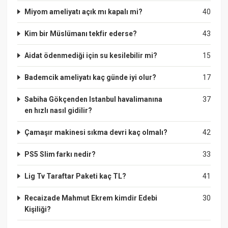
Miyom ameliyatı açık mı kapalı mi?
40
Kim bir Müslümanı tekfir ederse?
43
Aidat ödenmediği için su kesilebilir mi?
15
Bademcik ameliyatı kaç günde iyi olur?
17
Sabiha Gökçenden Istanbul havalimanına
37
en hızlı nasıl gidilir?
Çamaşır makinesi sıkma devri kaç olmalı?
42
PS5 Slim farkı nedir?
33
Lig Tv Taraftar Paketi kaç TL?
41
Recaizade Mahmut Ekrem kimdir Edebi
30
Kişiliği?