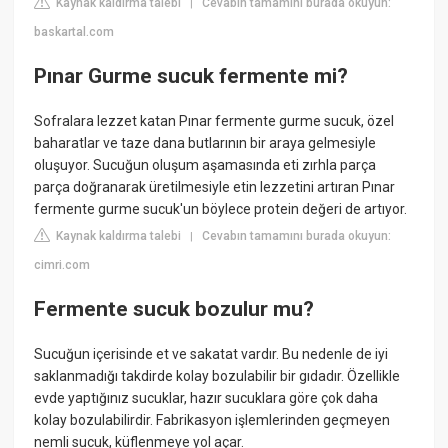
Kaynak kaldırma talebi
Cevabın tamamını burada okuyun:
|
baskartal.com
Pınar Gurme sucuk fermente mi?
Sofralara lezzet katan Pınar fermente gurme sucuk, özel
baharatlar ve taze dana butlarının bir araya gelmesiyle
oluşuyor. Sucuğun oluşum aşamasında eti zırhla parça
parça doğranarak üretilmesiyle etin lezzetini artıran Pınar
fermente gurme sucuk'un böylece protein değeri de artıyor.
Kaynak kaldırma talebi
Cevabın tamamını burada okuyun:
|
cimri.com
Fermente sucuk bozulur mu?
Sucuğun içerisinde et ve sakatat vardır. Bu nedenle de iyi
saklanmadığı takdirde kolay bozulabilir bir gıdadır. Özellikle
evde yaptığınız sucuklar, hazır sucuklara göre çok daha
kolay bozulabilirdir. Fabrikasyon işlemlerinden geçmeyen
nemli sucuk, küflenmeye yol açar.