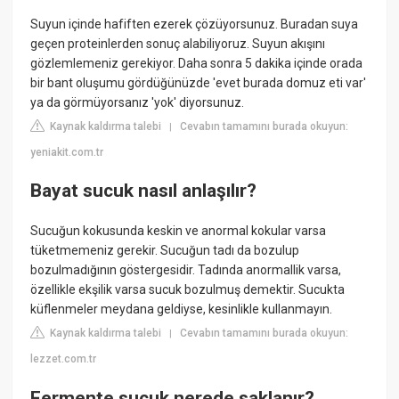
Suyun içinde hafiften ezerek çözüyorsunuz. Buradan suya
geçen proteinlerden sonuç alabiliyoruz. Suyun akışını
gözlemlemeniz gerekiyor. Daha sonra 5 dakika içinde orada
bir bant oluşumu gördüğünüzde 'evet burada domuz eti var'
ya da görmüyorsanız 'yok' diyorsunuz.
Kaynak kaldırma talebi
Cevabın tamamını burada okuyun:
|
yeniakit.com.tr
Bayat sucuk nasıl anlaşılır?
Sucuğun kokusunda keskin ve anormal kokular varsa
tüketmemeniz gerekir. Sucuğun tadı da bozulup
bozulmadığının göstergesidir. Tadında anormallik varsa,
özellikle ekşilik varsa sucuk bozulmuş demektir. Sucukta
küflenmeler meydana geldiyse, kesinlikle kullanmayın.
Kaynak kaldırma talebi
Cevabın tamamını burada okuyun:
|
lezzet.com.tr
Fermente sucuk nerede saklanır?