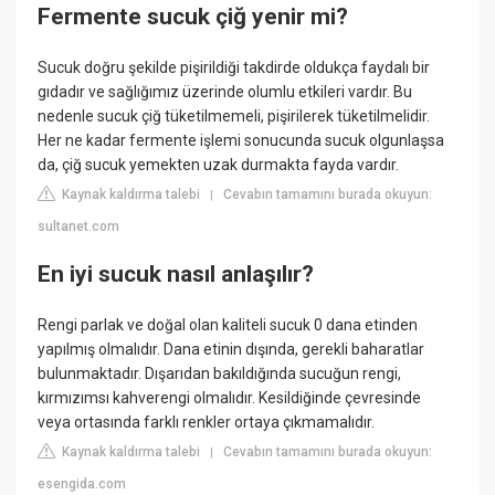
Fermente sucuk çiğ yenir mi?
Sucuk doğru şekilde pişirildiği takdirde oldukça faydalı bir
gıdadır ve sağlığımız üzerinde olumlu etkileri vardır. Bu
nedenle sucuk çiğ tüketilmemeli, pişirilerek tüketilmelidir.
Her ne kadar fermente işlemi sonucunda sucuk olgunlaşsa
da, çiğ sucuk yemekten uzak durmakta fayda vardır.
Kaynak kaldırma talebi
Cevabın tamamını burada okuyun:
|
sultanet.com
En iyi sucuk nasıl anlaşılır?
Rengi parlak ve doğal olan kaliteli sucuk 0 dana etinden
yapılmış olmalıdır. Dana etinin dışında, gerekli baharatlar
bulunmaktadır. Dışarıdan bakıldığında sucuğun rengi,
kırmızımsı kahverengi olmalıdır. Kesildiğinde çevresinde
veya ortasında farklı renkler ortaya çıkmamalıdır.
Kaynak kaldırma talebi
Cevabın tamamını burada okuyun:
|
esengida.com