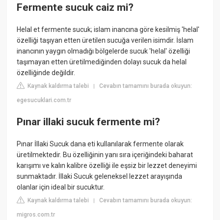
Fermente sucuk caiz mi?
Helal et fermente sucuk; islam inancına göre kesilmiş 'helal'
özelliği taşıyan etten üretilen sucuğa verilen isimdir. İslam
inancının yaygın olmadığı bölgelerde sucuk 'helal' özelliği
taşımayan etten üretilmediğinden dolayı sucuk da helal
özelliğinde değildir.
Kaynak kaldırma talebi
Cevabın tamamını burada okuyun:
|
egesucuklari.com.tr
Pınar illaki sucuk fermente mi?
Pınar İllaki Sucuk dana eti kullanılarak fermente olarak
üretilmektedir. Bu özelliğinin yanı sıra içeriğindeki baharat
karışımı ve kalın kalibre özelliği ile eşsiz bir lezzet deneyimi
sunmaktadır. İllaki Sucuk geleneksel lezzet arayışında
olanlar için ideal bir sucuktur.
Kaynak kaldırma talebi
Cevabın tamamını burada okuyun:
|
migros.com.tr