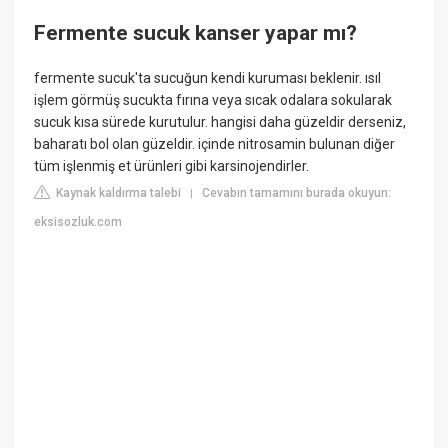
Fermente sucuk kanser yapar mı?
fermente sucuk'ta sucuğun kendi kuruması beklenir. ısıl
işlem görmüş sucukta fırına veya sıcak odalara sokularak
sucuk kısa sürede kurutulur. hangisi daha güzeldir derseniz,
baharatı bol olan güzeldir. içinde nitrosamin bulunan diğer
tüm işlenmiş et ürünleri gibi karsinojendirler.
Kaynak kaldırma talebi
Cevabın tamamını burada okuyun:
|
eksisozluk.com