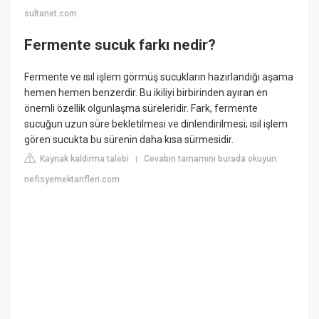
sultanet.com
Fermente sucuk farkı nedir?
Fermente ve ısıl işlem görmüş sucukların hazırlandığı aşama
hemen hemen benzerdir. Bu ikiliyi birbirinden ayıran en
önemli özellik olgunlaşma süreleridir. Fark, fermente
sucuğun uzun süre bekletilmesi ve dinlendirilmesi; ısıl işlem
gören sucukta bu sürenin daha kısa sürmesidir.
Kaynak kaldırma talebi
Cevabın tamamını burada okuyun:
|
nefisyemektarifleri.com