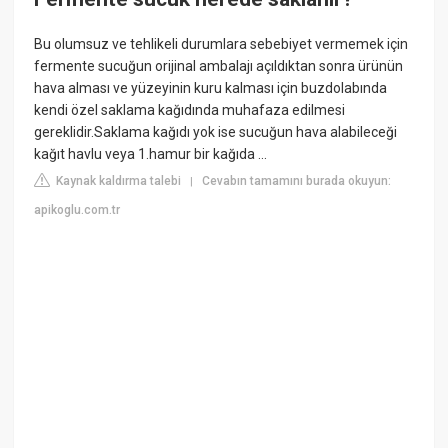
Bu olumsuz ve tehlikeli durumlara sebebiyet vermemek için
fermente sucuğun orijinal ambalajı açıldıktan sonra ürünün
hava alması ve yüzeyinin kuru kalması için buzdolabında
kendi özel saklama kağıdında muhafaza edilmesi
gereklidir.Saklama kağıdı yok ise sucuğun hava alabileceği
kağıt havlu veya 1.hamur bir kağıda ...
Kaynak kaldırma talebi
Cevabın tamamını burada okuyun:
|
apikoglu.com.tr