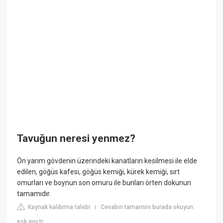
Tavuğun neresi yenmez?
Ön yarım gövdenin üzerindeki kanatların kesilmesi ile elde
edilen, göğüs kafesi, göğüs kemiği, kürek kemiği, sırt
omurları ve boynun son omuru ile bunları örten dokunun
tamamıdır.
Kaynak kaldırma talebi
Cevabın tamamını burada okuyun:
|
esk.gov.tr