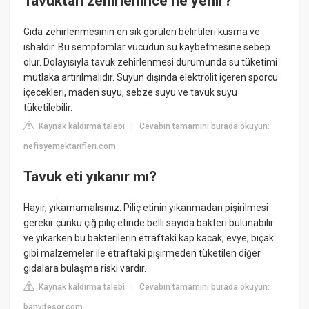
Tavuktan zehirlenince ne yenir?
Gıda zehirlenmesinin en sık görülen belirtileri kusma ve
ishaldir. Bu semptomlar vücudun su kaybetmesine sebep
olur. Dolayısıyla tavuk zehirlenmesi durumunda su tüketimi
mutlaka artırılmalıdır. Suyun dışında elektrolit içeren sporcu
içecekleri, maden suyu, sebze suyu ve tavuk suyu
tüketilebilir.
Kaynak kaldırma talebi
Cevabın tamamını burada okuyun:
|
nefisyemektarifleri.com
Tavuk eti yıkanır mı?
Hayır, yıkamamalısınız. Piliç etinin yıkanmadan pişirilmesi
gerekir çünkü çiğ piliç etinde belli sayıda bakteri bulunabilir
ve yıkarken bu bakterilerin etraftaki kap kacak, evye, bıçak
gibi malzemeler ile etraftaki pişirmeden tüketilen diğer
gıdalara bulaşma riski vardır.
Kaynak kaldırma talebi
Cevabın tamamını burada okuyun:
|
banvitesor.com