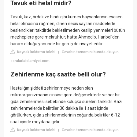
Tavuk eti helal midir?
Tavuk, kaz, ördek ve hindi gibi kümes hayvanlarının esasen
helal olmasına rağmen, dinen necis sayılan maddelerle
beslendikleri takdirde bekletilmeden kesilip yenmeleri bütün
mezheplere göre mekruhtur; hatta Ahmed b. Hanbel'den
haram olduğu yönünde bir görüş de rivayet edilir.
Kaynak kaldırma talebi
Cevabın tamamını burada okuyun:
|
sorularlaislamiyet.com
Zehirlenme kaç saatte belli olur?
Hastalığın şiddeti zehirlenmeye neden olan
mikroorganizmanın cinsine göre değişmektedir ve her bir
gıda zehirlenmesi sebebinde kuluçka süreleri farklıdır. Bazı
zehirlenmelerde belirtiler 30 dakika ile 1 saat içinde
görülürken, gıda zehirlenmelerinin çoğunda belirtiler 6-12
saat içinde meydana gelir.
Kaynak kaldırma talebi
Cevabın tamamını burada okuyun:
|