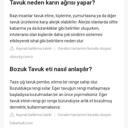
Tavuk neden karın ağrısı yapar?
Bazı insanlar tavuk etine, tüylerine, yumurtasına ya da diğer
tavuk ürünlerine karşı alerjik olabilirler. Alerjisi olanlarda ciltte
kabarma ya da kızarıklıklar gibi belirtiler oluşurken,
intoleransı olan kişilerde daha çok sindirim sistemini
etkileyerek ishal gibi belirtilere neden olur.
Kaynak kaldırma talebi
Cevabın tamamını burada okuyun:
|
slimcity.com.tr
Bozuk Tavuk eti nasıl anlaşılır?
Taze çiğ tavuk pembe, etimsi bir renge sahip olur.
Bozuldukça rengi solar. Eğer tavuğun rengi matlaşmaya
başladıysa bozulmadan bir an önce pişirmelisiniz. Eğer
tavuk etinin rengi gri renge büründüyse artık et bozulmuş
demektir, kullanmamalısınız.
Kaynak kaldırma talebi
Cevabın tamamını burada okuyun:
|
haberturk.com