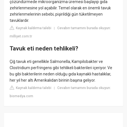
çözündürmede mikroorganizma üremesi başlayıp gıda
zehirlenmesine yol açabilir. Temel olarak en önemli tavuk
zehirlenmelerinin sebebi; pişirildiği gün tüketilmeyen
tavuklardır.
Kaynak kaldırma talebi
Cevabın tamamını burada okuyun:
|
milliyet.com.tr
Tavuk eti neden tehlikeli?
Çiğ tavuk eti genellikle Salmonella, Kampilobakter ve
Clostridium perfringens gibi tehlikeli bakterileri içeriyor. Ve
bu gibi bakterilerin neden olduğu gıda kaynaklı hastalıklar,
her yıl her altı Amerikalıdan birinin başına geliyor.
Kaynak kaldırma talebi
Cevabın tamamını burada okuyun:
|
biomedya.com