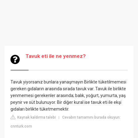
Tavuk eti ile ne yenmez?
Tavuk yiyorsanız bunlara yanaşmayın Birlikte tüketilmemesi
gereken gıdaların arasında sırada tavuk var. Tavuk ile birlikte
yenmemesi gerekenler arasında; balık, yoğurt, yumurta, yaş
peynir ve süt bulunuyor. Bir diğer kural ise tavuk eti ile ekşi
gıdaları birlikte tüketmemektir.
Kaynak kaldırma talebi
Cevabın tamamını burada okuyun:
|
cnnturk.com