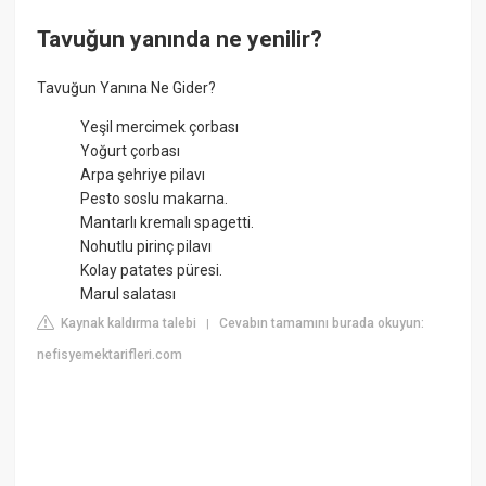
Tavuğun yanında ne yenilir?
Tavuğun Yanına Ne Gider?
Yeşil mercimek çorbası
Yoğurt çorbası
Arpa şehriye pilavı
Pesto soslu makarna.
Mantarlı kremalı spagetti.
Nohutlu pirinç pilavı
Kolay patates püresi.
Marul salatası
Kaynak kaldırma talebi
Cevabın tamamını burada okuyun:
|
nefisyemektarifleri.com