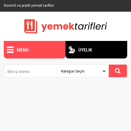
Resimli ve pratik yemek tarifleri
MENU
ÜYELİK