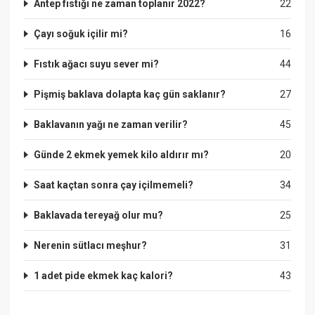
Antep fıstığı ne zaman toplanır 2022?
22
Çayı soğuk içilir mi?
16
Fıstık ağacı suyu sever mi?
44
Pişmiş baklava dolapta kaç gün saklanır?
27
Baklavanın yağı ne zaman verilir?
45
Günde 2 ekmek yemek kilo aldırır mı?
20
Saat kaçtan sonra çay içilmemeli?
34
Baklavada tereyağ olur mu?
25
Nerenin sütlacı meşhur?
31
1 adet pide ekmek kaç kalori?
43