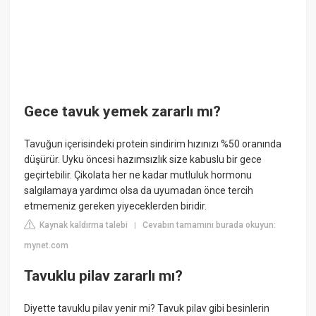
Gece tavuk yemek zararlı mı?
Tavuğun içerisindeki protein sindirim hızınızı %50 oranında
düşürür. Uyku öncesi hazımsızlık size kabuslu bir gece
geçirtebilir. Çikolata her ne kadar mutluluk hormonu
salgılamaya yardımcı olsa da uyumadan önce tercih
etmemeniz gereken yiyeceklerden biridir.
Kaynak kaldırma talebi
Cevabın tamamını burada okuyun:
|
mynet.com
Tavuklu pilav zararlı mı?
Diyette tavuklu pilav yenir mi? Tavuk pilav gibi besinlerin