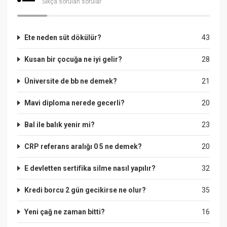
Sıkça sorulan sorular
Ete neden süt dökülür?
43
Kusan bir çocuğa ne iyi gelir?
28
Üniversite de bb ne demek?
21
Mavi diploma nerede gecerli?
20
Bal ile balık yenir mi?
23
CRP referans aralığı 0 5 ne demek?
20
E devletten sertifika silme nasıl yapılır?
32
Kredi borcu 2 gün gecikirse ne olur?
35
Yeni çağ ne zaman bitti?
16