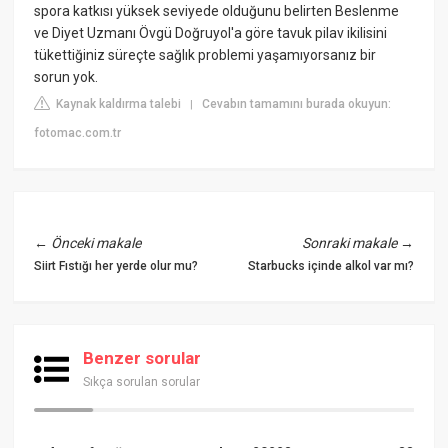
spora katkısı yüksek seviyede olduğunu belirten Beslenme
ve Diyet Uzmanı Övgü Doğruyol'a göre tavuk pilav ikilisini
tükettiğiniz süreçte sağlık problemi yaşamıyorsanız bir
sorun yok.
Kaynak kaldırma talebi
Cevabın tamamını burada okuyun:
|
fotomac.com.tr
←
Önceki makale
Sonraki makale
→
Siirt Fıstığı her yerde olur mu?
Starbucks içinde alkol var mı?
Benzer sorular
Sıkça sorulan sorular