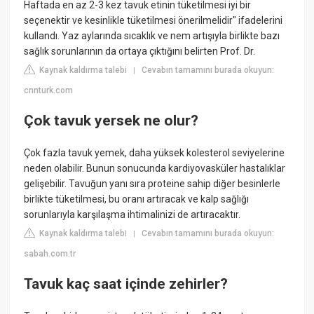
Haftada en az 2-3 kez tavuk etinin tüketilmesi iyi bir
seçenektir ve kesinlikle tüketilmesi önerilmelidir" ifadelerini
kullandı. Yaz aylarında sıcaklık ve nem artışıyla birlikte bazı
sağlık sorunlarının da ortaya çıktığını belirten Prof. Dr.
Kaynak kaldırma talebi
Cevabın tamamını burada okuyun:
|
cnnturk.com
Çok tavuk yersek ne olur?
Çok fazla tavuk yemek, daha yüksek kolesterol seviyelerine
neden olabilir. Bunun sonucunda kardiyovasküler hastalıklar
gelişebilir. Tavuğun yanı sıra proteine sahip diğer besinlerle
birlikte tüketilmesi, bu oranı artıracak ve kalp sağlığı
sorunlarıyla karşılaşma ihtimalinizi de artıracaktır.
Kaynak kaldırma talebi
Cevabın tamamını burada okuyun:
|
sabah.com.tr
Tavuk kaç saat içinde zehirler?