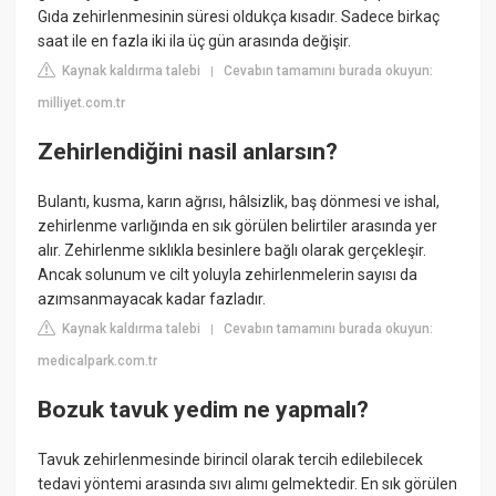
Gıda zehirlenmesinin süresi oldukça kısadır. Sadece birkaç
saat ile en fazla iki ila üç gün arasında değişir.
Kaynak kaldırma talebi
Cevabın tamamını burada okuyun:
|
milliyet.com.tr
Zehirlendiğini nasil anlarsın?
Bulantı, kusma, karın ağrısı, hâlsizlik, baş dönmesi ve ishal,
zehirlenme varlığında en sık görülen belirtiler arasında yer
alır. Zehirlenme sıklıkla besinlere bağlı olarak gerçekleşir.
Ancak solunum ve cilt yoluyla zehirlenmelerin sayısı da
azımsanmayacak kadar fazladır.
Kaynak kaldırma talebi
Cevabın tamamını burada okuyun:
|
medicalpark.com.tr
Bozuk tavuk yedim ne yapmalı?
Tavuk zehirlenmesinde birincil olarak tercih edilebilecek
tedavi yöntemi arasında sıvı alımı gelmektedir. En sık görülen