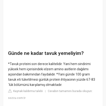
Günde ne kadar tavuk yemeliyim?
*Tavuk proteini son derece kalitelidir. Yani hem sindirimi
yüksek hem içerisindeki elzem amino asitlerin dağılımı
açısından bakımından faydalıdır. *Yani günde 100 gram
tavuk eti tüketilmesi günlük protein ihtiyacının yüzde 67-83
´lük bölümünü karşılamış olmaktadır.
Kaynak kaldırma talebi
Cevabın tamamını burada okuyun:
|
sozcu.com.tr