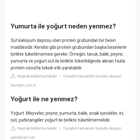
Yumurta ile yoğurt neden yenmez?
Süt kalsiyum deposu olan protein grubundan bir besin
maddesidir. Kendisi gibi protein grubundan başka besinlerle
birlikte tüketilmemesi gerekir. Örneğin; tavuk, balık, peynir,
yumurta ve yoğurt süt ile birlikte tüketildiğinde alınan fazla
protein vücutta toksik etki yaratabilir.
Kaynak kaldırma talebi
Cevabın tamamını burada okuyun:
|
hurriyet.com.tr
Yoğurt ile ne yenmez?
Yoğurt. Meyveler, peynir, yumurta, balık, sıcak içecekler, et,
süt, patlıcangiller yoğurt ile birlikte tüketilmemelidir.
Kaynak kaldırma talebi
Cevabın tamamını burada okuyun:
|
azinlikca1.net