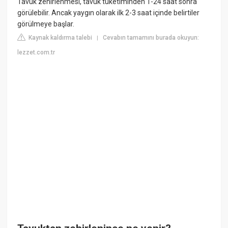
Tavuk zehirlenmesi, tavuk tüketiminden 1-24 saat sonra
görülebilir. Ancak yaygın olarak ilk 2-3 saat içinde belirtiler
görülmeye başlar.
Kaynak kaldırma talebi
Cevabın tamamını burada okuyun:
|
lezzet.com.tr