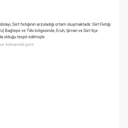
layı, Siirt fıstığının arzuladığı ortam oluşmaktadır. Siirt Fıstığı
 Bağtepe ve Tillo bölgesinde, Eruh, Şirvan ve Siirt İlçe
 olduğu tespit edilmiştir.
: kulturportali.gov.tr