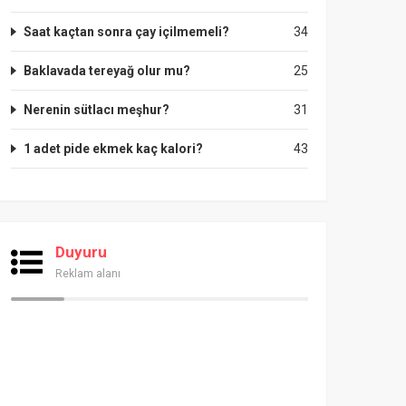
Saat kaçtan sonra çay içilmemeli?
34
Baklavada tereyağ olur mu?
25
Nerenin sütlacı meşhur?
31
1 adet pide ekmek kaç kalori?
43
Duyuru
Reklam alanı