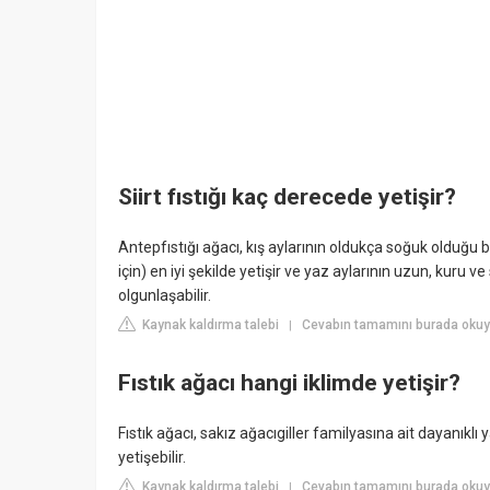
Siirt fıstığı kaç derecede yetişir?
Antepfıstığı ağacı, kış aylarının oldukça soğuk olduğ
için) en iyi şekilde yetişir ve yaz aylarının uzun, kuru v
olgunlaşabilir.
Kaynak kaldırma talebi
Cevabın tamamını burada okuy
|
Fıstık ağacı hangi iklimde yetişir?
Fıstık ağacı, sakız ağacıgiller familyasına ait dayanıklı 
yetişebilir.
Kaynak kaldırma talebi
Cevabın tamamını burada okuy
|