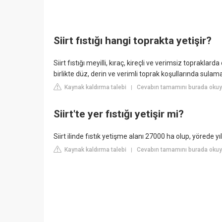
Siirt fıstığı hangi toprakta yetişir?
Siirt fıstığı meyilli, kıraç, kireçli ve verimsiz topraklar
birlikte düz, derin ve verimli toprak koşullarında sulamay
Kaynak kaldırma talebi
Cevabın tamamını burada okuyun
|
Siirt'te yer fıstığı yetişir mi?
Siirt ilinde fıstık yetişme alanı 27000 ha olup, yörede yı
Kaynak kaldırma talebi
Cevabın tamamını burada okuyu
|