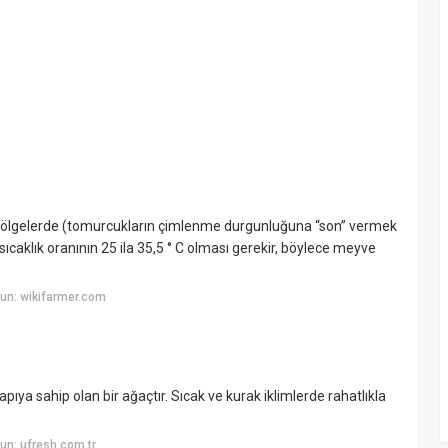
u bölgelerde (tomurcukların çimlenme durgunluğuna “son” vermek
e sıcaklık oranının 25 ila 35,5 ° C olması gerekir, böylece meyve
un: wikifarmer.com
yapıya sahip olan bir ağaçtır. Sıcak ve kurak iklimlerde rahatlıkla
un: ufresh.com.tr