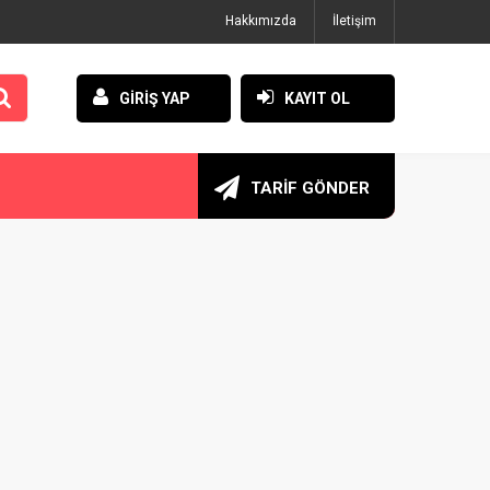
Hakkımızda
İletişim
GİRİŞ YAP
KAYIT OL
TARİF GÖNDER