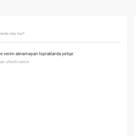
r yerde olur mu?
li ve verim alınamayan topraklarda yetişir.
un: ufresh.com.tr