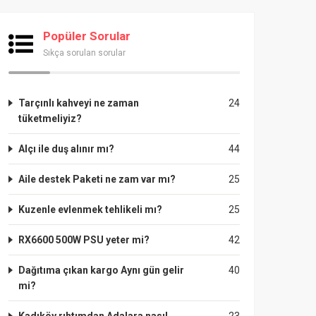
Popüler Sorular
Sıkça sorulan sorular
Tarçınlı kahveyi ne zaman
24
tüketmeliyiz?
Alçı ile duş alınır mı?
44
Aile destek Paketi ne zam var mı?
25
Kuzenle evlenmek tehlikeli mı?
25
RX6600 500W PSU yeter mi?
42
Dağıtıma çıkan kargo Aynı gün gelir
40
mi?