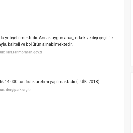
da da yetişebilmektedir. Ancak uygun anaç, erkek ve dişi çeşit ile
la, kaliteli ve bol ürün alınabilmektedir.
: siirt.tarimorman.gov.tr
llık 14 000 ton fıstık üretimi yapılmaktadır (TUİK, 2018).
n: dergipark.org.tr