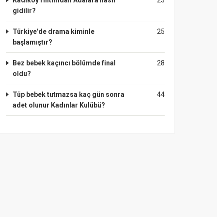
Kadıköy rıhtımdan Adalara nasıl
23
gidilir?
Türkiye'de drama kiminle
25
başlamıştır?
Bez bebek kaçıncı bölümde final
28
oldu?
Tüp bebek tutmazsa kaç gün sonra
44
adet olunur Kadınlar Kulübü?