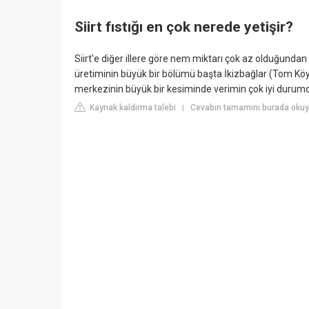
Siirt fıstığı en çok nerede yetişir?
Siirt'e diğer illere göre nem miktarı çok az olduğundan do
üretiminin büyük bir bölümü başta İkizbağlar (Tom Köyü)
merkezinin büyük bir kesiminde verimin çok iyi durumda
Kaynak kaldırma talebi
Cevabın tamamını burada okuyun
|