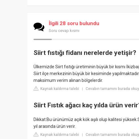
İlgili 28 soru bulundu
Soru cevap kısmı
Siirt fıstığı fidanı nerelerde yetişir?
Ülkemizde Siirt fıstığı üretiminin büyük bir kısmı İkizb
Siirt ilçe merkezinin büyük bir kesiminde yapılmaktadır. B
maksimum verim alınan bölgelerdir.
Kaynak kaldırma talebi
Cevabın tamamını burada okuy
|
Siirt Fıstık ağacı kaç yılda ürün verir
Dikkat:Bu ürünümüz açık kök aşılı olup kalitesi yüksek Sİ
yıl arasında ürün verir.
Kaynak kaldırma talebi
Cevabın tamamını burada okuyu
|