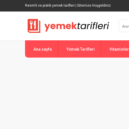
Resimli ve pratik yemek tarifleri | Sitemize Hoşgeldiniz
Ana sayfa
Yemek Tarifleri
Vitaminler