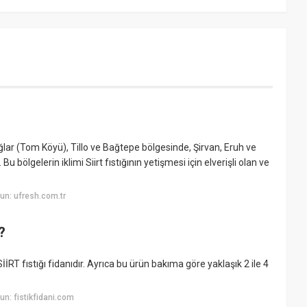
ağlar (Tom Köyü), Tillo ve Bağtepe bölgesinde, Şirvan, Eruh ve
u bölgelerin iklimi Siirt fıstığının yetişmesi için elverişli olan ve
un: ufresh.com.tr
?
İRT fıstığı fidanıdır. Ayrıca bu ürün bakıma göre yaklaşık 2 ile 4
n: fistikfidani.com