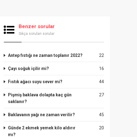
Benzer sorular
Sıkça sorulan sorular
Antep fıstığı ne zaman toplanır 2022?
22
Çayı soğuk içilir mi?
16
Fıstık ağacı suyu sever mi?
44
Pişmiş baklava dolapta kaç gün
27
saklanır?
Baklavanın yağı ne zaman verilir?
45
Günde 2 ekmek yemek kilo aldırır
20
mı?