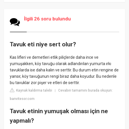
İlgili 26 soru bulundu
Tavuk eti niye sert olur?
Kas lifleri ve demetleri etlik piliçlerde daha ince ve
yumuşakken, köy tavuğu olarak adlandırılan yumurta ırkı
tavuklarda ise daha kalın ve serttir. Bu durum etin rengine de
yansır, köy tavuğunun rengi biraz daha koyudur. Bu nedenle
bu tavuklar zor pişer ve etleri de serttir.
Kaynak kaldırma talebi
Cevabın tamamını burada okuyun:
|
banvitesor.com
Tavuk etinin yumuşak olması için ne
yapmalı?