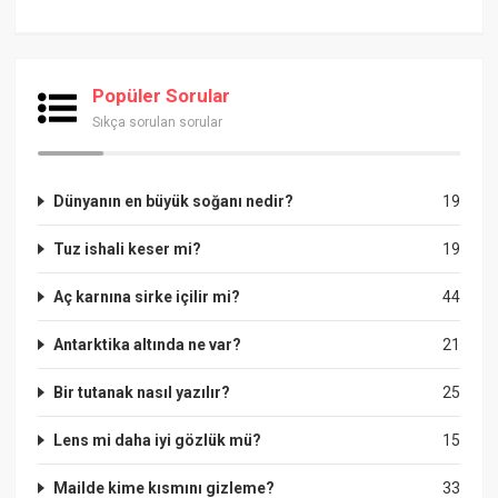
Popüler Sorular
Sıkça sorulan sorular
Dünyanın en büyük soğanı nedir?
19
Tuz ishali keser mi?
19
Aç karnına sirke içilir mi?
44
Antarktika altında ne var?
21
Bir tutanak nasıl yazılır?
25
Lens mi daha iyi gözlük mü?
15
Mailde kime kısmını gizleme?
33