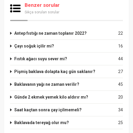
Benzer sorular
Sıkça sorulan sorular
Antep fıstığı ne zaman toplanır 2022?
22
Çayı soğuk içilir mi?
16
Fıstık ağacı suyu sever mi?
44
Pişmiş baklava dolapta kaç gün saklanır?
27
Baklavanın yağı ne zaman verilir?
45
Günde 2 ekmek yemek kilo aldırır mı?
20
Saat kaçtan sonra çay içilmemeli?
34
Baklavada tereyağ olur mu?
25