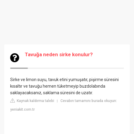
Tavuğa neden sirke konulur?
Sirke ve limon suyu, tavuk etini yumuşatır, pişirme süresini
kısaltır ve tavuğu hemen tüketmeyip buzdolabında
saklayacaksanız, saklama süresini de uzatır.
Kaynak kaldırma talebi
Cevabın tamamını burada okuyun:
|
yeniakit.com.tr