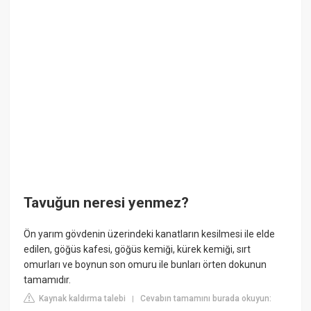
Tavuğun neresi yenmez?
Ön yarım gövdenin üzerindeki kanatların kesilmesi ile elde
edilen, göğüs kafesi, göğüs kemiği, kürek kemiği, sırt
omurları ve boynun son omuru ile bunları örten dokunun
tamamıdır.
Kaynak kaldırma talebi
Cevabın tamamını burada okuyun:
|