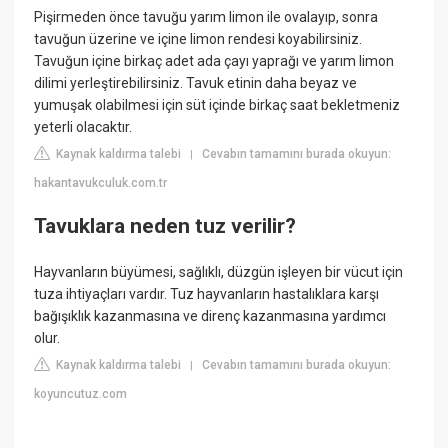
Pişirmeden önce tavuğu yarım limon ile ovalayıp, sonra
tavuğun üzerine ve içine limon rendesi koyabilirsiniz.
Tavuğun içine birkaç adet ada çayı yaprağı ve yarım limon
dilimi yerleştirebilirsiniz. Tavuk etinin daha beyaz ve
yumuşak olabilmesi için süt içinde birkaç saat bekletmeniz
yeterli olacaktır.
Kaynak kaldırma talebi
Cevabın tamamını burada okuyun:
|
hakantavukculuk.com.tr
Tavuklara neden tuz verilir?
Hayvanların büyümesi, sağlıklı, düzgün işleyen bir vücut için
tuza ihtiyaçları vardır. Tuz hayvanların hastalıklara karşı
bağışıklık kazanmasına ve direnç kazanmasına yardımcı
olur.
Kaynak kaldırma talebi
Cevabın tamamını burada okuyun:
|
koyuncutuz.com