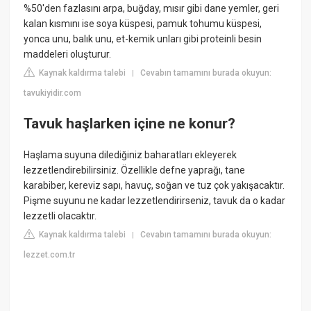
%50'den fazlasını arpa, buğday, mısır gibi dane yemler, geri
kalan kısmını ise soya küspesi, pamuk tohumu küspesi,
yonca unu, balık unu, et-kemik unları gibi proteinli besin
maddeleri oluşturur.
Kaynak kaldırma talebi
Cevabın tamamını burada okuyun:
|
tavukiyidir.com
Tavuk haşlarken içine ne konur?
Haşlama suyuna dilediğiniz baharatları ekleyerek
lezzetlendirebilirsiniz. Özellikle defne yaprağı, tane
karabiber, kereviz sapı, havuç, soğan ve tuz çok yakışacaktır.
Pişme suyunu ne kadar lezzetlendirirseniz, tavuk da o kadar
lezzetli olacaktır.
Kaynak kaldırma talebi
Cevabın tamamını burada okuyun:
|
lezzet.com.tr