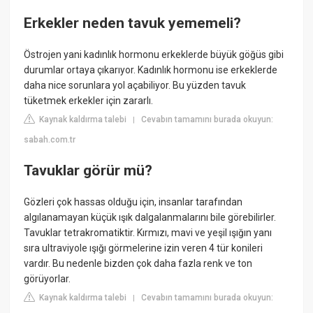
Erkekler neden tavuk yememeli?
Östrojen yani kadınlık hormonu erkeklerde büyük göğüs gibi
durumlar ortaya çıkarıyor. Kadınlık hormonu ise erkeklerde
daha nice sorunlara yol açabiliyor. Bu yüzden tavuk
tüketmek erkekler için zararlı.
Kaynak kaldırma talebi
Cevabın tamamını burada okuyun:
|
sabah.com.tr
Tavuklar görür mü?
Gözleri çok hassas olduğu için, insanlar tarafından
algılanamayan küçük ışık dalgalanmalarını bile görebilirler.
Tavuklar tetrakromatiktir. Kırmızı, mavi ve yeşil ışığın yanı
sıra ultraviyole ışığı görmelerine izin veren 4 tür konileri
vardır. Bu nedenle bizden çok daha fazla renk ve ton
görüyorlar.
Kaynak kaldırma talebi
Cevabın tamamını burada okuyun:
|