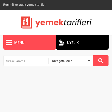
Resimli ve pratik yemek tarifleri
MENU
ÜYELİK