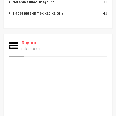
Nerenin sütlacı meşhur?
31
1 adet pide ekmek kaç kalori?
43
Duyuru
Reklam alanı