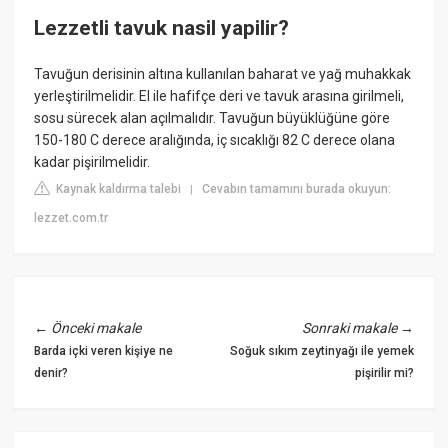
Lezzetli tavuk nasil yapilir?
Tavuğun derisinin altına kullanılan baharat ve yağ muhakkak
yerleştirilmelidir. El ile hafifçe deri ve tavuk arasına girilmeli,
sosu sürecek alan açılmalıdır. Tavuğun büyüklüğüne göre
150-180 C derece aralığında, iç sıcaklığı 82 C derece olana
kadar pişirilmelidir.
Kaynak kaldırma talebi
Cevabın tamamını burada okuyun:
|
lezzet.com.tr
←
Önceki makale
Sonraki makale
→
Barda içki veren kişiye ne
Soğuk sıkım zeytinyağı ile yemek
denir?
pişirilir mi?