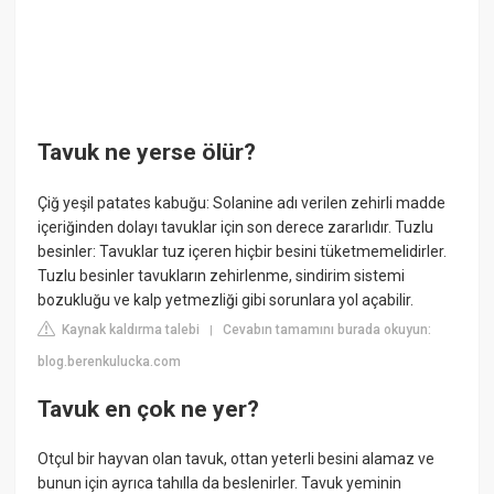
Tavuk ne yerse ölür?
Çiğ yeşil patates kabuğu: Solanine adı verilen zehirli madde
içeriğinden dolayı tavuklar için son derece zararlıdır. Tuzlu
besinler: Tavuklar tuz içeren hiçbir besini tüketmemelidirler.
Tuzlu besinler tavukların zehirlenme, sindirim sistemi
bozukluğu ve kalp yetmezliği gibi sorunlara yol açabilir.
Kaynak kaldırma talebi
Cevabın tamamını burada okuyun:
|
blog.berenkulucka.com
Tavuk en çok ne yer?
Otçul bir hayvan olan tavuk, ottan yeterli besini alamaz ve
bunun için ayrıca tahılla da beslenirler. Tavuk yeminin