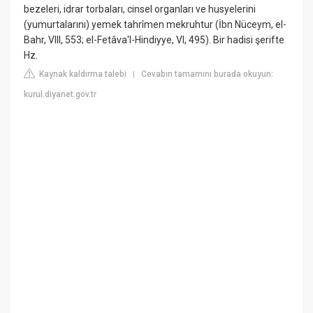
bezeleri, idrar torbaları, cinsel organları ve husyelerini
(yumurtalarını) yemek tahrîmen mekruhtur (İbn Nüceym, el-
Bahr, VIII, 553; el-Fetâva'l-Hindiyye, VI, 495). Bir hadisi şerifte
Hz.
Kaynak kaldırma talebi
Cevabın tamamını burada okuyun:
|
kurul.diyanet.gov.tr