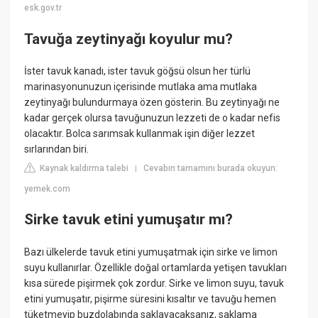
esk.gov.tr
Tavuğa zeytinyağı koyulur mu?
İster tavuk kanadı, ister tavuk göğsü olsun her türlü
marinasyonunuzun içerisinde mutlaka ama mutlaka
zeytinyağı bulundurmaya özen gösterin. Bu zeytinyağı ne
kadar gerçek olursa tavuğunuzun lezzeti de o kadar nefis
olacaktır. Bolca sarımsak kullanmak işin diğer lezzet
sırlarından biri.
Kaynak kaldırma talebi
Cevabın tamamını burada okuyun:
|
yemek.com
Sirke tavuk etini yumuşatır mı?
Bazı ülkelerde tavuk etini yumuşatmak için sirke ve limon
suyu kullanırlar. Özellikle doğal ortamlarda yetişen tavukları
kısa sürede pişirmek çok zordur. Sirke ve limon suyu, tavuk
etini yumuşatır, pişirme süresini kısaltır ve tavuğu hemen
tüketmeyip buzdolabında saklayacaksanız, saklama