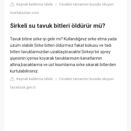
Kaynak kaldırma talebi
Cevabın tamamını burada okuyun:
|
mutfaksirlari.com
Sirkeli su tavuk bitleri öldürür mü?
Tavuk bitine sirke iyi gelir mi? Kullandığınız sirke elma yada
üzüm olabilir.Sirke bitleri öldürmez fakat kokusu ve tadı
bitleri tavuklarınızdan uzaklaştıracaktır.Sirkeyi bir sprey
şişesinin içerise koyarak tavuklarınızın kanatlarının
altına,bacaklarına ve üst kısımlarına sirke sıkarak bitlerden
kurtulabilirsiniz.
Kaynak kaldırma talebi
Cevabın tamamını burada okuyun:
|
facebook.gen.tr