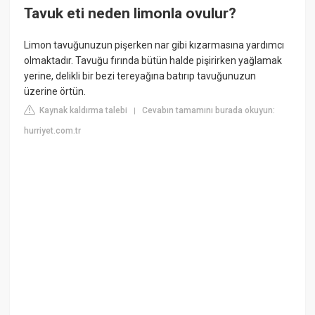
Tavuk eti neden limonla ovulur?
Limon tavuğunuzun pişerken nar gibi kızarmasına yardımcı
olmaktadır. Tavuğu fırında bütün halde pişirirken yağlamak
yerine, delikli bir bezi tereyağına batırıp tavuğunuzun
üzerine örtün.
Kaynak kaldırma talebi
Cevabın tamamını burada okuyun:
|
hurriyet.com.tr