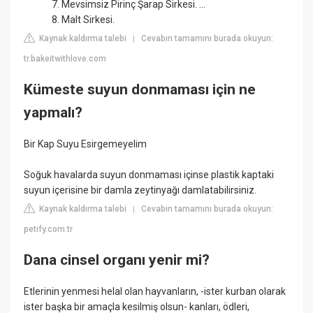
7. Mevsimsiz Pirinç Şarap Sirkesi. ...
8. Malt Sirkesi.
Kaynak kaldırma talebi
Cevabın tamamını burada okuyun:
|
tr.bakeitwithlove.com
Kümeste suyun donmaması için ne
yapmalı?
Bir Kap Suyu Esirgemeyelim
Soğuk havalarda suyun donmaması içinse plastik kaptaki
suyun içerisine bir damla zeytinyağı damlatabilirsiniz.
Kaynak kaldırma talebi
Cevabın tamamını burada okuyun:
|
petify.com.tr
Dana cinsel organı yenir mi?
Etlerinin yenmesi helal olan hayvanların, -ister kurban olarak
ister başka bir amaçla kesilmiş olsun- kanları, ödleri,