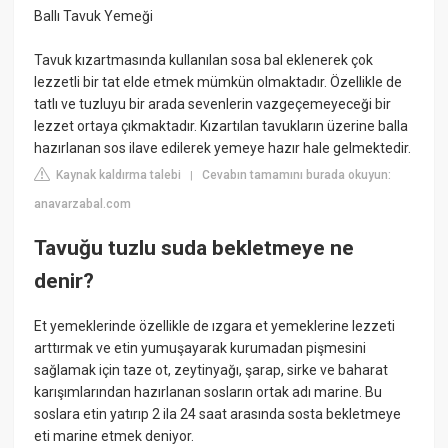
Ballı Tavuk Yemeği
Tavuk kızartmasında kullanılan sosa bal eklenerek çok
lezzetli bir tat elde etmek mümkün olmaktadır. Özellikle de
tatlı ve tuzluyu bir arada sevenlerin vazgeçemeyeceği bir
lezzet ortaya çıkmaktadır. Kızartılan tavukların üzerine balla
hazırlanan sos ilave edilerek yemeye hazır hale gelmektedir.
Kaynak kaldırma talebi
Cevabın tamamını burada okuyun:
|
anavarzabal.com
Tavuğu tuzlu suda bekletmeye ne
denir?
Et yemeklerinde özellikle de ızgara et yemeklerine lezzeti
arttırmak ve etin yumuşayarak kurumadan pişmesini
sağlamak için taze ot, zeytinyağı, şarap, sirke ve baharat
karışımlarından hazırlanan sosların ortak adı marine. Bu
soslara etin yatırıp 2 ila 24 saat arasında sosta bekletmeye
eti marine etmek deniyor.