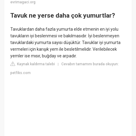
evrimagaci.org
Tavuk ne yerse daha çok yumurtlar?
Tavuklardan daha fazla yumurta elde etmenin en iyi yolu
tavukların iyi beslenmesi ve bakılmasıdır. İyi beslenmeyen
tavuklardaki yumurta sayısı düşüktür. Tavuklar iyi yumurta
vermeleri için karışık yem ile besletilmelidir. Verilebilecek
yemler ise mısır, buğday ve arpadır.
Kaynak kaldırma talebi
Cevabın tamamını burada okuyun:
|
petfiks.com