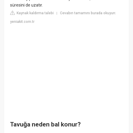
süresini de uzatır.
Kaynak kaldırma talebi
Cevabın tamamını burada okuyun:
|
yeniakit.com.tr
Tavuğa neden bal konur?