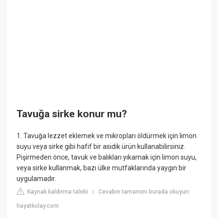
Tavuğa sirke konur mu?
1. Tavuğa lezzet eklemek ve mikropları öldürmek için limon
suyu veya sirke gibi hafif bir asidik ürün kullanabilirsiniz.
Pişirmeden önce, tavuk ve balıkları yıkamak için limon suyu,
veya sirke kullanmak, bazı ülke mutfaklarında yaygın bir
uygulamadır.
Kaynak kaldırma talebi
Cevabın tamamını burada okuyun:
|
hayatkolay.com