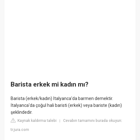
Barista erkek mi kadın mı?
Barista (erkek/kadın) İtalyanca'da barmen demektir.
İtalyanca'da çoğul hali baristi (erkek) veya bariste (kadın)
şeklindedir.
Kaynak kaldırma talebi
Cevabın tamamını burada okuyun:
|
tr.jura.com