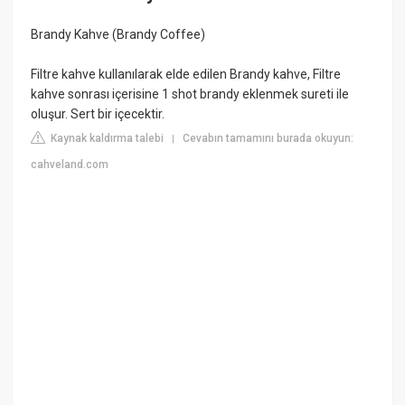
Brandy Kahve (Brandy Coffee)
Filtre kahve kullanılarak elde edilen Brandy kahve, Filtre
kahve sonrası içerisine 1 shot brandy eklenmek sureti ile
oluşur. Sert bir içecektir.
Kaynak kaldırma talebi
Cevabın tamamını burada okuyun:
|
cahveland.com