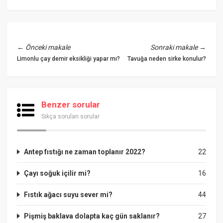
←
Önceki makale
Sonraki makale
→
Limonlu çay demir eksikliği yapar mı?
Tavuğa neden sirke konulur?
Benzer sorular
Sıkça sorulan sorular
Antep fıstığı ne zaman toplanır 2022?
22
Çayı soğuk içilir mi?
16
Fıstık ağacı suyu sever mi?
44
Pişmiş baklava dolapta kaç gün saklanır?
27