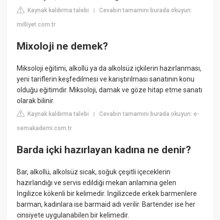
Kaynak kaldırma talebi
Cevabın tamamını burada okuyun:
|
milliyet.com.tr
Mixoloji ne demek?
Miksoloji eğitimi, alkollü ya da alkolsüz içkilerin hazırlanması,
yeni tariflerin keşfedilmesi ve karıştırılması sanatının konu
olduğu eğitimdir. Miksoloji, damak ve göze hitap etme sanatı
olarak bilinir.
Kaynak kaldırma talebi
Cevabın tamamını burada okuyun: e-
|
semakademi.com.tr
Barda içki hazırlayan kadına ne denir?
Bar, alkollü, alkolsüz sıcak, soğuk çeşitli içeceklerin
hazırlandığı ve servis edildiği mekan anlamına gelen
İngilizce kökenli bir kelimedir. İngilizcede erkek barmenlere
barman, kadınlara ise barmaid adı verilir. Bartender ise her
cinsiyete uygulanabilen bir kelimedir.