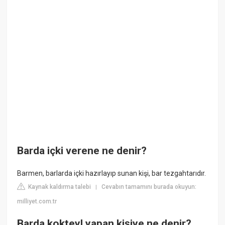
Barda içki verene ne denir?
Barmen, barlarda içki hazırlayıp sunan kişi, bar tezgahtarıdır.
Kaynak kaldırma talebi
Cevabın tamamını burada okuyun:
|
milliyet.com.tr
Barda kokteyl yapan kişiye ne denir?