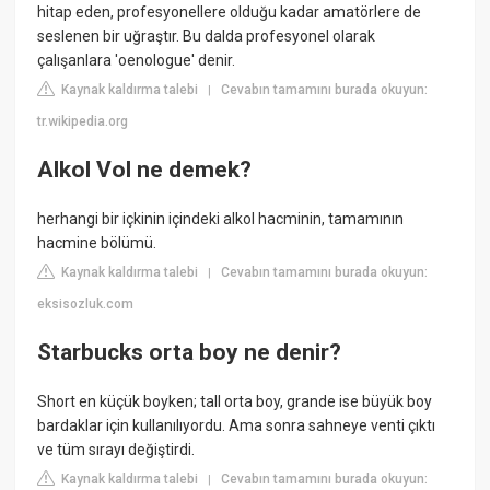
hitap eden, profesyonellere olduğu kadar amatörlere de
seslenen bir uğraştır. Bu dalda profesyonel olarak
çalışanlara 'oenologue' denir.
Kaynak kaldırma talebi
Cevabın tamamını burada okuyun:
|
tr.wikipedia.org
Alkol Vol ne demek?
herhangi bir içkinin içindeki alkol hacminin, tamamının
hacmine bölümü.
Kaynak kaldırma talebi
Cevabın tamamını burada okuyun:
|
eksisozluk.com
Starbucks orta boy ne denir?
Short en küçük boyken; tall orta boy, grande ise büyük boy
bardaklar için kullanılıyordu. Ama sonra sahneye venti çıktı
ve tüm sırayı değiştirdi.
Kaynak kaldırma talebi
Cevabın tamamını burada okuyun:
|