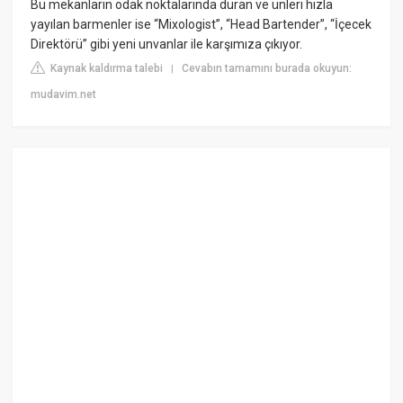
Bu mekanların odak noktalarında duran ve ünleri hızla
yayılan barmenler ise “Mixologist”, “Head Bartender”, “İçecek
Direktörü” gibi yeni unvanlar ile karşımıza çıkıyor.
Kaynak kaldırma talebi
Cevabın tamamını burada okuyun:
|
mudavim.net