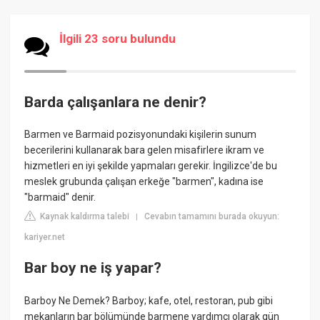
İlgili 23 soru bulundu
Barda çalışanlara ne denir?
Barmen ve Barmaid pozisyonundaki kişilerin sunum
becerilerini kullanarak bara gelen misafirlere ikram ve
hizmetleri en iyi şekilde yapmaları gerekir. İngilizce'de bu
meslek grubunda çalışan erkeğe "barmen", kadına ise
"barmaid" denir.
Kaynak kaldırma talebi
Cevabın tamamını burada okuyun:
|
kariyer.net
Bar boy ne iş yapar?
Barboy Ne Demek? Barboy; kafe, otel, restoran, pub gibi
mekanların bar bölümünde barmene yardımcı olarak gün