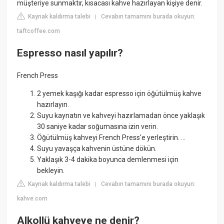
müşteriye sunmaktır, kısacası kahve hazırlayan kişiye denir.
Kaynak kaldırma talebi
Cevabın tamamını burada okuyun:
|
taftcoffee.com
Espresso nasıl yapılır?
French Press
2 yemek kaşığı kadar espresso için öğütülmüş kahve
hazırlayın.
Suyu kaynatın ve kahveyi hazırlamadan önce yaklaşık
30 saniye kadar soğumasına izin verin.
Öğütülmüş kahveyi French Press'e yerleştirin. ...
Suyu yavaşça kahvenin üstüne dökün.
Yaklaşık 3-4 dakika boyunca demlenmesi için
bekleyin.
Kaynak kaldırma talebi
Cevabın tamamını burada okuyun:
|
kahve.com
Alkollü kahveye ne denir?