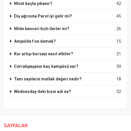
Mont kaçta yıkanır?
42
Diş ağrısına Parol iyi gelir mi?
45
Mide kanseri hızlı ilerler mi?
26
Ampulde f ne demek?
15
Kur artışı borsayı nasıl etkiler?
21
Cerrahpaşanın kaç kampüsü var?
39
Tam sayıların mutlak değeri nedir?
18
Wednesday deki kızın adı ne?
32
SAYFALAR