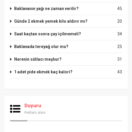
Baklavanın yağı ne zaman verilir?
45
Günde 2 ekmek yemek kilo aldırır mı?
20
Saat kaçtan sonra çay içilmemeli?
34
Baklavada tereyağ olur mu?
25
Nerenin sütlacı meşhur?
31
1 adet pide ekmek kaç kalori?
43
Duyuru
Reklam alanı