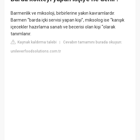
Barmenlik ve miksoloji, birbirlerine yakın kavramlardır.
Barmen “barda içki servisi yapan kişi”, miksolog ise “karışık
içecekler hazırlama sanatı ve becerisi olan kişi “olarak
tanımlanır.
Kaynak kaldırma talebi
Cevabın tamamını burada okuyun:
|
unileverfoodsolutions.com.tr