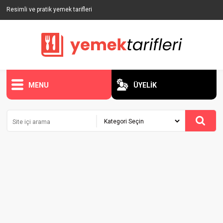
Resimli ve pratik yemek tarifleri
MENU
ÜYELİK