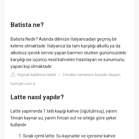
Batista ne?
Batista Nedir? Aslında dilimize İtalyancadan geçmiş bir
kelime olmaktadır. İtalyanca'da tam karşılığı alkollü ya da
alkolsüz içecek servisi yapan barmen olurken günümüzdeki
karşılığı ise üçüncü nesil kahveleri hazırlayan ve sunumunu
yapan kişi olmaktadır.
Kaynak kaldırma talebi
Cevabın tamamını burada okuyun:
|
hurriyet.com.tr
Latte nasıl yapılır?
Latte yapımında 1 tatlı kaşığı kahve (öğütülmüş), yarım
fincan kaynar su, yarım fincan süt ve isteğe göre şeker
kullanılır.
Sıcak içimli latte; Su kaynatılır ve içerisine kahve