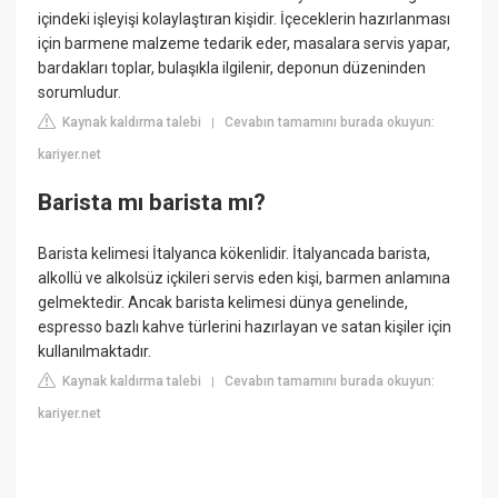
içindeki işleyişi kolaylaştıran kişidir. İçeceklerin hazırlanması
için barmene malzeme tedarik eder, masalara servis yapar,
bardakları toplar, bulaşıkla ilgilenir, deponun düzeninden
sorumludur.
Kaynak kaldırma talebi
Cevabın tamamını burada okuyun:
|
kariyer.net
Barista mı barista mı?
Barista kelimesi İtalyanca kökenlidir. İtalyancada barista,
alkollü ve alkolsüz içkileri servis eden kişi, barmen anlamına
gelmektedir. Ancak barista kelimesi dünya genelinde,
espresso bazlı kahve türlerini hazırlayan ve satan kişiler için
kullanılmaktadır.
Kaynak kaldırma talebi
Cevabın tamamını burada okuyun:
|
kariyer.net