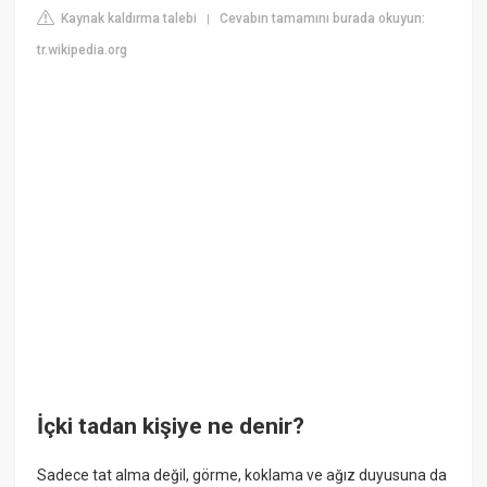
Kaynak kaldırma talebi
Cevabın tamamını burada okuyun:
|
tr.wikipedia.org
İçki tadan kişiye ne denir?
Sadece tat alma değil, görme, koklama ve ağız duyusuna da