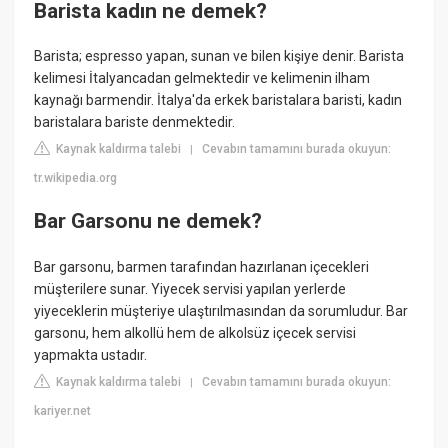
Barista kadın ne demek?
Barista; espresso yapan, sunan ve bilen kişiye denir. Barista
kelimesi İtalyancadan gelmektedir ve kelimenin ilham
kaynağı barmendir. İtalya'da erkek baristalara baristi, kadın
baristalara bariste denmektedir.
Kaynak kaldırma talebi
Cevabın tamamını burada okuyun:
|
tr.wikipedia.org
Bar Garsonu ne demek?
Bar garsonu, barmen tarafından hazırlanan içecekleri
müşterilere sunar. Yiyecek servisi yapılan yerlerde
yiyeceklerin müşteriye ulaştırılmasından da sorumludur. Bar
garsonu, hem alkollü hem de alkolsüz içecek servisi
yapmakta ustadır.
Kaynak kaldırma talebi
Cevabın tamamını burada okuyun:
|
kariyer.net