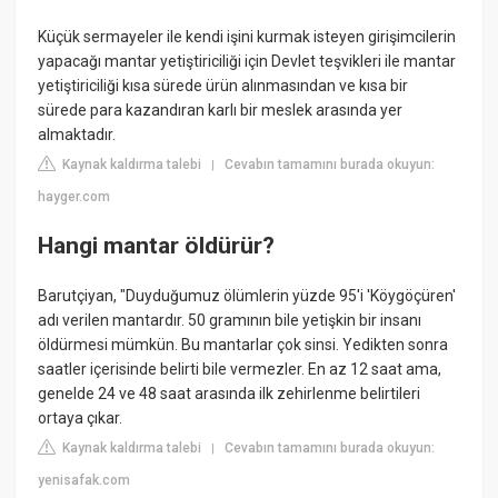
Küçük sermayeler ile kendi işini kurmak isteyen girişimcilerin
yapacağı mantar yetiştiriciliği için Devlet teşvikleri ile mantar
yetiştiriciliği kısa sürede ürün alınmasından ve kısa bir
sürede para kazandıran karlı bir meslek arasında yer
almaktadır.
Kaynak kaldırma talebi
Cevabın tamamını burada okuyun:
|
hayger.com
Hangi mantar öldürür?
Barutçiyan, "Duyduğumuz ölümlerin yüzde 95'i 'Köygöçüren'
adı verilen mantardır. 50 gramının bile yetişkin bir insanı
öldürmesi mümkün. Bu mantarlar çok sinsi. Yedikten sonra
saatler içerisinde belirti bile vermezler. En az 12 saat ama,
genelde 24 ve 48 saat arasında ilk zehirlenme belirtileri
ortaya çıkar.
Kaynak kaldırma talebi
Cevabın tamamını burada okuyun:
|
yenisafak.com