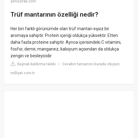
yenisafak.com
Trüf mantarının özelliği nedir?
Her biri farklı görünümde olan trüf mantarı eşsiz bir
aromaya sahiptir. Protein içeriği oldukça yüksektir. Etten
daha fazla proteine sahiptir. Ayrıca içerisindeki C vitamini,
fosfor, demir, manganez, kalsiyum açısından da oldukça
zengin ve besleyicidir.
Kaynak kaldırma talebi
Cevabın tamamını burada okuyun:
|
milliyet.com.tr