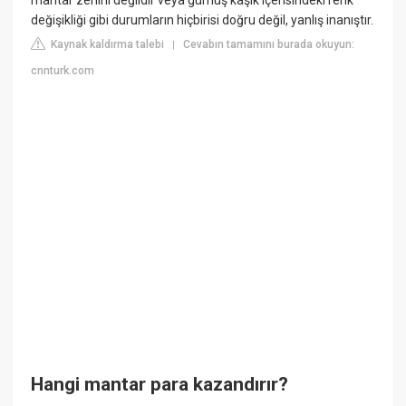
değişikliği gibi durumların hiçbirisi doğru değil, yanlış inanıştır.
Kaynak kaldırma talebi
Cevabın tamamını burada okuyun:
|
cnnturk.com
Hangi mantar para kazandırır?