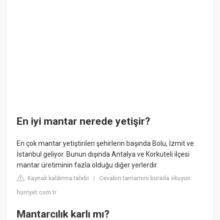
En iyi mantar nerede yetişir?
En çok mantar yetiştirilen şehirlerin başında Bolu, İzmit ve
İstanbul geliyor. Bunun dışında Antalya ve Korkuteli ilçesi
mantar üretiminin fazla olduğu diğer yerlerdir.
Kaynak kaldırma talebi
Cevabın tamamını burada okuyun:
|
hurriyet.com.tr
Mantarcılık karlı mı?