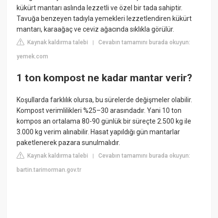
kükürt mantarı aslında lezzetli ve özel bir tada sahiptir.
Tavuğa benzeyen tadıyla yemekleri lezzetlendiren kükürt
mantarı, karaağaç ve ceviz ağacında sıklıkla görülür.
Kaynak kaldırma talebi
Cevabın tamamını burada okuyun:
|
yemek.com
1 ton kompost ne kadar mantar verir?
Koşullarda farklılık olursa, bu sürelerde değişmeler olabilir.
Kompost verimlilikleri %25–30 arasındadır. Yani 10 ton
kompos an ortalama 80-90 günlük bir süreçte 2.500 kg ile
3.000 kg verim alınabilir. Hasat yapıldığı gün mantarlar
paketlenerek pazara sunulmalıdır.
Kaynak kaldırma talebi
Cevabın tamamını burada okuyun:
|
bartin.tarimorman.gov.tr