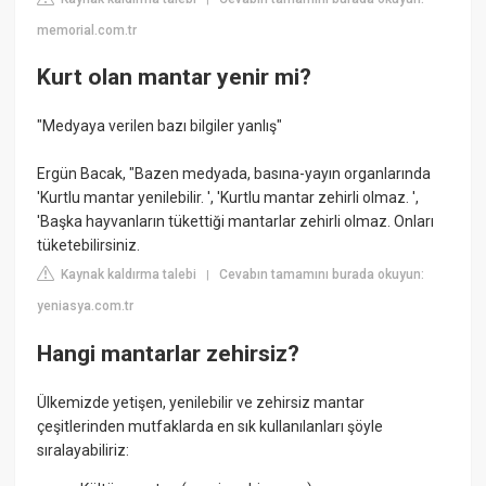
memorial.com.tr
Kurt olan mantar yenir mi?
"Medyaya verilen bazı bilgiler yanlış"
Ergün Bacak, "Bazen medyada, basına-yayın organlarında
'Kurtlu mantar yenilebilir. ', 'Kurtlu mantar zehirli olmaz. ',
'Başka hayvanların tükettiği mantarlar zehirli olmaz. Onları
tüketebilirsiniz.
Kaynak kaldırma talebi
Cevabın tamamını burada okuyun:
|
yeniasya.com.tr
Hangi mantarlar zehirsiz?
Ülkemizde yetişen, yenilebilir ve zehirsiz mantar
çeşitlerinden mutfaklarda en sık kullanılanları şöyle
sıralayabiliriz: