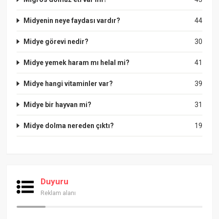
Midyenin neye faydası vardır?
44
Midye görevi nedir?
30
Midye yemek haram mı helal mi?
41
Midye hangi vitaminler var?
39
Midye bir hayvan mi?
31
Midye dolma nereden çıktı?
19
Duyuru
Reklam alanı