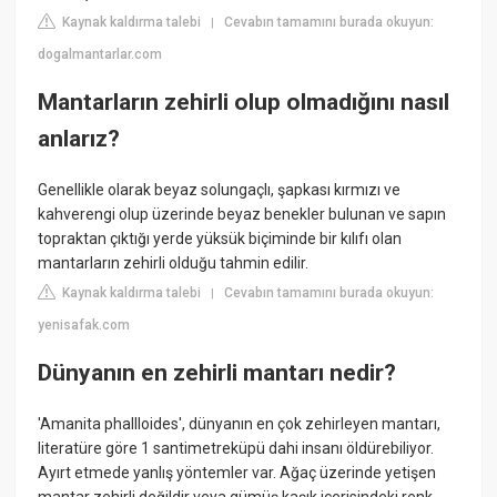
Kaynak kaldırma talebi
Cevabın tamamını burada okuyun:
|
dogalmantarlar.com
Mantarların zehirli olup olmadığını nasıl
anlarız?
Genellikle olarak beyaz solungaçlı, şapkası kırmızı ve
kahverengi olup üzerinde beyaz benekler bulunan ve sapın
topraktan çıktığı yerde yüksük biçiminde bir kılıfı olan
mantarların zehirli olduğu tahmin edilir.
Kaynak kaldırma talebi
Cevabın tamamını burada okuyun:
|
yenisafak.com
Dünyanın en zehirli mantarı nedir?
'Amanita phallloides', dünyanın en çok zehirleyen mantarı,
literatüre göre 1 santimetreküpü dahi insanı öldürebiliyor.
Ayırt etmede yanlış yöntemler var. Ağaç üzerinde yetişen
mantar zehirli değildir veya gümüş kaşık içerisindeki renk