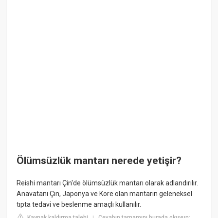
Ölümsüzlük mantarı nerede yetişir?
Reishi mantarı Çin'de ölümsüzlük mantarı olarak adlandırılır.
Anavatanı Çin, Japonya ve Kore olan mantarın geleneksel
tıpta tedavi ve beslenme amaçlı kullanılır.
Kaynak kaldırma talebi
Cevabın tamamını burada okuyun:
|