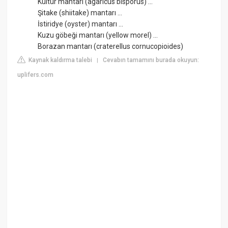
Kültür mantarı (agaricus bisporus) ...
Şitake (shiitake) mantarı ...
İstiridye (oyster) mantarı ...
Kuzu göbeği mantarı (yellow morel) ...
Borazan mantarı (craterellus cornucopioides)
Kaynak kaldırma talebi
Cevabın tamamını burada okuyun:
|
uplifers.com