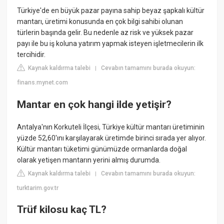
Türkiye'de en büyük pazar payına sahip beyaz şapkalı kültür
mantarı, üretimi konusunda en çok bilgi sahibi olunan
türlerin başında gelir. Bu nedenle az risk ve yüksek pazar
payı ile bu iş koluna yatırım yapmak isteyen işletmecilerin ilk
tercihidir.
Kaynak kaldırma talebi
Cevabın tamamını burada okuyun:
|
finans.mynet.com
Mantar en çok hangi ilde yetişir?
Antalya'nın Korkuteli İlçesi, Türkiye kültür mantarı üretiminin
yüzde 52,60'ını karşılayarak üretimde birinci sırada yer alıyor.
Kültür mantarı tüketimi günümüzde ormanlarda doğal
olarak yetişen mantarın yerini almış durumda.
Kaynak kaldırma talebi
Cevabın tamamını burada okuyun:
|
turktarim.gov.tr
Trüf kilosu kaç TL?