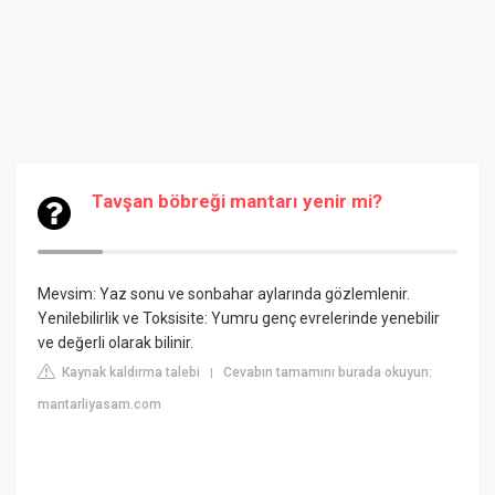
Tavşan böbreği mantarı yenir mi?
Mevsim: Yaz sonu ve sonbahar aylarında gözlemlenir.
Yenilebilirlik ve Toksisite: Yumru genç evrelerinde yenebilir
ve değerli olarak bilinir.
Kaynak kaldırma talebi
Cevabın tamamını burada okuyun:
|
mantarliyasam.com