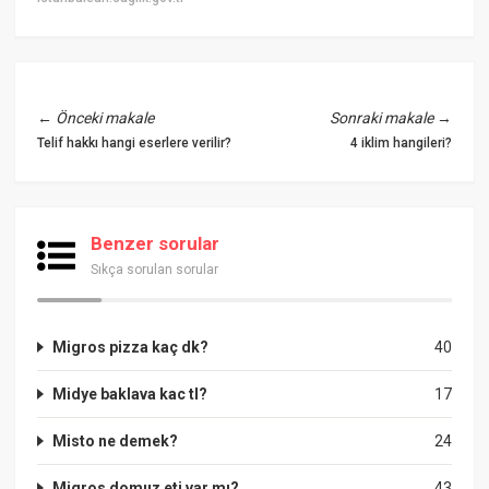
←
Önceki makale
Sonraki makale
→
Telif hakkı hangi eserlere verilir?
4 iklim hangileri?
Benzer sorular
Sıkça sorulan sorular
Migros pizza kaç dk?
40
Midye baklava kac tl?
17
Misto ne demek?
24
Migros domuz eti var mı?
43