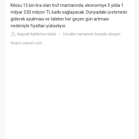
Kilosu 15 bin lira olan trüf mantarında, ekonomiye 5 yılda 1
milyar 530 milyon TL katkı sağlayacak. Dünyadaki üretiminin
giderek azalması ve talebin her geçen gün artması
nedeniyle fiyatları yükseliyor.
Kaynak kaldırma talebi
Cevabın tamamını burada okuyun:
|
finans.mynet.com