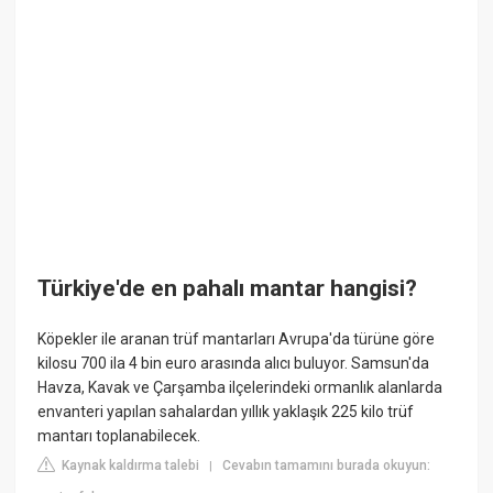
Türkiye'de en pahalı mantar hangisi?
Köpekler ile aranan trüf mantarları Avrupa'da türüne göre
kilosu 700 ila 4 bin euro arasında alıcı buluyor. Samsun'da
Havza, Kavak ve Çarşamba ilçelerindeki ormanlık alanlarda
envanteri yapılan sahalardan yıllık yaklaşık 225 kilo trüf
mantarı toplanabilecek.
Kaynak kaldırma talebi
Cevabın tamamını burada okuyun:
|