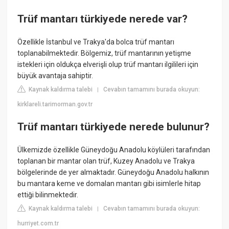
Trüf mantarı türkiyede nerede var?
Özellikle İstanbul ve Trakya'da bolca trüf mantarı
toplanabilmektedir. Bölgemiz, trüf mantarının yetişme
istekleri için oldukça elverişli olup trüf mantarı ilgilileri için
büyük avantaja sahiptir.
Kaynak kaldırma talebi
Cevabın tamamını burada okuyun:
|
kirklareli.tarimorman.gov.tr
Trüf mantarı türkiyede nerede bulunur?
Ülkemizde özellikle Güneydoğu Anadolu köylüleri tarafından
toplanan bir mantar olan trüf, Kuzey Anadolu ve Trakya
bölgelerinde de yer almaktadır. Güneydoğu Anadolu halkının
bu mantara keme ve domalan mantarı gibi isimlerle hitap
ettiği bilinmektedir.
Kaynak kaldırma talebi
Cevabın tamamını burada okuyun:
|
hurriyet.com.tr