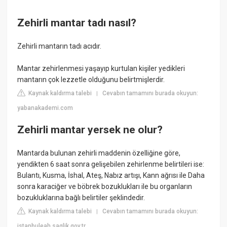
Zehirli mantar tadı nasıl?
Zehirli mantarın tadı acıdır.
Mantar zehirlenmesi yaşayıp kurtulan kişiler yedikleri
mantarın çok lezzetle olduğunu belirtmişlerdir.
Kaynak kaldırma talebi
Cevabın tamamını burada okuyun:
|
yabanakademi.com
Zehirli mantar yersek ne olur?
Mantarda bulunan zehirli maddenin özelliğine göre,
yendikten 6 saat sonra gelişebilen zehirlenme belirtileri ise:
Bulantı, Kusma, İshal, Ateş, Nabız artışı, Kann ağrısı ile Daha
sonra karaciğer ve böbrek bozuklukları ile bu organların
bozukluklarına bağlı belirtiler şeklindedir.
Kaynak kaldırma talebi
Cevabın tamamını burada okuyun:
|
istanbuleah.saglik.gov.tr