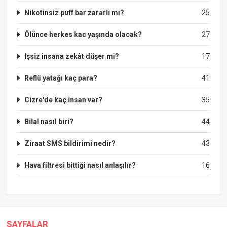
Nikotinsiz puff bar zararlı mı?
25
Ölünce herkes kac yaşında olacak?
27
Işsiz insana zekât düşer mi?
17
Reflü yatağı kaç para?
41
Cizre'de kaç insan var?
35
Bilal nasıl biri?
44
Ziraat SMS bildirimi nedir?
43
Hava filtresi bittiği nasıl anlaşılır?
16
SAYFALAR