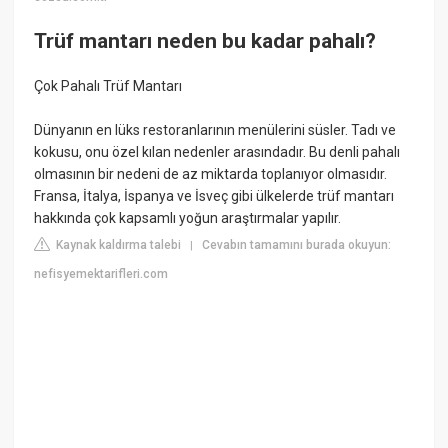
Trüf mantarı neden bu kadar pahalı?
Çok Pahalı Trüf Mantarı
Dünyanın en lüks restoranlarının menülerini süsler. Tadı ve
kokusu, onu özel kılan nedenler arasındadır. Bu denli pahalı
olmasının bir nedeni de az miktarda toplanıyor olmasıdır.
Fransa, İtalya, İspanya ve İsveç gibi ülkelerde trüf mantarı
hakkında çok kapsamlı yoğun araştırmalar yapılır.
Kaynak kaldırma talebi
Cevabın tamamını burada okuyun:
|
nefisyemektarifleri.com