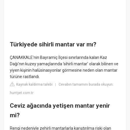
Türkiyede sihirli mantar var mı?
ÇANAKKALE'nin Bayramiç İlçesi sınırlarında kalan Kaz
Dağı'nın kuzey yamaçlarında 'sihirli mantar' olarak bilinen ve
yiyen kişinin halüsinasyonlar görmesine neden olan mantar
türüne rastlandı.
Kaynak kaldırma talebi
Cevabın tamamını burada okuyun:
|
hurriyet.com.tr
Ceviz ağacında yetişen mantar yenir
mi?
Rengi nedeniyle zehirli mantarlarla karıştırılma riski olan